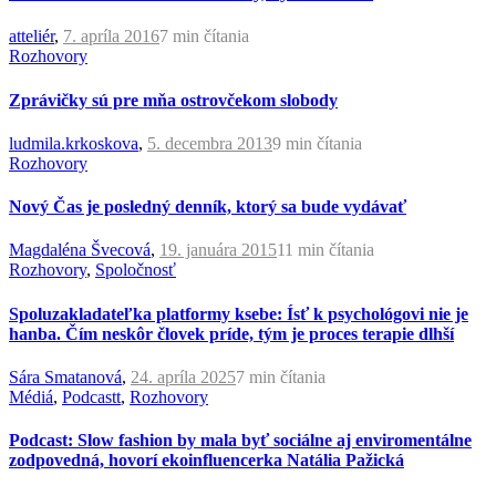
atteliér
,
7. apríla 2016
7 min
čítania
Rozhovory
Zprávičky sú pre mňa ostrovčekom slobody
ludmila.krkoskova
,
5. decembra 2013
9 min
čítania
Rozhovory
Nový Čas je posledný denník, ktorý sa bude vydávať
Magdaléna Švecová
,
19. januára 2015
11 min
čítania
Rozhovory
,
Spoločnosť
Spoluzakladateľka platformy ksebe: Ísť k psychológovi nie je
hanba. Čím neskôr človek príde, tým je proces terapie dlhší
Sára Smatanová
,
24. apríla 2025
7 min
čítania
Médiá
,
Podcastt
,
Rozhovory
Podcast: Slow fashion by mala byť sociálne aj enviromentálne
zodpovedná, hovorí ekoinfluencerka Natália Pažická