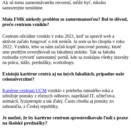
Ak sú tomu zamestnávatelia otvorení, môže byť, nikoho
samozrejme nenútime.
Mala FMK niekedy problém so zamestnanosťou? Bol to dôvod,
prečo centrum vzniklo?
Centrum oficiálne vzniklo v roku 2021, keď sa spravil web a
aktívne začalo fungovať o rok neskôr. Ja som sa ho chopila v roku
2022. Vzniklo, lebo sa nám začali kopiť pracovné ponuky, ktoré
sme predtým uverejňovali na fakultnej stránke. Tak sa fakulta
rozhodla vytvoriť samostatný portál, kde sa zoskúpia všetky inzeráty
na prácu, stáže, prednášky, workshopy.
Existujú kariérne centrá aj na iných fakultách, prípadne naše
celouniverzitné?
Kariérne centrum UCM
vzniklo v priebehu minulého roka a
združuje ponuky z rôznych odborov, napríklad IT, učiteľstva,
animácií, fyzioterapie a tak ďalej. Často chodia aj ponuky zo
zahraničia, z Českej republiky.
Je možné, že by kariérne centrum sprostredkovalo ľudí z praxe
na školské prednášky?