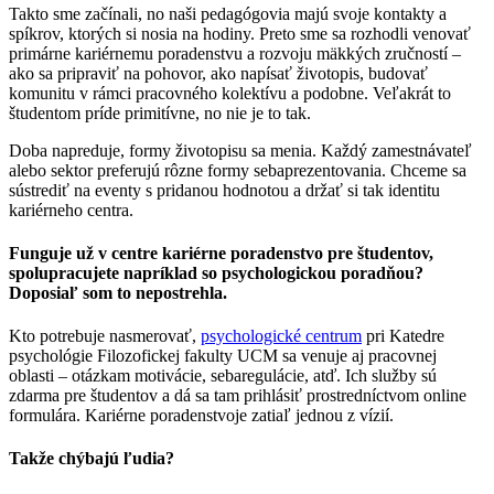
Takto sme začínali, no naši pedagógovia majú svoje kontakty a
spíkrov, ktorých si nosia na hodiny. Preto sme sa rozhodli venovať
primárne kariérnemu poradenstvu a rozvoju mäkkých zručností –
ako sa pripraviť na pohovor, ako napísať životopis, budovať
komunitu v rámci pracovného kolektívu a podobne. Veľakrát to
študentom príde primitívne, no nie je to tak.
Doba napreduje, formy životopisu sa menia. Každý zamestnávateľ
alebo sektor preferujú rôzne formy sebaprezentovania. Chceme sa
sústrediť na eventy s pridanou hodnotou a držať si tak identitu
kariérneho centra.
Funguje už v centre kariérne poradenstvo pre študentov,
spolupracujete napríklad so psychologickou poradňou?
Doposiaľ som to nepostrehla.
Kto potrebuje nasmerovať,
psychologické centrum
pri Katedre
psychológie Filozofickej fakulty UCM sa venuje aj pracovnej
oblasti – otázkam motivácie, sebaregulácie, atď. Ich služby sú
zdarma pre študentov a dá sa tam prihlásiť prostredníctvom online
formulára. Kariérne poradenstvoje zatiaľ jednou z vízií.
Takže chýbajú ľudia?