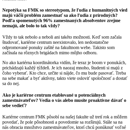
Nepotýka sa FMK so stereotypom, že ľudia z humanitných vied
majú väčší problém zamestnať sa ako ľudia z prírodných?
Podľa spomenutých 96% zamestnaných absolventov zrejme
nemajú, ale bolo to tak vždy?
Vždy to tak nebolo a neboli ani takéto možnosti. Keď som začala
študovať, kariérne centrum neexistovalo, len nedostatočne
odpromované ponuky zašité na fakultnom webe. Takisto som
začínala na rôznych brigádach mimo môjho odboru.
No ako kariérna koordinátorka vidím, že teraz je boom v ponukách,
prichádzajú každý týždeň. Je ich naozaj mnoho, študenti si majú z
čoho vyberať. Kto chce, určite si nájde, čo mu bude pasovať. Treba
na sebe makať a byť aktívny, takto viete osloviť spoločnosť a dostať
sa do nej.
Ako je kariérne centrum etablované u potenciálnych
zamestnávateľov? Vedia o vás alebo musíte proaktívne dávať o
sebe vedieť?
Kariérne centrum FMK pôsobí na našej fakulte už tretí rok a môžem
povedať, že pole pôsobnosti a povedomie sa rozširujú. Stále sa na
nás obracia množstvo zamestnávateľov, ktorí chcú ponúknuť voľné