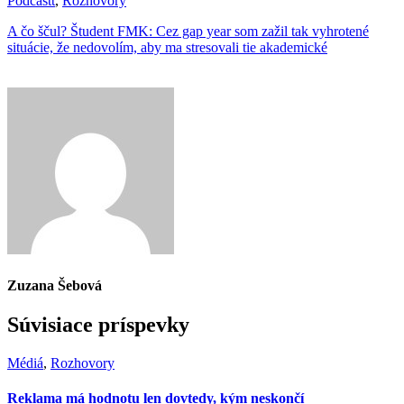
Podcastt
,
Rozhovory
A čo ščul? Študent FMK: Cez gap year som zažil tak vyhrotené
situácie, že nedovolím, aby ma stresovali tie akademické
Zuzana Šebová
Súvisiace príspevky
Médiá
,
Rozhovory
Reklama má hodnotu len dovtedy, kým neskončí