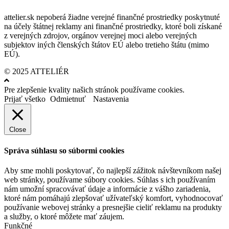
attelier.sk nepoberá žiadne verejné finančné prostriedky poskytnuté
na účely štátnej reklamy ani finančné prostriedky, ktoré boli získané
z verejných zdrojov, orgánov verejnej moci alebo verejných
subjektov iných členských štátov EÚ alebo tretieho štátu (mimo
EÚ).
© 2025 ATTELIÉR
Pre zlepšenie kvality našich stránok používame cookies.
Prijať všetko
Odmietnuť
Nastavenia
Close
Správa súhlasu so súbormi cookies
Aby sme mohli poskytovať, čo najlepší zážitok návštevníkom našej
web stránky, používame súbory cookies. Súhlas s ich používaním
nám umožní spracovávať údaje a informácie z vášho zariadenia,
ktoré nám pomáhajú zlepšovať užívateľský komfort, vyhodnocovať
používanie webovej stránky a presnejšie cieliť reklamu na produkty
a služby, o ktoré môžete mať záujem.
Funkčné