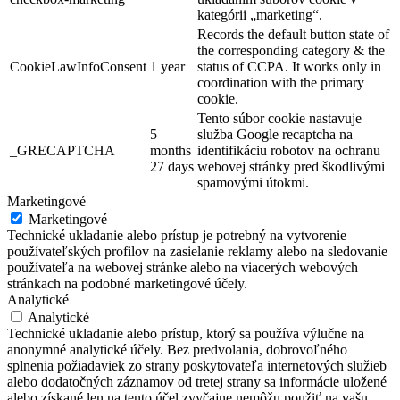
kategórii „marketing“.
Records the default button state of
the corresponding category & the
CookieLawInfoConsent
1 year
status of CCPA. It works only in
coordination with the primary
cookie.
Tento súbor cookie nastavuje
5
služba Google recaptcha na
_GRECAPTCHA
months
identifikáciu robotov na ochranu
27 days
webovej stránky pred škodlivými
spamovými útokmi.
Marketingové
Marketingové
Technické ukladanie alebo prístup je potrebný na vytvorenie
používateľských profilov na zasielanie reklamy alebo na sledovanie
používateľa na webovej stránke alebo na viacerých webových
stránkach na podobné marketingové účely.
Analytické
Analytické
Technické ukladanie alebo prístup, ktorý sa používa výlučne na
anonymné analytické účely. Bez predvolania, dobrovoľného
splnenia požiadaviek zo strany poskytovateľa internetových služieb
alebo dodatočných záznamov od tretej strany sa informácie uložené
alebo získané len na tento účel zvyčajne nemôžu použiť na vašu