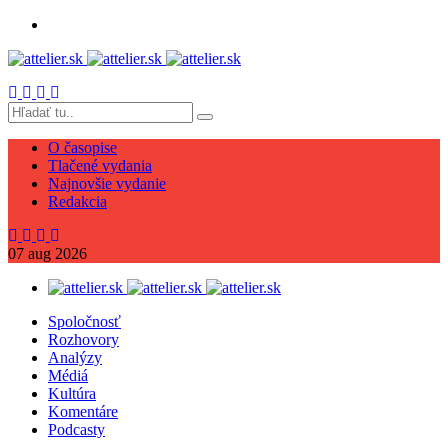
O časopise
Tlačené vydania
Najnovšie vydanie
Redakcia
07
aug
2026
Spoločnosť
Rozhovory
Analýzy
Médiá
Kultúra
Komentáre
Podcasty