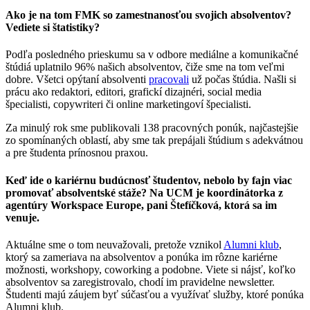
Ako je na tom FMK so zamestnanosťou svojich absolventov?
Vediete si štatistiky?
Podľa posledného prieskumu sa v odbore mediálne a komunikačné
štúdiá uplatnilo 96% našich absolventov, čiže sme na tom veľmi
dobre. Všetci opýtaní absolventi
pracovali
už počas štúdia. Našli si
prácu ako redaktori, editori, grafickí dizajnéri, social media
špecialisti, copywriteri či online marketingoví špecialisti.
Za minulý rok sme publikovali 138 pracovných ponúk, najčastejšie
zo spomínaných oblastí, aby sme tak prepájali štúdium s adekvátnou
a pre študenta prínosnou praxou.
Keď ide o kariérnu budúcnosť študentov, nebolo by fajn viac
promovať absolventské stáže? Na UCM je koordinátorka z
agentúry Workspace Europe, pani Štefíčková, ktorá sa im
venuje.
Aktuálne sme o tom neuvažovali, pretože vznikol
Alumni klub
,
ktorý sa zameriava na absolventov a ponúka im rôzne kariérne
možnosti, workshopy, coworking a podobne. Viete si nájsť, koľko
absolventov sa zaregistrovalo, chodí im pravidelne newsletter.
Študenti majú záujem byť súčasťou a využívať služby, ktoré ponúka
Alumni klub.