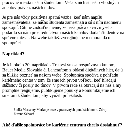
pracovné miesta našim študentom. Veľa z nich si našlo vhodných
adeptov práve z našich radov.
Je pre nás vždy pozitívna spätná väzba, keď nám napíšu
zamestnávatelia, že nášho študenta zamestnali a sú s ním nadmieru
spokojní. Cítime zadosťučinenie, že naša práca dáva zmysel a
podarilo sa nám prostredníctvom našich kanálov dodať študentov na
správne miesta. Na webe taktiež zverejňujeme memorandá o
spolupráci.
Napríklad?
Je ich okolo 20, napríklad s Trnavským samosprávnym krajom,
Bauer Media Slovakia či Lancraftom z oblasti digitálnych hier, dajú
sa bližšie pozrieť na našom webe. Spolupráca spočíva z pohľadu
kariérneho centra v tom, že sme ich prvou voľbou, keď hľadajú
stážistov či posily do tímov. V prvom rade sa obracajú na nás a my
promptne reagujeme, publikujeme ponuky a komunikujeme ich
smerom k študentom, aby využili príležitosti.
Podľa Marianny Marko je teraz v pracovných ponukách boom. Zdroj:
Zuzana Šebová
Aké ďalšie spolupráce by kariérne centrum chcelo dosiahnuť?