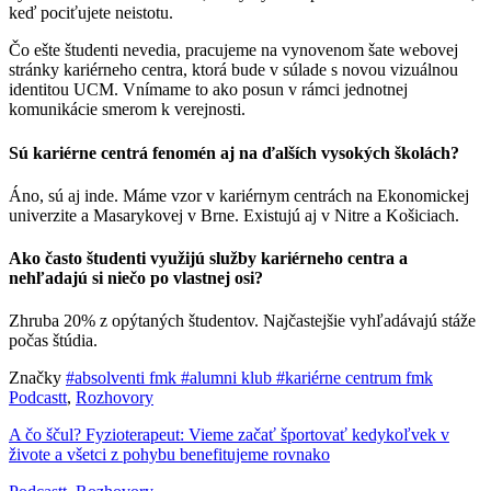
keď pociťujete neistotu.
Čo ešte študenti nevedia, pracujeme na vynovenom šate webovej
stránky kariérneho centra, ktorá bude v súlade s novou vizuálnou
identitou UCM. Vnímame to ako posun v rámci jednotnej
komunikácie smerom k verejnosti.
Sú kariérne centrá fenomén aj na ďalších vysokých školách?
Áno, sú aj inde. Máme vzor v kariérnym centrách na Ekonomickej
univerzite a Masarykovej v Brne. Existujú aj v Nitre a Košiciach.
Ako často študenti využijú služby kariérneho centra a
nehľadajú si niečo po vlastnej osi?
Zhruba 20% z opýtaných študentov. Najčastejšie vyhľadávajú stáže
počas štúdia.
Značky
#absolventi fmk
#alumni klub
#kariérne centrum fmk
Podcastt
,
Rozhovory
A čo ščul? Fyzioterapeut: Vieme začať športovať kedykoľvek v
živote a všetci z pohybu benefitujeme rovnako