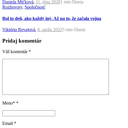
Daniela Miťková
,
11. júna 2020
1 min
čítania
Rozhovory
,
Spoločnosť
Bol to deň, ako každý iný. Až na to, že začala vojna
Viktória Revajová
,
8. apríla 2022
5 min
čítania
Pridaj komentár
Váš komentár
*
Meno*
*
Email
*