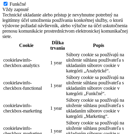
Funkčné
Vždy zapnuté
Technické ukladanie alebo prístup je nevyhnutne potrebný na
legitímny účel umožnenia používania konkrétnej služby, o ktorú
výslovne požiadal návštevník, alebo výlučne na účel uskutočnenia
prenosu komunikácie prostredníctvom elektronickej komunikačnej
siete.
Dĺžka
Cookie
Popis
trvania
Súbory cookie sa používajú na
cookielawinfo-
uloženie súhlasu používateľa s
1 year
checkbox-analytics
ukladaním súborov cookie v
kategórii „Analytické“.
Súbory cookie sa používajú na
cookielawinfo-
uloženie súhlasu používateľa s
1 year
checkbox-functional
ukladaním súborov cookie v
kategórii „Funkčné“.
Súbory cookie sa používajú na
cookielawinfo-
uloženie súhlasu používateľa s
1 year
checkbox-marketing
ukladaním súborov cookie v
kategórii „Marketing“.
Súbory cookie sa používajú na
cookielawinfo-
uloženie súhlasu používateľa s
1 year
checkbox-marketing
ukladaním súborov cookie v