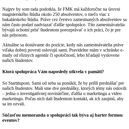
Najprv by som rada podotkla, že FMK má každoročne na úrovni
magisterského štúdia okolo 250 absolventov, o niečo viac z
bakalárskeho štúdia. Práve cez čerstvo zamestnaných absolventov sa
nám často podarí nadviazať ďalšie spolupráce. Títo zamestnávatelia
bývajú ochotní prísť študentom porozprávať o ich práci, čo je pre
nás prínosom.
Aktuálne sa dostávame do pozície, kedy nás zamestnávatelia práve
vďaka dobrej povesti oslovujú sami. Pravidelne mám v schránke e-
maily od rôznych agentúr či spoločností, lebo hľadajú vyslovene
našich študentov.
Ktorá spolupráca Vám naposledy utkvela v pamäti?
So Startitupom. Sami od seba sa ponúkli, že by prišli prednášať pre
našich študentov. Mali sme dve prednášky, ktorých témy nás oslovili
– jedna o investigatívnej novinárčine, ďalšia o marketingu a video
marketingu. Počas nich dali študentom kontakt, ak ich zaujmú, aby
sa im ozvali.
Súčasťou memoranda o spolupráci tak býva aj barter formou
eventov?