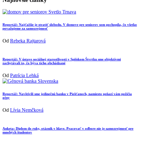
Reportáž: Najťažšie je stratiť slobodu. V domove pre seniorov som pochopila, čo všetko
považujeme za samozrejmosť
Od
Rebeka Rajtarová
Reportáž: V ústave sociálnej starostlivosti v Spišskom Štvrtku sme objektívmi
zachytávali to, čo býva ticho obchádzané
Od
Patrícia Lehká
Reportáž: Navštívili sme jedinečnú banku v Piešťanoch, namiesto peňazí vám požičia
gény
Od
Lívia Nemčková
Anketa: Diplom do ruky, otáznik v hlave. Pracovať v odbore nie je samozrejmosť pre
mnohých študentov