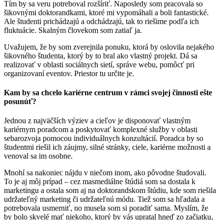
Tím by sa veru potreboval rozšíriť. Naposledy som pracovala so
šikovnými doktorandkami, ktoré mi vypomáhali a boli fantastické.
Ale študenti prichádzajú a odchádzajú, tak to riešime podľa ich
fluktuácie. Skalným človekom som zatiaľ ja.
Uvažujem, že by som zverejnila ponuku, ktorá by oslovila nejakého
šikovného študenta, ktorý by to bral ako vlastný projekt. Dá sa
realizovať v oblasti sociálnych sietí, správe webu, pomôcť pri
organizovaní eventov. Priestor tu určite je.
Kam by sa chcelo kariérne centrum v rámci svojej činnosti ešte
posunúť?
Jednou z najväčších výziev a cieľov je disponovať vlastným
kariérnym poradcom a poskytovať komplexné služby v oblasti
sebarozvoja pomocou individuálnych konzultácií. Poradca by so
študentmi riešil ich záujmy, silné stránky, ciele, kariérne možnosti a
venoval sa im osobne.
Mnohí sa nakoniec nájdu v niečom inom, ako pôvodne študovali.
To je aj môj prípad – cez masmediálne štúdiá som sa dostala k
marketingu a ostala som aj na doktorandskom štúdiu, kde som riešila
udržateľný marketing či udržateľnú módu. Tiež som sa hľadala a
potrebovala usmerniť, no musela som si poradiť sama. Myslím, že
by bolo skvelé mať niekoho, ktorý by vás upratal hneď zo začiatku,