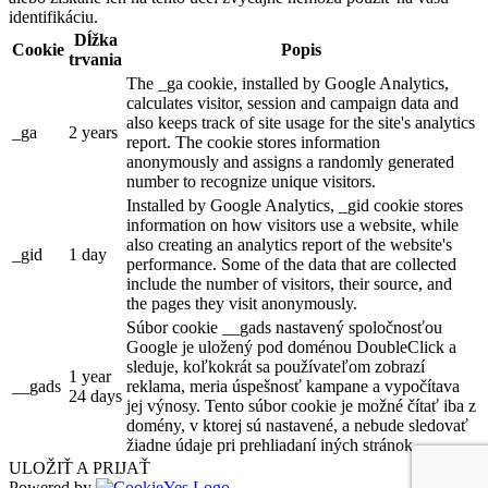
identifikáciu.
Dĺžka
Cookie
Popis
trvania
The _ga cookie, installed by Google Analytics,
calculates visitor, session and campaign data and
also keeps track of site usage for the site's analytics
_ga
2 years
report. The cookie stores information
anonymously and assigns a randomly generated
number to recognize unique visitors.
Installed by Google Analytics, _gid cookie stores
information on how visitors use a website, while
also creating an analytics report of the website's
_gid
1 day
performance. Some of the data that are collected
include the number of visitors, their source, and
the pages they visit anonymously.
Súbor cookie __gads nastavený spoločnosťou
Google je uložený pod doménou DoubleClick a
sleduje, koľkokrát sa používateľom zobrazí
1 year
__gads
reklama, meria úspešnosť kampane a vypočítava
24 days
jej výnosy. Tento súbor cookie je možné čítať iba z
domény, v ktorej sú nastavené, a nebude sledovať
žiadne údaje pri prehliadaní iných stránok.
ULOŽIŤ A PRIJAŤ
Powered by