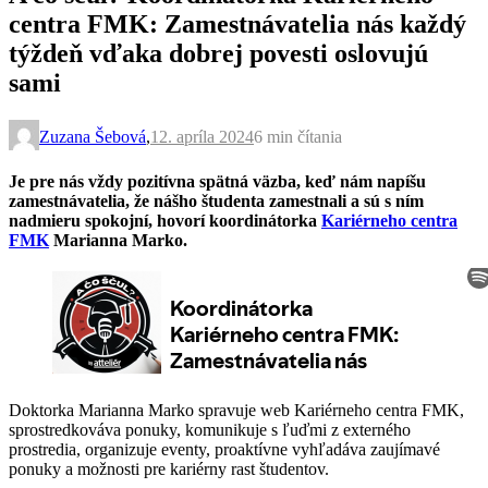
centra FMK: Zamestnávatelia nás každý
týždeň vďaka dobrej povesti oslovujú
sami
Zuzana Šebová
,
12. apríla 2024
6 min
čítania
Je pre nás vždy pozitívna spätná väzba, keď nám napíšu
zamestnávatelia, že nášho študenta zamestnali a sú s ním
nadmieru spokojní, hovorí koordinátorka
Kariérneho centra
FMK
Marianna Marko.
Doktorka Marianna Marko spravuje web Kariérneho centra FMK,
sprostredkováva ponuky, komunikuje s ľuďmi z externého
prostredia, organizuje eventy, proaktívne vyhľadáva zaujímavé
ponuky a možnosti pre kariérny rast študentov.