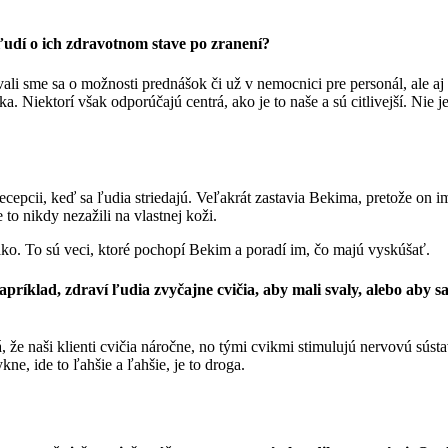
 ľudí o ich zdravotnom stave po zranení?
i sme sa o možnosti prednášok či už v nemocnici pre personál, ale aj
 Niektorí však odporúčajú centrá, ako je to naše a sú citlivejší. Nie je
cepcii, keď sa ľudia striedajú. Veľakrát zastavia Bekima, pretože on im
o nikdy nezažili na vlastnej koži.
 ako. To sú veci, ktoré pochopí Bekim a poradí im, čo majú vyskúšať.
príklad, zdraví ľudia zvyčajne cvičia, aby mali svaly, alebo aby s
 že naši klienti cvičia náročne, no tými cvikmi stimulujú nervovú súst
ne, ide to ľahšie a ľahšie, je to droga.