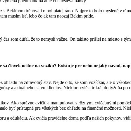
ako výmena pneumatík na aute či návšteva banky.
raz s Bekimom trénovali o pol piatej ráno. Najprv to bolo myslené v rám
 tam musím ísť, lebo čo ak tam naozaj Bekim príde.
lý čas som dúfal, že to nemyslí vážne. On takisto prišiel na miesto s tý
e sa človek ocitne na vozíku? Existuje pre neho nejaký návod, nap
 ohľadu na zdravotný stav. Nejde o to, že som vozíčkar, ale o všeobe
ózy a aktuálneho stavu klientov. Niektorí cvičia trikrát do týždňa po
šníkov. Ako správne cvičiť a manipulovať s rôznymi cvičebnými pomôck
alo byť prístupné pre všetkých bez ohľadu na finančné možnosti. Niele
ru a edukáciu. Ak cvičia pravidelne doma podľa našich pokynov, vidí