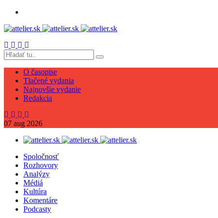
O časopise
Tlačené vydania
Najnovšie vydanie
Redakcia
07
aug
2026
Spoločnosť
Rozhovory
Analýzy
Médiá
Kultúra
Komentáre
Podcasty