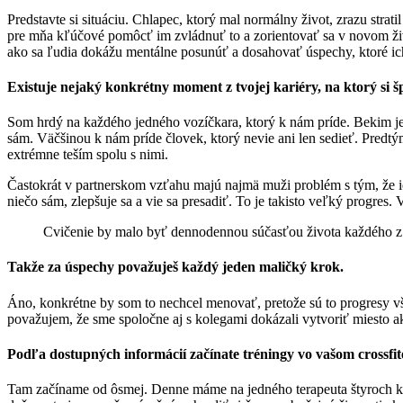
Predstavte si situáciu. Chlapec, ktorý mal normálny život, zrazu stra
pre mňa kľúčové pomôcť im zvládnuť to a zorientovať sa v novom živ
ako sa ľudia dokážu mentálne posunúť a dosahovať úspechy, ktoré ic
Existuje nejaký konkrétny moment z tvojej kariéry, na ktorý si š
Som hrdý na každého jedného vozíčkara, ktorý k nám príde. Bekim je 
sám. Väčšinou k nám príde človek, ktorý nevie ani len sedieť. Predtý
extrémne teším spolu s nimi.
Častokrát v partnerskom vzťahu majú najmä muži problém s tým, že ich
niečo sám, zlepšuje sa a vie sa presadiť. To je takisto veľký progre
Cvičenie by malo byť dennodennou súčasťou života každého z
Takže za úspechy považuješ každý jeden maličký krok.
Áno, konkrétne by som to nechcel menovať, pretože sú to progresy v
považujem, že sme spoločne aj s kolegami dokázali vytvoriť miesto 
Podľa dostupných informácií začínate tréningy vo vašom crossfite
Tam začíname od ôsmej. Denne máme na jedného terapeuta štyroch kli