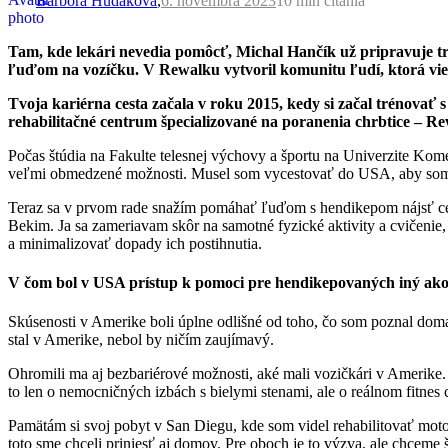
Barbora Hudáková
,
6. novembra 2023
10 min
čítania
Tam, kde lekári nevedia pomôcť, Michal Hančík už pripravuje t
ľuďom na vozíčku. V Rewalku vytvoril komunitu ľudí, ktorá vie, ž
Tvoja kariérna cesta začala v roku 2015, kedy si začal trénov
rehabilitačné centrum špecializované na poranenia chrbtice – Re
Počas štúdia na Fakulte telesnej výchovy a športu na Univerzite Kom
veľmi obmedzené možnosti. Musel som vycestovať do USA, aby som n
Teraz sa v prvom rade snažím pomáhať ľuďom s hendikepom nájsť ces
Bekim. Ja sa zameriavam skôr na samotné fyzické aktivity a cvičenie
a minimalizovať dopady ich postihnutia.
V čom bol v USA prístup k pomoci pre hendikepovaných iný ak
Skúsenosti v Amerike boli úplne odlišné od toho, čo som poznal doma
stal v Amerike, nebol by ničím zaujímavý.
Ohromili ma aj bezbariérové možnosti, aké mali vozičkári v Amerike. 
to len o nemocničných izbách s bielymi stenami, ale o reálnom fitnes
Pamätám si svoj pobyt v San Diegu, kde som videl rehabilitovať mot
toto sme chceli priniesť aj domov. Pre oboch je to výzva, ale chceme ší