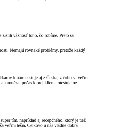
zistili vážnosť toho, čo robíme. Preto sa
enosti. Nemajú rovnaké problémy, pretože každý
karov k nám cestuje aj z Česka, z čoho sa veľmi
á anamnéza, počas ktorej klienta otestujeme.
er tím, napríklad aj recepčného, ktorý je tiež
a veľmi tešia. Celkovo u nás vládne dobrá