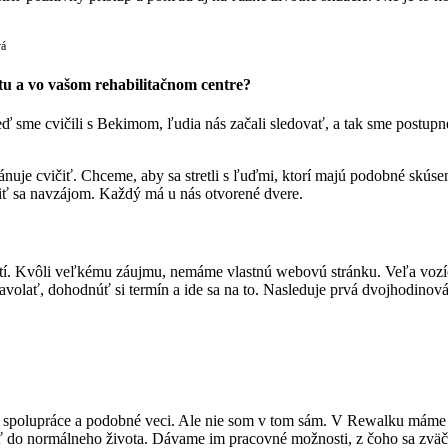
vá
tu a vo vašom rehabilitačnom centre?
eď sme cvičili s Bekimom, ľudia nás začali sledovať, a tak sme postupne 
ánuje cvičiť. Chceme, aby sa stretli s ľuďmi, ktorí majú podobné skús
piť sa navzájom. Každý má u nás otvorené dvere.
etí. Kvôli veľkému záujmu, nemáme vlastnú webovú stránku. Veľa vozíč
zavolať, dohodnúť si termín a ide sa na to. Nasleduje prvá dvojhodinov
spolupráce a podobné veci. Ale nie som v tom sám. V Rewalku máme sup
 do normálneho života. Dávame im pracovné možnosti, z čoho sa zväčš