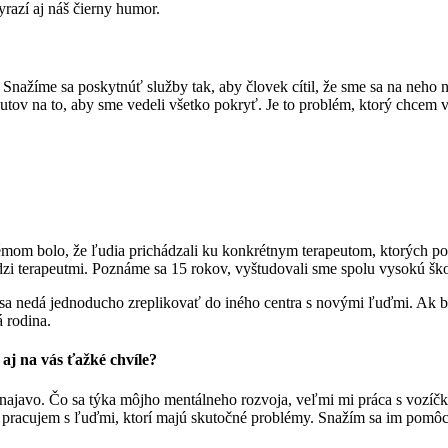
razí aj náš čierny humor.
. Snažíme sa poskytnúť služby tak, aby človek cítil, že sme sa na neho
ov na to, aby sme vedeli všetko pokryť. Je to problém, ktorý chcem v
émom bolo, že ľudia prichádzali ku konkrétnym terapeutom, ktorých poz
 terapeutmi. Poznáme sa 15 rokov, vyštudovali sme spolu vysokú školu 
, čo sa nedá jednoducho zreplikovať do iného centra s novými ľuďmi. A
á rodina.
aj na vás ťažké chvíle?
ch najavo. Čo sa týka môjho mentálneho rozvoja, veľmi mi práca s vo
ď pracujem s ľuďmi, ktorí majú skutočné problémy. Snažím sa im pomôcť