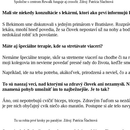
Spoločne s centrom Rewalk funguje aj crossfit. Zdroj: Patrícia Šlachtová
Mali ste niekedy konzultácie s lekármi, ktorí ako prví informujú
S Bekimom sme diskutovali s jedným primárom v Bratislave. Rozprával
lekára, mnohí hneď povedia, že sa človek nepostaví už na nohy a bodka.
nedokázal robiť ich povolanie.
Máte aj špeciálne terapie, kde sa stretávate viacerí?
Nemáme špeciálne terapie, skôr sa stretneme viacerí na chodbe či na re
moji kolegovia im nevieme povedať presné rady do života, keďže sme t
Napríklad, ide na teba potreba, akákoľvek, prirodzená a nevieš, čo a
To sú naozaj veci, nad ktorými sa zdravý človek ani nezamyslí. Na
znamená pohyb umožniť im to najbežnejšie. Je to tak?
Áno, oni nepotrebujú cvičiť biceps, triceps. Zdravým ľuďom sa nezdá,
je pre nich obyčajný cvik niečo ako maratón. Postupne si ale telo navyk
Tu sa robia prvé kroky po paralýze. Zdroj: Patrícia Šlachtová