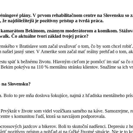
réningové plány. V prvom rehabilitačnom centre na Slovensku so 
e najdôležitejší je pozitívny prístup a tvrdá práca.
ať s kamarátom Bekimom, známym moderátorom a komikom. Stážoval 
walk. Čo aktuálne tvorí základ tvojej práce?
enského v Bratislave som začal uvažovať o tom, čo by som chcel robiť
ašiel jasný smer. V Amerike som začal mať reálny prehľad o tom, a
tu späť k bežnému životu. Hlavným cieľom je pomôcť im stať sa čo na
, Bekim pokrýva na 110 % mentálnu stránku klientov. Snažíme sa ich v
o na Slovensku?
. Bolo to pre mňa doslova šokujúce, najmä z hľadiska mentálneho prís
Prvýkrát v živote som videl vozíčkara samého na káve. Samozrejme, rozd
 centre s komunitou ľudí, ktorá sa navzájom podporovala.
ocrossových jazdcov a bikerov. Boli to skutoční nadšenci. Depresiu z 
riť pozitívny prístup a pohľad aj na ťažké životné situácie. Nie je to ko