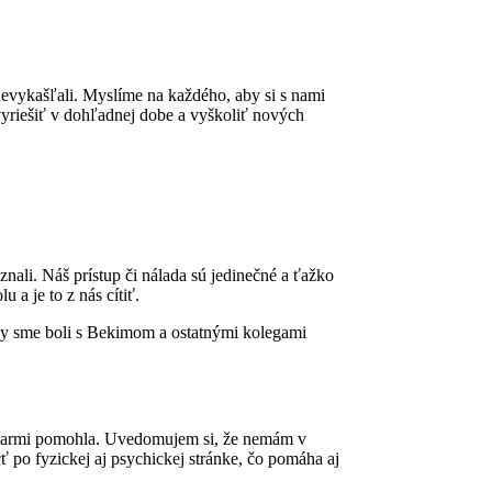
 nevykašľali. Myslíme na každého, aby si s nami
yriešiť v dohľadnej dobe a vyškoliť nových
nali. Náš prístup či nálada sú jedinečné a ťažko
a je to z nás cítiť.
k by sme boli s Bekimom a ostatnými kolegami
zíčkarmi pomohla. Uvedomujem si, že nemám v
 po fyzickej aj psychickej stránke, čo pomáha aj