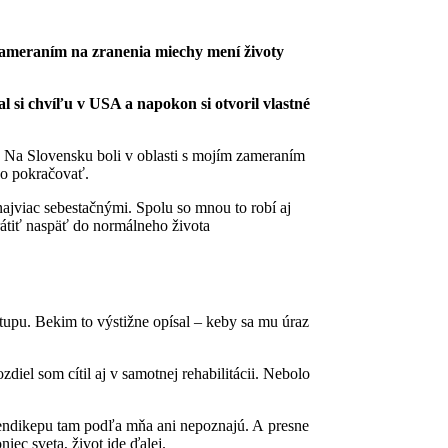
zameraním na zranenia miechy mení životy
si chvíľu v USA a napokon si otvoril vlastné
. Na Slovensku boli v oblasti s mojím zameraním
ko pokračovať.
jviac sebestačnými. Spolu so mnou to robí aj
rátiť naspäť do normálneho života
tupu. Bekim to výstižne opísal – keby sa mu úraz
iel som cítil aj v samotnej rehabilitácii. Nebolo
hendikepu tam podľa mňa ani nepoznajú. A presne
niec sveta, život ide ďalej.