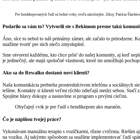
Pre hendikepovaných ľudí sú bežné cviky oveľa náročnejšie. Zdroj: Patrícia Šlachto
Podarilo sa vám to? Vytvorili ste s Bekimom presne takú komuni
Áno, síce to nebol to náš primárny zámer, ale začalo to prirodzene. K
snažíme tvoriť pre nich niečo zmysluplné.
Sme otvorení každému, kto chce prísť do našej komunity, aj keď nepl
je jedinečný, ale majú spoločné vlastnosti, ktoré im umožňujú pocho
Ako sa do Rewalku dostanú noví klienti?
Naša komunikácia prebieha prostredníctvom telefónu a sociálnych si
tešíme. Kontakty si klienti veľmi rýchlo zdieľajú medzi sebou. Stačí 
Spojíme hlavy dokopy a nastavíme si program s prvými cieľmi.
Obyčajný cvik je pre ľudí s hendikepom ako maratón.
Čo je náplňou tvojej práce?
Vykonávam manuálnu terapiu s vozíčkarmi, rôzne cvičenia. Riešim aj 
na vozíku. Aj takýmto spôsobom sa snažíme implementovať ľudí späť