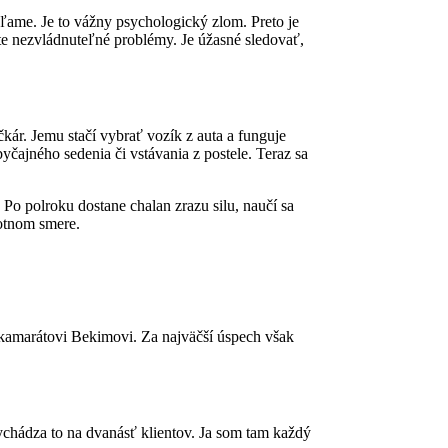
ýšľame. Je to vážny psychologický zlom. Preto je
e nezvládnuteľné problémy. Je úžasné sledovať,
kár. Jemu stačí vybrať vozík z auta a funguje
čajného sedenia či vstávania z postele. Teraz sa
 Po polroku dostane chalan zrazu silu, naučí sa
votnom smere.
 kamarátovi Bekimovi. Za najväčší úspech však
chádza to na dvanásť klientov. Ja som tam každý