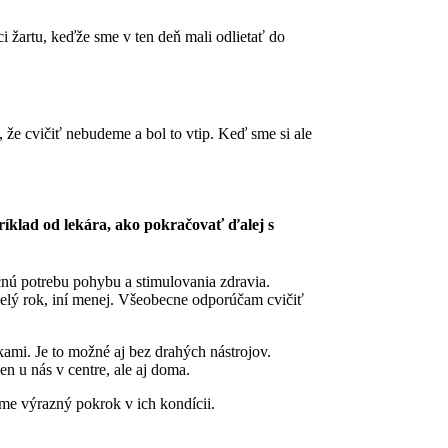
ci žartu, keďže sme v ten deň mali odlietať do
m, že cvičiť nebudeme a bol to vtip. Keď sme si ale
ríklad od lekára, ako pokračovať ďalej s
cnú potrebu pohybu a stimulovania zdravia.
 celý rok, iní menej. Všeobecne odporúčam cvičiť
ami. Je to možné aj bez drahých nástrojov.
n u nás v centre, ale aj doma.
me výrazný pokrok v ich kondícii.