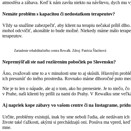
atmosféra a zábava. Keď k nám zavíta niekto na návštevu, dych mu vy
Nemáte problém s kapacitou či nedostatkom terapeutov?
Vždy sa snažíme zabezpečiť, aby klient na terapiu nečakal príliš dlho
mohol odcvičiť, akonáhle to bude možné. Niekedy máme málo terapeut
terapeutov.
Zariadenie rehabilitačného centra Rewalk. Zdroj: Patrícia Šlachtová
Nepremýšľali ste nad rozšírením pobočiek po Slovensku?
Áno, zvažovali sme to a v minulosti sme to aj skúsili. Hlavným probl
ich presunúť do iného prostredia. Rovnako máme dlhoročné puto medzi
Nie je to len o nápade, ale aj o tom, ako ho prenesiete. Je to niečo
v Prahe, naši klienti by prišli za nami do Prahy. V Rewalku sme veľk
Aj napriek kope zábavy vo vašom centre či na Instagrame, prídu 
Určite, problémy existujú, inak by sme neboli ľudia, ale nedávam i
živote také ťažkosti, akými si prechádzajú oni. Posúva ma vpred, ke
mne.