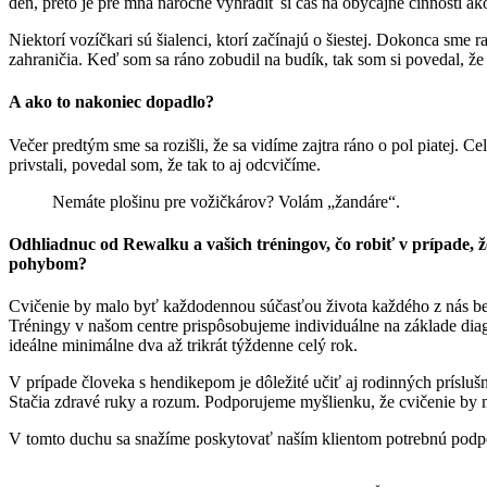
deň, preto je pre mňa náročné vyhradiť si čas na obyčajné činnosti 
Niektorí vozíčkari sú šialenci, ktorí začínajú o šiestej. Dokonca sme 
zahraničia. Keď som sa ráno zobudil na budík, tak som si povedal, že
A ako to nakoniec dopadlo?
Večer predtým sme sa rozišli, že sa vidíme zajtra ráno o pol piatej. Ce
privstali, povedal som, že tak to aj odcvičíme.
Nemáte plošinu pre vožičkárov? Volám „žandáre“.
Odhliadnuc od Rewalku a vašich tréningov, čo robiť v prípade, ž
pohybom?
Cvičenie by malo byť každodennou súčasťou života každého z nás bez
Tréningy v našom centre prispôsobujeme individuálne na základe diagn
ideálne minimálne dva až trikrát týždenne celý rok.
V prípade človeka s hendikepom je dôležité učiť aj rodinných príslu
Stačia zdravé ruky a rozum. Podporujeme myšlienku, že cvičenie by m
V tomto duchu sa snažíme poskytovať naším klientom potrebnú podpo