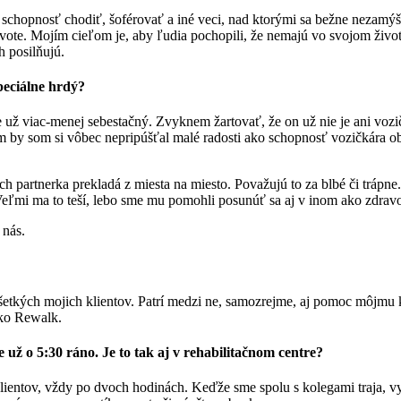
til schopnosť chodiť, šoférovať a iné veci, nad ktorými sa bežne nezam
ote. Mojím cieľom je, aby ľudia pochopili, že nemajú vo svojom život
h posilňujú.
peciálne hrdý?
už viac-menej sebestačný. Zvyknem žartovať, že on už nie je ani vozič
m by som si vôbec nepripúšťal malé radosti ako schopnosť vozičkára oby
 partnerka prekladá z miesta na miesto. Považujú to za blbé či trápne.
s. Veľmi ma to teší, lebo sme mu pomohli posunúť sa aj v inom ako zdra
 nás.
šetkých mojich klientov. Patrí medzi ne, samozrejme, aj pomoc môjmu
ako Rewalk.
 už o 5:30 ráno. Je to tak aj v rehabilitačnom centre?
entov, vždy po dvoch hodinách. Keďže sme spolu s kolegami traja, vy