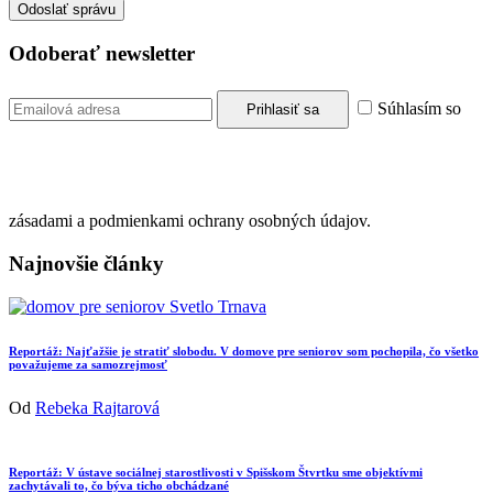
Odoberať newsletter
Súhlasím so
zásadami a podmienkami ochrany osobných údajov.
Najnovšie články
Reportáž: Najťažšie je stratiť slobodu. V domove pre seniorov som pochopila, čo všetko
považujeme za samozrejmosť
Od
Rebeka Rajtarová
Reportáž: V ústave sociálnej starostlivosti v Spišskom Štvrtku sme objektívmi
zachytávali to, čo býva ticho obchádzané