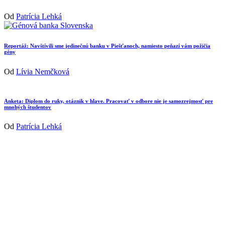
Od
Patrícia Lehká
Reportáž: Navštívili sme jedinečnú banku v Piešťanoch, namiesto peňazí vám požičia
gény
Od
Lívia Nemčková
Anketa: Diplom do ruky, otáznik v hlave. Pracovať v odbore nie je samozrejmosť pre
mnohých študentov
Od
Patrícia Lehká