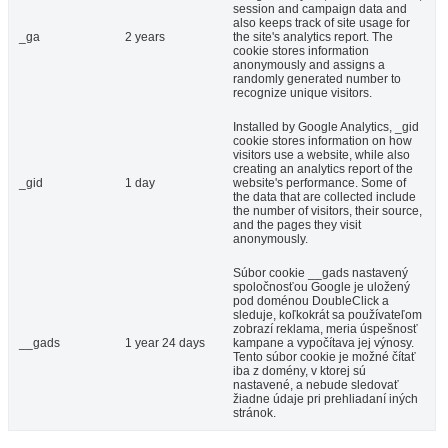
session and campaign data and
also keeps track of site usage for
_ga
2 years
the site's analytics report. The
cookie stores information
anonymously and assigns a
randomly generated number to
recognize unique visitors.
Installed by Google Analytics, _gid
cookie stores information on how
visitors use a website, while also
creating an analytics report of the
_gid
1 day
website's performance. Some of
the data that are collected include
the number of visitors, their source,
and the pages they visit
anonymously.
Súbor cookie __gads nastavený
spoločnosťou Google je uložený
pod doménou DoubleClick a
sleduje, koľkokrát sa používateľom
zobrazí reklama, meria úspešnosť
__gads
1 year 24 days
kampane a vypočítava jej výnosy.
Tento súbor cookie je možné čítať
iba z domény, v ktorej sú
nastavené, a nebude sledovať
žiadne údaje pri prehliadaní iných
stránok.