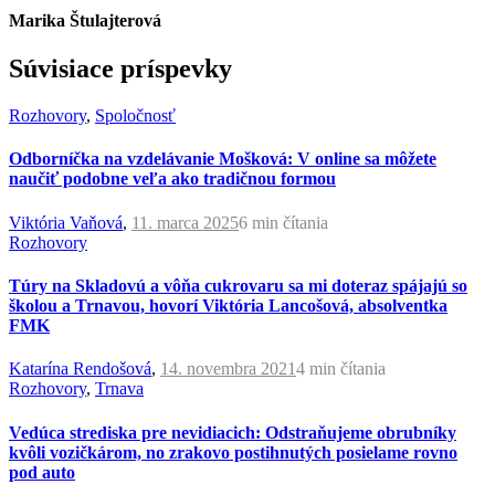
Marika Štulajterová
Súvisiace príspevky
Rozhovory
,
Spoločnosť
Odborníčka na vzdelávanie Mošková: V online sa môžete
naučiť podobne veľa ako tradičnou formou
Viktória Vaňová
,
11. marca 2025
6 min
čítania
Rozhovory
Túry na Skladovú a vôňa cukrovaru sa mi doteraz spájajú so
školou a Trnavou, hovorí Viktória Lancošová, absolventka
FMK
Katarína Rendošová
,
14. novembra 2021
4 min
čítania
Rozhovory
,
Trnava
Vedúca strediska pre nevidiacich: Odstraňujeme obrubníky
kvôli vozičkárom, no zrakovo postihnutých posielame rovno
pod auto