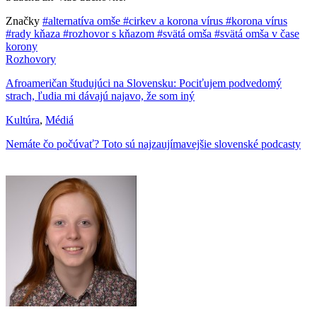
Značky
#alternatíva omše
#cirkev a korona vírus
#korona vírus
#rady kňaza
#rozhovor s kňazom
#svätá omša
#svätá omša v čase
korony
Rozhovory
Afroameričan študujúci na Slovensku: Pociťujem podvedomý
strach, ľudia mi dávajú najavo, že som iný
Kultúra
,
Médiá
Nemáte čo počúvať? Toto sú najzaujímavejšie slovenské podcasty