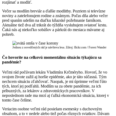
rozjímať a modliť.
Večer sa modlím breviár a ďalšie modlitby. Pozriem si televízne
noviny a zatelefonujem rodine a známym. Počas dňa alebo večer
pred spaním udelím na diaľku kňazské požehnanie farníkom.
Aktuálne tiež dva až trikrát do týždňa vysluhujem sviatosť krstu.
Čaká nás aj niekoľko sobášov a párkrát do mesiaca mávame aj
pohreb.
Jednou z osvedčených rád je návšteva lesa. Zdroj: flickr.com / Forest Wander
Čo hovoríte na celkovú momentálnu situáciu týkajúcu sa
pandémie?
Veľmi rád počúvam lekára Vladimíra Krčméryho. Hovorí, že vo
svojom živote zažil aj horšie epidémie, ako je táto súčasná. Tým
nechcem situáciu zľahčovať. Naopak, je mi úprimne veľmi ľúto
tých, ktorí jej podľahli. Modlím sa za obete pandémie, za ich
príbuzných, za lekárov a zdravotníckych pracovníkov. V
neposlednom rade ma mrzí aj ťažká ekonomická situácia, ktorej v
tomto čase čelíme.
Veriacim osobne veľmi rád posielam esemesky s duchovným
obsahom, a to v nedele alebo tiež počas rôznych sviatkov. Dávam