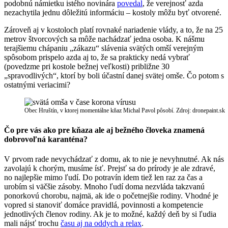
podobnú námietku istého novinára
povedal
, že verejnosť azda
nezachytila jednu dôležitú informáciu – kostoly môžu byť otvorené.
Zároveň aj v kostoloch platí rovnaké nariadenie vlády, a to, že na 25
metrov štvorcových sa môže nachádzať jedna osoba. K nášmu
terajšiemu chápaniu „zákazu“ slávenia svätých omší verejným
spôsobom prispelo azda aj to, že sa prakticky nedá vybrať
(povedzme pri kostole bežnej veľkosti) približne 30
„spravodlivých“, ktorí by boli účastní danej svätej omše. Čo potom s
ostatnými veriacimi?
Obec Hruštín, v ktorej momentálne kňaz Michal Pavol pôsobí. Zdroj: dronepaint.sk
Čo pre vás ako pre kňaza ale aj bežného človeka znamená
dobrovoľná karanténa?
V prvom rade nevychádzať z domu, ak to nie je nevyhnutné. Ak nás
zavolajú k chorým, musíme ísť. Prejsť sa do prírody je ale zdravé,
no najlepšie mimo ľudí. Do potravín idem tiež len raz za čas a
urobím si väčšie zásoby. Mnoho ľudí doma nezvláda takzvanú
ponorkovú chorobu, najmä, ak ide o početnejšie rodiny. Vhodné je
vopred si stanoviť domáce pravidlá, povinnosti a kompetencie
jednotlivých členov rodiny. Ak je to možné, každý deň by si ľudia
mali nájsť trochu
času aj na oddych a relax
.