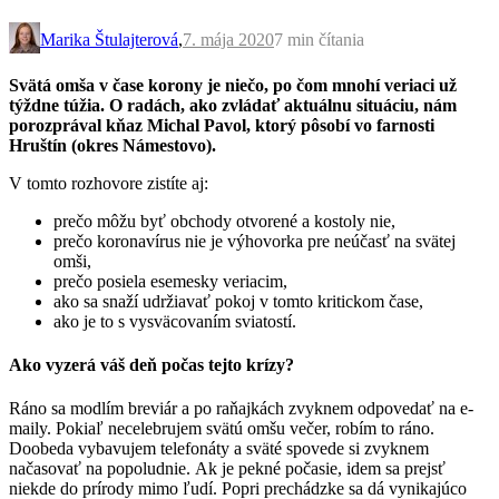
Marika Štulajterová
,
7. mája 2020
7 min
čítania
Svätá omša v čase korony je niečo, po čom mnohí veriaci už
týždne túžia. O radách, ako zvládať aktuálnu situáciu, nám
porozprával kňaz Michal Pavol, ktorý pôsobí vo farnosti
Hruštín (okres Námestovo).
V tomto rozhovore zistíte aj:
prečo môžu byť obchody otvorené a kostoly nie,
prečo koronavírus nie je výhovorka pre neúčasť na svätej
omši,
prečo posiela esemesky veriacim,
ako sa snaží udržiavať pokoj v tomto kritickom čase,
ako je to s vysväcovaním sviatostí.
Ako vyzerá váš deň počas tejto krízy?
Ráno sa modlím breviár a po raňajkách zvyknem odpovedať na e-
maily. Pokiaľ necelebrujem svätú omšu večer, robím to ráno.
Doobeda vybavujem telefonáty a sväté spovede si zvyknem
načasovať na popoludnie. Ak je pekné počasie, idem sa prejsť
niekde do prírody mimo ľudí. Popri prechádzke sa dá vynikajúco