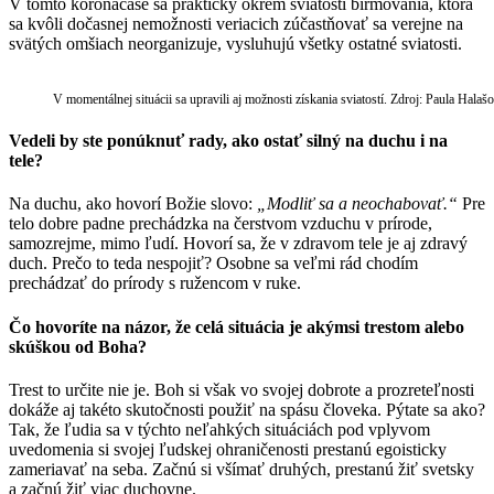
V tomto koronačase sa prakticky okrem sviatosti birmovania, ktorá
sa kvôli dočasnej nemožnosti veriacich zúčastňovať sa verejne na
svätých omšiach neorganizuje, vysluhujú všetky ostatné sviatosti.
V momentálnej situácii sa upravili aj možnosti získania sviatostí. Zdroj: Paula Halaš
Vedeli by ste ponúknuť rady, ako ostať silný na duchu i na
tele?
Na duchu, ako hovorí Božie slovo:
„Modliť sa a neochabovať.“
Pre
telo dobre padne prechádzka na čerstvom vzduchu v prírode,
samozrejme, mimo ľudí. Hovorí sa, že v zdravom tele je aj zdravý
duch. Prečo to teda nespojiť? Osobne sa veľmi rád chodím
prechádzať do prírody s ružencom v ruke.
Čo hovoríte na názor, že celá situácia je akýmsi trestom alebo
skúškou od Boha?
Trest to určite nie je. Boh si však vo svojej dobrote a prozreteľnosti
dokáže aj takéto skutočnosti použiť na spásu človeka. Pýtate sa ako?
Tak, že ľudia sa v týchto neľahkých situáciách pod vplyvom
uvedomenia si svojej ľudskej ohraničenosti prestanú egoisticky
zameriavať na seba. Začnú si všímať druhých, prestanú žiť svetsky
a začnú žiť viac duchovne.