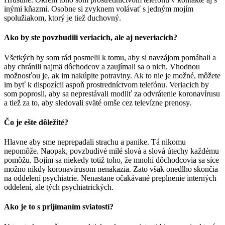
inými kňazmi. Osobne si zvyknem volávať s jedným mojím
spolužiakom, ktorý je tiež duchovný.
Ako by ste povzbudili veriacich, ale aj neveriacich?
Všetkých by som rád posmelil k tomu, aby si navzájom pomáhali a
aby chránili najmä dôchodcov a zaujímali sa o nich. Vhodnou
možnosťou je, ak im nakúpite potraviny. Ak to nie je možné, môžete
im byť k dispozícii aspoň prostredníctvom telefónu. Veriacich by
som poprosil, aby sa neprestávali modliť za odvrátenie koronavírusu
a tiež za to, aby sledovali sväté omše cez televízne prenosy.
Čo je ešte dôležité?
Hlavne aby sme neprepadali strachu a panike. Tá nikomu
nepomôže. Naopak, povzbudivé milé slová a slová útechy každému
pomôžu. Bojím sa niekedy totiž toho, že mnohí dôchodcovia sa síce
možno nikdy koronavírusom nenakazia. Zato však onedlho skončia
na oddelení psychiatrie. Nenastane očakávané preplnenie interných
oddelení, ale tých psychiatrických.
Ako je to s prijímaním sviatostí?