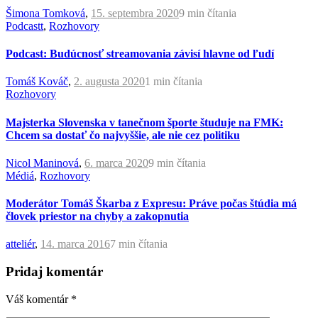
Šimona Tomková
,
15. septembra 2020
9 min
čítania
Podcastt
,
Rozhovory
Podcast: Budúcnosť streamovania závisí hlavne od ľudí
Tomáš Kováč
,
2. augusta 2020
1 min
čítania
Rozhovory
Majsterka Slovenska v tanečnom športe študuje na FMK:
Chcem sa dostať čo najvyššie, ale nie cez politiku
Nicol Maninová
,
6. marca 2020
9 min
čítania
Médiá
,
Rozhovory
Moderátor Tomáš Škarba z Expresu: Práve počas štúdia má
človek priestor na chyby a zakopnutia
atteliér
,
14. marca 2016
7 min
čítania
Pridaj komentár
Váš komentár
*