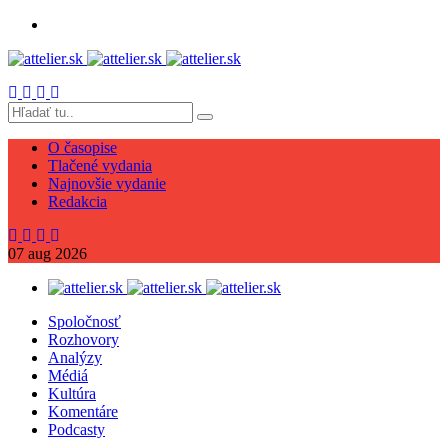
O časopise
Tlačené vydania
Najnovšie vydanie
Redakcia
07
aug
2026
Spoločnosť
Rozhovory
Analýzy
Médiá
Kultúra
Komentáre
Podcasty