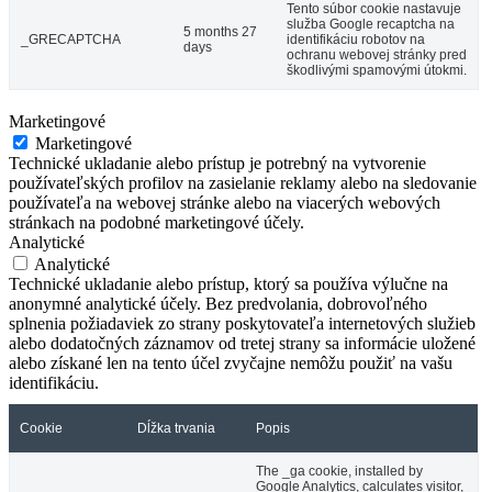
Tento súbor cookie nastavuje
služba Google recaptcha na
5 months 27
_GRECAPTCHA
identifikáciu robotov na
days
ochranu webovej stránky pred
škodlivými spamovými útokmi.
Marketingové
Marketingové
Technické ukladanie alebo prístup je potrebný na vytvorenie
používateľských profilov na zasielanie reklamy alebo na sledovanie
používateľa na webovej stránke alebo na viacerých webových
stránkach na podobné marketingové účely.
Analytické
Analytické
Technické ukladanie alebo prístup, ktorý sa používa výlučne na
anonymné analytické účely. Bez predvolania, dobrovoľného
splnenia požiadaviek zo strany poskytovateľa internetových služieb
alebo dodatočných záznamov od tretej strany sa informácie uložené
alebo získané len na tento účel zvyčajne nemôžu použiť na vašu
identifikáciu.
Cookie
Dĺžka trvania
Popis
The _ga cookie, installed by
Google Analytics, calculates visitor,