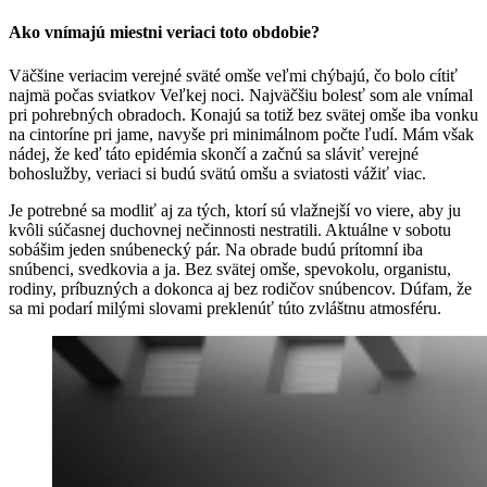
Ako vnímajú miestni veriaci toto obdobie?
Väčšine veriacim verejné sväté omše veľmi chýbajú, čo bolo cítiť
najmä počas sviatkov Veľkej noci. Najväčšiu bolesť som ale vnímal
pri pohrebných obradoch. Konajú sa totiž bez svätej omše iba vonku
na cintoríne pri jame, navyše pri minimálnom počte ľudí. Mám však
nádej, že keď táto epidémia skončí a začnú sa sláviť verejné
bohoslužby, veriaci si budú svätú omšu a sviatosti vážiť viac.
Je potrebné sa modliť aj za tých, ktorí sú vlažnejší vo viere, aby ju
kvôli súčasnej duchovnej nečinnosti nestratili. Aktuálne v sobotu
sobášim jeden snúbenecký pár. Na obrade budú prítomní iba
snúbenci, svedkovia a ja. Bez svätej omše, spevokolu, organistu,
rodiny, príbuzných a dokonca aj bez rodičov snúbencov. Dúfam, že
sa mi podarí milými slovami preklenúť túto zvláštnu atmosféru.