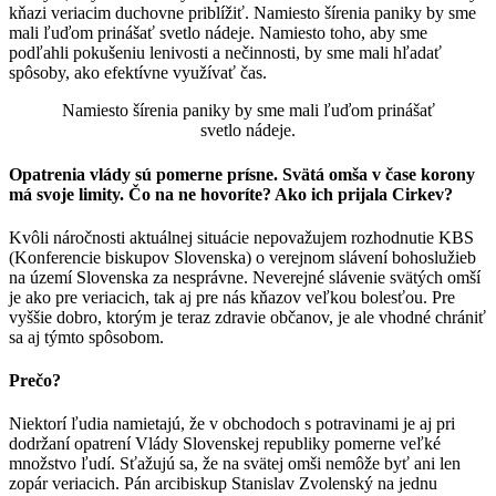
kňazi veriacim duchovne priblížiť. Namiesto šírenia paniky by sme
mali ľuďom prinášať svetlo nádeje. Namiesto toho, aby sme
podľahli pokušeniu lenivosti a nečinnosti, by sme mali hľadať
spôsoby, ako efektívne využívať čas.
Namiesto šírenia paniky by sme mali ľuďom prinášať
svetlo nádeje.
Opatrenia vlády sú pomerne prísne. Svätá omša v čase korony
má svoje limity. Čo na ne hovoríte? Ako ich prijala Cirkev?
Kvôli náročnosti aktuálnej situácie nepovažujem rozhodnutie KBS
(Konferencie biskupov Slovenska) o verejnom slávení bohoslužieb
na území Slovenska za nesprávne. Neverejné slávenie svätých omší
je ako pre veriacich, tak aj pre nás kňazov veľkou bolesťou. Pre
vyššie dobro, ktorým je teraz zdravie občanov, je ale vhodné chrániť
sa aj týmto spôsobom.
Prečo?
Niektorí ľudia namietajú, že v obchodoch s potravinami je aj pri
dodržaní opatrení Vlády Slovenskej republiky pomerne veľké
množstvo ľudí. Sťažujú sa, že na svätej omši nemôže byť ani len
zopár veriacich. Pán arcibiskup Stanislav Zvolenský na jednu