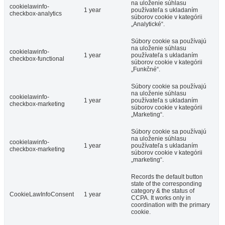
na uloženie súhlasu
cookielawinfo-
1 year
používateľa s ukladaním
checkbox-analytics
súborov cookie v kategórii
„Analytické“.
Súbory cookie sa používajú
na uloženie súhlasu
cookielawinfo-
1 year
používateľa s ukladaním
checkbox-functional
súborov cookie v kategórii
„Funkčné“.
Súbory cookie sa používajú
na uloženie súhlasu
cookielawinfo-
1 year
používateľa s ukladaním
checkbox-marketing
súborov cookie v kategórii
„Marketing“.
Súbory cookie sa používajú
na uloženie súhlasu
cookielawinfo-
1 year
používateľa s ukladaním
checkbox-marketing
súborov cookie v kategórii
„marketing“.
Records the default button
state of the corresponding
category & the status of
CookieLawInfoConsent
1 year
CCPA. It works only in
coordination with the primary
cookie.