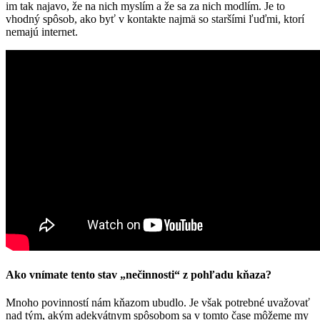
im tak najavo, že na nich myslím a že sa za nich modlím. Je to
vhodný spôsob, ako byť v kontakte najmä so staršími ľuďmi, ktorí
nemajú internet.
Ako vnímate tento stav „nečinnosti“ z pohľadu kňaza?
Mnoho povinností nám kňazom ubudlo. Je však potrebné uvažovať
nad tým, akým adekvátnym spôsobom sa v tomto čase môžeme my