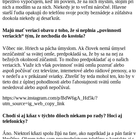
trpezlivo vypočujem, keď im poviem, že na nich myslím, stojím pri
nich a modlím sa za nich. Niekedy je to veľmi náročné. Hlavne
starší ľudia opakujú do telefónu svoje pocity beznádeje a zúfalstva
dookola niekedy aj desaťkrát.
Majú mať veriaci obavu z toho, že si neplnia „povinnosti
veriacich“ tým, že nechodia do kostola?
Vôbec nie. Hriech sa pácha úmyslom. Ak človek nemá úmysel
nezúčastniť sa svätej omše, predpokladá sa, že by sa na nej za
bežných okolností zúčastnil. To možno predpokladať aj o našich
veriacich. Viaže ich však povinnosť svätú omšu pozerať alebo
aspoň počúvať cez televízne, internetové alebo rádiové prenosy, a to
v nedeľu a v prikázané sviatky. Zhrešiť by teda mohol ten, kto by v
tieto dni z úplnej pohodlnosti alebo ľahostajnosti svätú omšu
nesledoval alebo aspoň nepočúval.
https://www.instagram.com/p/BdW6gA_Hd5k/?
utm_source=ig_web_copy_link
Chodí si aj kňaz v týchto dňoch niekam po rady? Hoci aj
telefonicky?
Áno. Niektorí kňazi spolu žijú na fare, ako napríklad ja a pán farár v
Hruštíne. Okrem toho som prostredníctvom telefónu v kontakte aj s