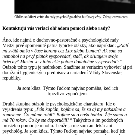
Občas sa kňazi vcítia do roly psychológa alebo bútľavej vŕby. Zdroj: canva.com​
Kontaktujú vás veriaci ohľadom pomoci alebo rady?
Áno, ide najmä o duchovno-pastoračné a psychologické rady.
Medzi prvé spomenuté patria typické otázky, ako napríklad: „
Platí
mi svätá omša v čase korony cez Lux alebo Lumen? Ak som sa
nemohol na prvý piatok vyspovedať, stačí, ak oľutujem svoje
hriechy? Musím sa z toho ešte potom dodatočne vyspovedať?“
Otázok tohto typu je neúrekom. Snažíme sa veriacim vyhovieť aj pri
dodržaní hygienických predpisov a nariadení Vlády Slovenskej
republiky.
Ja som kňaz. Týmto ľuďom najviac pomáha, keď ich
trpezlivo vypočujem.
Druhá skupina otázok je psychologického charakteru. Ide o
vyjadrenia typu: „
Pán kaplán, bojíme sa, že sa aj my nakazíme a
zomrieme. Čo máme robiť? Bojíme sa o našu babku. Žije sama a
má 70 rokov. Čo by ste doporučili?“
Takýchto a im podobných
prosieb o pomoc je mnoho. Lenže ja nie som ani lekár ani
psychológ. Ja som kňaz. Týmto ľuďom najviac pomáha, keď ich