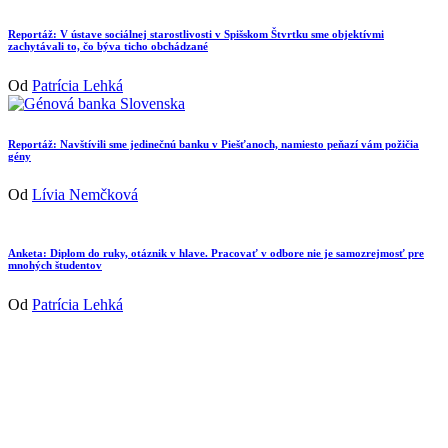
Reportáž: V ústave sociálnej starostlivosti v Spišskom Štvrtku sme objektívmi
zachytávali to, čo býva ticho obchádzané
Od
Patrícia Lehká
Reportáž: Navštívili sme jedinečnú banku v Piešťanoch, namiesto peňazí vám požičia
gény
Od
Lívia Nemčková
Anketa: Diplom do ruky, otáznik v hlave. Pracovať v odbore nie je samozrejmosť pre
mnohých študentov
Od
Patrícia Lehká