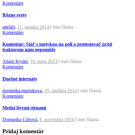
Komentáre
Rôzne svety
atteliér
,
21. januára 2014
1 min
čítania
Komentáre
Komentár: Stáť s motykou na poli a protestovať proti
traktorom nám nepomôže
Adam Kysler
,
10. mája 2023
3 min
čítania
Komentáre
Dnešné internáty
dominika.murnikova
,
29. októbra 2012
1 min
čítania
Komentáre
Medzi štyrmi stenami
Dominika Cifrová
,
8. novembra 2016
3 min
čítania
Pridaj komentár