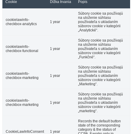
Cookie
Dĺžka trvania
Popis
Súbory cookie sa používajú
na uloženie súhlasu
cookielawinfo-
1 year
používateľa s ukladaním
checkbox-analytics
súborov cookie v kategórii
„Analytické“.
Súbory cookie sa používajú
na uloženie súhlasu
cookielawinfo-
1 year
používateľa s ukladaním
checkbox-functional
súborov cookie v kategórii
„Funkčné“.
Súbory cookie sa používajú
na uloženie súhlasu
cookielawinfo-
1 year
používateľa s ukladaním
checkbox-marketing
súborov cookie v kategórii
„Marketing“.
Súbory cookie sa používajú
na uloženie súhlasu
cookielawinfo-
1 year
používateľa s ukladaním
checkbox-marketing
súborov cookie v kategórii
„marketing“.
Records the default button
state of the corresponding
category & the status of
CookieLawInfoConsent
1 year
CCPA. It works only in