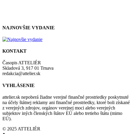
so zásadami a podmienkami ochrany osobných údajov.
NAJNOVŠIE VYDANIE
KONTAKT
Časopis ATTELIÉR
Skladová 3, 917 01 Trnava
redakcia@attelier.sk
VYHLÁSENIE
attelier.sk nepoberá žiadne verejné finančné prostriedky poskytnuté
na účely štátnej reklamy ani finančné prostriedky, ktoré boli získané
z verejných zdrojov, orgánov verejnej moci alebo verejných
subjektov iných členských štátov EÚ alebo tretieho štátu (mimo
EÚ).
© 2025 ATTELIÉR