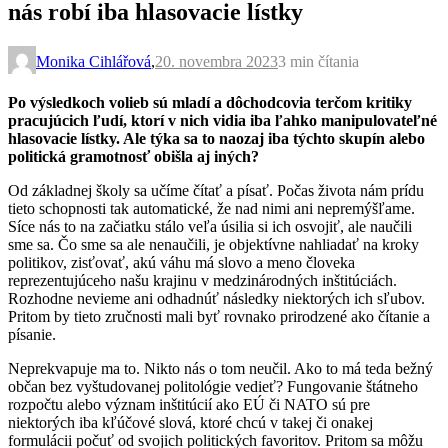
nás robí iba hlasovacie lístky
Monika Cihlářová
,
20. novembra 2023
3 min
čítania
Po výsledkoch volieb sú mladí a dôchodcovia terčom kritiky
pracujúcich ľudí, ktorí v nich vidia iba ľahko manipulovateľné
hlasovacie lístky. Ale týka sa to naozaj iba týchto skupín alebo
politická gramotnosť obišla aj iných?
Od základnej školy sa učíme čítať a písať. Počas života nám prídu
tieto schopnosti tak automatické, že nad nimi ani nepremýšľame.
Síce nás to na začiatku stálo veľa úsilia si ich osvojiť, ale naučili
sme sa. Čo sme sa ale nenaučili, je objektívne nahliadať na kroky
politikov, zisťovať, akú váhu má slovo a meno človeka
reprezentujúceho našu krajinu v medzinárodných inštitúciách.
Rozhodne nevieme ani odhadnúť následky niektorých ich sľubov.
Pritom by tieto zručnosti mali byť rovnako prirodzené ako čítanie a
písanie.
Neprekvapuje ma to. Nikto nás o tom neučil. Ako to má teda bežný
občan bez vyštudovanej politológie vedieť? Fungovanie štátneho
rozpočtu alebo význam inštitúcií ako EÚ či NATO sú pre
niektorých iba kľúčové slová, ktoré chcú v takej či onakej
formulácii počuť od svojich politických favoritov. Pritom sa môžu