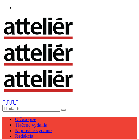
O časopise
Tlačené vydania
Najnovšie vydanie
Redakcia