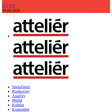
29
júl
2026
Spoločnosť
Rozhovory
Analýzy
Médiá
Kultúra
Komentáre