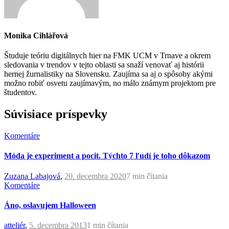
Monika Cihlářová
Študuje teóriu digitálnych hier na FMK UCM v Trnave a okrem
sledovania v trendov v tejto oblasti sa snaží venovať aj histórii
hernej žurnalistiky na Slovensku. Zaujíma sa aj o spôsoby akými
možno robiť osvetu zaujímavým, no málo známym projektom pre
študentov.
Súvisiace príspevky
Komentáre
Móda je experiment a pocit. Týchto 7 ľudí je toho dôkazom
Zuzana Labajová
,
20. decembra 2020
7 min
čítania
Komentáre
Áno, oslavujem Halloween
atteliér
,
5. decembra 2013
1 min
čítania