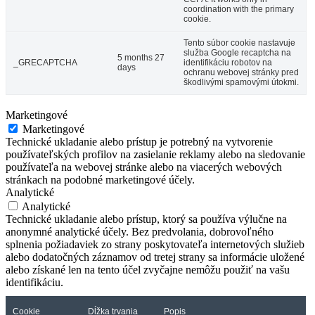
coordination with the primary
cookie.
Tento súbor cookie nastavuje
služba Google recaptcha na
5 months 27
_GRECAPTCHA
identifikáciu robotov na
days
ochranu webovej stránky pred
škodlivými spamovými útokmi.
Marketingové
Marketingové
Technické ukladanie alebo prístup je potrebný na vytvorenie
používateľských profilov na zasielanie reklamy alebo na sledovanie
používateľa na webovej stránke alebo na viacerých webových
stránkach na podobné marketingové účely.
Analytické
Analytické
Technické ukladanie alebo prístup, ktorý sa používa výlučne na
anonymné analytické účely. Bez predvolania, dobrovoľného
splnenia požiadaviek zo strany poskytovateľa internetových služieb
alebo dodatočných záznamov od tretej strany sa informácie uložené
alebo získané len na tento účel zvyčajne nemôžu použiť na vašu
identifikáciu.
Cookie
Dĺžka trvania
Popis