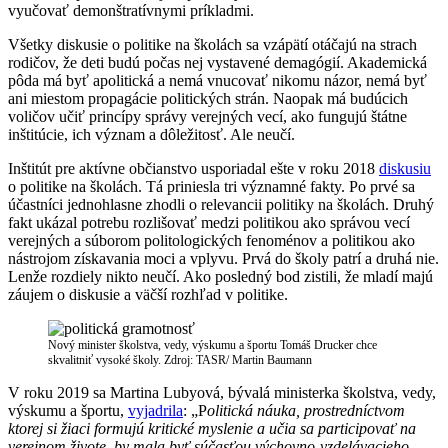
vyučovať demonštratívnymi príkladmi.
Všetky diskusie o politike na školách sa vzápätí otáčajú na strach
rodičov, že deti budú počas nej vystavené demagógií. Akademická
pôda má byť apolitická a nemá vnucovať nikomu názor, nemá byť
ani miestom propagácie politických strán. Naopak má budúcich
voličov učiť princípy správy verejných vecí, ako fungujú štátne
inštitúcie, ich význam a dôležitosť. Ale neučí.
Inštitút pre aktívne občianstvo usporiadal ešte v roku 2018
diskusiu
o politike na školách. Tá priniesla tri významné fakty. Po prvé sa
účastníci jednohlasne zhodli o relevancii politiky na školách. Druhý
fakt ukázal potrebu rozlišovať medzi politikou ako správou vecí
verejných a súborom politologických fenoménov a politikou ako
nástrojom získavania moci a vplyvu. Prvá do školy patrí a druhá nie.
Lenže rozdiely nikto neučí. Ako posledný bod zistili, že mladí majú
záujem o diskusie a väčší rozhľad v politike.
Nový minister školstva, vedy, výskumu a športu Tomáš Drucker chce
skvalitniť vysoké školy. Zdroj: TASR/ Martin Baumann
V roku 2019 sa Martina Lubyová, bývalá ministerka školstva, vedy,
výskumu a športu,
vyjadrila
: „P
olitická náuka, prostredníctvom
ktorej si žiaci formujú kritické myslenie a učia sa participovať na
verejnom živote, by mala byť súčasťou výchovno-vzdelávacieho