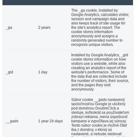
The _ga cookie, installed by
Google Analytics, calculates visitor,
session and campaign data and
also keeps track of site usage for
_ga
2 years
the site's analytics report. The
cookie stores information
anonymously and assigns a
randomly generated number to
recognize unique visitors.
Installed by Google Analytics, _gid
cookie stores information on how
visitors use a website, while also
creating an analytics report of the
_gid
1 day
website's performance. Some of
the data that are collected include
the number of visitors, their source,
and the pages they visit
anonymously.
Súbor cookie __gads nastavený
spoločnosťou Google je uložený
pod doménou DoubleClick a
sleduje, koľkokrát sa používateľom
zobrazí reklama, meria úspešnosť
__gads
1 year 24 days
kampane a vypočítava jej výnosy.
Tento súbor cookie je možné čítať
iba z domény, v ktorej sú
nastavené, a nebude sledovať