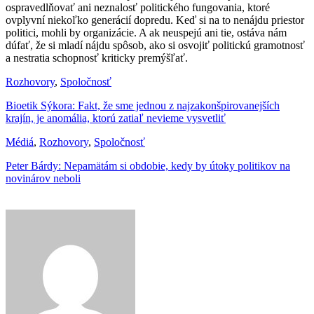
ospravedlňovať ani neznalosť politického fungovania, ktoré
ovplyvní niekoľko generácií dopredu. Keď si na to nenájdu priestor
politici, mohli by organizácie. A ak neuspejú ani tie, ostáva nám
dúfať, že si mladí nájdu spôsob, ako si osvojiť politickú gramotnosť
a nestratia schopnosť kriticky premýšľať.
Rozhovory
,
Spoločnosť
Bioetik Sýkora: Fakt, že sme jednou z najzakonšpirovanejších
krajín, je anomália, ktorú zatiaľ nevieme vysvetliť
Médiá
,
Rozhovory
,
Spoločnosť
Peter Bárdy: Nepamätám si obdobie, kedy by útoky politikov na
novinárov neboli