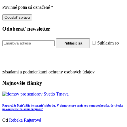
Povinné polia sú označené
*
Odoberať newsletter
Súhlasím so
zásadami a podmienkami ochrany osobných údajov.
Najnovšie články
Reportáž: Najťažšie je stratiť slobodu. V domove pre seniorov som pochopila, čo všetko
považujeme za samozrejmosť
Od
Rebeka Rajtarová