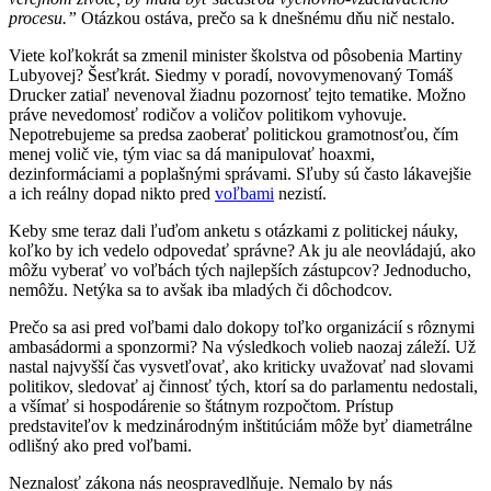
procesu.”
Otázkou ostáva, prečo sa k dnešnému dňu nič nestalo.
Viete koľkokrát sa zmenil minister školstva od pôsobenia Martiny
Lubyovej? Šesťkrát. Siedmy v poradí, novovymenovaný Tomáš
Drucker zatiaľ nevenoval žiadnu pozornosť tejto tematike. Možno
práve nevedomosť rodičov a voličov politikom vyhovuje.
Nepotrebujeme sa predsa zaoberať politickou gramotnosťou, čím
menej volič vie, tým viac sa dá manipulovať hoaxmi,
dezinformáciami a poplašnými správami. Sľuby sú často lákavejšie
a ich reálny dopad nikto pred
voľbami
nezistí.
Keby sme teraz dali ľuďom anketu s otázkami z politickej náuky,
koľko by ich vedelo odpovedať správne? Ak ju ale neovládajú, ako
môžu vyberať vo voľbách tých najlepších zástupcov? Jednoducho,
nemôžu. Netýka sa to avšak iba mladých či dôchodcov.
Prečo sa asi pred voľbami dalo dokopy toľko organizácií s rôznymi
ambasádormi a sponzormi? Na výsledkoch volieb naozaj záleží. Už
nastal najvyšší čas vysvetľovať, ako kriticky uvažovať nad slovami
politikov, sledovať aj činnosť tých, ktorí sa do parlamentu nedostali,
a všímať si hospodárenie so štátnym rozpočtom. Prístup
predstaviteľov k medzinárodným inštitúciám môže byť diametrálne
odlišný ako pred voľbami.
Neznalosť zákona nás neospravedlňuje. Nemalo by nás