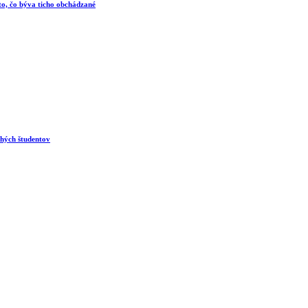
 to, čo býva ticho obchádzané
ohých študentov