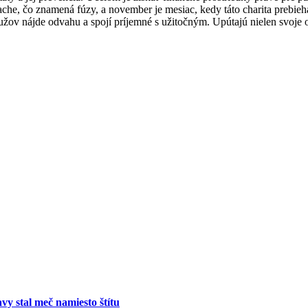
che, čo znamená fúzy, a november je mesiac, kedy táto charita prebieha
ov nájde odvahu a spojí príjemné s užitočným. Upútajú nielen svoje okol
vy stal meč namiesto štítu