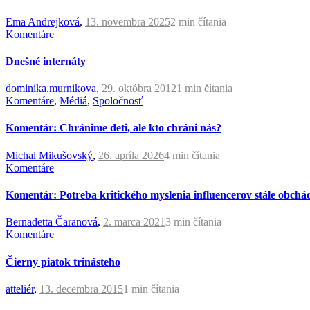
Ema Andrejková
,
13. novembra 2025
2 min
čítania
Komentáre
Dnešné internáty
dominika.murnikova
,
29. októbra 2012
1 min
čítania
Komentáre
,
Médiá
,
Spoločnosť
Komentár: Chránime deti, ale kto chráni nás?
Michal Mikušovský
,
26. apríla 2026
4 min
čítania
Komentáre
Komentár: Potreba kritického myslenia influencerov stále obchá
Bernadetta Čaranová
,
2. marca 2021
3 min
čítania
Komentáre
Čierny piatok trinásteho
atteliér
,
13. decembra 2015
1 min
čítania