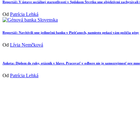
Reportáž: V ústave sociálnej starostlivosti v Spišskom Štvrtku sme objektívmi zachytávali
Od
Patrícia Lehká
Reportáž: Navštívili sme jedinečnú banku v Piešťanoch, namiesto peňazí vám požičia gény
Od
Lívia Nemčková
Anketa: Diplom do ruky, otáznik v hlave. Pracovať v odbore nie je samozrejmosť pre mn
Od
Patrícia Lehká