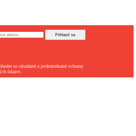
hlasím so zásadami a podmienkami ochrany
ých údajov.