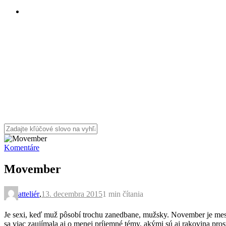
Komentáre
Movember
atteliér
,
13. decembra 2015
1 min
čítania
Je sexi, keď muž pôsobí trochu zanedbane, mužsky. November je mes
sa viac zaujímala aj o menej príjemné témy, akými sú aj rakovina pros