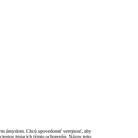
obrým úmyslom. Chcú upovedomiť verejnosť, aby
acientov trpiacich týmto ochorením. Názov tejto