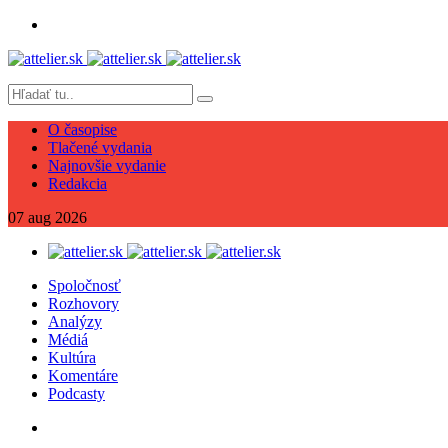
O časopise
Tlačené vydania
Najnovšie vydanie
Redakcia
07
aug
2026
Spoločnosť
Rozhovory
Analýzy
Médiá
Kultúra
Komentáre
Podcasty