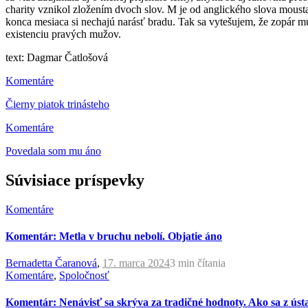
charity vznikol zložením dvoch slov. M je od anglického slova mousta
konca mesiaca si nechajú narásť bradu. Tak sa vytešujem, že zopár muž
existenciu pravých mužov.
text: Dagmar Čatlošová
Komentáre
Čierny piatok trinásteho
Komentáre
Povedala som mu áno
Súvisiace príspevky
Komentáre
Komentár: Metla v bruchu nebolí. Objatie áno
Bernadetta Čaranová
,
17. marca 2024
3 min
čítania
Komentáre
,
Spoločnosť
Komentár: Nenávisť sa skrýva za tradičné hodnoty. Ako sa z ústa