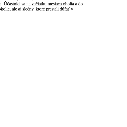
. Účastníci sa na začiatku mesiaca oholia a do
ie, ale aj slečny, ktoré prestali dúfať v