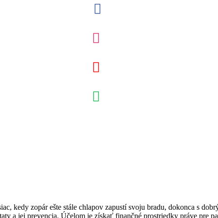
iac, kedy zopár ešte stále chlapov zapustí svoju bradu, dokonca s d
taty a jej prevencia. Účelom je získať finančné prostriedky práve pre p