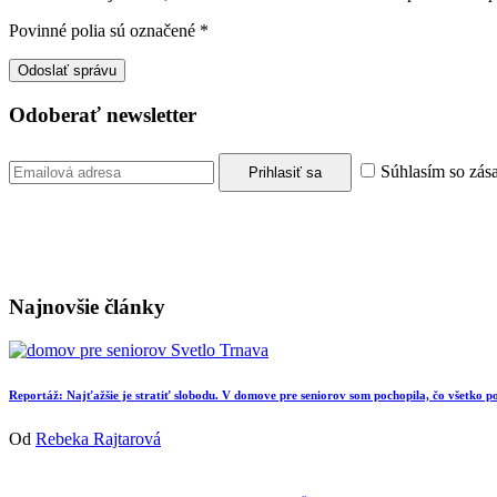
Povinné polia sú označené
*
Odoberať newsletter
Súhlasím so zás
Najnovšie články
Reportáž: Najťažšie je stratiť slobodu. V domove pre seniorov som pochopila, čo všetko
Od
Rebeka Rajtarová