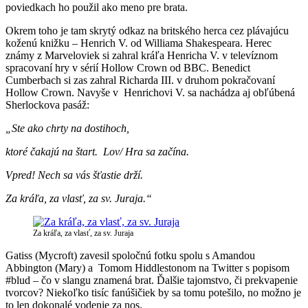
poviedkach ho použil ako meno pre brata.
Okrem toho je tam skrytý odkaz na britského herca cez plávajúcu
koženú knižku – Henrich V. od Williama Shakespeara. Herec
známy z Marveloviek si zahral kráľa Henricha V. v televíznom
spracovaní hry v sérií Hollow Crown od BBC. Benedict
Cumberbach si zas zahral Richarda III. v druhom pokračovaní
Hollow Crown. Navyše v Henrichovi V. sa nachádza aj obľúbená
Sherlockova pasáž:
„Ste ako chrty na dostihoch,
ktoré čakajú na štart. Lov/ Hra sa začína.
Vpred! Nech sa vás šťastie drží.
Za kráľa, za vlasť, za sv. Juraja.“
Za kráľa, za vlasť, za sv. Juraja
Gatiss (Mycroft) zavesil spoločnú fotku spolu s Amandou
Abbington (Mary) a Tomom Hiddlestonom na Twitter s popisom
#
blud – čo v slangu znamená brat. Ďalšie tajomstvo, či prekvapenie
tvorcov? Niekoľko tisíc fanúšičiek by sa tomu potešilo, no možno je
to len dokonalé vodenie za nos.