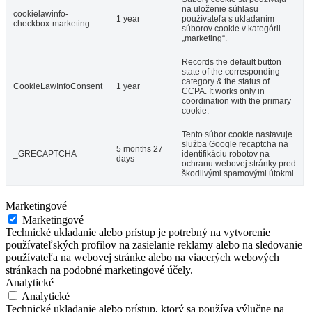
na uloženie súhlasu
cookielawinfo-
1 year
používateľa s ukladaním
checkbox-marketing
súborov cookie v kategórii
„marketing“.
Records the default button
state of the corresponding
category & the status of
CookieLawInfoConsent
1 year
CCPA. It works only in
coordination with the primary
cookie.
Tento súbor cookie nastavuje
služba Google recaptcha na
5 months 27
_GRECAPTCHA
identifikáciu robotov na
days
ochranu webovej stránky pred
škodlivými spamovými útokmi.
Marketingové
Marketingové
Technické ukladanie alebo prístup je potrebný na vytvorenie
používateľských profilov na zasielanie reklamy alebo na sledovanie
používateľa na webovej stránke alebo na viacerých webových
stránkach na podobné marketingové účely.
Analytické
Analytické
Technické ukladanie alebo prístup, ktorý sa používa výlučne na