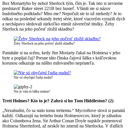
Bez Moriartyho by nebol Sherlock tým, čím je. Tak isto si nevieme
predstaviť Baker street 221B bez husieľ. Všimli ste si názov
hudobného podkladu? Miss me? Nepočuli ste to už niekedy? Je to
odkaz na posledné sekundy tretej série, ktoré viacerým vyrazili dych
a nechápavo sledovali niekoľko minút záverečné titulky. Žeby
Sherlock na jeho počesť zložil skladbu?
Žeby Sherlock na jeho počesť zložil skladbu?
Pamätáte si na scénu, kedy Jim Moriarty čakal na Holmesa v jeho
byte a popíjal čaj? Presne táto čínska čajová šálka s kráľovskou
korunou odkazuje na nášho milovaného nepriateľa.
Nie sú obyčajní ľudia nudní?
Nie je vám tá šálka známa?
Tretí Holmes? Kto to je? Zahrá si ho Tom Hiddleston? (2)
„Nezabudni, čo sa stalo tomu tretiemu.“ Mycroftove slová si pamätá
každý. Odkazujú na tretieho brata Holmesovcov, ktorý je záhadou
ako Columbova žena. Sir Arthur Conan Doyle najskôr pomenoval
Holmesa Sherrinford, až neskôr ho zmenil na Sherlocka. V ďalších