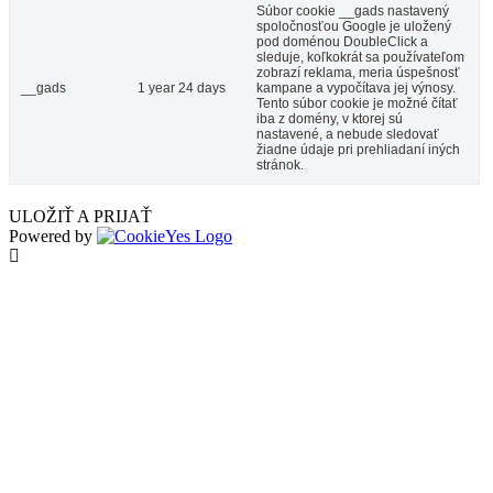
Súbor cookie __gads nastavený
spoločnosťou Google je uložený
pod doménou DoubleClick a
sleduje, koľkokrát sa používateľom
zobrazí reklama, meria úspešnosť
__gads
1 year 24 days
kampane a vypočítava jej výnosy.
Tento súbor cookie je možné čítať
iba z domény, v ktorej sú
nastavené, a nebude sledovať
žiadne údaje pri prehliadaní iných
stránok.
ULOŽIŤ A PRIJAŤ
Powered by