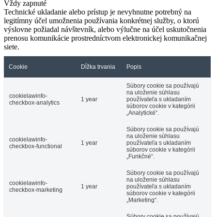
Vždy zapnuté
Technické ukladanie alebo prístup je nevyhnutne potrebný na
legitímny účel umožnenia používania konkrétnej služby, o ktorú
výslovne požiadal návštevník, alebo výlučne na účel uskutočnenia
prenosu komunikácie prostredníctvom elektronickej komunikačnej
siete.
Cookie
Dĺžka trvania
Popis
Súbory cookie sa používajú
na uloženie súhlasu
cookielawinfo-
1 year
používateľa s ukladaním
checkbox-analytics
súborov cookie v kategórii
„Analytické“.
Súbory cookie sa používajú
na uloženie súhlasu
cookielawinfo-
1 year
používateľa s ukladaním
checkbox-functional
súborov cookie v kategórii
„Funkčné“.
Súbory cookie sa používajú
na uloženie súhlasu
cookielawinfo-
1 year
používateľa s ukladaním
checkbox-marketing
súborov cookie v kategórii
„Marketing“.
Súbory cookie sa používajú