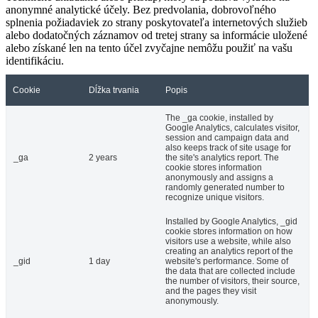
anonymné analytické účely. Bez predvolania, dobrovoľného
splnenia požiadaviek zo strany poskytovateľa internetových služieb
alebo dodatočných záznamov od tretej strany sa informácie uložené
alebo získané len na tento účel zvyčajne nemôžu použiť na vašu
identifikáciu.
Cookie
Dĺžka trvania
Popis
The _ga cookie, installed by
Google Analytics, calculates visitor,
session and campaign data and
also keeps track of site usage for
_ga
2 years
the site's analytics report. The
cookie stores information
anonymously and assigns a
randomly generated number to
recognize unique visitors.
Installed by Google Analytics, _gid
cookie stores information on how
visitors use a website, while also
creating an analytics report of the
_gid
1 day
website's performance. Some of
the data that are collected include
the number of visitors, their source,
and the pages they visit
anonymously.