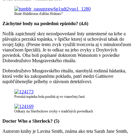
Bude Hiddleston ďalším Holmes?
Záchytné body na poslednú epizódu? (4,6)
Nožík zapichnutý skrz nezodpovedané listy umiestnené na krbe a
plávajúca perzská topánka, v špičke ktorej si uchovával tabak do
svojej fajky. (Presne tento zvyk využili tvorcovia aj v minuloročnom
vianočnom špeciáli). Je to odkaz na jeho zvyky z Doylových
poviedok. Oba boli popísané doktorom Watsonom v poviedke
Dobrodružstvo Musgraveského rituálu.
Dobrodružstvo Musgravského rituálu, starobylá rodinná hádanka,
ktorá vedie ku zakopanému pokladu, patrí medzi Gattisove
najobľúbenejšie príbehy o slávnom detektívovi.
Perzská topánka bola použitá aj vo vianočnej časti
Odkazy na Sherlockove zvyky v tradičných poviedkach
Doctor Who a Sherlock? (5)
Autorom knihy je Lavina Smith, známa ako teta Sarah Jane Smith,