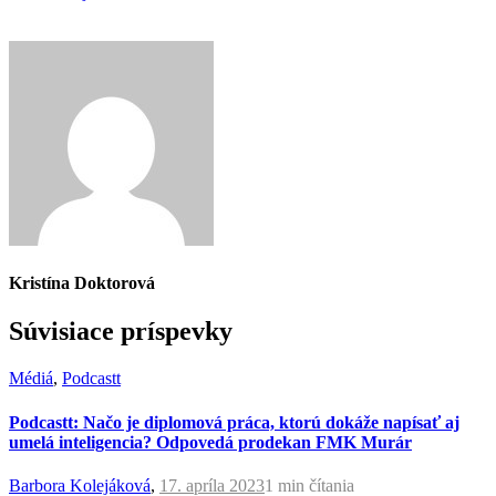
Kristína Doktorová
Súvisiace príspevky
Médiá
,
Podcastt
Podcastt: Načo je diplomová práca, ktorú dokáže napísať aj
umelá inteligencia? Odpovedá prodekan FMK Murár
Barbora Kolejáková
,
17. apríla 2023
1 min
čítania