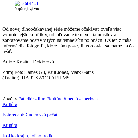
Napätie je zjavné.
Od novej dlhoočakávanej série môžeme očakávať oveľa viac
vyhrotenejšie konflikty, odhaľovanie temných tajomstiev a
zobrazovanie postáv v tých najtemnejších polohách. Už len z mála
informácií a fotografií, ktoré nám poskytli tvorcovia, sa máme na čo
tešiť.
Autor: Kristína Doktorová
Zdroj.Foto: James Gil, Paul Jones, Mark Gattis
(Twitter),
HARTSWOOD FILMS
Značky
#atteliér
#film
#kultúra
#médiá
#sherlock
Kultúra
Fotorecept: študentská pečať
Kultúra
Koľko krajín, toľko tradícií