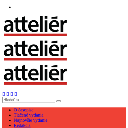
O časopise
Tlačené vydania
Najnovšie vydanie
Redakcia