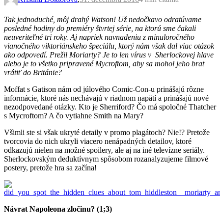
Tak jednoduché, môj drahý Watson! Už nedočkavo odratúvame
posledné hodiny do premiéry štvrtej série, na ktorú sme čakali
neuveriteľné tri roky. Aj napriek navnadeniu z minuloročného
vianočného viktoriánskeho špeciálu, ktorý nám však dal viac otázok
ako odpovedí. Prežil Moriarty? Je to len vírus v Sherlockovej hlave
alebo je to všetko pripravené Mycroftom, aby sa mohol jeho brat
vrátiť do Británie?
Moffat s Gatison nám od júlového Comic-Con-u prinášajú rôzne
informácie, ktoré nás nechávajú v riadnom napätí a prinášajú nové
nezodpovedané otázky. Kto je Sherriford? Čo má spoločné Thatcher
s Mycroftom? A čo vytiahne Smith na Mary?
Všimli ste si však ukryté detaily v promo plagátoch? Nie!? Pretože
tvorcovia do nich ukryli viacero nenápadných detailov, ktoré
odkazujú nielen na možné spoilery, ale aj na iné televízne seriály.
Sherlockovským deduktívnym spôsobom rozanalyzujeme filmové
postery, pretože hra sa začína!
Návrat Napoleona zločinu? (1;3)