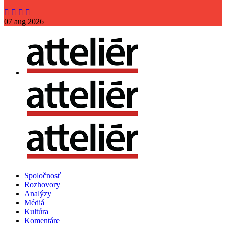
07
aug
2026
Spoločnosť
Rozhovory
Analýzy
Médiá
Kultúra
Komentáre