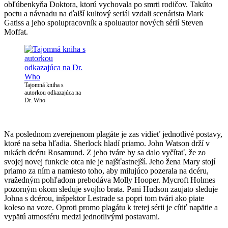
obľúbenkyňa Doktora, ktorú vychovala po smrti rodičov. Takúto
poctu a návnadu na ďalší kultový seriál vzdali scenárista Mark
Gatiss a jeho spolupracovník a spoluautor nových sérií Steven
Moffat.
Tajomná kniha s
autorkou odkazajúca na
Dr. Who
Na poslednom zverejnenom plagáte je zas vidieť jednotlivé postavy,
ktoré na seba hľadia. Sherlock hladí priamo. John Watson drží v
rukách dcéru Rosamund. Z jeho tváre by sa dalo vyčítať, že zo
svojej novej funkcie otca nie je najšťastnejší. Jeho žena Mary stojí
priamo za ním a namiesto toho, aby milujúco pozerala na dcéru,
vražedným pohľadom prebodáva Molly Hooper. Mycroft Holmes
pozorným okom sleduje svojho brata. Pani Hudson zaujato sleduje
Johna s dcérou, inšpektor Lestrade sa popri tom tvári ako piate
koleso na voze. Oproti promo plagátu k tretej sérii je cítiť napätie a
vypätú atmosféru medzi jednotlivými postavami.