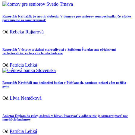
Reportáž: Najťažšie je stratiť slobodu. V domove pre seniorov som pochopila, čo všetko
považujeme za samozrejmosť
Od
Rebeka Rajtarová
Reportáž: V ústave sociálnej starostlivosti v Spišskom Štvrtku sme objektívmi
zachytávali to, čo býva ticho obchádzané
Od
Patrícia Lehká
Reportáž: Navštívili sme jedinečnú banku v Piešťanoch, namiesto peňazí vám požičia
gény
Od
Lívia Nemčková
Anketa: Diplom do ruky, otáznik v hlave. Pracovať v odbore nie je samozrejmosť pre
mnohých študentov
Od
Patrícia Lehká