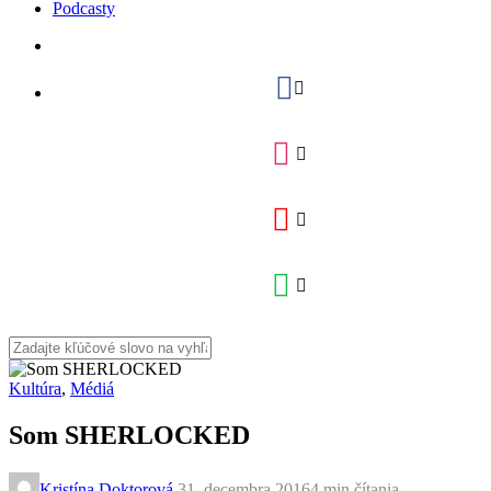
Podcasty
Kultúra
,
Médiá
Som SHERLOCKED
Kristína Doktorová
,
31. decembra 2016
4 min
čítania