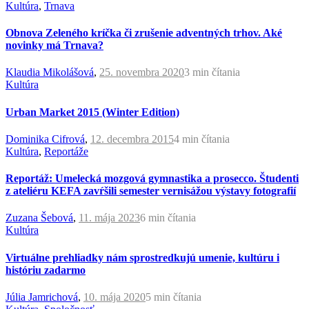
Kultúra
,
Trnava
Obnova Zeleného kríčka či zrušenie adventných trhov. Aké
novinky má Trnava?
Klaudia Mikolášová
,
25. novembra 2020
3 min
čítania
Kultúra
Urban Market 2015 (Winter Edition)
Dominika Cifrová
,
12. decembra 2015
4 min
čítania
Kultúra
,
Reportáže
Reportáž: Umelecká mozgová gymnastika a prosecco. Študenti
z ateliéru KEFA zavŕšili semester vernisážou výstavy fotografií
Zuzana Šebová
,
11. mája 2023
6 min
čítania
Kultúra
Virtuálne prehliadky nám sprostredkujú umenie, kultúru i
históriu zadarmo
Júlia Jamrichová
,
10. mája 2020
5 min
čítania