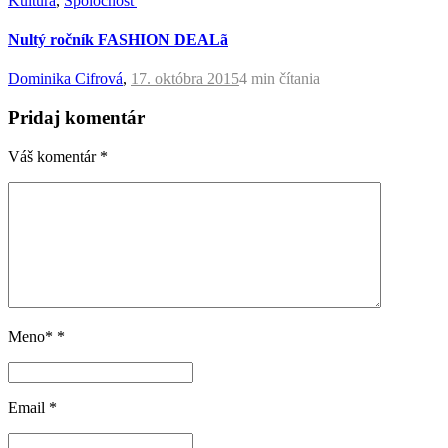
Kultúra
,
Spoločnosť
Nultý ročník FASHION DEALã
Dominika Cifrová
,
17. októbra 2015
4 min
čítania
Pridaj komentár
Váš komentár
*
Meno*
*
Email
*