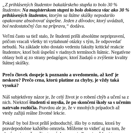
„Z prihlásených študentov bakalárskeho stupňa to bolo 30 %
študentov.
Na
magisterskom stupni to bolo dokonca viac ako 30 %
prihlásených študentov,
ktorým sa štátne skúšky nepodarilo
opakovane absolvovať úspešne. Jeden z dôvodov, ktorý uvádzali,
bol nedostatočný čas na prípravu,“
dodáva.
Veľmi často sa tiež stalo, že študenti prišli absolútne nepripravení,
pričom vracali všetky tri vytiahnuté otázky s tým, že odpovedať
nebudú. Na základe toho dostalo vedeniu fakulty kritické reakcie
študentov, ktorí boli úspešní v riadnych termínoch štátnic. Negatívne
ohlasy boli aj zo strany pedagógov, ktorí žiadajú o zvýšenie kvality
štátnej skúšky.
Prečo človek dospeje k poznaniu a uvedomeniu, až keď je
neskoro? Prečo cena, ktorú platíme za chyby, je vždy taká
vysoká?
Náš subjektívny názor je, že celý život je o robení chýb a učení sa z
nich. Niektorí
študenti si myslia, že po skončení školy sa s učením
natrvalo rozlúčia.
Pravdou ale je, že v mnohých prípadoch až
vtedy zažijú reálne životné lekcie.
Pokiaľ by bol život príliš jednoduchý, išlo by o rutinu, ktorá by
pravdepodobne každého omrzela. Môžeme to vidieť aj na tom, že