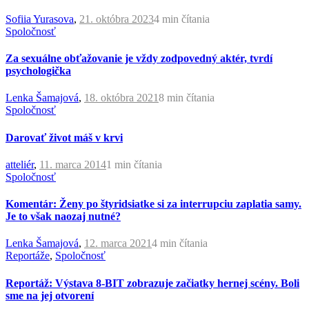
Sofiia Yurasova
,
21. októbra 2023
4 min
čítania
Spoločnosť
Za sexuálne obťažovanie je vždy zodpovedný aktér, tvrdí
psychologička
Lenka Šamajová
,
18. októbra 2021
8 min
čítania
Spoločnosť
Darovať život máš v krvi
atteliér
,
11. marca 2014
1 min
čítania
Spoločnosť
Komentár: Ženy po štyridsiatke si za interrupciu zaplatia samy.
Je to však naozaj nutné?
Lenka Šamajová
,
12. marca 2021
4 min
čítania
Reportáže
,
Spoločnosť
Reportáž: Výstava 8-BIT zobrazuje začiatky hernej scény. Boli
sme na jej otvorení