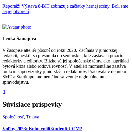
Reportáž: Výstava 8-BIT zobrazuje začiatky hernej scény. Boli sme
na jej otvorení
Lenka Šamajová
V časopise atteliér pôsobí od roku 2020. Začínala v juniorskej
redakcii, neskôr sa presunula do seniorskej, kde zastávala pozíciu
redaktorky a editorky. Blízke sú jej spoločenské témy, ako napríklad
bytová kríza alebo rodová rovnosť. V atteliéri momentálne zastáva
funkciu supervízorky juniorských redaktorov. Pracovala v denníku
SME a Startitupe, momentálne sa venuje regionálnemu
spravodajstvu.
Súvisiace príspevky
Spoločnosť
,
Trnava
Voľby 2023: Koho volili študenti UCM?