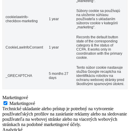
„Marketing“.
Súbory cookie sa používajú
na uloženie súhlasu
cookielawinfo-
1 year
používateľa s ukladaním
checkbox-marketing
súborov cookie v kategórii
„marketing“.
Records the default button
state of the corresponding
category & the status of
CookieLawInfoConsent
1 year
CCPA. It works only in
coordination with the primary
cookie.
Tento súbor cookie nastavuje
služba Google recaptcha na
5 months 27
_GRECAPTCHA
identifikáciu robotov na
days
ochranu webovej stránky pred
škodlivými spamovými útokmi.
Marketingové
Marketingové
Technické ukladanie alebo prístup je potrebný na vytvorenie
používateľských profilov na zasielanie reklamy alebo na sledovanie
používateľa na webovej stránke alebo na viacerých webových
stránkach na podobné marketingové účely.
Analytické