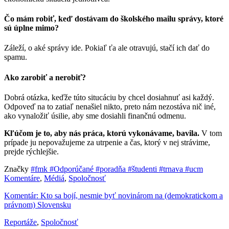
Čo mám robiť, keď dostávam do školského mailu správy, ktoré
sú úplne mimo?
Záleží, o aké správy ide. Pokiaľ ťa ale otravujú, stačí ich dať do
spamu.
Ako zarobiť a nerobiť?
Dobrá otázka, keďže túto situcáciu by chcel dosiahnuť asi každý.
Odpoveď na to zatiaľ nenašiel nikto, preto nám nezostáva nič iné,
ako vynaložiť úsilie, aby sme dosiahli finančnú odmenu.
Kľúčom je to, aby nás práca, ktorú vykonávame, bavila.
V tom
prípade ju nepovažujeme za utrpenie a čas, ktorý v nej strávime,
prejde rýchlejšie.
Značky
#fmk
#Odporúčané
#poradňa
#študenti
#trnava
#ucm
Komentáre
,
Médiá
,
Spoločnosť
Komentár: Kto sa bojí, nesmie byť novinárom na (demokratickom a
právnom) Slovensku
Reportáže
,
Spoločnosť