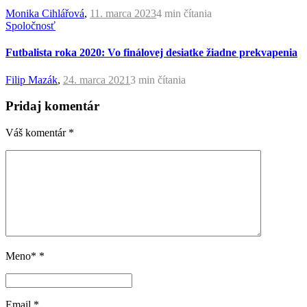
Monika Cihlářová
,
11. marca 2023
4 min
čítania
Spoločnosť
Futbalista roka 2020: Vo finálovej desiatke žiadne prekvapenia
Filip Mazák
,
24. marca 2021
3 min
čítania
Pridaj komentár
Váš komentár
*
Meno*
*
Email
*