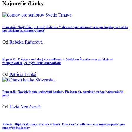
Najnovšie články
Reportáž: Najťažšie je stratiť slobodu. V domove pre seniorov som pochopila, čo všetko
považujeme za samozrejmosť
Od
Rebeka Rajtarová
Reportáž: V ústave sociálnej starostlivosti v Spišskom Štvrtku sme objektívmi
zachytávali to, čo býva ticho obchádzané
Od
Patrícia Lehká
Reportáž: Navštívili sme jedinečnú banku v Piešťanoch, namiesto peňazí vám požičia
gény
Od
Lívia Nemčková
Anketa: Diplom do ruky, otáznik v hlave. Pracovať v odbore nie je samozrejmosť pre
mnohých študentov