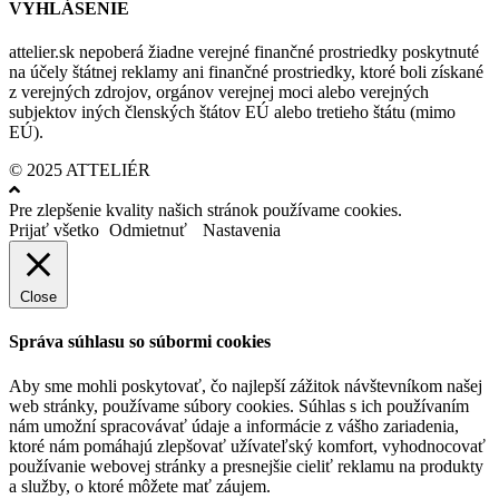
VYHLÁSENIE
attelier.sk nepoberá žiadne verejné finančné prostriedky poskytnuté
na účely štátnej reklamy ani finančné prostriedky, ktoré boli získané
z verejných zdrojov, orgánov verejnej moci alebo verejných
subjektov iných členských štátov EÚ alebo tretieho štátu (mimo
EÚ).
© 2025 ATTELIÉR
Pre zlepšenie kvality našich stránok používame cookies.
Prijať všetko
Odmietnuť
Nastavenia
Close
Správa súhlasu so súbormi cookies
Aby sme mohli poskytovať, čo najlepší zážitok návštevníkom našej
web stránky, používame súbory cookies. Súhlas s ich používaním
nám umožní spracovávať údaje a informácie z vášho zariadenia,
ktoré nám pomáhajú zlepšovať užívateľský komfort, vyhodnocovať
používanie webovej stránky a presnejšie cieliť reklamu na produkty
a služby, o ktoré môžete mať záujem.