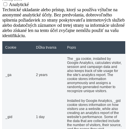
Analytické
Technické ukladanie alebo prístup, ktorý sa používa výlučne na
anonymné analytické účely. Bez predvolania, dobrovoľného
splnenia požiadaviek zo strany poskytovateľa internetových služieb
alebo dodatočných záznamov od tretej strany sa informácie uložené
alebo získané len na tento účel zvyčajne nemôžu použiť na vašu
identifikáciu.
Cookie
Dĺžka trvania
Popis
The _ga cookie, installed by
Google Analytics, calculates visitor,
session and campaign data and
also keeps track of site usage for
_ga
2 years
the site's analytics report. The
cookie stores information
anonymously and assigns a
randomly generated number to
recognize unique visitors.
Installed by Google Analytics, _gid
cookie stores information on how
visitors use a website, while also
creating an analytics report of the
_gid
1 day
website's performance. Some of
the data that are collected include
the number of visitors, their source,
and the pages they visit