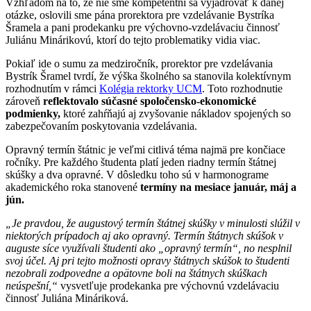
Vzhľadom na to, že nie sme kompetentní sa vyjadrovať k danej
otázke, oslovili sme pána prorektora pre vzdelávanie Bystríka
Šramela a pani prodekanku pre výchovno-vzdelávaciu činnosť
Juliánu Minárikovú, ktorí do tejto problematiky vidia viac.
Pokiaľ ide o sumu za medziročník, prorektor pre vzdelávania
Bystrík Šramel tvrdí, že výška školného sa stanovila kolektívnym
rozhodnutím v rámci
Kolégia rektorky UCM
. Toto rozhodnutie
zároveň
reflektovalo súčasné spoločensko-ekonomické
podmienky,
ktoré zahŕňajú aj zvyšovanie nákladov spojených so
zabezpečovaním poskytovania vzdelávania.
Opravný termín štátnic je veľmi citlivá téma najmä pre končiace
ročníky. Pre každého študenta platí jeden riadny termín štátnej
skúšky a dva opravné. V dôsledku toho sú v harmonograme
akademického roka stanovené
termíny na mesiace január, máj a
jún.
„Je pravdou, že augustový termín štátnej skúšky v minulosti slúžil v
niektorých prípadoch aj ako opravný. Termín štátnych skúšok v
auguste síce využívali študenti ako „opravný termín“, no nesplnil
svoj účel. Aj pri tejto možnosti opravy štátnych skúšok to študenti
nezobrali zodpovedne a opätovne boli na štátnych skúškach
neúspešní,“
vysvetľuje prodekanka pre výchovnú vzdelávaciu
činnosť Juliána Mináriková.