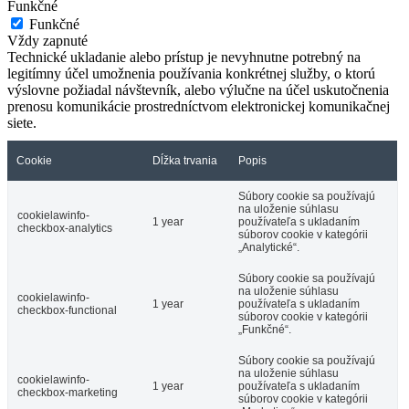
Funkčné
Funkčné
Vždy zapnuté
Technické ukladanie alebo prístup je nevyhnutne potrebný na
legitímny účel umožnenia používania konkrétnej služby, o ktorú
výslovne požiadal návštevník, alebo výlučne na účel uskutočnenia
prenosu komunikácie prostredníctvom elektronickej komunikačnej
siete.
Cookie
Dĺžka trvania
Popis
Súbory cookie sa používajú
na uloženie súhlasu
cookielawinfo-
1 year
používateľa s ukladaním
checkbox-analytics
súborov cookie v kategórii
„Analytické“.
Súbory cookie sa používajú
na uloženie súhlasu
cookielawinfo-
1 year
používateľa s ukladaním
checkbox-functional
súborov cookie v kategórii
„Funkčné“.
Súbory cookie sa používajú
na uloženie súhlasu
cookielawinfo-
1 year
používateľa s ukladaním
checkbox-marketing
súborov cookie v kategórii