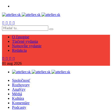
O časopise
Tlačené vydania
Najnovšie vydanie
Redakcia
01
aug
2026
Spoločnosť
Rozhovory
Analýzy
Médiá
Kultúra
Komentáre
Podcasty