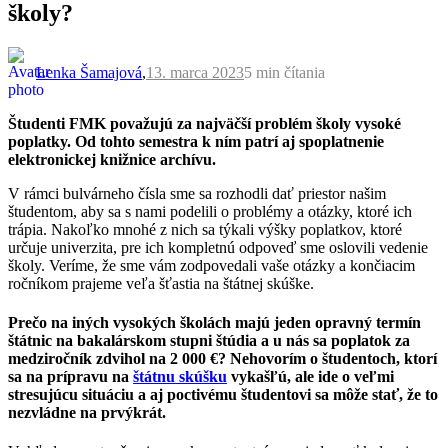
školy?
Lenka Šamajová
,
13. marca 2023
5 min
čítania
Študenti FMK považujú za najväčší problém školy vysoké
poplatky. Od tohto semestra k ním patrí aj spoplatnenie
elektronickej knižnice archívu.
V rámci bulvárneho čísla sme sa rozhodli dať priestor našim
študentom, aby sa s nami podelili o problémy a otázky, ktoré ich
trápia. Nakoľko mnohé z nich sa týkali výšky poplatkov, ktoré
určuje univerzita, pre ich kompletnú odpoveď sme oslovili vedenie
školy. Veríme, že sme vám zodpovedali vaše otázky a končiacim
ročníkom prajeme veľa šťastia na štátnej skúške.
Prečo na iných vysokých školách majú jeden opravný termín
štátnic na bakalárskom stupni štúdia a u nás sa poplatok za
medziročník zdvihol na 2 000 €? Nehovorím o študentoch, ktorí
sa na prípravu na
štátnu skúšku
vykašľú, ale ide o veľmi
stresujúcu situáciu a aj poctivému študentovi sa môže stať, že to
nezvládne na prvýkrát.