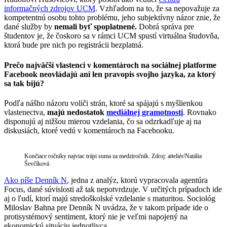
informačných zdrojov UCM
. Vzhľadom na to, že sa nepovažuje za
kompetentnú osobu tohto problému, jeho subjektívny názor znie, že
dané služby by
nemali byť spoplatnené.
Dobrá správa pre
študentov je, že čoskoro sa v rámci UCM spustí virtuálna študovňa,
ktorá bude pre nich po registrácii bezplatná.
Prečo najväčší vlastenci v komentároch na sociálnej platforme
Facebook neovládajú ani len pravopis svojho jazyka, za ktorý
sa tak bijú?
Podľa nášho názoru voliči strán, ktoré sa spájajú s myšlienkou
vlastenectva,
majú nedostatok
mediálnej gramotnosti
. Rovnako
disponujú aj nižšou mierou vzdelania, čo sa odzrkadľuje aj na
diskusiách, ktoré vedú v komentároch na Facebooku.
Končiace ročníky najviac trápi suma za medziročník. Zdroj: atteliér/Natália
Ševčíková
Ako píše Denník N
, jedna z analýz, ktorú vypracovala agentúra
Focus, dané súvislosti až tak nepotvrdzuje. V určitých prípadoch ide
aj o ľudí, ktorí majú stredoškolské vzdelanie s maturitou. Sociológ
Miloslav Bahna pre Denník N uvádza, že v takom prípade ide o
protisystémový sentiment, ktorý nie je veľmi napojený na
ekonomickú situáciu jednotlivca.