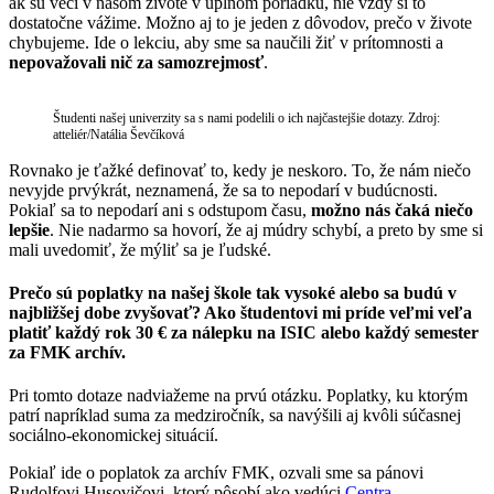
ak sú veci v našom živote v úplnom poriadku, nie vždy si to
dostatočne vážime. Možno aj to je jeden z dôvodov, prečo v živote
chybujeme. Ide o lekciu, aby sme sa naučili žiť v prítomnosti a
nepovažovali nič za samozrejmosť
.
Študenti našej univerzity sa s nami podelili o ich najčastejšie dotazy. Zdroj:
atteliér/Natália Ševčíková
Rovnako je ťažké definovať to, kedy je neskoro. To, že nám niečo
nevyjde prvýkrát, neznamená, že sa to nepodarí v budúcnosti.
Pokiaľ sa to nepodarí ani s odstupom času,
možno nás čaká niečo
lepšie
. Nie nadarmo sa hovorí, že aj múdry schybí, a preto by sme si
mali uvedomiť, že mýliť sa je ľudské.
Prečo sú poplatky na našej škole tak vysoké alebo sa budú v
najbližšej dobe zvyšovať? Ako študentovi mi príde veľmi veľa
platiť každý rok 30 € za nálepku na ISIC alebo každý semester
za FMK archív.
Pri tomto dotaze nadviažeme na prvú otázku. Poplatky, ku ktorým
patrí napríklad suma za medziročník, sa navýšili aj kvôli súčasnej
sociálno-ekonomickej situácií.
Pokiaľ ide o poplatok za archív FMK, ozvali sme sa pánovi
Rudolfovi Husovičovi, ktorý pôsobí ako vedúci
Centra