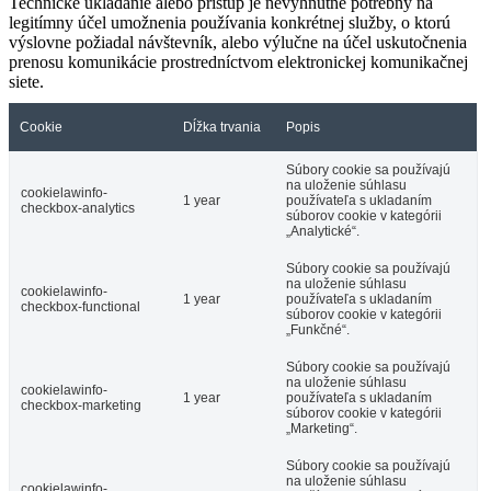
Technické ukladanie alebo prístup je nevyhnutne potrebný na
legitímny účel umožnenia používania konkrétnej služby, o ktorú
výslovne požiadal návštevník, alebo výlučne na účel uskutočnenia
prenosu komunikácie prostredníctvom elektronickej komunikačnej
siete.
Cookie
Dĺžka trvania
Popis
Súbory cookie sa používajú
na uloženie súhlasu
cookielawinfo-
1 year
používateľa s ukladaním
checkbox-analytics
súborov cookie v kategórii
„Analytické“.
Súbory cookie sa používajú
na uloženie súhlasu
cookielawinfo-
1 year
používateľa s ukladaním
checkbox-functional
súborov cookie v kategórii
„Funkčné“.
Súbory cookie sa používajú
na uloženie súhlasu
cookielawinfo-
1 year
používateľa s ukladaním
checkbox-marketing
súborov cookie v kategórii
„Marketing“.
Súbory cookie sa používajú
na uloženie súhlasu
cookielawinfo-