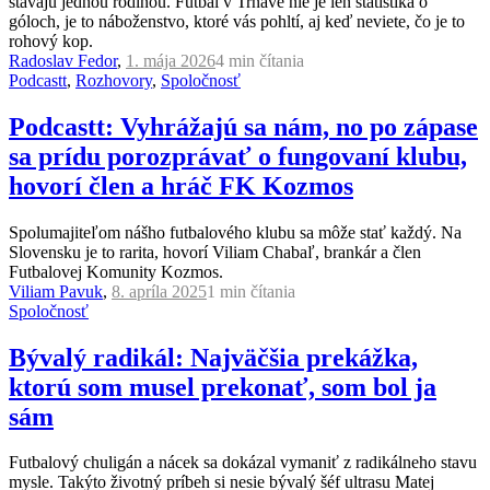
stávajú jednou rodinou. Futbal v Trnave nie je len štatistika o
góloch, je to náboženstvo, ktoré vás pohltí, aj keď neviete, čo je to
rohový kop.
Radoslav Fedor
,
1. mája 2026
4 min
čítania
Podcastt
,
Rozhovory
,
Spoločnosť
Podcastt: Vyhrážajú sa nám, no po zápase
sa prídu porozprávať o fungovaní klubu,
hovorí člen a hráč FK Kozmos
Spolumajiteľom nášho futbalového klubu sa môže stať každý. Na
Slovensku je to rarita, hovorí Viliam Chabaľ, brankár a člen
Futbalovej Komunity Kozmos.
Viliam Pavuk
,
8. apríla 2025
1 min
čítania
Spoločnosť
Bývalý radikál: Najväčšia prekážka,
ktorú som musel prekonať, som bol ja
sám
Futbalový chuligán a nácek sa dokázal vymaniť z radikálneho stavu
mysle. Takýto životný príbeh si nesie bývalý šéf ultrasu Matej