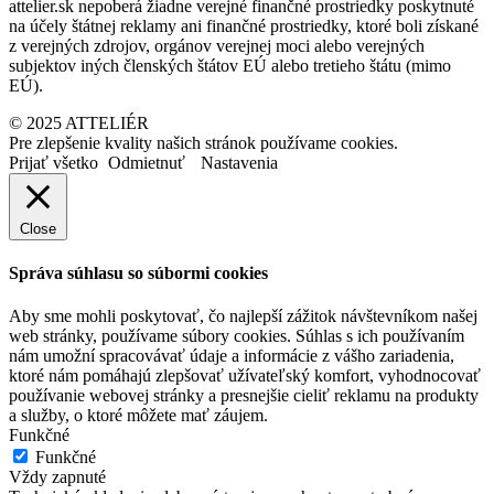
attelier.sk nepoberá žiadne verejné finančné prostriedky poskytnuté
na účely štátnej reklamy ani finančné prostriedky, ktoré boli získané
z verejných zdrojov, orgánov verejnej moci alebo verejných
subjektov iných členských štátov EÚ alebo tretieho štátu (mimo
EÚ).
© 2025 ATTELIÉR
Pre zlepšenie kvality našich stránok používame cookies.
Prijať všetko
Odmietnuť
Nastavenia
Close
Správa súhlasu so súbormi cookies
Aby sme mohli poskytovať, čo najlepší zážitok návštevníkom našej
web stránky, používame súbory cookies. Súhlas s ich používaním
nám umožní spracovávať údaje a informácie z vášho zariadenia,
ktoré nám pomáhajú zlepšovať užívateľský komfort, vyhodnocovať
používanie webovej stránky a presnejšie cieliť reklamu na produkty
a služby, o ktoré môžete mať záujem.
Funkčné
Funkčné
Vždy zapnuté