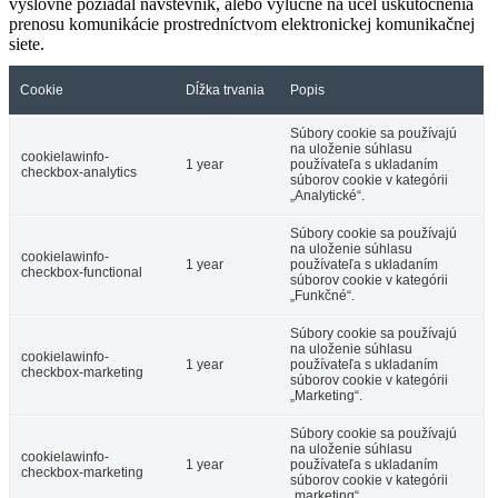
výslovne požiadal návštevník, alebo výlučne na účel uskutočnenia
prenosu komunikácie prostredníctvom elektronickej komunikačnej
siete.
Cookie
Dĺžka trvania
Popis
Súbory cookie sa používajú
na uloženie súhlasu
cookielawinfo-
1 year
používateľa s ukladaním
checkbox-analytics
súborov cookie v kategórii
„Analytické“.
Súbory cookie sa používajú
na uloženie súhlasu
cookielawinfo-
1 year
používateľa s ukladaním
checkbox-functional
súborov cookie v kategórii
„Funkčné“.
Súbory cookie sa používajú
na uloženie súhlasu
cookielawinfo-
1 year
používateľa s ukladaním
checkbox-marketing
súborov cookie v kategórii
„Marketing“.
Súbory cookie sa používajú
na uloženie súhlasu
cookielawinfo-
1 year
používateľa s ukladaním
checkbox-marketing
súborov cookie v kategórii
„marketing“.