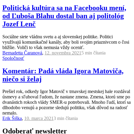
Politická kultúra sa na Facebooku mení,
od Ľuboša Blahu dostal ban aj politológ
Jozef Lenč
Sociálne siete vládnu svetu a aj slovenskej politike. Politici
využívajú komunikačné kanály, aby boli svojim priaznivcom o čosi
bližšie. Voliči to však nemusia vždy oceniť.
Bernadetta Čaranová
,
12. novembra 2021
5 min
čítania
Spoločnosť
Komentár: Padá vláda Igora Matoviča,
niečo si želaj
Prešiel rok, odkedy Igor Matovič v trnavskej mestskej hale rozdával
úsmevy a sľuboval ľudom, že nastane zmena. Zmena, ktorú sme po
dvanástich rokoch vlády SMER-u potrebovali. Mnoho ľudí, ktorí sa
dlhodobo venujú a pozorne sledujú politiku, však dôvod na radosť
nemalo.
Erik Šiška
,
10. marca 2021
3 min
čítania
Odoberať newsletter