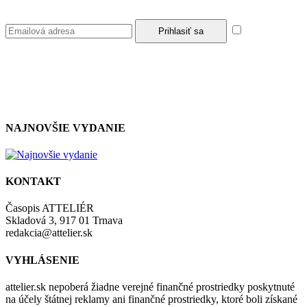
Súhlasím so
zásadami a podmienkami ochrany osobných údajov.
NAJNOVŠIE VYDANIE
KONTAKT
Časopis ATTELIÉR
Skladová 3, 917 01 Trnava
redakcia@attelier.sk
VYHLÁSENIE
attelier.sk nepoberá žiadne verejné finančné prostriedky poskytnuté
na účely štátnej reklamy ani finančné prostriedky, ktoré boli získané