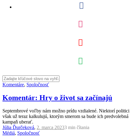
Komentáre
,
Spoločnosť
Komentár: Hry o život sa začínajú
Septembrové voľby nám možno prídu vzdialené. Niektorí politici
však už teraz kalkulujú, ktorým smerom sa bude ich predvolebná
kampaň uberať.
Júlia Ďurčeková
,
2. marca 2023
3 min
čítania
Médiá
,
Spoločnosť