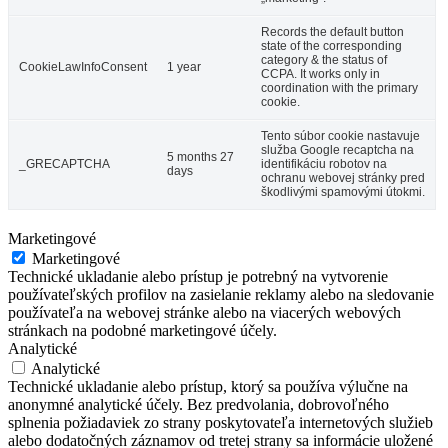
Records the default button
state of the corresponding
category & the status of
CookieLawInfoConsent
1 year
CCPA. It works only in
coordination with the primary
cookie.
Tento súbor cookie nastavuje
služba Google recaptcha na
5 months 27
_GRECAPTCHA
identifikáciu robotov na
days
ochranu webovej stránky pred
škodlivými spamovými útokmi.
Marketingové
Marketingové
Technické ukladanie alebo prístup je potrebný na vytvorenie
používateľských profilov na zasielanie reklamy alebo na sledovanie
používateľa na webovej stránke alebo na viacerých webových
stránkach na podobné marketingové účely.
Analytické
Analytické
Technické ukladanie alebo prístup, ktorý sa používa výlučne na
anonymné analytické účely. Bez predvolania, dobrovoľného
splnenia požiadaviek zo strany poskytovateľa internetových služieb
alebo dodatočných záznamov od tretej strany sa informácie uložené