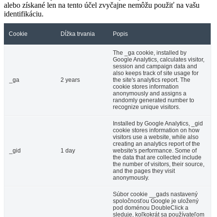
alebo získané len na tento účel zvyčajne nemôžu použiť na vašu
identifikáciu.
Cookie
Dĺžka trvania
Popis
The _ga cookie, installed by
Google Analytics, calculates visitor,
session and campaign data and
also keeps track of site usage for
_ga
2 years
the site's analytics report. The
cookie stores information
anonymously and assigns a
randomly generated number to
recognize unique visitors.
Installed by Google Analytics, _gid
cookie stores information on how
visitors use a website, while also
creating an analytics report of the
_gid
1 day
website's performance. Some of
the data that are collected include
the number of visitors, their source,
and the pages they visit
anonymously.
Súbor cookie __gads nastavený
spoločnosťou Google je uložený
pod doménou DoubleClick a
sleduje, koľkokrát sa používateľom