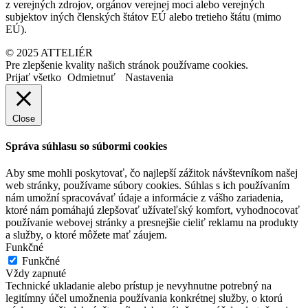
z verejných zdrojov, orgánov verejnej moci alebo verejných
subjektov iných členských štátov EÚ alebo tretieho štátu (mimo
EÚ).
© 2025 ATTELIÉR
Pre zlepšenie kvality našich stránok používame cookies.
Prijať všetko
Odmietnuť
Nastavenia
Close
Správa súhlasu so súbormi cookies
Aby sme mohli poskytovať, čo najlepší zážitok návštevníkom našej
web stránky, používame súbory cookies. Súhlas s ich používaním
nám umožní spracovávať údaje a informácie z vášho zariadenia,
ktoré nám pomáhajú zlepšovať užívateľský komfort, vyhodnocovať
používanie webovej stránky a presnejšie cieliť reklamu na produkty
a služby, o ktoré môžete mať záujem.
Funkčné
Funkčné
Vždy zapnuté
Technické ukladanie alebo prístup je nevyhnutne potrebný na
legitímny účel umožnenia používania konkrétnej služby, o ktorú