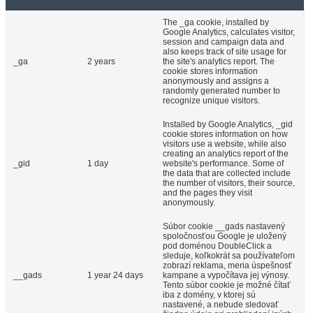
The _ga cookie, installed by
Google Analytics, calculates visitor,
session and campaign data and
also keeps track of site usage for
_ga
2 years
the site's analytics report. The
cookie stores information
anonymously and assigns a
randomly generated number to
recognize unique visitors.
Installed by Google Analytics, _gid
cookie stores information on how
visitors use a website, while also
creating an analytics report of the
_gid
1 day
website's performance. Some of
the data that are collected include
the number of visitors, their source,
and the pages they visit
anonymously.
Súbor cookie __gads nastavený
spoločnosťou Google je uložený
pod doménou DoubleClick a
sleduje, koľkokrát sa používateľom
zobrazí reklama, meria úspešnosť
__gads
1 year 24 days
kampane a vypočítava jej výnosy.
Tento súbor cookie je možné čítať
iba z domény, v ktorej sú
nastavené, a nebude sledovať