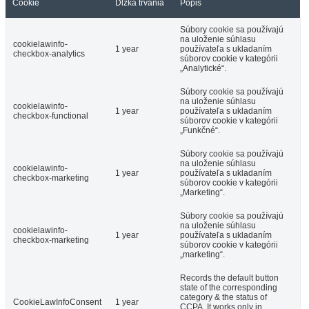
Cookie
Dĺžka trvania
Popis
Súbory cookie sa používajú
na uloženie súhlasu
cookielawinfo-
1 year
používateľa s ukladaním
checkbox-analytics
súborov cookie v kategórii
„Analytické“.
Súbory cookie sa používajú
na uloženie súhlasu
cookielawinfo-
1 year
používateľa s ukladaním
checkbox-functional
súborov cookie v kategórii
„Funkčné“.
Súbory cookie sa používajú
na uloženie súhlasu
cookielawinfo-
1 year
používateľa s ukladaním
checkbox-marketing
súborov cookie v kategórii
„Marketing“.
Súbory cookie sa používajú
na uloženie súhlasu
cookielawinfo-
1 year
používateľa s ukladaním
checkbox-marketing
súborov cookie v kategórii
„marketing“.
Records the default button
state of the corresponding
category & the status of
CookieLawInfoConsent
1 year
CCPA. It works only in