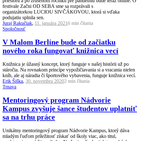
priestoru a po zrušenom ročníku pre pandémiu bude teraz online. O
festivale Začni OD SEBA sme sa rozprávali s
organizátorkou LUCIOU SIVČÁKOVOU, ktorá si vďaka
podujatiu splnila sen.
Juraj Rakučiak
,
11. januára 2021
6 min
čítania
Spoločnosť
V Malom Berlíne bude od začiatku
nového roka fungovať knižnica vecí
Knižnica je úžasný koncept, ktorý funguje v našej histórii už po
stáročia. Na rovnakom princípe vypožičiavania si a vracania nielen
kníh, ale aj náradia či športového vybavenia, funguje knižnica vecí.
Erik Šiška
,
30. novembra 2020
2 min
čítania
Trnava
Mentoringový program Nádvorie
Kampus zvyšuje šance študentov uplatniť
sa na trhu práce
Unikátny mentoringový program Nádvorie Kampus, ktorý dáva
mladým ľuďom príležitosť získať od školy viac, ako titul,