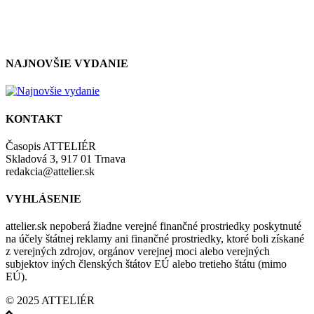
so zásadami a podmienkami ochrany osobných údajov.
NAJNOVŠIE VYDANIE
KONTAKT
Časopis ATTELIÉR
Skladová 3, 917 01 Trnava
redakcia@attelier.sk
VYHLÁSENIE
attelier.sk nepoberá žiadne verejné finančné prostriedky poskytnuté
na účely štátnej reklamy ani finančné prostriedky, ktoré boli získané
z verejných zdrojov, orgánov verejnej moci alebo verejných
subjektov iných členských štátov EÚ alebo tretieho štátu (mimo
EÚ).
© 2025 ATTELIÉR