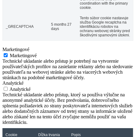
coordination with the primary
cookie.
Tento súbor cookie nastavuje
služba Google recaptcha na
5 months 27
_GRECAPTCHA
identifikáciu robotov na
days
ochranu webovej stránky pred
škodlivými spamovými útokmi.
Marketingové
Marketingové
Technické ukladanie alebo prístup je potrebný na vytvorenie
používateľských profilov na zasielanie reklamy alebo na sledovanie
používateľa na webovej stránke alebo na viacerých webových
stránkach na podobné marketingové účely.
Analytické
Analytické
Technické ukladanie alebo prístup, ktorý sa používa výlučne na
anonymné analytické účely. Bez predvolania, dobrovoľného
splnenia požiadaviek zo strany poskytovateľa internetových služieb
alebo dodatočných záznamov od tretej strany sa informácie uložené
alebo získané len na tento účel zvyčajne nemôžu použiť na vašu
identifikáciu.
Cookie
Dĺžka trvania
Popis