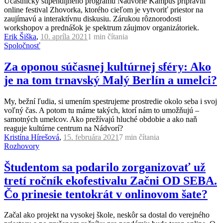
Účastníčky štipendijného programu Nádvorie Kampus pripravili
online festival Zhovorka, ktorého cieľom je vytvoriť priestor na
zaujímavú a interaktívnu diskusiu. Zárukou rôznorodosti
workshopov a prednášok je spektrum záujmov organizátoriek.
Erik Šiška
,
10. apríla 2021
1 min
čítania
Spoločnosť
Za oponou súčasnej kultúrnej sféry: Ako
je na tom trnavský Malý Berlín a umelci?
My, bežní ľudia, si umením spestrujeme prostredie okolo seba i svoj
voľný čas. A potom tu máme takých, ktorí nám to umožňujú –
samotných umelcov. Ako prežívajú hluché obdobie a ako naň
reaguje kultúrne centrum na Nádvorí?
Kristína Hírešová
,
15. februára 2021
7 min
čítania
Rozhovory
Študentom sa podarilo zorganizovať už
tretí ročník ekofestivalu Začni OD SEBA.
Čo prinesie tentokrát v onlinovom šate?
Začal ako projekt na vysokej škole, neskôr sa dostal do verejného