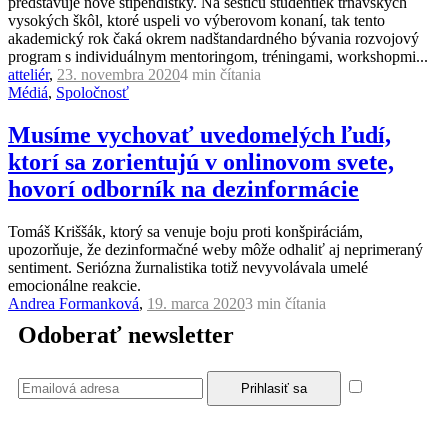
predstavuje nové štipendistky. Na šesticu študentiek trnavských
vysokých škôl, ktoré uspeli vo výberovom konaní, tak tento
akademický rok čaká okrem nadštandardného bývania rozvojový
program s individuálnym mentoringom, tréningami, workshopmi...
atteliér
,
23. novembra 2020
4 min
čítania
Médiá
,
Spoločnosť
Musíme vychovať uvedomelých ľudí,
ktorí sa zorientujú v onlinovom svete,
hovorí odborník na dezinformácie
Tomáš Kriššák, ktorý sa venuje boju proti konšpiráciám,
upozorňuje, že dezinformačné weby môže odhaliť aj neprimeraný
sentiment. Seriózna žurnalistika totiž nevyvolávala umelé
emocionálne reakcie.
Andrea Formanková
,
19. marca 2020
3 min
čítania
Odoberať newsletter
Súhlasím