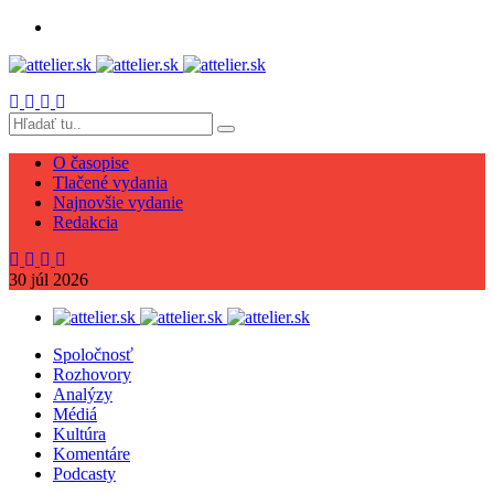
O časopise
Tlačené vydania
Najnovšie vydanie
Redakcia
30
júl
2026
Spoločnosť
Rozhovory
Analýzy
Médiá
Kultúra
Komentáre
Podcasty