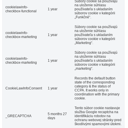
Súbory cookie sa používajú
na uloženie súhlasu
cookielawinfo-
1 year
používateľa s ukladaním
checkbox-functional
súborov cookie v kategórii
„Funkčné“.
Súbory cookie sa používajú
na uloženie súhlasu
cookielawinfo-
1 year
používateľa s ukladaním
checkbox-marketing
súborov cookie v kategórii
„Marketing“.
Súbory cookie sa používajú
na uloženie súhlasu
cookielawinfo-
1 year
používateľa s ukladaním
checkbox-marketing
súborov cookie v kategórii
„marketing“.
Records the default button
state of the corresponding
category & the status of
CookieLawInfoConsent
1 year
CCPA. It works only in
coordination with the primary
cookie.
Tento súbor cookie nastavuje
služba Google recaptcha na
5 months 27
_GRECAPTCHA
identifikáciu robotov na
days
ochranu webovej stránky pred
škodlivými spamovými útokmi.