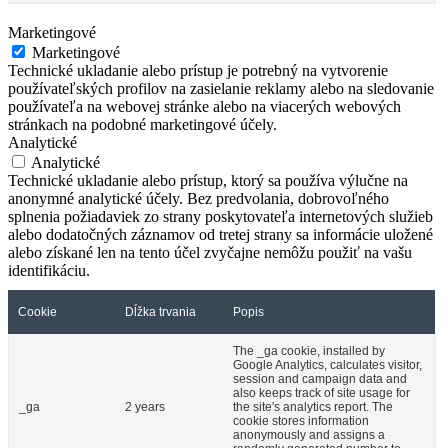
Marketingové
Marketingové
Technické ukladanie alebo prístup je potrebný na vytvorenie
používateľských profilov na zasielanie reklamy alebo na sledovanie
používateľa na webovej stránke alebo na viacerých webových
stránkach na podobné marketingové účely.
Analytické
Analytické
Technické ukladanie alebo prístup, ktorý sa používa výlučne na
anonymné analytické účely. Bez predvolania, dobrovoľného
splnenia požiadaviek zo strany poskytovateľa internetových služieb
alebo dodatočných záznamov od tretej strany sa informácie uložené
alebo získané len na tento účel zvyčajne nemôžu použiť na vašu
identifikáciu.
Cookie
Dĺžka trvania
Popis
The _ga cookie, installed by
Google Analytics, calculates visitor,
session and campaign data and
also keeps track of site usage for
_ga
2 years
the site's analytics report. The
cookie stores information
anonymously and assigns a