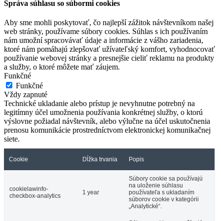
Správa súhlasu so súbormi cookies
Aby sme mohli poskytovať, čo najlepší zážitok návštevníkom našej
web stránky, používame súbory cookies. Súhlas s ich používaním
nám umožní spracovávať údaje a informácie z vášho zariadenia,
ktoré nám pomáhajú zlepšovať užívateľský komfort, vyhodnocovať
používanie webovej stránky a presnejšie cieliť reklamu na produkty
a služby, o ktoré môžete mať záujem.
Funkčné
Funkčné
Vždy zapnuté
Technické ukladanie alebo prístup je nevyhnutne potrebný na
legitímny účel umožnenia používania konkrétnej služby, o ktorú
výslovne požiadal návštevník, alebo výlučne na účel uskutočnenia
prenosu komunikácie prostredníctvom elektronickej komunikačnej
siete.
Cookie
Dĺžka trvania
Popis
Súbory cookie sa používajú
na uloženie súhlasu
cookielawinfo-
1 year
používateľa s ukladaním
checkbox-analytics
súborov cookie v kategórii
„Analytické“.