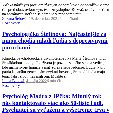
Vďaka náučným profilom rôznych odborníkov a odborníčok vieme
čas pred obrazovkou využívať zmysluplne. Rozvážne trávenie času
na sociálnych sieťach sa nám vie v mnohom vrátiť.
Zuzana Šebová
,
19. decembra 2022
4 min
čítania
Rozhovory
Psychologička Štetinová: Najčastejšie za
mnou chodia mladí ľudia s depresívnymi
poruchami
Klinická psychologička a psychoterapeutka Mária Štetinová tvrdí,
že základom spokojného života je poznať samého seba a vedieť,
kde máme svoje hranice a mať zdravé sebavedomie. Ľudia, ktorí
patria k starším generáciám zvyknú hovoriť, že mladí ľudia majú
teraz ľahší život, než mali oni. Myslíte si,...
Lucia Baťová
,
4. mája 2022
6 min
čítania
Rozhovory
Psychológ Madro z IPčka: Minulý rok
nás kontaktovalo viac ako 50-tisíc ľudí.
Psychiatri sú vyťažení a vyšetrenie trvá v