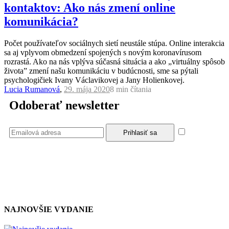
kontaktov: Ako nás zmení online
komunikácia?
Počet používateľov sociálnych sietí neustále stúpa. Online interakcia
sa aj vplyvom obmedzení spojených s novým koronavírusom
rozrastá. Ako na nás vplýva súčasná situácia a ako „virtuálny spôsob
života” zmení našu komunikáciu v budúcnosti, sme sa pýtali
psychologičiek Ivany Václavikovej a Jany Holienkovej.
Lucia Rumanová
,
29. mája 2020
8 min
čítania
Odoberať newsletter
Súhlasím
so zásadami a podmienkami ochrany osobných údajov.
NAJNOVŠIE VYDANIE