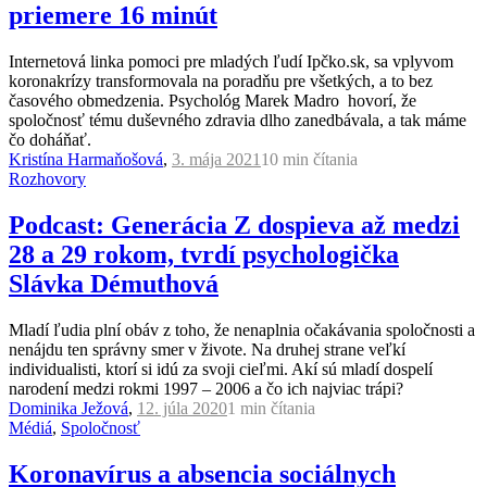
priemere 16 minút
Internetová linka pomoci pre mladých ľudí Ipčko.sk, sa vplyvom
koronakrízy transformovala na poradňu pre všetkých, a to bez
časového obmedzenia. Psychológ Marek Madro hovorí, že
spoločnosť tému duševného zdravia dlho zanedbávala, a tak máme
čo doháňať.
Kristína Harmaňošová
,
3. mája 2021
10 min
čítania
Rozhovory
Podcast: Generácia Z dospieva až medzi
28 a 29 rokom, tvrdí psychologička
Slávka Démuthová
Mladí ľudia plní obáv z toho, že nenaplnia očakávania spoločnosti a
nenájdu ten správny smer v živote. Na druhej strane veľkí
individualisti, ktorí si idú za svoji cieľmi. Akí sú mladí dospelí
narodení medzi rokmi 1997 – 2006 a čo ich najviac trápi?
Dominika Ježová
,
12. júla 2020
1 min
čítania
Médiá
,
Spoločnosť
Koronavírus a absencia sociálnych