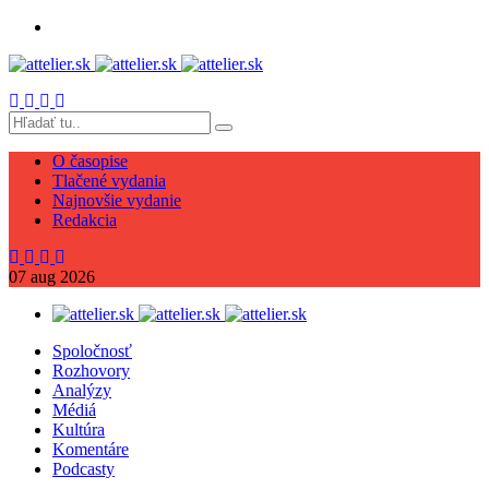
O časopise
Tlačené vydania
Najnovšie vydanie
Redakcia
07
aug
2026
Spoločnosť
Rozhovory
Analýzy
Médiá
Kultúra
Komentáre
Podcasty