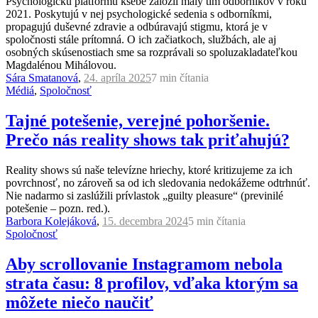
Psychologickú platformu ksebe založil malý tím odborníkov v roku
2021. Poskytujú v nej psychologické sedenia s odborníkmi,
propagujú duševné zdravie a odbúravajú stigmu, ktorá je v
spoločnosti stále prítomná. O ich začiatkoch, službách, ale aj
osobných skúsenostiach sme sa rozprávali so spoluzakladateľkou
Magdalénou Mihálovou.
Sára Smatanová
,
24. apríla 2025
7 min
čítania
Médiá
,
Spoločnosť
Tajné potešenie, verejné pohoršenie.
Prečo nás reality shows tak priťahujú?
Reality shows sú naše televízne hriechy, ktoré kritizujeme za ich
povrchnosť, no zároveň sa od ich sledovania nedokážeme odtrhnúť.
Nie nadarmo si zaslúžili prívlastok „guilty pleasure“ (previnilé
potešenie – pozn. red.).
Barbora Kolejáková
,
15. decembra 2024
5 min
čítania
Spoločnosť
Aby scrollovanie Instagramom nebola
strata času: 8 profilov, vďaka ktorým sa
môžete niečo naučiť