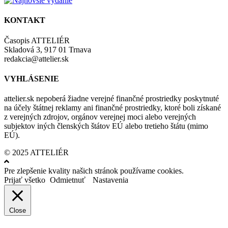
KONTAKT
Časopis ATTELIÉR
Skladová 3, 917 01 Trnava
redakcia@attelier.sk
VYHLÁSENIE
attelier.sk nepoberá žiadne verejné finančné prostriedky poskytnuté
na účely štátnej reklamy ani finančné prostriedky, ktoré boli získané
z verejných zdrojov, orgánov verejnej moci alebo verejných
subjektov iných členských štátov EÚ alebo tretieho štátu (mimo
EÚ).
© 2025 ATTELIÉR
Pre zlepšenie kvality našich stránok používame cookies.
Prijať všetko
Odmietnuť
Nastavenia
Close