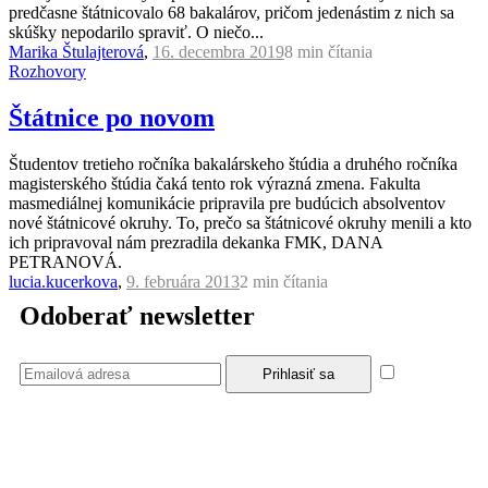
predčasne štátnicovalo 68 bakalárov, pričom jedenástim z nich sa
skúšky nepodarilo spraviť. O niečo...
Marika Štulajterová
,
16. decembra 2019
8 min
čítania
Rozhovory
Štátnice po novom
Študentov tretieho ročníka bakalárskeho štúdia a druhého ročníka
magisterského štúdia čaká tento rok výrazná zmena. Fakulta
masmediálnej komunikácie pripravila pre budúcich absolventov
nové štátnicové okruhy. To, prečo sa štátnicové okruhy menili a kto
ich pripravoval nám prezradila dekanka FMK, DANA
PETRANOVÁ.
lucia.kucerkova
,
9. februára 2013
2 min
čítania
Odoberať newsletter
Súhlasím
so zásadami a podmienkami ochrany osobných údajov.