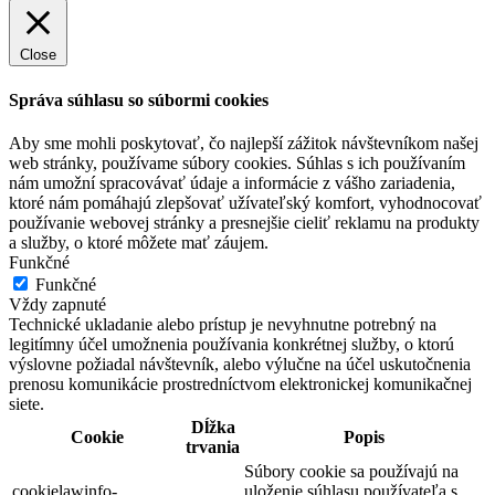
Close
Správa súhlasu so súbormi cookies
Aby sme mohli poskytovať, čo najlepší zážitok návštevníkom našej
web stránky, používame súbory cookies. Súhlas s ich používaním
nám umožní spracovávať údaje a informácie z vášho zariadenia,
ktoré nám pomáhajú zlepšovať užívateľský komfort, vyhodnocovať
používanie webovej stránky a presnejšie cieliť reklamu na produkty
a služby, o ktoré môžete mať záujem.
Funkčné
Funkčné
Vždy zapnuté
Technické ukladanie alebo prístup je nevyhnutne potrebný na
legitímny účel umožnenia používania konkrétnej služby, o ktorú
výslovne požiadal návštevník, alebo výlučne na účel uskutočnenia
prenosu komunikácie prostredníctvom elektronickej komunikačnej
siete.
Dĺžka
Cookie
Popis
trvania
Súbory cookie sa používajú na
cookielawinfo-
uloženie súhlasu používateľa s