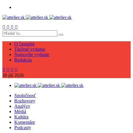
O časopise
Tlačené vydania
Najnovšie vydanie
Redakcia
30
júl
2026
Spoločnosť
Rozhovory
Analýzy
Médiá
Kultúra
Komentáre
Podcasty