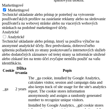
spamovými útokmi.
Marketingové
Marketingové
Technické ukladanie alebo prístup je potrebný na vytvorenie
používateľských profilov na zasielanie reklamy alebo na sledovanie
používateľa na webovej stránke alebo na viacerých webových
stránkach na podobné marketingové účely.
Analytické
Analytické
Technické ukladanie alebo prístup, ktorý sa používa výlučne na
anonymné analytické účely. Bez predvolania, dobrovoľného
splnenia požiadaviek zo strany poskytovateľa internetových služieb
alebo dodatočných záznamov od tretej strany sa informácie uložené
alebo získané len na tento účel zvyčajne nemôžu použiť na vašu
identifikáciu.
Dĺžka
Cookie
Popis
trvania
The _ga cookie, installed by Google Analytics,
calculates visitor, session and campaign data and
also keeps track of site usage for the site's analytics
_ga
2 years
report. The cookie stores information
anonymously and assigns a randomly generated
number to recognize unique visitors.
Installed by Google Analytics, _gid cookie stores