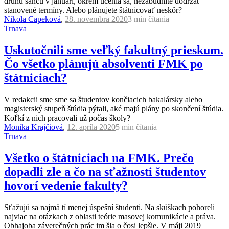
druhú šancu v januári, okrem učenia sa, nezabudnite dodržať
stanovené termíny. Alebo plánujete štátnicovať neskôr?
Nikola Capeková
,
28. novembra 2020
3 min
čítania
Trnava
Uskutočnili sme veľký fakultný prieskum.
Čo všetko plánujú absolventi FMK po
štátniciach?
V redakcii sme sme sa študentov končiacich bakalársky alebo
magisterský stupeň štúdia pýtali, aké majú plány po skončení štúdia.
Koľkí z nich pracovali už počas školy?
Monika Krajčiová
,
12. apríla 2020
5 min
čítania
Trnava
Všetko o štátniciach na FMK. Prečo
dopadli zle a čo na sťažnosti študentov
hovorí vedenie fakulty?
Sťažujú sa najmä tí menej úspešní študenti. Na skúškach pohoreli
najviac na otázkach z oblasti teórie masovej komunikácie a práva.
Obhajoba záverečných prác im šla o čosi lepšie. V máji 2019