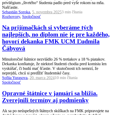
privilégium „štvrtého“ študenta padlo pred vyše rokom na mňa.
Našťastie.
Sebastián Soroka
,
5. novembra 2025
3 min
čítania
Rozhovory
,
Spoločnosť
Na prijímačkách si vyberáme tých
najlepších, no diplom nie je pre každého,
hovorí dekanka FMK UCM Ľudmila
Čábyová
Minuloročné štátnice nezvládlo 26 % tretiakov a 18 % piatakov.
Dekanka konštatuje, že niektorí študenti chodia pred komisiu len
vyskúšať, či budú mať šťastie. V skutočnosti ich nemrzí, že
neprejdú, chcú si predĺžiť študentské časy.
Sofiia Yurasova
,
20. marca 2024
10 min
čítania
Spoločnosť
Opravné štátnice v januári sa blížia.
Zverejnili termíny aj podmienky
Ak sa po neúspešných štátnych skúškach na FMK pripravujete na