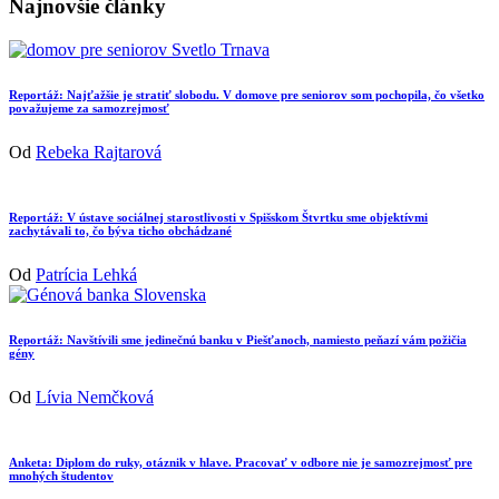
Najnovšie články
Reportáž: Najťažšie je stratiť slobodu. V domove pre seniorov som pochopila, čo všetko
považujeme za samozrejmosť
Od
Rebeka Rajtarová
Reportáž: V ústave sociálnej starostlivosti v Spišskom Štvrtku sme objektívmi
zachytávali to, čo býva ticho obchádzané
Od
Patrícia Lehká
Reportáž: Navštívili sme jedinečnú banku v Piešťanoch, namiesto peňazí vám požičia
gény
Od
Lívia Nemčková
Anketa: Diplom do ruky, otáznik v hlave. Pracovať v odbore nie je samozrejmosť pre
mnohých študentov