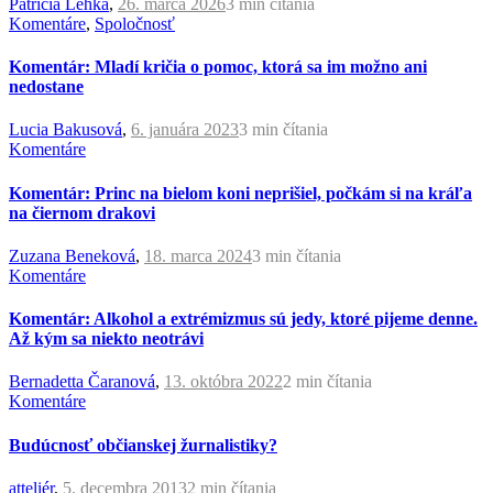
Patrícia Lehká
,
26. marca 2026
3 min
čítania
Komentáre
,
Spoločnosť
Komentár: Mladí kričia o pomoc, ktorá sa im možno ani
nedostane
Lucia Bakusová
,
6. januára 2023
3 min
čítania
Komentáre
Komentár: Princ na bielom koni neprišiel, počkám si na kráľa
na čiernom drakovi
Zuzana Beneková
,
18. marca 2024
3 min
čítania
Komentáre
Komentár: Alkohol a extrémizmus sú jedy, ktoré pijeme denne.
Až kým sa niekto neotrávi
Bernadetta Čaranová
,
13. októbra 2022
2 min
čítania
Komentáre
Budúcnosť občianskej žurnalistiky?
atteliér
,
5. decembra 2013
2 min
čítania