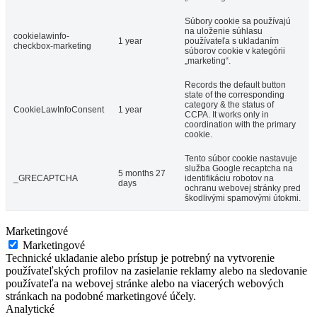
Súbory cookie sa používajú
na uloženie súhlasu
cookielawinfo-
1 year
používateľa s ukladaním
checkbox-marketing
súborov cookie v kategórii
„marketing“.
Records the default button
state of the corresponding
category & the status of
CookieLawInfoConsent
1 year
CCPA. It works only in
coordination with the primary
cookie.
Tento súbor cookie nastavuje
služba Google recaptcha na
5 months 27
_GRECAPTCHA
identifikáciu robotov na
days
ochranu webovej stránky pred
škodlivými spamovými útokmi.
Marketingové
Marketingové
Technické ukladanie alebo prístup je potrebný na vytvorenie
používateľských profilov na zasielanie reklamy alebo na sledovanie
používateľa na webovej stránke alebo na viacerých webových
stránkach na podobné marketingové účely.
Analytické