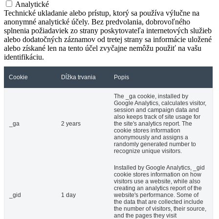
Analytické
Technické ukladanie alebo prístup, ktorý sa používa výlučne na
anonymné analytické účely. Bez predvolania, dobrovoľného
splnenia požiadaviek zo strany poskytovateľa internetových služieb
alebo dodatočných záznamov od tretej strany sa informácie uložené
alebo získané len na tento účel zvyčajne nemôžu použiť na vašu
identifikáciu.
Cookie
Dĺžka trvania
Popis
The _ga cookie, installed by
Google Analytics, calculates visitor,
session and campaign data and
also keeps track of site usage for
_ga
2 years
the site's analytics report. The
cookie stores information
anonymously and assigns a
randomly generated number to
recognize unique visitors.
Installed by Google Analytics, _gid
cookie stores information on how
visitors use a website, while also
creating an analytics report of the
_gid
1 day
website's performance. Some of
the data that are collected include
the number of visitors, their source,
and the pages they visit