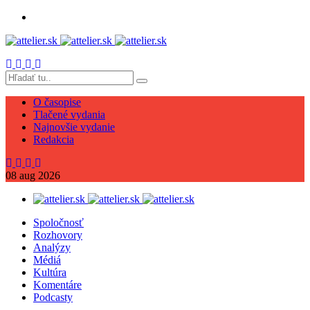
O časopise
Tlačené vydania
Najnovšie vydanie
Redakcia
08
aug
2026
Spoločnosť
Rozhovory
Analýzy
Médiá
Kultúra
Komentáre
Podcasty