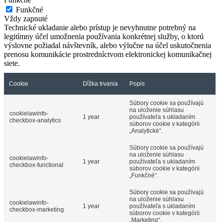
Funkčné
Vždy zapnuté
Technické ukladanie alebo prístup je nevyhnutne potrebný na
legitímny účel umožnenia používania konkrétnej služby, o ktorú
výslovne požiadal návštevník, alebo výlučne na účel uskutočnenia
prenosu komunikácie prostredníctvom elektronickej komunikačnej
siete.
Cookie
Dĺžka trvania
Popis
Súbory cookie sa používajú
na uloženie súhlasu
cookielawinfo-
1 year
používateľa s ukladaním
checkbox-analytics
súborov cookie v kategórii
„Analytické“.
Súbory cookie sa používajú
na uloženie súhlasu
cookielawinfo-
1 year
používateľa s ukladaním
checkbox-functional
súborov cookie v kategórii
„Funkčné“.
Súbory cookie sa používajú
na uloženie súhlasu
cookielawinfo-
1 year
používateľa s ukladaním
checkbox-marketing
súborov cookie v kategórii
„Marketing“.