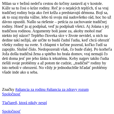
Milan sa v bežnú nedeľu cestou do krčmy zastavil aj v kostole.
Káže sa tu čosi o kríze rodiny. Reč je o nejakých teplých, tí sa vraj
tradičnej rodiny boja ako čert kríža a predstavujú démona. Bojí sa,
ak to ozaj myslia vážne, lebo tú svoju má nadovšetko rád, hoc ho už
dávno opustili. Našlo sa riešenie – petícia za zachovanie tradičnej
rodiny. Hneď ju aj podpísal, veď ju podpísali všetci. Aj Jolana s jej
tradičnou rodinou. Argumenty boli jasne za, akoby mohol mať
niekto iný názor? Teplého človeka síce v živote nevidel, u nich na
dedine takí nežijú, ale určite to budú čudní ľudia, keď chcú ohroziť
všetky rodiny na svete. S chlapmi v krčme pozeral, koľko ľudí sa
zapojilo. Slušné číslo. Nedopozerali však, čo bude ďalej. Po korheľa
Joža došla tradičná žena a spitého ho brala domov, vraj nemajú čo
deti doma jesť pre jeho lásku k tekutému. Keby najprv takíto ľudia
riešili svoje problémy a až potom tie cudzie, „tradičné“ rodiny by
isto neboli v ohrození. No vždy je jednoduchšie hľadať problémy
všade inde ako u seba.
Značky
#aliancia za rodinu
#aliancia za zdravy rozum
Spoločnosť
Tlačiareň, ktorá nikdy nespí
Spoločnosť