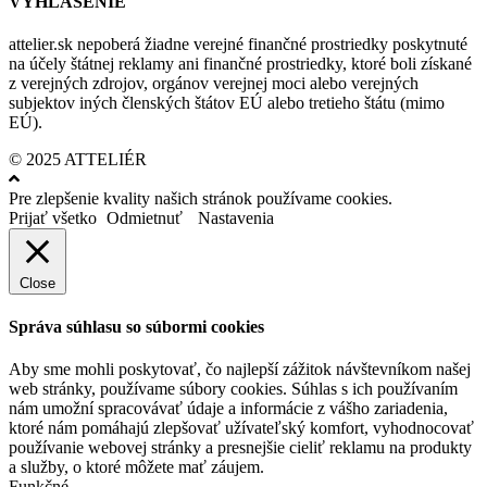
VYHLÁSENIE
attelier.sk nepoberá žiadne verejné finančné prostriedky poskytnuté
na účely štátnej reklamy ani finančné prostriedky, ktoré boli získané
z verejných zdrojov, orgánov verejnej moci alebo verejných
subjektov iných členských štátov EÚ alebo tretieho štátu (mimo
EÚ).
© 2025 ATTELIÉR
Pre zlepšenie kvality našich stránok používame cookies.
Prijať všetko
Odmietnuť
Nastavenia
Close
Správa súhlasu so súbormi cookies
Aby sme mohli poskytovať, čo najlepší zážitok návštevníkom našej
web stránky, používame súbory cookies. Súhlas s ich používaním
nám umožní spracovávať údaje a informácie z vášho zariadenia,
ktoré nám pomáhajú zlepšovať užívateľský komfort, vyhodnocovať
používanie webovej stránky a presnejšie cieliť reklamu na produkty
a služby, o ktoré môžete mať záujem.
Funkčné