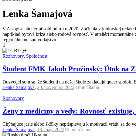
Lenka Šamajová
V časopise atteliér pôsobí od roku 2020. Začínala v juniorskej redakci
napríklad bytová kríza alebo rodová rovnosť. V atteliéri momentálne
regionálnemu spravodajstvu.
Rozhovory
,
Spoločnosť
Študent FMK Jakub Pružinský: Útok na Zá
Dozvedel som sa, že študenti na našej škole zakladajú queer spolok
Lenka Šamajová
,
20. novembra 2022
8 min
čítania
Rozhovory
Ženy z medicíny a vedy: Rovnosť existuje, 
Chýbajúce jasle alebo škôlky neprispievajú k motivácií vrátiť sa do 
Lenka Šamajová
,
18. mája 2022
10 min
čítania