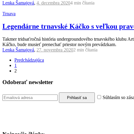
Lenka Šamajová
,
4. decembra 2020
4 min
čítania
Trnava
Legendárne trnavské Káčko s veľkou prav
Takmer tridsaťročná história undergroundového trnavského klubu Art
Káčko, bude musieť prenechať priestor novým prevádzkam.
Lenka Šamajová
,
27. novembra 2020
2 min
čítania
Predchádzajúca
1
2
Odoberať newsletter
Súhlasím so zás