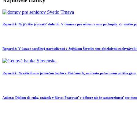
Najnovšie články
Reportáž: Najťažšie je stratiť slobodu. V domove pre seniorov som pochopila, čo všetko
Reportáž: V ústave sociálnej starostlivosti v Spišskom Štvrtku sme objektívmi zachytávali
Reportáž: Navštívili sme jedinečnú banku v Piešťanoch, namiesto peňazí vám požičia gény
Anketa: Diplom do ruky, otáznik v hlave. Pracovať v odbore nie je samozrejmosť pre mn