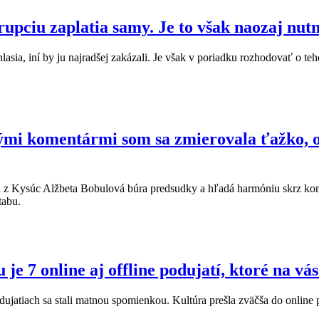
rupciu zaplatia samy. Je to však naozaj nut
hlasia, iní by ju najradšej zakázali. Je však v poriadku rozhodovať o te
nými komentármi som sa zmierovala ťažko, 
a z Kysúc Alžbeta Bobulová búra predsudky a hľadá harmóniu skrz kon
tabu.
je 7 online aj offline podujatí, ktoré na v
dujatiach sa stali matnou spomienkou. Kultúra prešla zväčša do online 