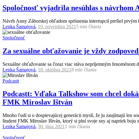
Spoločnosť vyjadrila nesúhlas s návrhom A
Návrh Anny Záborskej ohľadom sprísnenia interrupcií prešiel prvým ko
Lenka Šamajová
,
10. novembra 2021
5 min
čítania
Spoločnosť
Za sexuálne obťažovanie je vždy zodpovedn
Sexuálne obťažovanie sa čoraz viac stáva nepríjemným fenoménom dne
Lenka Šamajová
,
18. októbra 2021
8 min
čítania
Podcastt
Podcastt: Vďaka Talkshow som chcel dokáza
FMK Miroslav Ištván
Mnoho ľudí si o dospievajúcej generácii myslí, že ju zaujímajú len s
študent FMK Miroslav Ištván, ktorý si plní svoje sny aj napriek boju 
Lenka Šamajová
,
30. júna 2021
1 min
čítania
Spoločnosť