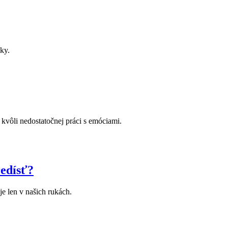
ky.
 kvôli nedostatočnej práci s emóciami.
redísť?
e len v našich rukách.