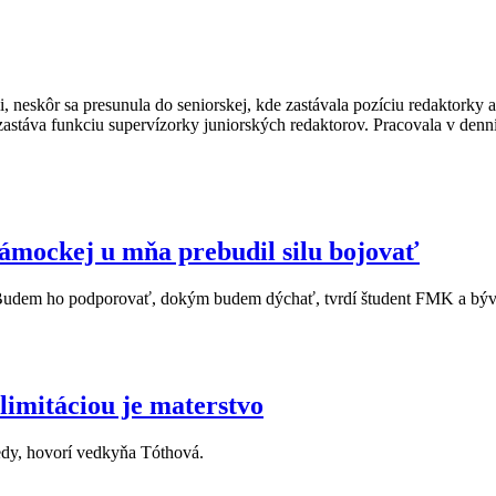
i, neskôr sa presunula do seniorskej, kde zastávala pozíciu redaktorky a
 zastáva funkciu supervízorky juniorských redaktorov. Pracovala v den
mockej u mňa prebudil silu bojovať
. Budem ho podporovať, dokým budem dýchať, tvrdí študent FMK a býva
limitáciou je materstvo
vedy, hovorí vedkyňa Tóthová.