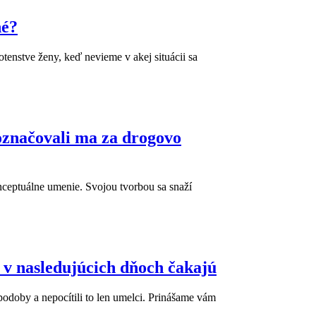
né?
hotenstve ženy, keď nevieme v akej situácii sa
označovali ma za drogovo
ceptuálne umenie. Svojou tvorbou sa snaží
ás v nasledujúcich dňoch čakajú
podoby a nepocítili to len umelci. Prinášame vám