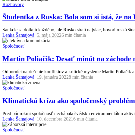
Rozhovory
Študentka z Ruska: Bola som si istá, že na
Sankcie sa dotknú každého, ale Rusko stratí najviac, hovorí ruská št
Lenka Šamajová
,
5. mája 2022
6 min
čítania
Spoločnosť
Martin Poliačik: Desať minút na záchode n
Odborníci na riešenie konfliktov a kritické myslenie Martin Poliačik 
Lenka Šamajová
,
19. januára 2022
8 min
čítania
Spoločnosť
Klimatická kríza ako spoločenský problém.
Pred pár rokmi spoločnosť nechápala švédsku environmentálnu aktivist
Lenka Šamajová
,
10. decembra 2021
6 min
čítania
Spoločnosť