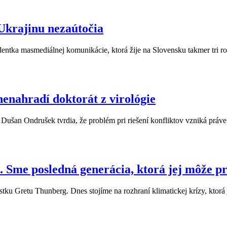
 Ukrajinu nezaútočia
udentka masmediálnej komunikácie, ktorá žije na Slovensku takmer tri ro
enahradí doktorát z virológie
a Dušan Ondrušek tvrdia, že problém pri riešení konfliktov vzniká práve
 Sme posledná generácia, ktorá jej môže p
ku Gretu Thunberg. Dnes stojíme na rozhraní klimatickej krízy, ktorá j