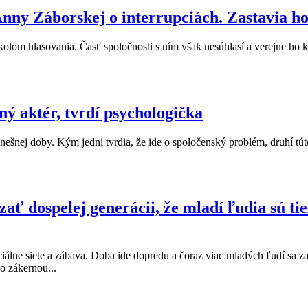
nny Záborskej o interrupciách. Zastavia ho
lom hlasovania. Časť spoločnosti s ním však nesúhlasí a verejne ho kr
ý aktér, tvrdí psychologička
šnej doby. Kým jedni tvrdia, že ide o spoločenský problém, druhí tút
ť dospelej generácii, že mladí ľudia sú tie
ociálne siete a zábava. Doba ide dopredu a čoraz viac mladých ľudí sa
so zákernou...