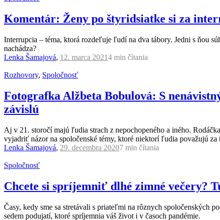
Komentár: Ženy po štyridsiatke si za inter
Interrupcia – téma, ktorá rozdeľuje ľudí na dva tábory. Jedni s ňou sú
nachádza?
Lenka Šamajová
,
12. marca 2021
4 min
čítania
Rozhovory
,
Spoločnosť
Fotografka Alžbeta Bobulová: S nenávist
závislú
Aj v 21. storočí majú ľudia strach z nepochopeného a iného. Rodáčk
vyjadriť názor na spoločenské témy, ktoré niektorí ľudia považujú za 
Lenka Šamajová
,
29. decembra 2020
7 min
čítania
Spoločnosť
Chcete si spríjemniť dlhé zimné večery? Tu 
Časy, kedy sme sa stretávali s priateľmi na rôznych spoločenských po
sedem podujatí, ktoré spríjemnia váš život i v časoch pandémie.