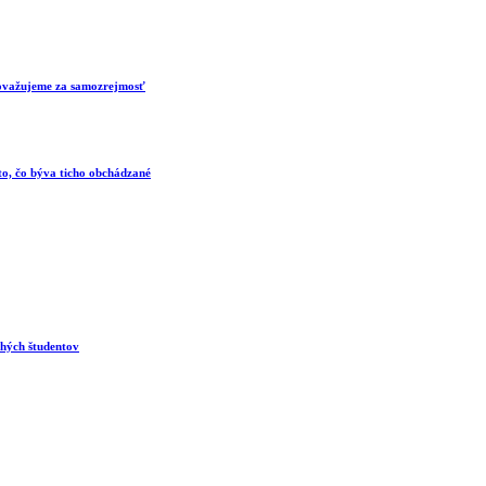
 považujeme za samozrejmosť
 to, čo býva ticho obchádzané
ohých študentov