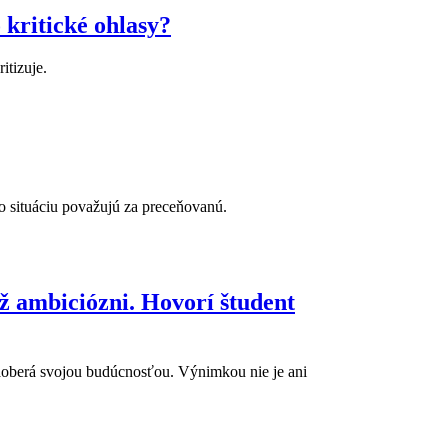
 kritické ohlasy?
itizuje.
o situáciu považujú za preceňovanú.
ž ambiciózni. Hovorí študent
 zaoberá svojou budúcnosťou. Výnimkou nie je ani