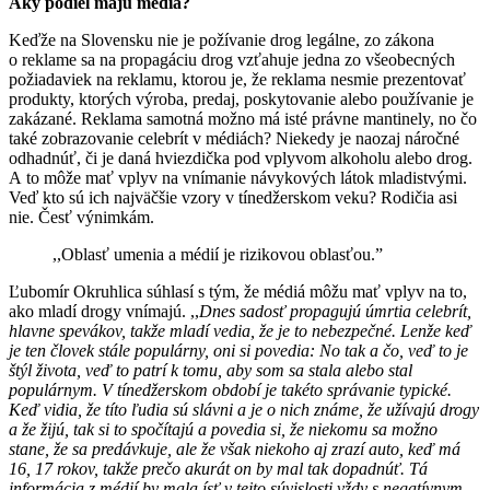
Aký podiel majú médiá?
Keďže na Slovensku nie je požívanie drog legálne, zo zákona
o reklame sa na propagáciu drog vzťahuje jedna zo všeobecných
požiadaviek na reklamu, ktorou je, že reklama nesmie prezentovať
produkty, ktorých výroba, predaj, poskytovanie alebo používanie je
zakázané. Reklama samotná možno má isté právne mantinely, no čo
také zobrazovanie celebrít v médiách? Niekedy je naozaj náročné
odhadnúť, či je daná hviezdička pod vplyvom alkoholu alebo drog.
A to môže mať vplyv na vnímanie návykových látok mladistvými.
Veď kto sú ich najväčšie vzory v tínedžerskom veku? Rodičia asi
nie. Česť výnimkám.
,,Oblasť umenia a médií je rizikovou oblasťou.”
Ľubomír Okruhlica súhlasí s tým, že médiá môžu mať vplyv na to,
ako mladí drogy vnímajú. ,,
Dnes sa
dosť propagujú úmrtia celebrít,
hlavne spevákov, takže mladí vedia, že je to nebezpečné. Lenže keď
je ten človek stále populárny, oni si povedia: No tak a čo, veď to je
štýl života, veď to patrí k tomu, aby som sa stala alebo stal
populárnym. V tínedžerskom období je takéto správanie typické.
Keď vidia, že títo ľudia sú slávni a je o nich známe, že užívajú drogy
a že žijú, tak si to spočítajú a povedia si, že niekomu sa možno
stane, že sa predávkuje, ale že však niekoho aj zrazí auto, keď má
16, 17 rokov, takže prečo akurát on by mal tak dopadnúť. Tá
informácia z médií by mala ísť v tejto súvislosti vždy s negatívnym