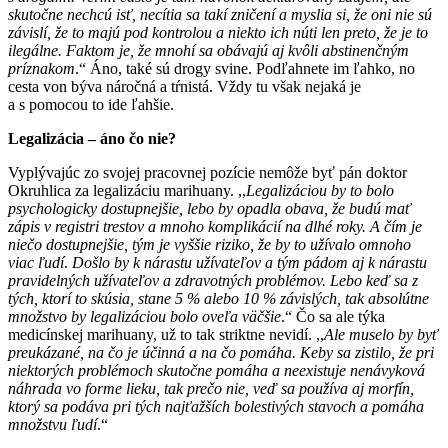
skutočne nechcú isť, necítia sa takí zničení a myslia si, že oni nie sú
závislí, že to majú pod kontrolou a niekto ich núti len preto, že je to
ilegálne. Faktom je, že mnohí sa obávajú aj kvôli abstinenčným
príznakom
.“ Áno, také sú drogy svine. Podľahnete im ľahko, no
cesta von býva náročná a tŕnistá. Vždy tu však nejaká je
a s pomocou to ide ľahšie.
Legalizácia – áno čo nie?
Vyplývajúc zo svojej pracovnej pozície nemôže byť pán doktor
Okruhlica za legalizáciu marihuany. ,,
Legalizáciou by to bolo
psychologicky dostupnejšie, lebo by opadla obava, že budú mať
zápis v registri trestov a mnoho komplikácií na dlhé roky. A čím je
niečo dostupnejšie, tým je vyššie riziko, že by to užívalo omnoho
viac ľudí
.
Došlo by k nárastu užívateľov a tým pádom aj k nárastu
pravidelných užívateľov a zdravotných problémov. Lebo keď sa z
tých, ktorí to skúsia, stane 5 % alebo 10 % závislých, tak absolútne
množstvo by legalizáciou bolo oveľa väčšie
.“ Čo sa ale týka
medicínskej marihuany, už to tak striktne nevidí. ,,
Ale muselo by byť
preukázané, na čo je účinná a na čo pomáha. Keby sa zistilo, že pri
niektorých problémoch skutočne pomáha a neexistuje nenávyková
náhrada vo forme lieku, tak prečo nie, veď sa používa aj morfín,
ktorý sa podáva pri tých najťažších bolestivých stavoch a pomáha
množstvu ľudí
.“