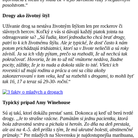
posolstvom
.“
Drogy ako životný štýl
Užívanie drog sa nestáva životným štýlom len pre rockerov či
slávnych hercov. Koľký z vás si dávajú každý piatok jointa na
odreagovanie sa? ,,
Sú ľudia, ktorí jednoducho chcú brať drogy,
patrí to k ich životnému štýlu. Ale je typické, že dosť často k nám
potom prichádzajú tridsiatnici, ktorí sa v živote neliečili a sú roky
závislí. Ja sa ich vždy pýtam, prečo sa rozhodli, že už nechcú tak
pokračovať. Hovoria, že im to už nič vnútorne nedáva, žiadne
pocity, zážitky, že je to nuda a dokola stále to isté. Všetci ich
rovesníci už majú rodinu a prácu a oni sa cítia akoby
zakonzervovaní v tom veku, keď sa rozbehli s drogami, to mohli byť
tak 16, 17 a teraz sú 29-30- roční
.“
Typický prípad Amy Winehouse
Sú aj takí, ktorí dokážu prestať sami. Dokonca aj keď už berú tvrdé
drogy. ,,
Je to strašne vzácne. Pamätám si jednu pacientku, ktorá
bola zdravotná sestra a pichala si heroín. Zo dňa na deň prestala,
ale asi na 4.-5. deň prišla s tým, že má ukrutné bolesti, abstinenčné
príznaky
.“ Pre mladých na Slovensku je najdostupnejšia marihuana,