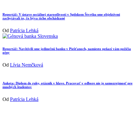
Reportáž: V ústave sociálnej starostlivosti v Spišskom Štvrtku sme objektívmi
zachytávali to, čo býva ticho obchádzané
Od
Patrícia Lehká
Reportáž: Navštívili sme jedinečnú banku v Piešťanoch, namiesto peňazí vám požičia
gény
Od
Lívia Nemčková
Anketa: Diplom do ruky, otáznik v hlave. Pracovať v odbore nie je samozrejmosť pre
mnohých študentov
Od
Patrícia Lehká