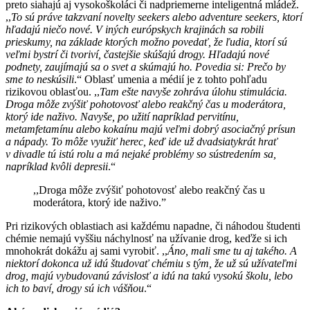
preto siahajú aj vysokoškoláci či nadpriemerne inteligentná mládež.
,,
To sú práve takzvaní novelty seekers alebo adventure seekers, ktorí
hľadajú niečo nové. V iných európskych krajinách sa robili
prieskumy, na základe ktorých možno povedať, že ľudia, ktorí sú
veľmi bystrí či tvoriví, častejšie skúšajú drogy. Hľadajú nové
podnety, zaujímajú sa o svet a skúmajú ho. Povedia si: Prečo by
sme to neskúsili
.“ Oblasť umenia a médií je z tohto pohľadu
rizikovou oblasťou. ,,
Tam ešte navyše zohráva úlohu stimulácia.
Droga môže zvýšiť pohotovosť alebo reakčný čas u moderátora,
ktorý ide naživo. Navyše, po užití napríklad pervitínu,
metamfetamínu alebo kokaínu majú veľmi dobrý asociačný prísun
a nápady. To môže využiť herec, keď ide už dvadsiatykrát hrať
v divadle tú istú rolu a má nejaké problémy so sústredením sa,
napríklad kvôli depresii
.“
,,Droga môže zvýšiť pohotovosť alebo reakčný čas u
moderátora, ktorý ide naživo.”
Pri rizikových oblastiach asi každému napadne, či náhodou študenti
chémie nemajú vyššiu náchylnosť na užívanie drog, keďže si ich
mnohokrát dokážu aj sami vyrobiť. ,,
Áno, mali sme tu aj takého. A
niektorí dokonca už idú študovať chémiu s tým, že už sú užívateľmi
drog, majú vybudovanú závislosť a idú na takú vysokú školu, lebo
ich to baví, drogy sú ich vášňou
.“