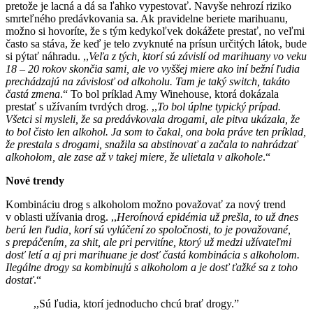
pretože je lacná a dá sa ľahko vypestovať. Navyše nehrozí riziko
smrteľného predávkovania sa. Ak pravidelne beriete marihuanu,
možno si hovoríte, že s tým kedykoľvek dokážete prestať, no veľmi
často sa stáva, že keď je telo zvyknuté na prísun určitých látok, bude
si pýtať náhradu. ,,
Veľa z tých, ktorí sú závislí od marihuany vo veku
18 – 20 rokov skončia sami, ale vo vyššej miere ako iní bežní ľudia
prechádzajú na závislosť od alkoholu. Tam je taký switch, takáto
častá zmena
.“ To bol príklad Amy Winehouse, ktorá dokázala
prestať s užívaním tvrdých drog. ,,
To bol úplne typický prípad.
Všetci si mysleli, že sa predávkovala drogami, ale pitva ukázala, že
to bol čisto len alkohol. Ja som to čakal, ona bola práve ten príklad,
že prestala s drogami, snažila sa abstinovať a začala to nahrádzať
alkoholom, ale zase až v takej miere, že ulietala v alkohole
.“
Nové trendy
Kombináciu drog s alkoholom možno považovať za nový trend
v oblasti užívania drog. ,,
Heroínová epidémia už prešla, to už dnes
berú len ľudia, korí sú vylúčení zo spoločnosti, to je považované,
s prepáčením, za shit, ale pri pervitíne, ktorý už medzi užívateľmi
dosť letí a aj pri marihuane je dosť častá kombinácia s alkoholom.
Ilegálne drogy sa kombinujú s alkoholom a je dosť ťažké sa z toho
dostať
.“
,,Sú ľudia, ktorí jednoducho chcú brať drogy.”