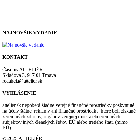
so zásadami a podmienkami ochrany osobných údajov.
NAJNOVŠIE VYDANIE
KONTAKT
Časopis ATTELIÉR
Skladová 3, 917 01 Trnava
redakcia@attelier.sk
VYHLÁSENIE
attelier.sk nepoberá žiadne verejné finančné prostriedky poskytnuté
na účely štátnej reklamy ani finančné prostriedky, ktoré boli získané
z verejných zdrojov, orgánov verejnej moci alebo verejných
subjektov iných členských štátov EÚ alebo tretieho štátu (mimo
EÚ).
© 2025 ATTELIÉR