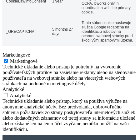
CookieLawInfoConsent
1 year
CCPA. It works only in
coordination with the primary
cookie.
Tento súbor cookie nastavuje
služba Google recaptcha na
5 months 27
_GRECAPTCHA
identifikáciu robotov na
days
ochranu webovej stránky pred
škodlivými spamovými útokmi.
Marketingové
Marketingové
Technické ukladanie alebo prístup je potrebný na vytvorenie
používateľských profilov na zasielanie reklamy alebo na sledovanie
používateľa na webovej stránke alebo na viacerých webových
stránkach na podobné marketingové účely.
Analytické
Analytické
Technické ukladanie alebo prístup, ktorý sa používa výlučne na
anonymné analytické účely. Bez predvolania, dobrovoľného
splnenia požiadaviek zo strany poskytovateľa internetových služieb
alebo dodatočných záznamov od tretej strany sa informácie uložené
alebo získané len na tento účel zvyčajne nemôžu použiť na vašu
identifikáciu.