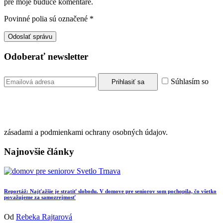
pre moje budúce komentáre.
Povinné polia sú označené
*
Odoberať newsletter
Súhlasím so
zásadami a podmienkami ochrany osobných údajov.
Najnovšie články
Reportáž: Najťažšie je stratiť slobodu. V domove pre seniorov som pochopila, čo všetko
považujeme za samozrejmosť
Od
Rebeka Rajtarová