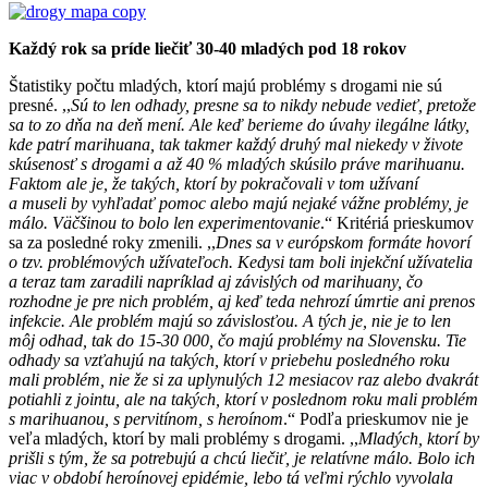
Každý rok sa príde liečiť 30-40 mladých pod 18 rokov
Štatistiky počtu mladých, ktorí majú problémy s drogami nie sú
presné. ,,
Sú to len odhady, presne sa to nikdy nebude vedieť, pretože
sa to zo dňa na deň mení. Ale keď berieme do úvahy ilegálne látky,
kde patrí marihuana, tak takmer každý druhý mal niekedy v živote
skúsenosť s drogami a až 40 % mladých skúsilo práve marihuanu.
Faktom ale je, že takých, ktorí by pokračovali v tom užívaní
a museli by vyhľadať pomoc alebo majú nejaké vážne problémy, je
málo. Väčšinou to bolo len experimentovanie
.“ Kritériá prieskumov
sa za posledné roky zmenili. ,,
Dnes sa v európskom formáte hovorí
o tzv. problémových užívateľoch. Kedysi tam boli injekční užívatelia
a teraz tam zaradili napríklad aj závislých od marihuany, čo
rozhodne je pre nich problém, aj keď teda nehrozí úmrtie ani prenos
infekcie. Ale problém majú so závislosťou. A tých je, nie je to len
môj odhad, tak do 15-30 000, čo majú problémy na Slovensku. Tie
odhady sa vzťahujú na takých, ktorí v priebehu posledného roku
mali problém, nie že si za uplynulých 12 mesiacov raz alebo dvakrát
potiahli z jointu, ale na takých, ktorí v poslednom roku mali problém
s marihuanou, s pervitínom, s heroínom
.“ Podľa prieskumov nie je
veľa mladých, ktorí by mali problémy s drogami. ,,
Mladých, ktorí by
prišli s tým, že sa potrebujú a chcú liečiť, je relatívne málo. Bolo ich
viac v období heroínovej epidémie, lebo tá veľmi rýchlo vyvolala