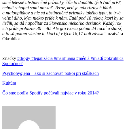
silné telesné abstinenčné príznaky, čiže to donútilo tých ľudí prísť,
neboli schopní sami prestať. Teraz, keď je mix rôznych látok
a maloopijátov a nie sú abstinenčné príznaky takého typu, to trvá
veľmi dlho, kým niekto príde k nám. Ľudí pod 18 rokov, ktorí by sa
liečili, sa dá napočítať za Slovensko niekoľko desiatok. Každý rok
ich príde približne 30 – 40. Ale gro tvoria potom 24 roční a starší,
a to sú potom vlastne tí, ktorí aj v tých 16,17 boli závislí,
“ uzatvára
Okruhlica.
Značky
#drogy
#legalizácia
#marihuana
#médiá
#mladí
#okruhlica
Spoločnosť
Psychohygiena – ako si zachovať pokoj pri skúškach
Kultúra
Čo sme podľa Spotify počúvali najviac v roku 2014?