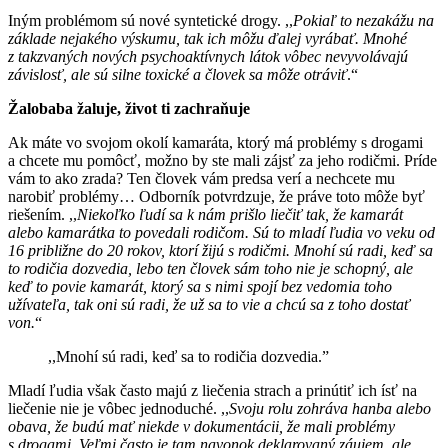
Iným problémom sú nové syntetické drogy. ,,
Pokiaľ to nezakážu na
základe nejakého výskumu, tak ich môžu ďalej vyrábať. Mnohé
z takzvaných nových psychoaktívnych látok vôbec nevyvolávajú
závislosť, ale sú silne toxické a človek sa môže otráviť
.“
Žalobaba žaluje, život ti zachraňuje
Ak máte vo svojom okolí kamaráta, ktorý má problémy s drogami
a chcete mu pomôcť, možno by ste mali zájsť za jeho rodičmi. Príde
vám to ako zrada? Ten človek vám predsa verí a nechcete mu
narobiť problémy… Odborník potvrdzuje, že práve toto môže byť
riešením. ,,
Niekoľko ľudí sa k nám prišlo liečiť tak, že kamarát
alebo kamarátka to povedali rodičom. Sú to mladí ľudia vo veku od
16 približne do 20 rokov, ktorí žijú s rodičmi. Mnohí sú radi, keď sa
to rodičia dozvedia, lebo ten človek sám toho nie je schopný, ale
keď to povie kamarát, ktorý sa s nimi spojí bez vedomia toho
užívateľa, tak oni sú radi, že už sa to vie a chcú sa z toho dostať
von.
“
,,Mnohí sú radi, keď sa to rodičia dozvedia.”
Mladí ľudia však často majú z liečenia strach a prinútiť ich ísť na
liečenie nie je vôbec jednoduché. ,,
Svoju rolu zohráva hanba alebo
obava, že budú mať niekde v dokumentácii, že mali problémy
s drogami. Veľmi často je tam navonok deklarovaný záujem, ale