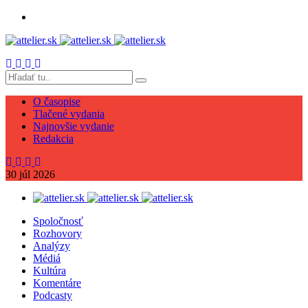
O časopise
Tlačené vydania
Najnovšie vydanie
Redakcia
30
júl
2026
Spoločnosť
Rozhovory
Analýzy
Médiá
Kultúra
Komentáre
Podcasty