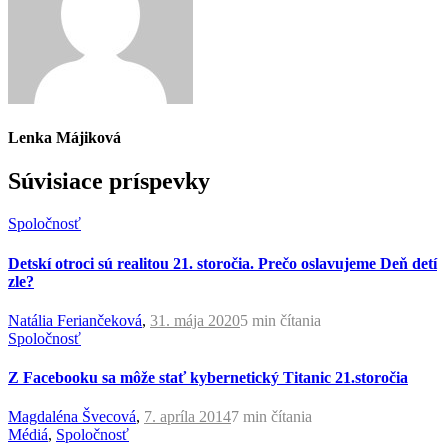
Lenka Májiková
Súvisiace príspevky
Spoločnosť
Detskí otroci sú realitou 21. storočia. Prečo oslavujeme Deň detí
zle?
Natália Feriančeková
,
31. mája 2020
5 min
čítania
Spoločnosť
Z Facebooku sa môže stať kybernetický Titanic 21.storočia
Magdaléna Švecová
,
7. apríla 2014
7 min
čítania
Médiá
,
Spoločnosť