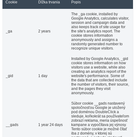
Cookie
Dĺžka trvania
Popis
The _ga cookie, installed by
Google Analytics, calculates visitor,
session and campaign data and
also keeps track of site usage for
_ga
2 years
the site's analytics report. The
cookie stores information
anonymously and assigns a
randomly generated number to
recognize unique visitors.
Installed by Google Analytics, _gid
cookie stores information on how
visitors use a website, while also
creating an analytics report of the
_gid
1 day
website's performance. Some of
the data that are collected include
the number of visitors, their source,
and the pages they visit
anonymously.
Súbor cookie __gads nastavený
spoločnosťou Google je uložený
pod doménou DoubleClick a
sleduje, koľkokrát sa používateľom
zobrazí reklama, meria úspešnosť
__gads
1 year 24 days
kampane a vypočítava jej výnosy.
Tento súbor cookie je možné čítať
iba z domény, v ktorej sú