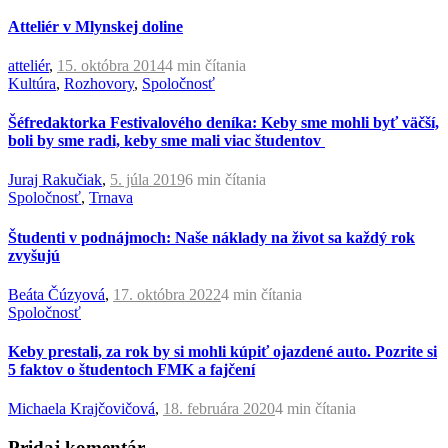
Atteliér v Mlynskej doline
atteliér
,
15. októbra 2014
4 min
čítania
Kultúra
,
Rozhovory
,
Spoločnosť
Šéfredaktorka Festivalového deníka: Keby sme mohli byť väčší,
boli by sme radi, keby sme mali viac študentov
Juraj Rakučiak
,
5. júla 2019
6 min
čítania
Spoločnosť
,
Trnava
Študenti v podnájmoch: Naše náklady na život sa každý rok
zvyšujú
Beáta Čúzyová
,
17. októbra 2022
4 min
čítania
Spoločnosť
Keby prestali, za rok by si mohli kúpiť ojazdené auto. Pozrite si
5 faktov o študentoch FMK a fajčení
Michaela Krajčovičová
,
18. februára 2020
4 min
čítania
Pridaj komentár