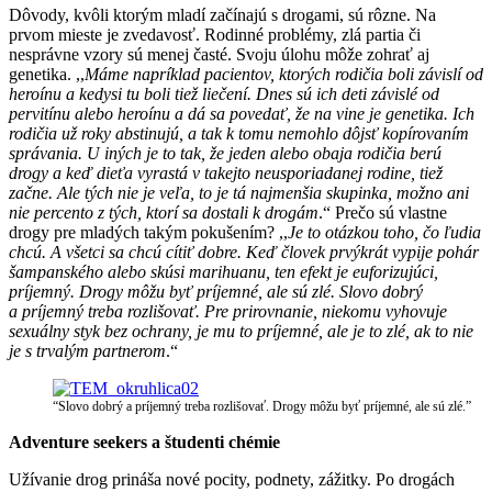
Dôvody, kvôli ktorým mladí začínajú s drogami, sú rôzne. Na
prvom mieste je zvedavosť. Rodinné problémy, zlá partia či
nesprávne vzory sú menej časté. Svoju úlohu môže zohrať aj
genetika. ,,
Máme napríklad pacientov, ktorých rodičia boli závislí od
heroínu a kedysi tu boli tiež liečení. Dnes sú ich deti závislé od
pervitínu alebo heroínu a dá sa povedať, že na vine je genetika. Ich
rodičia už roky abstinujú, a tak k tomu nemohlo dôjsť kopírovaním
správania. U iných je to tak, že jeden alebo obaja rodičia berú
drogy a keď dieťa vyrastá v takejto neusporiadanej rodine, tiež
začne. Ale tých nie je veľa, to je tá najmenšia skupinka, možno ani
nie percento z tých, ktorí sa dostali k drogám
.“ Prečo sú vlastne
drogy pre mladých takým pokušením? ,,
Je to otázkou toho, čo ľudia
chcú. A všetci sa chcú cítiť dobre. Keď človek prvýkrát vypije pohár
šampanského alebo skúsi marihuanu, ten efekt je euforizujúci,
príjemný. Drogy môžu byť príjemné, ale sú zlé. Slovo dobrý
a príjemný treba rozlišovať. Pre prirovnanie, niekomu vyhovuje
sexuálny styk bez ochrany, je mu to príjemné, ale je to zlé, ak to nie
je s trvalým partnerom
.“
“Slovo dobrý a príjemný treba rozlišovať. Drogy môžu byť príjemné, ale sú zlé.”
Adventure seekers a študenti chémie
Užívanie drog prináša nové pocity, podnety, zážitky. Po drogách