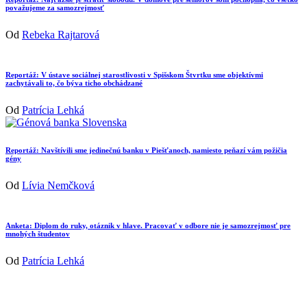
považujeme za samozrejmosť
Od
Rebeka Rajtarová
Reportáž: V ústave sociálnej starostlivosti v Spišskom Štvrtku sme objektívmi
zachytávali to, čo býva ticho obchádzané
Od
Patrícia Lehká
Reportáž: Navštívili sme jedinečnú banku v Piešťanoch, namiesto peňazí vám požičia
gény
Od
Lívia Nemčková
Anketa: Diplom do ruky, otáznik v hlave. Pracovať v odbore nie je samozrejmosť pre
mnohých študentov
Od
Patrícia Lehká