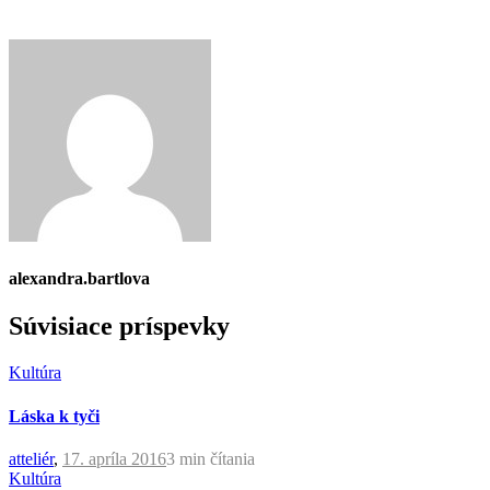
alexandra.bartlova
Súvisiace príspevky
Kultúra
Láska k tyči
atteliér
,
17. apríla 2016
3 min
čítania
Kultúra