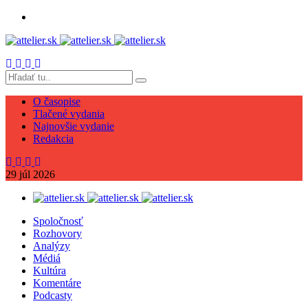
O časopise
Tlačené vydania
Najnovšie vydanie
Redakcia
29
júl
2026
Spoločnosť
Rozhovory
Analýzy
Médiá
Kultúra
Komentáre
Podcasty