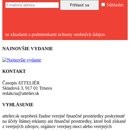
Súhlasím
so zásadami a podmienkami ochrany osobných údajov.
NAJNOVŠIE VYDANIE
KONTAKT
Časopis ATTELIÉR
Skladová 3, 917 01 Trnava
redakcia@attelier.sk
VYHLÁSENIE
attelier.sk nepoberá žiadne verejné finančné prostriedky poskytnuté
na účely štátnej reklamy ani finančné prostriedky, ktoré boli získané
z verejných zdrojov, orgánov verejnej moci alebo verejných