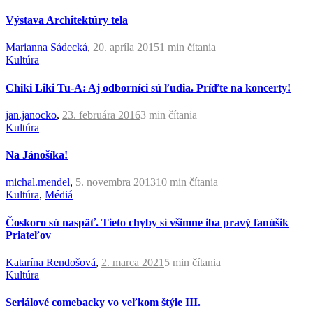
Výstava Architektúry tela
Marianna Sádecká
,
20. apríla 2015
1 min
čítania
Kultúra
Chiki Liki Tu-A: Aj odborníci sú ľudia. Príďte na koncerty!
jan.janocko
,
23. februára 2016
3 min
čítania
Kultúra
Na Jánošíka!
michal.mendel
,
5. novembra 2013
10 min
čítania
Kultúra
,
Médiá
Čoskoro sú naspäť. Tieto chyby si všimne iba pravý fanúšik
Priateľov
Katarína Rendošová
,
2. marca 2021
5 min
čítania
Kultúra
Seriálové comebacky vo veľkom štýle III.