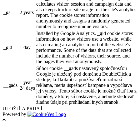
calculates visitor, session and campaign data and
also keeps track of site usage for the site's analytics
_ga
2 years
report. The cookie stores information
anonymously and assigns a randomly generated
number to recognize unique visitors.
Installed by Google Analytics, _gid cookie stores
information on how visitors use a website, while
also creating an analytics report of the website's
_gid
1 day
performance. Some of the data that are collected
include the number of visitors, their source, and
the pages they visit anonymously.
Súbor cookie __gads nastavený spoločnosťou
Google je uložený pod doménou DoubleClick a
sleduje, koľkokrát sa používateľom zobrazí
1 year
__gads
reklama, meria úspešnosť kampane a vypočítava
24 days
jej výnosy. Tento súbor cookie je možné čítať iba z
domény, v ktorej sú nastavené, a nebude sledovať
žiadne údaje pri prehliadaní iných stránok.
ULOŽIŤ A PRIJAŤ
Powered by