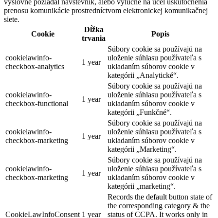
výslovne požiadal návštevník, alebo výlučne na účel uskutočnenia
prenosu komunikácie prostredníctvom elektronickej komunikačnej
siete.
Dĺžka
Cookie
Popis
trvania
Súbory cookie sa používajú na
cookielawinfo-
uloženie súhlasu používateľa s
1 year
checkbox-analytics
ukladaním súborov cookie v
kategórii „Analytické“.
Súbory cookie sa používajú na
cookielawinfo-
uloženie súhlasu používateľa s
1 year
checkbox-functional
ukladaním súborov cookie v
kategórii „Funkčné“.
Súbory cookie sa používajú na
cookielawinfo-
uloženie súhlasu používateľa s
1 year
checkbox-marketing
ukladaním súborov cookie v
kategórii „Marketing“.
Súbory cookie sa používajú na
cookielawinfo-
uloženie súhlasu používateľa s
1 year
checkbox-marketing
ukladaním súborov cookie v
kategórii „marketing“.
Records the default button state of
the corresponding category & the
CookieLawInfoConsent
1 year
status of CCPA. It works only in