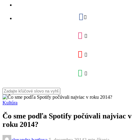
Kultúra
Čo sme podľa Spotify počúvali najviac v
roku 2014?
alexandra.bartlova
,
5. decembra 2014
2 min
čítania