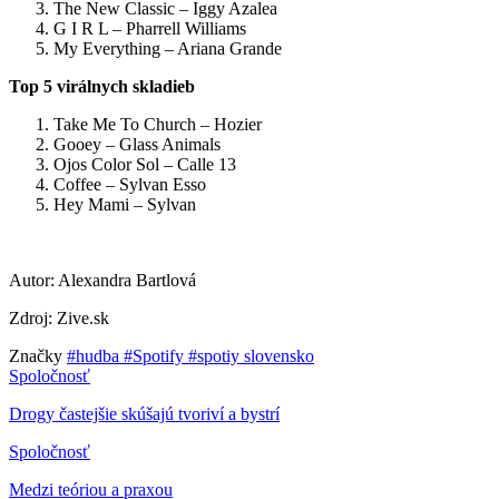
The New Classic – Iggy Azalea
G I R L – Pharrell Williams
My Everything – Ariana Grande
Top 5 virálnych skladieb
Take Me To Church – Hozier
Gooey – Glass Animals
Ojos Color Sol – Calle 13
Coffee – Sylvan Esso
Hey Mami – Sylvan
Autor: Alexandra Bartlová
Zdroj: Zive.sk
Značky
#hudba
#Spotify
#spotiy slovensko
Spoločnosť
Drogy častejšie skúšajú tvoriví a bystrí
Spoločnosť
Medzi teóriou a praxou