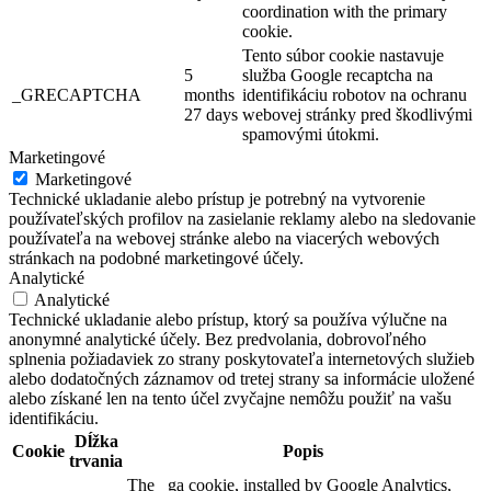
coordination with the primary
cookie.
Tento súbor cookie nastavuje
5
služba Google recaptcha na
_GRECAPTCHA
months
identifikáciu robotov na ochranu
27 days
webovej stránky pred škodlivými
spamovými útokmi.
Marketingové
Marketingové
Technické ukladanie alebo prístup je potrebný na vytvorenie
používateľských profilov na zasielanie reklamy alebo na sledovanie
používateľa na webovej stránke alebo na viacerých webových
stránkach na podobné marketingové účely.
Analytické
Analytické
Technické ukladanie alebo prístup, ktorý sa používa výlučne na
anonymné analytické účely. Bez predvolania, dobrovoľného
splnenia požiadaviek zo strany poskytovateľa internetových služieb
alebo dodatočných záznamov od tretej strany sa informácie uložené
alebo získané len na tento účel zvyčajne nemôžu použiť na vašu
identifikáciu.
Dĺžka
Cookie
Popis
trvania
The _ga cookie, installed by Google Analytics,