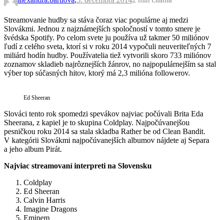
Streamovanie hudby sa stáva čoraz viac populárne aj medzi
Slovákmi. Jednou z najznámejších spoločností v tomto smere je
švédska Spotify. Po celom svete ju používa už takmer 50 miliónov
ľudí z celého sveta, ktorí si v roku 2014 vypočuli neuveriteľných 7
miliárd hodín hudby. Používatelia tiež vytvorili skoro 733 miliónov
zoznamov skladieb najrôznejších žánrov, no najpopulárnejším sa stal
výber top súčasných hitov, ktorý má 2,3 milióna followerov.
Ed Sheeran
Slováci tento rok spomedzi spevákov najviac počúvali Brita Eda
Sheerana, z kapiel je to skupina Coldplay. Najpočúvanejšou
pesničkou roku 2014 sa stala skladba Rather be od Clean Bandit.
V kategórii Slovákmi najpočúvanejších albumov nájdete aj Separa
a jeho album Pirát.
Najviac streamovaní interpreti na Slovensku
Coldplay
Ed Sheeran
Calvin Harris
Imagine Dragons
Eminem