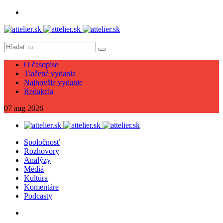
O časopise
Tlačené vydania
Najnovšie vydanie
Redakcia
07
aug
2026
Spoločnosť
Rozhovory
Analýzy
Médiá
Kultúra
Komentáre
Podcasty