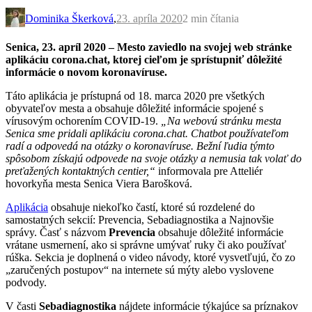
Dominika Škerková
,
23. apríla 2020
2 min
čítania
Senica, 23. apríl 2020 – Mesto zaviedlo na svojej web stránke
aplikáciu corona.chat, ktorej cieľom je sprístupniť dôležité
informácie o novom koronavíruse.
Táto aplikácia je prístupná od 18. marca 2020 pre všetkých
obyvateľov mesta a obsahuje dôležité informácie spojené s
vírusovým ochorením COVID-19.
„Na webovú stránku mesta
Senica sme pridali aplikáciu corona.chat. Chatbot používateľom
radí a odpovedá na otázky o koronavíruse. Bežní ľudia týmto
spôsobom získajú odpovede na svoje otázky a nemusia tak volať do
preťažených kontaktných centier,“
informovala pre Atteliér
hovorkyňa mesta Senica Viera Barošková.
Aplikácia
obsahuje niekoľko častí, ktoré sú rozdelené do
samostatných sekcií: Prevencia, Sebadiagnostika a Najnovšie
správy. Časť s názvom
Prevencia
obsahuje dôležité informácie
vrátane usmernení, ako si správne umývať ruky či ako používať
rúška. Sekcia je doplnená o video návody, ktoré vysvetľujú, čo zo
„zaručených postupov“ na internete sú mýty alebo vyslovene
podvody.
V časti
Sebadiagnostika
nájdete informácie týkajúce sa príznakov