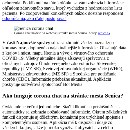
ochorenia. Po kliknutí na túto kolónku sa vám zobrazia informácie
ohľadom zdravotného stavu, ktorý vychádza z hodnotiaceho listu
pacienta. Po zodpovedaní konkrétnych otázok dostane respondent
odporúčania, ako ďalej postupovať
.
Corona.chat nájdete na webovej stránke mesta Senica. Zdroj:
senica.sk
V časti
Najnovšie správy
sú zasa zhrnuté všetky poznatky o
koronavíruse, doplnené o najaktuálnejšie informácie. Obsahujú dáta
z krajov i miest, mapu šírenia a vývoja vírusového ochorenia
COVID-19. Všetky aktuálne údaje získavajú správcovia z
oficiálnych zdrojov Úradu verejného zdravotníctva Slovenskej
republiky (ÚVZ SR), Svetovej zdravotníckej organizácie (WHO),
Ministerstva zdravotníctva (MZ SR) a Strediska pre potláčanie
chorôb (CDC). Informácie priebežne aktualizujú. Aplikáciu
poskytuje softvérová spoločnosť Bot Media.
Ako funguje corona.chat na stránke mesta Senica?
Ovládanie je veľmi jednoduché. Stačí kliknúť na príslušnú časť a
automaticky sa zobrazia požadované informácie. Okrem základných
funkcií disponuje aj dôležitými kontaktmi pre urýchlené spojenie s
kompetentnými osobami. Aplikácia má k dispozícii údaje zo
všetkých krajov, takže ju môžu využívať obyvatelia z celého