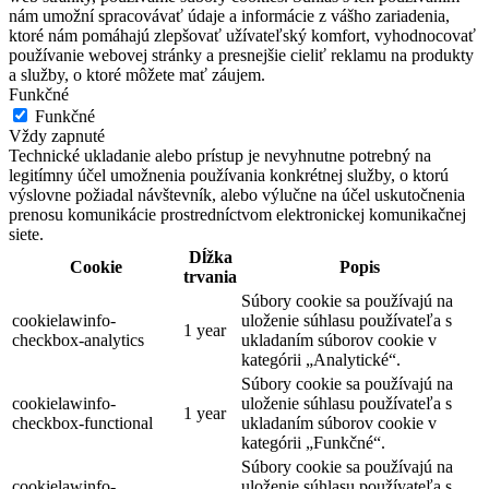
nám umožní spracovávať údaje a informácie z vášho zariadenia,
ktoré nám pomáhajú zlepšovať užívateľský komfort, vyhodnocovať
používanie webovej stránky a presnejšie cieliť reklamu na produkty
a služby, o ktoré môžete mať záujem.
Funkčné
Funkčné
Vždy zapnuté
Technické ukladanie alebo prístup je nevyhnutne potrebný na
legitímny účel umožnenia používania konkrétnej služby, o ktorú
výslovne požiadal návštevník, alebo výlučne na účel uskutočnenia
prenosu komunikácie prostredníctvom elektronickej komunikačnej
siete.
Dĺžka
Cookie
Popis
trvania
Súbory cookie sa používajú na
cookielawinfo-
uloženie súhlasu používateľa s
1 year
checkbox-analytics
ukladaním súborov cookie v
kategórii „Analytické“.
Súbory cookie sa používajú na
cookielawinfo-
uloženie súhlasu používateľa s
1 year
checkbox-functional
ukladaním súborov cookie v
kategórii „Funkčné“.
Súbory cookie sa používajú na
cookielawinfo-
uloženie súhlasu používateľa s