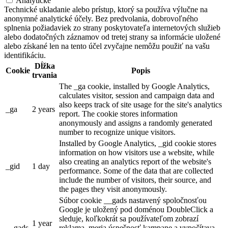
Analytické
Technické ukladanie alebo prístup, ktorý sa používa výlučne na
anonymné analytické účely. Bez predvolania, dobrovoľného
splnenia požiadaviek zo strany poskytovateľa internetových služieb
alebo dodatočných záznamov od tretej strany sa informácie uložené
alebo získané len na tento účel zvyčajne nemôžu použiť na vašu
identifikáciu.
Dĺžka
Cookie
Popis
trvania
The _ga cookie, installed by Google Analytics,
calculates visitor, session and campaign data and
also keeps track of site usage for the site's analytics
_ga
2 years
report. The cookie stores information
anonymously and assigns a randomly generated
number to recognize unique visitors.
Installed by Google Analytics, _gid cookie stores
information on how visitors use a website, while
also creating an analytics report of the website's
_gid
1 day
performance. Some of the data that are collected
include the number of visitors, their source, and
the pages they visit anonymously.
Súbor cookie __gads nastavený spoločnosťou
Google je uložený pod doménou DoubleClick a
sleduje, koľkokrát sa používateľom zobrazí
1 year
__gads
reklama, meria úspešnosť kampane a vypočítava