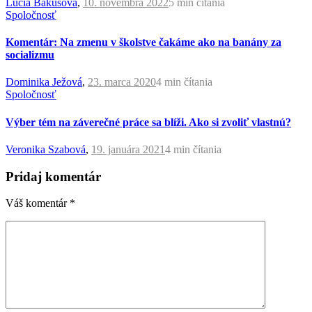
Lucia Bakusová
,
10. novembra 2022
5 min
čítania
Spoločnosť
Komentár: Na zmenu v školstve čakáme ako na banány za
socializmu
Dominika Ježová
,
23. marca 2020
4 min
čítania
Spoločnosť
Výber tém na záverečné práce sa blíži. Ako si zvoliť vlastnú?
Veronika Szabová
,
19. januára 2021
4 min
čítania
Pridaj komentár
Váš komentár
*