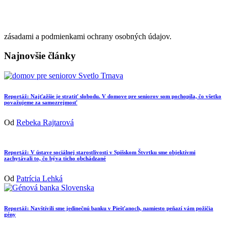
zásadami a podmienkami ochrany osobných údajov.
Najnovšie články
Reportáž: Najťažšie je stratiť slobodu. V domove pre seniorov som pochopila, čo všetko
považujeme za samozrejmosť
Od
Rebeka Rajtarová
Reportáž: V ústave sociálnej starostlivosti v Spišskom Štvrtku sme objektívmi
zachytávali to, čo býva ticho obchádzané
Od
Patrícia Lehká
Reportáž: Navštívili sme jedinečnú banku v Piešťanoch, namiesto peňazí vám požičia
gény