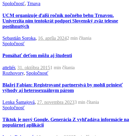
Spoločnosť
,
Trnava
UCM organizuje ďalší ročník nočného behu Trnavou.
Univerzita ním tentokrát podporí Slovenský zväz telesne
postihnutých
Sebastián Soroka
,
16. apríla 2024
2 min
čítania
Spoločnosť
Pomáhať deťom môžu aj študenti
atteliér
,
31. októbra 2015
1 min
čítania
Rozhovory
,
Spoločnosť
Blažej Fabian: Registrované partnerstvá by mohli priniesť
výhody aj heterosexuálnym párom
Lenka Šamajová
,
27. novembra 2023
3 min
čítania
Spoločnosť
Tiktok je nový Google. Generácia Z vyhľadáva informácie na
populárnej aplikácii