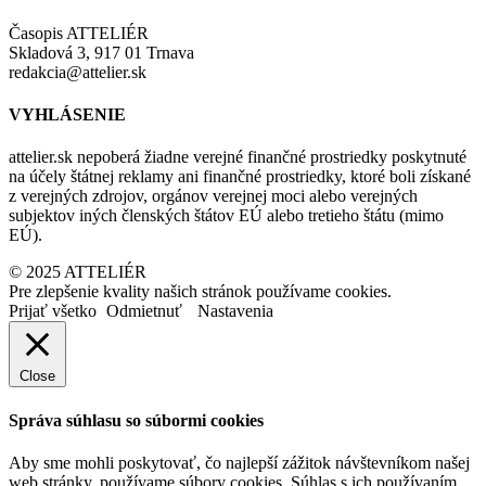
Časopis ATTELIÉR
Skladová 3, 917 01 Trnava
redakcia@attelier.sk
VYHLÁSENIE
attelier.sk nepoberá žiadne verejné finančné prostriedky poskytnuté
na účely štátnej reklamy ani finančné prostriedky, ktoré boli získané
z verejných zdrojov, orgánov verejnej moci alebo verejných
subjektov iných členských štátov EÚ alebo tretieho štátu (mimo
EÚ).
© 2025 ATTELIÉR
Pre zlepšenie kvality našich stránok používame cookies.
Prijať všetko
Odmietnuť
Nastavenia
Close
Správa súhlasu so súbormi cookies
Aby sme mohli poskytovať, čo najlepší zážitok návštevníkom našej
web stránky, používame súbory cookies. Súhlas s ich používaním