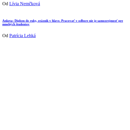
Od
Lívia Nemčková
Anketa: Diplom do ruky, otáznik v hlave. Pracovať v odbore nie je samozrejmosť pre
mnohých študentov
Od
Patrícia Lehká