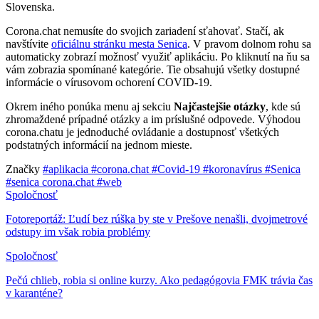
Slovenska.
Corona.chat nemusíte do svojich zariadení sťahovať. Stačí, ak
navštívite
oficiálnu stránku mesta Senica
. V pravom dolnom rohu sa
automaticky zobrazí možnosť využiť aplikáciu. Po kliknutí na ňu sa
vám zobrazia spomínané kategórie. Tie obsahujú všetky dostupné
informácie o vírusovom ochorení COVID-19.
Okrem iného ponúka menu aj sekciu
Najčastejšie otázky
, kde sú
zhromaždené prípadné otázky a im príslušné odpovede. Výhodou
corona.chatu je jednoduché ovládanie a dostupnosť všetkých
podstatných informácií na jednom mieste.
Značky
#aplikacia
#corona.chat
#Covid-19
#koronavírus
#Senica
#senica corona.chat
#web
Spoločnosť
Fotoreportáž: Ľudí bez rúška by ste v Prešove nenašli, dvojmetrové
odstupy im však robia problémy
Spoločnosť
Pečú chlieb, robia si online kurzy. Ako pedagógovia FMK trávia čas
v karanténe?