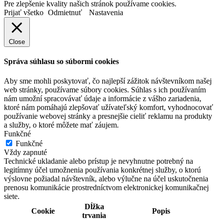
Pre zlepšenie kvality našich stránok používame cookies.
Prijať všetko
Odmietnuť
Nastavenia
Close
Správa súhlasu so súbormi cookies
Aby sme mohli poskytovať, čo najlepší zážitok návštevníkom našej
web stránky, používame súbory cookies. Súhlas s ich používaním
nám umožní spracovávať údaje a informácie z vášho zariadenia,
ktoré nám pomáhajú zlepšovať užívateľský komfort, vyhodnocovať
používanie webovej stránky a presnejšie cieliť reklamu na produkty
a služby, o ktoré môžete mať záujem.
Funkčné
Funkčné
Vždy zapnuté
Technické ukladanie alebo prístup je nevyhnutne potrebný na
legitímny účel umožnenia používania konkrétnej služby, o ktorú
výslovne požiadal návštevník, alebo výlučne na účel uskutočnenia
prenosu komunikácie prostredníctvom elektronickej komunikačnej
siete.
Dĺžka
Cookie
Popis
trvania