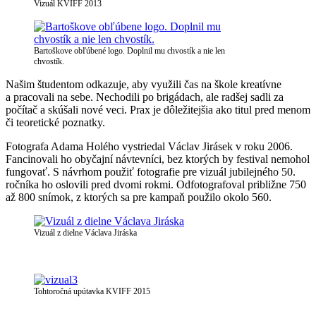
Vizuál KVIFF 2013
Bartoškove obľúbené logo. Doplnil mu chvostík a nie len
chvostík.
Našim študentom odkazuje, aby využili čas na škole kreatívne
a pracovali na sebe. Nechodili po brigádach, ale radšej sadli za
počítač a skúšali nové veci. Prax je dôležitejšia ako titul pred menom
či teoretické poznatky.
Fotografa Adama Holého vystriedal Václav Jirásek v roku 2006.
Fancinovali ho obyčajní návtevníci, bez ktorých by festival nemohol
fungovať. S návrhom použiť fotografie pre vizuál jubilejného 50.
ročníka ho oslovili pred dvomi rokmi. Odfotografoval približne 750
až 800 snímok, z ktorých sa pre kampaň použilo okolo 560.
Vizuál z dielne Václava Jiráska
Tohtoročná upútavka KVIFF 2015