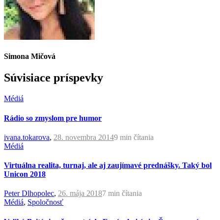
Simona Mičová
Súvisiace príspevky
Médiá
Rádio so zmyslom pre humor
ivana.tokarova
,
28. novembra 2014
9 min
čítania
Médiá
Virtuálna realita, turnaj, ale aj zaujímavé prednášky. Taký bol
Unicon 2018
Peter Dlhopolec
,
26. mája 2018
7 min
čítania
Médiá
,
Spoločnosť