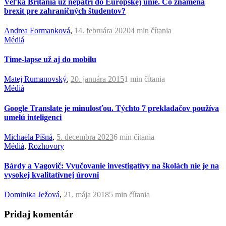
Veľká Británia už nepatrí do Európskej únie. Čo znamená
brexit pre zahraničných študentov?
Andrea Formanková
,
14. februára 2020
4 min
čítania
Médiá
Time-lapse už aj do mobilu
Matej Rumanovský
,
20. januára 2015
1 min
čítania
Médiá
Google Translate je minulosťou. Týchto 7 prekladačov používa
umelú inteligenci
Michaela Pišná
,
5. decembra 2023
6 min
čítania
Médiá
,
Rozhovory
Bárdy a Vagovič: Vyučovanie investigatívy na školách nie je na
vysokej kvalitatívnej úrovni
Dominika Ježová
,
21. mája 2018
5 min
čítania
Pridaj komentár