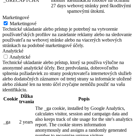
_GRECAPTCHA
months
identifikáciu robotov na ochranu
27 days
webovej stránky pred škodlivými
spamovými útokmi.
Marketingové
Marketingové
Technické ukladanie alebo prístup je potrebný na vytvorenie
používateľských profilov na zasielanie reklamy alebo na sledovanie
používateľa na webovej stránke alebo na viacerých webových
stránkach na podobné marketingové účely.
Analytické
Analytické
Technické ukladanie alebo prístup, ktorý sa používa výlučne na
anonymné analytické účely. Bez predvolania, dobrovoľného
splnenia požiadaviek zo strany poskytovateľa internetových služieb
alebo dodatočných záznamov od tretej strany sa informácie uložené
alebo získané len na tento účel zvyčajne nemôžu použiť na vašu
identifikáciu.
Dĺžka
Cookie
Popis
trvania
The _ga cookie, installed by Google Analytics,
calculates visitor, session and campaign data and
also keeps track of site usage for the site's analytics
_ga
2 years
report. The cookie stores information
anonymously and assigns a randomly generated
number to recognize unique visitors.