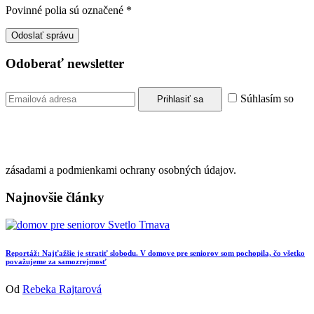
Povinné polia sú označené
*
Odoberať newsletter
Súhlasím so
zásadami a podmienkami ochrany osobných údajov.
Najnovšie články
Reportáž: Najťažšie je stratiť slobodu. V domove pre seniorov som pochopila, čo všetko
považujeme za samozrejmosť
Od
Rebeka Rajtarová