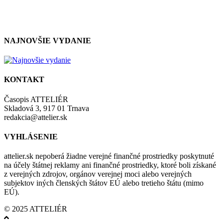
so zásadami a podmienkami ochrany osobných údajov.
NAJNOVŠIE VYDANIE
KONTAKT
Časopis ATTELIÉR
Skladová 3, 917 01 Trnava
redakcia@attelier.sk
VYHLÁSENIE
attelier.sk nepoberá žiadne verejné finančné prostriedky poskytnuté
na účely štátnej reklamy ani finančné prostriedky, ktoré boli získané
z verejných zdrojov, orgánov verejnej moci alebo verejných
subjektov iných členských štátov EÚ alebo tretieho štátu (mimo
EÚ).
© 2025 ATTELIÉR