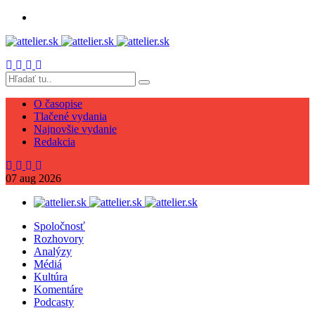
O časopise
Tlačené vydania
Najnovšie vydanie
Redakcia
07
aug
2026
Spoločnosť
Rozhovory
Analýzy
Médiá
Kultúra
Komentáre
Podcasty