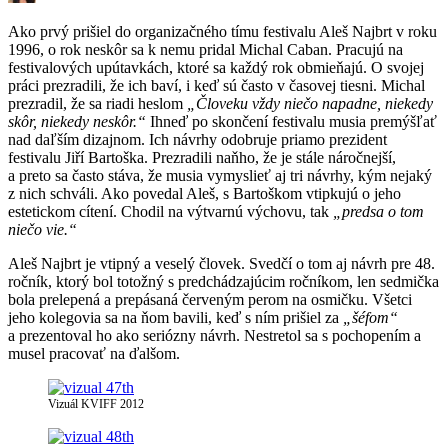
Ako prvý prišiel do organizačného tímu festivalu Aleš Najbrt v roku
1996, o rok neskôr sa k nemu pridal Michal Caban. Pracujú na
festivalových upútavkách, ktoré sa každý rok obmieňajú. O svojej
práci prezradili, že ich baví, i keď sú často v časovej tiesni. Michal
prezradil, že sa riadi heslom
„Človeku vždy niečo napadne, niekedy
skôr, niekedy neskôr.“
Ihneď po skončení festivalu musia premýšľať
nad daľším dizajnom. Ich návrhy odobruje priamo prezident
festivalu Jiří Bartoška. Prezradili naňho, že je stále náročnejší,
a preto sa často stáva, že musia vymyslieť aj tri návrhy, kým nejaký
z nich schváli. Ako povedal Aleš, s Bartoškom vtipkujú o jeho
estetickom cítení. Chodil na výtvarnú výchovu, tak
„predsa o tom
niečo vie.“
Aleš Najbrt je vtipný a veselý človek. Svedčí o tom aj návrh pre 48.
ročník, ktorý bol totožný s predchádzajúcim ročníkom, len sedmička
bola prelepená a prepásaná červeným perom na osmičku. Všetci
jeho kolegovia sa na ňom bavili, keď s ním prišiel za
„šéfom“
a prezentoval ho ako seriózny návrh. Nestretol sa s pochopením a
musel pracovať na ďalšom.
Vizuál KVIFF 2012