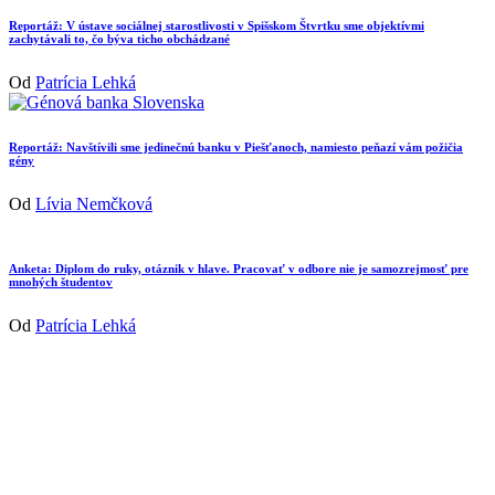
Reportáž: V ústave sociálnej starostlivosti v Spišskom Štvrtku sme objektívmi
zachytávali to, čo býva ticho obchádzané
Od
Patrícia Lehká
Reportáž: Navštívili sme jedinečnú banku v Piešťanoch, namiesto peňazí vám požičia
gény
Od
Lívia Nemčková
Anketa: Diplom do ruky, otáznik v hlave. Pracovať v odbore nie je samozrejmosť pre
mnohých študentov
Od
Patrícia Lehká