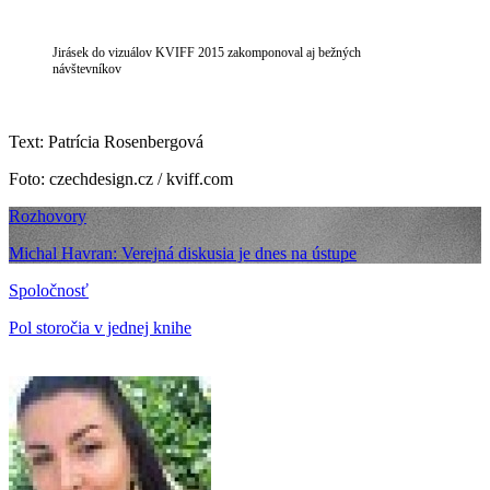
Jirásek do vizuálov KVIFF 2015 zakomponoval aj bežných
návštevníkov
Text: Patrícia Rosenbergová
Foto: czechdesign.cz / kviff.com
Rozhovory
Michal Havran: Verejná diskusia je dnes na ústupe
Spoločnosť
Pol storočia v jednej knihe