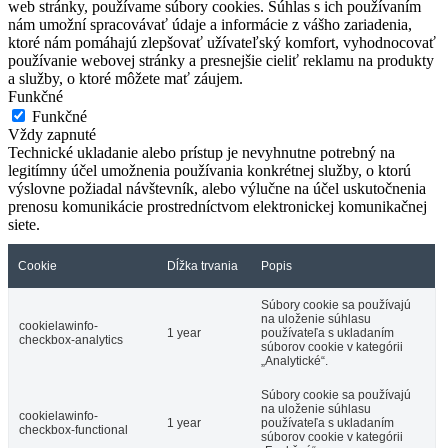
web stránky, používame súbory cookies. Súhlas s ich používaním
nám umožní spracovávať údaje a informácie z vášho zariadenia,
ktoré nám pomáhajú zlepšovať užívateľský komfort, vyhodnocovať
používanie webovej stránky a presnejšie cieliť reklamu na produkty
a služby, o ktoré môžete mať záujem.
Funkčné
Funkčné
Vždy zapnuté
Technické ukladanie alebo prístup je nevyhnutne potrebný na
legitímny účel umožnenia používania konkrétnej služby, o ktorú
výslovne požiadal návštevník, alebo výlučne na účel uskutočnenia
prenosu komunikácie prostredníctvom elektronickej komunikačnej
siete.
Cookie
Dĺžka trvania
Popis
Súbory cookie sa používajú
na uloženie súhlasu
cookielawinfo-
1 year
používateľa s ukladaním
checkbox-analytics
súborov cookie v kategórii
„Analytické“.
Súbory cookie sa používajú
na uloženie súhlasu
cookielawinfo-
1 year
používateľa s ukladaním
checkbox-functional
súborov cookie v kategórii