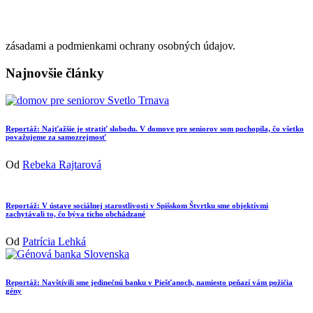
zásadami a podmienkami ochrany osobných údajov.
Najnovšie články
Reportáž: Najťažšie je stratiť slobodu. V domove pre seniorov som pochopila, čo všetko
považujeme za samozrejmosť
Od
Rebeka Rajtarová
Reportáž: V ústave sociálnej starostlivosti v Spišskom Štvrtku sme objektívmi
zachytávali to, čo býva ticho obchádzané
Od
Patrícia Lehká
Reportáž: Navštívili sme jedinečnú banku v Piešťanoch, namiesto peňazí vám požičia
gény