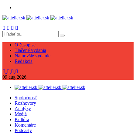
O časopise
Tlačené vydania
Najnovšie vydanie
Redakcia
09
aug
2026
Spoločnosť
Rozhovory
Analýzy
Médiá
Kultúra
Komentáre
Podcasty