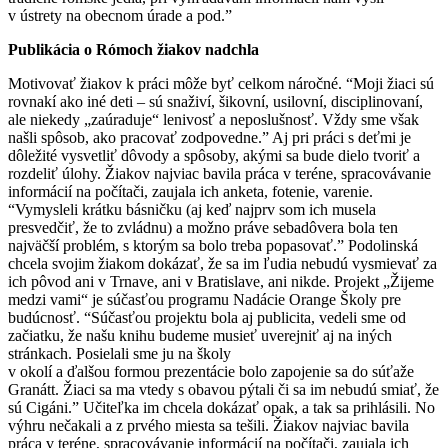
v ústrety na obecnom úrade a pod.”
Publikácia o Rómoch žiakov nadchla
Motivovať žiakov k práci môže byť celkom náročné. “Moji žiaci sú
rovnakí ako iné deti – sú snaživí, šikovní, usilovní, disciplinovaní,
ale niekedy „zaúraduje“ lenivosť a neposlušnosť. Vždy sme však
našli spôsob, ako pracovať zodpovedne.” Aj pri práci s deťmi je
dôležité vysvetliť dôvody a spôsoby, akými sa bude dielo tvoriť a
rozdeliť úlohy. Žiakov najviac bavila práca v teréne, spracovávanie
informácií na počítači, zaujala ich anketa, fotenie, varenie.
“Vymysleli krátku básničku (aj keď najprv som ich musela
presvedčiť, že to zvládnu) a možno práve sebadôvera bola ten
najväčší problém, s ktorým sa bolo treba popasovať.” Podolinská
chcela svojim žiakom dokázať, že sa im ľudia nebudú vysmievať za
ich pôvod ani v Trnave, ani v Bratislave, ani nikde. Projekt „Žijeme
medzi vami“ je súčasťou programu Nadácie Orange Školy pre
budúcnosť. “Súčasťou projektu bola aj publicita, vedeli sme od
začiatku, že našu knihu budeme musieť uverejniť aj na iných
stránkach. Posielali sme ju na školy
v okolí a ďalšou formou prezentácie bolo zapojenie sa do súťaže
Granátt. Žiaci sa ma vtedy s obavou pýtali či sa im nebudú smiať, že
sú Cigáni.” Učiteľka im chcela dokázať opak, a tak sa prihlásili. No
výhru nečakali a z prvého miesta sa tešili. Žiakov najviac bavila
práca v teréne, spracovávanie informácií na počítači, zaujala ich