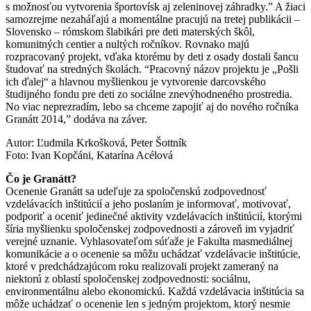
s možnosťou vytvorenia športovísk aj zeleninovej záhradky.” A žiaci
samozrejme nezaháľajú a momentálne pracujú na tretej publikácii –
Slovensko – rómskom šlabikári pre deti materských škôl,
komunitných centier a nultých ročníkov. Rovnako majú
rozpracovaný projekt, vďaka ktorému by deti z osady dostali šancu
študovať na stredných školách. “Pracovný názov projektu je „Pošli
ich ďalej“ a hlavnou myšlienkou je vytvorenie darcovského
študijného fondu pre deti zo sociálne znevýhodneného prostredia.
No viac neprezradím, lebo sa chceme zapojiť aj do nového ročníka
Granátt 2014,” dodáva na záver.
Autor: Ľudmila Krkošková, Peter Šottník
Foto: Ivan Kopčáni, Katarína Acélová
Čo je Granátt?
Ocenenie Granátt sa udeľuje za spoločenskú zodpovednosť
vzdelávacích inštitúcií a jeho poslaním je informovať, motivovať,
podporiť a oceniť jedinečné aktivity vzdelávacích inštitúcií, ktorými
šíria myšlienku spoločenskej zodpovednosti a zároveň im vyjadriť
verejné uznanie. Vyhlasovateľom súťaže je Fakulta masmediálnej
komunikácie a o ocenenie sa môžu uchádzať vzdelávacie inštitúcie,
ktoré v predchádzajúcom roku realizovali projekt zameraný na
niektorú z oblastí spoločenskej zodpovednosti: sociálnu,
environmentálnu alebo ekonomickú. Každá vzdelávacia inštitúcia sa
môže uchádzať o ocenenie len s jedným projektom, ktorý nesmie