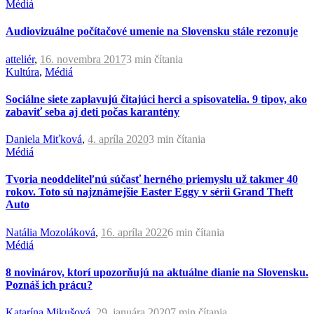
Médiá
Audiovizuálne počítačové umenie na Slovensku stále rezonuje
atteliér
,
16. novembra 2017
3 min
čítania
Kultúra
,
Médiá
Sociálne siete zaplavujú čitajúci herci a spisovatelia. 9 tipov, ako
zabaviť seba aj deti počas karantény
Daniela Miťková
,
4. apríla 2020
3 min
čítania
Médiá
Tvoria neoddeliteľnú súčasť herného priemyslu už takmer 40
rokov. Toto sú najznámejšie Easter Eggy v sérii Grand Theft
Auto
Natália Mozoláková
,
16. apríla 2022
6 min
čítania
Médiá
8 novinárov, ktorí upozorňujú na aktuálne dianie na Slovensku.
Poznáš ich prácu?
Katarína Mikušová
,
29. januára 2020
7 min
čítania