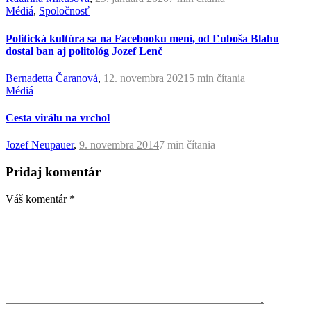
Médiá
,
Spoločnosť
Politická kultúra sa na Facebooku mení, od Ľuboša Blahu
dostal ban aj politológ Jozef Lenč
Bernadetta Čaranová
,
12. novembra 2021
5 min
čítania
Médiá
Cesta virálu na vrchol
Jozef Neupauer
,
9. novembra 2014
7 min
čítania
Pridaj komentár
Váš komentár
*