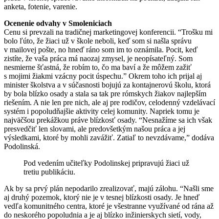
anketa, fotenie, varenie.
Ocenenie odvahy v Smoleniciach
Cenu si prevzali na tradičnej marketingovej konferencii. “Trošku mi
bolo ľúto, že žiaci už v škole neboli, keď som si našla správu
v mailovej pošte, no hneď ráno som im to oznámila. Pocit, keď
zistíte, že vaša práca má naozaj zmysel, je neopísateľný. Som
nesmierne šťastná, že robím to, čo ma baví a že môžem zažiť
s mojimi žiakmi vzácny pocit úspechu.” Okrem toho ich prijal aj
minister školstva a v súčasnosti bojujú za kontajnerovú školu, ktorá
by bola blízko osady a stala sa tak pre rómskych žiakov najlepším
riešením. A nie len pre nich, ale aj pre rodičov, celodenný vzdelávací
systém i popoludňajšie aktivity celej komunity. Napriek tomu je
najväčšou prekážkou práve blízkosť osady. “Nesnažíme sa ich však
presvedčiť len slovami, ale predovšetkým našou práca a jej
výsledkami, ktoré by mohli zavážiť. Zatiaľ to nevzdávame,” dodáva
Podolinská.
Pod vedením učiteľky Podolinskej pripravujú žiaci už
tretiu publikáciu.
Ak by sa prvý plán nepodarilo zrealizovať, majú zálohu. “Našli sme
aj druhý pozemok, ktorý nie je v tesnej blízkosti osady. Je hneď
vedľa komunitného centra, ktoré je všestranne využívané od rána až
do neskorého popoludnia a je aj blízko inžinierskych sietí, vody,