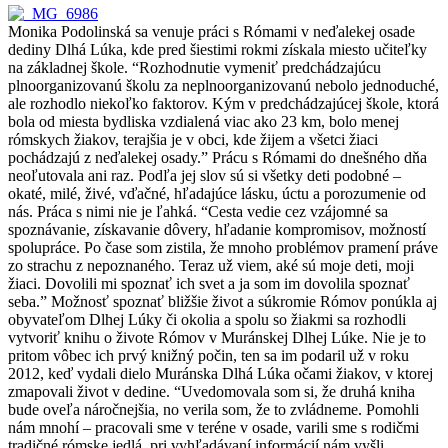
Monika Podolinská sa venuje práci s Rómami v neďalekej osade
dediny Dlhá Lúka, kde pred šiestimi rokmi získala miesto učiteľky
na základnej škole. “Rozhodnutie vymeniť predchádzajúcu
plnoorganizovanú školu za neplnoorganizovanú nebolo jednoduché,
ale rozhodlo niekoľko faktorov. Kým v predchádzajúcej škole, ktorá
bola od miesta bydliska vzdialená viac ako 23 km, bolo menej
rómskych žiakov, terajšia je v obci, kde žijem a všetci žiaci
pochádzajú z neďalekej osady.” Prácu s Rómami do dnešného dňa
neoľutovala ani raz. Podľa jej slov sú si všetky deti podobné –
okaté, milé, živé, vďačné, hľadajúce lásku, úctu a porozumenie od
nás. Práca s nimi nie je ľahká. “Cesta vedie cez vzájomné sa
spoznávanie, získavanie dôvery, hľadanie kompromisov, možností
spolupráce. Po čase som zistila, že mnoho problémov pramení práve
zo strachu z nepoznaného. Teraz už viem, aké sú moje deti, moji
žiaci. Dovolili mi spoznať ich svet a ja som im dovolila spoznať
seba.” Možnosť spoznať bližšie život a súkromie Rómov ponúkla aj
obyvateľom Dlhej Lúky či okolia a spolu so žiakmi sa rozhodli
vytvoriť knihu o živote Rómov v Muránskej Dlhej Lúke. Nie je to
pritom vôbec ich prvý knižný počin, ten sa im podaril už v roku
2012, keď vydali dielo Muránska Dlhá Lúka očami žiakov, v ktorej
zmapovali život v dedine. “Uvedomovala som si, že druhá kniha
bude oveľa náročnejšia, no verila som, že to zvládneme. Pomohli
nám mnohí – pracovali sme v teréne v osade, varili sme s rodičmi
tradičné rómske jedlá, pri vyhľadávaní informácií nám vyšli