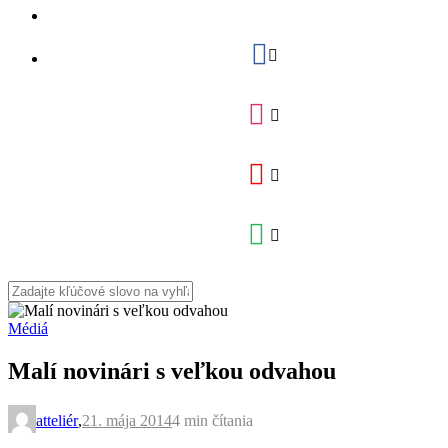
Médiá
Malí novinári s veľkou odvahou
atteliér
,
21. mája 2014
4 min
čítania