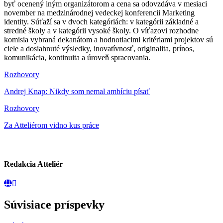
byť ocenený iným organizátorom a cena sa odovzdáva v mesiaci
november na medzinárodnej vedeckej konferencii Marketing
identity. Súťaží sa v dvoch kategóriách: v kategórii základné a
stredné školy a v kategórii vysoké školy. O víťazovi rozhodne
komisia vybraná dekanátom a hodnotiacimi kritériami projektov sú
ciele a dosiahnuté výsledky, inovatívnosť, originalita, prínos,
komunikácia, kontinuita a úroveň spracovania.
Rozhovory
Andrej Knap: Nikdy som nemal ambíciu písať
Rozhovory
Za Atteliérom vidno kus práce
Redakcia Atteliér
Súvisiace príspevky