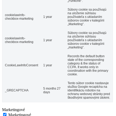
„Funkčné“.
Súbory cookie sa používajú
na uloženie súhlasu
cookielawinfo-
1 year
používateľa s ukladaním
checkbox-marketing
súborov cookie v kategórii
„Marketing“.
Súbory cookie sa používajú
na uloženie súhlasu
cookielawinfo-
1 year
používateľa s ukladaním
checkbox-marketing
súborov cookie v kategórii
„marketing“.
Records the default button
state of the corresponding
category & the status of
CookieLawInfoConsent
1 year
CCPA. It works only in
coordination with the primary
cookie.
Tento súbor cookie nastavuje
služba Google recaptcha na
5 months 27
_GRECAPTCHA
identifikáciu robotov na
days
ochranu webovej stránky pred
škodlivými spamovými útokmi.
Marketingové
Marketingové