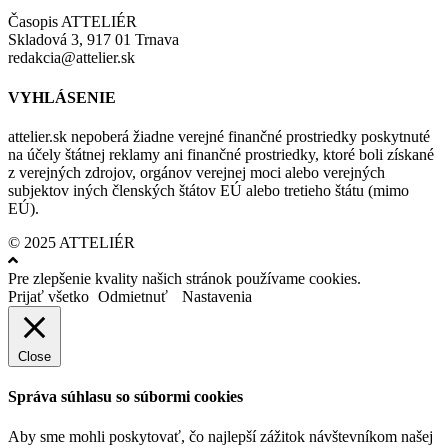
Časopis ATTELIÉR
Skladová 3, 917 01 Trnava
redakcia@attelier.sk
VYHLÁSENIE
attelier.sk nepoberá žiadne verejné finančné prostriedky poskytnuté
na účely štátnej reklamy ani finančné prostriedky, ktoré boli získané
z verejných zdrojov, orgánov verejnej moci alebo verejných
subjektov iných členských štátov EÚ alebo tretieho štátu (mimo
EÚ).
© 2025 ATTELIÉR
Pre zlepšenie kvality našich stránok používame cookies.
Prijať všetko
Odmietnuť
Nastavenia
Close
Správa súhlasu so súbormi cookies
Aby sme mohli poskytovať, čo najlepší zážitok návštevníkom našej