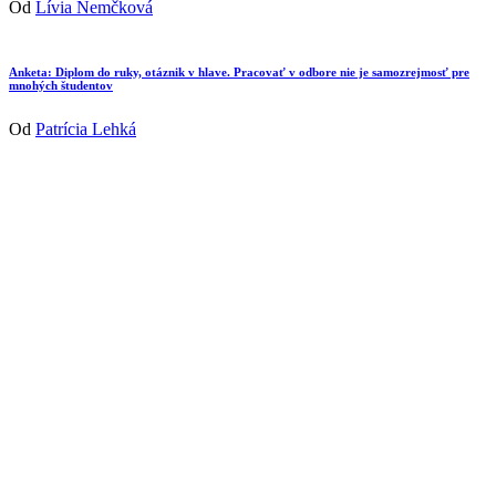
Od
Lívia Nemčková
Anketa: Diplom do ruky, otáznik v hlave. Pracovať v odbore nie je samozrejmosť pre
mnohých študentov
Od
Patrícia Lehká