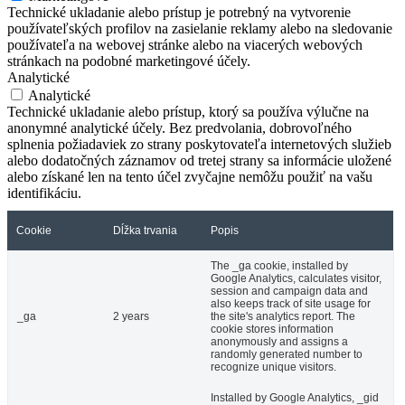
Technické ukladanie alebo prístup je potrebný na vytvorenie
používateľských profilov na zasielanie reklamy alebo na sledovanie
používateľa na webovej stránke alebo na viacerých webových
stránkach na podobné marketingové účely.
Analytické
Analytické
Technické ukladanie alebo prístup, ktorý sa používa výlučne na
anonymné analytické účely. Bez predvolania, dobrovoľného
splnenia požiadaviek zo strany poskytovateľa internetových služieb
alebo dodatočných záznamov od tretej strany sa informácie uložené
alebo získané len na tento účel zvyčajne nemôžu použiť na vašu
identifikáciu.
Cookie
Dĺžka trvania
Popis
The _ga cookie, installed by
Google Analytics, calculates visitor,
session and campaign data and
also keeps track of site usage for
_ga
2 years
the site's analytics report. The
cookie stores information
anonymously and assigns a
randomly generated number to
recognize unique visitors.
Installed by Google Analytics, _gid