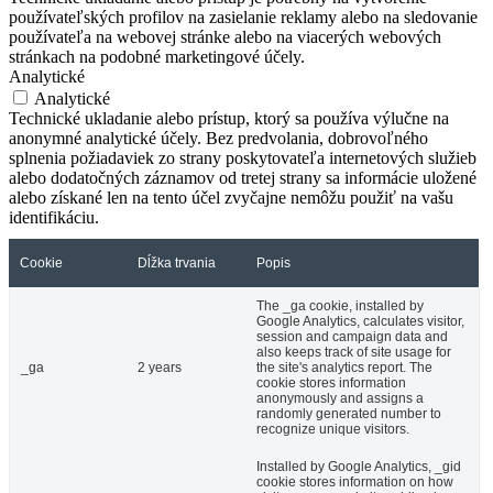
používateľských profilov na zasielanie reklamy alebo na sledovanie
používateľa na webovej stránke alebo na viacerých webových
stránkach na podobné marketingové účely.
Analytické
Analytické
Technické ukladanie alebo prístup, ktorý sa používa výlučne na
anonymné analytické účely. Bez predvolania, dobrovoľného
splnenia požiadaviek zo strany poskytovateľa internetových služieb
alebo dodatočných záznamov od tretej strany sa informácie uložené
alebo získané len na tento účel zvyčajne nemôžu použiť na vašu
identifikáciu.
Cookie
Dĺžka trvania
Popis
The _ga cookie, installed by
Google Analytics, calculates visitor,
session and campaign data and
also keeps track of site usage for
_ga
2 years
the site's analytics report. The
cookie stores information
anonymously and assigns a
randomly generated number to
recognize unique visitors.
Installed by Google Analytics, _gid
cookie stores information on how