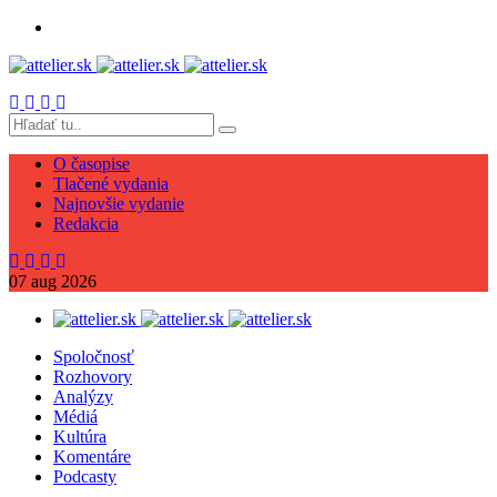
O časopise
Tlačené vydania
Najnovšie vydanie
Redakcia
07
aug
2026
Spoločnosť
Rozhovory
Analýzy
Médiá
Kultúra
Komentáre
Podcasty