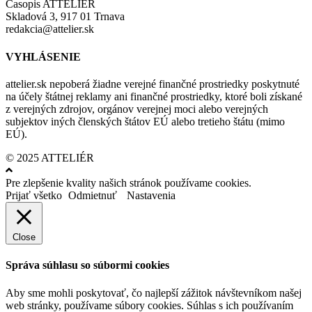
Časopis ATTELIÉR
Skladová 3, 917 01 Trnava
redakcia@attelier.sk
VYHLÁSENIE
attelier.sk nepoberá žiadne verejné finančné prostriedky poskytnuté
na účely štátnej reklamy ani finančné prostriedky, ktoré boli získané
z verejných zdrojov, orgánov verejnej moci alebo verejných
subjektov iných členských štátov EÚ alebo tretieho štátu (mimo
EÚ).
© 2025 ATTELIÉR
Pre zlepšenie kvality našich stránok používame cookies.
Prijať všetko
Odmietnuť
Nastavenia
Close
Správa súhlasu so súbormi cookies
Aby sme mohli poskytovať, čo najlepší zážitok návštevníkom našej
web stránky, používame súbory cookies. Súhlas s ich používaním