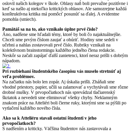
oslovil našich kolegov v škole. Ohlasy naň boli prevažne pozitívne i
keď sa našlo aj niekoľko kritických ohlasov. Ale samozrejme každá
konštruktívna kritika má pomôcť posunúť sa ďalej. A evidentne
pomohla (smiech).
Pamätáš sa na to, ako vznikalo úplne prvé číslo?
Áno, nadšene sme hľadali témy, ktoré by boli čo najaktuálnejšie.
Chceli sme prvým číslom zaujať a ohúriť. Hodiny sme sedeli v
učebni a nahlas zostavovali prvé číslo. Rubriky vznikali na
kolektívnom brainstormingu každého jedného člena redakcie.
Neskôr sa začali zapájať ďalší zanietenci, ktorí neraz prišli s dobrým
nápadom.
Pri rozbiehaní študentského časopisu vás muselo stretnúť aj
veľa problémov.
Na začiatku nás bolo len zopár. Aj úskalia prišli. Zháňali sme
vhodné priestory, papier, učili sa zalamovať a vychytávali sme rôzne
drobné mušky. V prvopočiatkoch nás sprevádzal tlačiarenský
škriatok a nevedeli sme eliminovať všetky chyby. Neklamným
znakom práce na Atteliéri boli čierne ruky, ktorými sme sa pýšili po
vytlačení každého nového čísla.
Ako sa k Atteliéru stavali ostatní študenti v jeho
prvopočiatkoch?
S nadšením a kriticky. Väčšina študentov nás zastavovala a