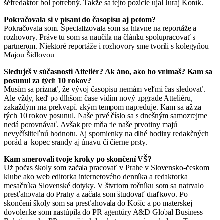
šéfredaktor bol potrebný. Takže sa tejto pozície ujal Juraj Koník.
Pokračovala si v písaní do časopisu aj potom?
Pokračovala som. Špecializovala som sa hlavne na reportáže a
rozhovory. Práve tu som sa naučila na článku spolupracovať s
partnerom. Niektoré reportáže i rozhovory sme tvorili s kolegyňou
Majou Šidlovou.
Sleduješ v súčasnosti Atteliér? Ak áno, ako ho vnímaš? Kam sa
posunul za tých 10 rokov?
Musím sa priznať, že vývoj časopisu nemám veľmi čas sledovať.
Ale vždy, keď po dlhšom čase vidím nový upgrade Atteliéru,
zakaždým ma prekvapí, akým tempom napreduje. Kam sa až za
tých 10 rokov posunul. Naše prvé číslo sa s dnešným samozrejme
nedá porovnávať. Avšak pre mňa tie naše prvotiny majú
nevyčísliteľnú hodnotu. Aj spomienky na dlhé hodiny redakčných
porád aj kopec srandy aj únavu či čierne prsty.
Kam smerovali tvoje kroky po skončení VŠ?
Už počas školy som začala pracovať v Prahe v Slovensko-českom
klube ako web editorka internetového denníka a redaktorka
mesačníka Slovenské dotyky. V štvrtom ročníku som sa natrvalo
presťahovala do Prahy a začala som študovať diaľkovo. Po
skončení školy som sa presťahovala do Košíc a po materskej
dovolenke som nastúpila do PR agentúry A&D Global Business