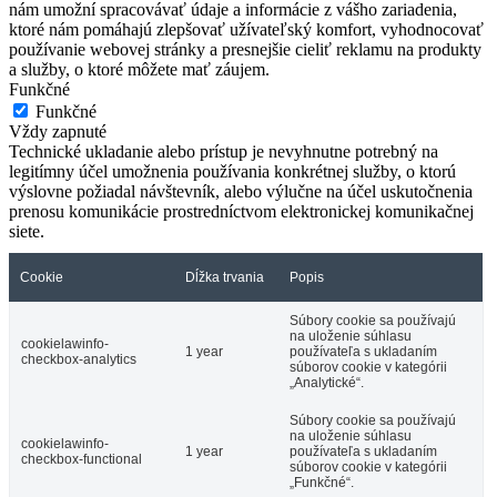
nám umožní spracovávať údaje a informácie z vášho zariadenia,
ktoré nám pomáhajú zlepšovať užívateľský komfort, vyhodnocovať
používanie webovej stránky a presnejšie cieliť reklamu na produkty
a služby, o ktoré môžete mať záujem.
Funkčné
Funkčné
Vždy zapnuté
Technické ukladanie alebo prístup je nevyhnutne potrebný na
legitímny účel umožnenia používania konkrétnej služby, o ktorú
výslovne požiadal návštevník, alebo výlučne na účel uskutočnenia
prenosu komunikácie prostredníctvom elektronickej komunikačnej
siete.
Cookie
Dĺžka trvania
Popis
Súbory cookie sa používajú
na uloženie súhlasu
cookielawinfo-
1 year
používateľa s ukladaním
checkbox-analytics
súborov cookie v kategórii
„Analytické“.
Súbory cookie sa používajú
na uloženie súhlasu
cookielawinfo-
1 year
používateľa s ukladaním
checkbox-functional
súborov cookie v kategórii
„Funkčné“.