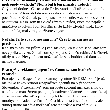
metropoly východu? Nechýbal ti ten pražský vzduch?
Chýba mi dodnes. Často sa do Prahy vraciam či už pracovne alebo
súkromne. V tom období som čakala svoju dcéru a manžel
pochádzal z Košíc, tak padlo jasné rozhodnutie. Avšak dnes vôbec
neľutujem. Našla som tu skvelé zázemie, prácu, ktorá ma napĺňa a
množstvo skvelých ľudí. Myslím si, že každý životný krok, ktorý
som urobila, mal v mojom živote zmysel.
Neťahá ťa to späť k novinárčine? Či si to už ani nevieš
predstaviť?
Keď mám čas, tak píšem. Aj keď niekedy len tak pre seba, aby som
nevypadla z cviku. Zatiaľ som spokojná s tým, čo robím. Ale človek
nikdy nevie. Nevylučujem možnosť, že sa v budúcnosti dám opäť
na novinárčinu.
Pracuješ v reklamnej agentúre. Čomu sa tam konkrétne
venuješ?
Pracujem v PR agentúre i reklamnej agentúre SEDEM, ktorá je už
niekoľko rokov jednou z najväčších agentúr na Východnom
Slovensku. V „reklamke“ som na poste account manažér a mojou
náplňou je manažment podujatí, kreatívne reklamné kampane ako aj
celková starostlivosť o jednotlivých klientov. Táto práca je v
mnohých ohľadoch veľmi náročná hlavne na čas a flexibilitu, ale na
druhej strane mi dáva možnosť sebarealizácie a voľnú ruku v
kreatívnom vyžití.