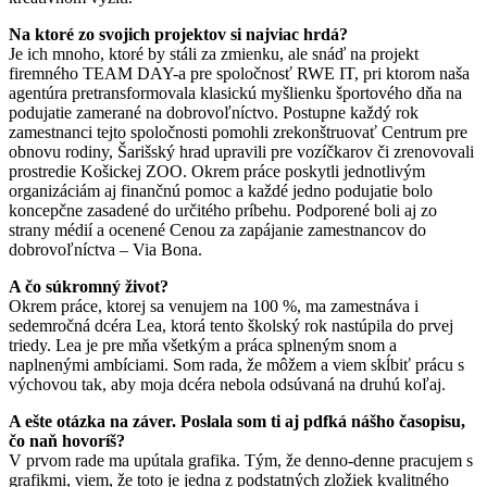
Na ktoré zo svojich projektov si najviac hrdá?
Je ich mnoho, ktoré by stáli za zmienku, ale snáď na projekt
firemného TEAM DAY-a pre spoločnosť RWE IT, pri ktorom naša
agentúra pretransformovala klasickú myšlienku športového dňa na
podujatie zamerané na dobrovoľníctvo. Postupne každý rok
zamestnanci tejto spoločnosti pomohli zrekonštruovať Centrum pre
obnovu rodiny, Šarišský hrad upravili pre vozíčkarov či zrenovovali
prostredie Košickej ZOO. Okrem práce poskytli jednotlivým
organizáciám aj finančnú pomoc a každé jedno podujatie bolo
koncepčne zasadené do určitého príbehu. Podporené boli aj zo
strany médií a ocenené Cenou za zapájanie zamestnancov do
dobrovoľníctva – Via Bona.
A čo súkromný život?
Okrem práce, ktorej sa venujem na 100 %, ma zamestnáva i
sedemročná dcéra Lea, ktorá tento školský rok nastúpila do prvej
triedy. Lea je pre mňa všetkým a práca splneným snom a
naplnenými ambíciami. Som rada, že môžem a viem skĺbiť prácu s
výchovou tak, aby moja dcéra nebola odsúvaná na druhú koľaj.
A ešte otázka na záver. Poslala som ti aj pdfká nášho časopisu,
čo naň hovoríš?
V prvom rade ma upútala grafika. Tým, že denno-denne pracujem s
grafikmi, viem, že toto je jedna z podstatných zložiek kvalitného