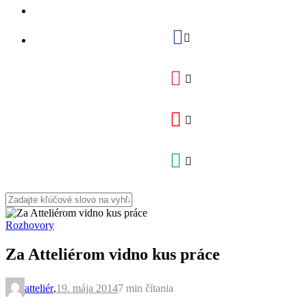
Rozhovory
Za Atteliérom vidno kus práce
atteliér
,
19. mája 2014
7 min
čítania