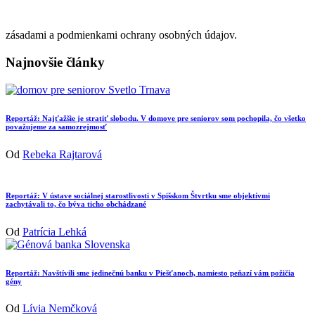
zásadami a podmienkami ochrany osobných údajov.
Najnovšie články
Reportáž: Najťažšie je stratiť slobodu. V domove pre seniorov som pochopila, čo všetko
považujeme za samozrejmosť
Od
Rebeka Rajtarová
Reportáž: V ústave sociálnej starostlivosti v Spišskom Štvrtku sme objektívmi
zachytávali to, čo býva ticho obchádzané
Od
Patrícia Lehká
Reportáž: Navštívili sme jedinečnú banku v Piešťanoch, namiesto peňazí vám požičia
gény
Od
Lívia Nemčková