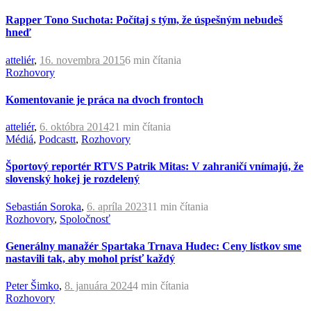
Rapper Tono Suchota: Počítaj s tým, že úspešným nebudeš
hneď
atteliér
,
16. novembra 2015
6 min
čítania
Rozhovory
Komentovanie je práca na dvoch frontoch
atteliér
,
6. októbra 2014
21 min
čítania
Médiá
,
Podcastt
,
Rozhovory
Športový reportér RTVS Patrik Mitas: V zahraničí vnímajú, že
slovenský hokej je rozdelený
Sebastián Soroka
,
6. apríla 2023
11 min
čítania
Rozhovory
,
Spoločnosť
Generálny manažér Spartaka Trnava Hudec: Ceny lístkov sme
nastavili tak, aby mohol prísť každý
Peter Šimko
,
8. januára 2024
4 min
čítania
Rozhovory