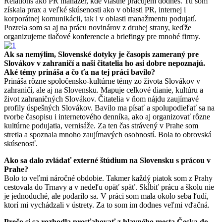
Relations ako PR manažér, kde vlastne pracujem dodnes. Tu som
získala prax a veľké skúsenosti ako v oblasti PR, internej i
korporátnej komunikácii, tak i v oblasti manažmentu podujatí.
Pozrela som sa aj na prácu novinárov z druhej strany, keďže
organizujeme tlačové konferencie a briefingy pre mnohé firmy.
Ak sa nemýlim, Slovenské dotyky je časopis zameraný pre
Slovákov v zahraničí a naši čitatelia ho asi dobre nepoznajú.
Aké témy prináša a čo ťa na tej práci bavilo?
Prináša rôzne spoločensko-kultúrne témy zo života Slovákov v
zahraničí, ale aj na Slovensku. Mapuje celkové dianie, kultúru a
život zahraničných Slovákov. Čitatelia v ňom nájdu zaujímavé
profily úspešných Slovákov. Bavilo ma písať a spolupodieľať sa na
tvorbe časopisu i internetového denníka, ako aj organizovať rôzne
kultúrne podujatia, vernisáže. Za ten čas strávený v Prahe som
stretla a spoznala mnoho zaujímavých osobností. Bola to obrovská
skúsenosť.
Ako sa dalo zvládať externé štúdium na Slovensku s prácou v
Prahe?
Bolo to veľmi náročné obdobie. Takmer každý piatok som z Prahy
cestovala do Trnavy a v nedeľu opäť späť. Skĺbiť prácu a školu nie
je jednoduché, ale podarilo sa. V práci som mala okolo seba ľudí,
ktorí mi vychádzali v ústrety. Za to som im dodnes veľmi vďačná.
Prečo si sa rozhodla presťahovať z hlavného mesta Česka do