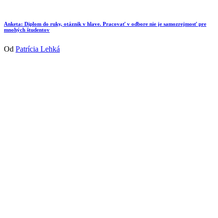
Anketa: Diplom do ruky, otáznik v hlave. Pracovať v odbore nie je samozrejmosť pre
mnohých študentov
Od
Patrícia Lehká