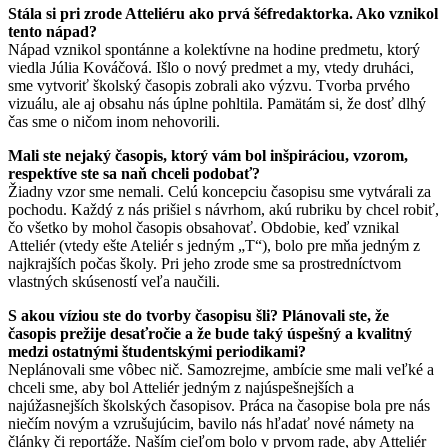
Stála si pri zrode Atteliéru ako prvá šéfredaktorka. Ako vznikol
tento nápad?
Nápad vznikol spontánne a kolektívne na hodine predmetu, ktorý
viedla Júlia Kováčová. Išlo o nový predmet a my, vtedy druháci,
sme vytvoriť školský časopis zobrali ako výzvu. Tvorba prvého
vizuálu, ale aj obsahu nás úplne pohltila. Pamätám si, že dosť dlhý
čas sme o ničom inom nehovorili.
Mali ste nejaký časopis, ktorý vám bol inšpiráciou, vzorom,
respektíve ste sa naň chceli podobať?
Žiadny vzor sme nemali. Celú koncepciu časopisu sme vytvárali za
pochodu. Každý z nás prišiel s návrhom, akú rubriku by chcel robiť,
čo všetko by mohol časopis obsahovať. Obdobie, keď vznikal
Atteliér (vtedy ešte Ateliér s jedným „T“), bolo pre mňa jedným z
najkrajších počas školy. Pri jeho zrode sme sa prostredníctvom
vlastných skúseností veľa naučili.
S akou víziou ste do tvorby časopisu šli? Plánovali ste, že
časopis prežije desaťročie a že bude taký úspešný a kvalitný
medzi ostatnými študentskými periodikami?
Neplánovali sme vôbec nič. Samozrejme, ambície sme mali veľké a
chceli sme, aby bol Atteliér jedným z najúspešnejších a
najúžasnejších školských časopisov. Práca na časopise bola pre nás
niečím novým a vzrušujúcim, bavilo nás hľadať nové námety na
články či reportáže. Naším cieľom bolo v prvom rade, aby Atteliér