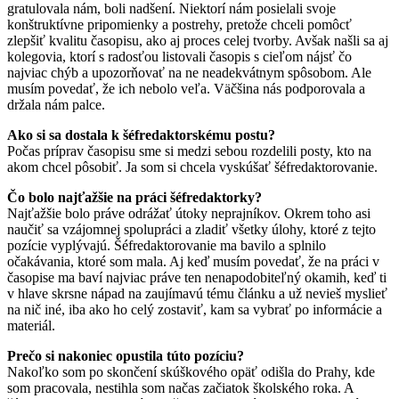
gratulovala nám, boli nadšení. Niektorí nám posielali svoje
konštruktívne pripomienky a postrehy, pretože chceli pomôcť
zlepšiť kvalitu časopisu, ako aj proces celej tvorby. Avšak našli sa aj
kolegovia, ktorí s radosťou listovali časopis s cieľom nájsť čo
najviac chýb a upozorňovať na ne neadekvátnym spôsobom. Ale
musím povedať, že ich nebolo veľa. Väčšina nás podporovala a
držala nám palce.
Ako si sa dostala k šéfredaktorskému postu?
Počas príprav časopisu sme si medzi sebou rozdelili posty, kto na
akom chcel pôsobiť. Ja som si chcela vyskúšať šéfredaktorovanie.
Čo bolo najťažšie na práci šéfredaktorky?
Najťažšie bolo práve odrážať útoky neprajníkov. Okrem toho asi
naučiť sa vzájomnej spolupráci a zladiť všetky úlohy, ktoré z tejto
pozície vyplývajú. Šéfredaktorovanie ma bavilo a splnilo
očakávania, ktoré som mala. Aj keď musím povedať, že na práci v
časopise ma baví najviac práve ten nenapodobiteľný okamih, keď ti
v hlave skrsne nápad na zaujímavú tému článku a už nevieš myslieť
na nič iné, iba ako ho celý zostaviť, kam sa vybrať po informácie a
materiál.
Prečo si nakoniec opustila túto pozíciu?
Nakoľko som po skončení skúškového opäť odišla do Prahy, kde
som pracovala, nestihla som načas začiatok školského roka. A