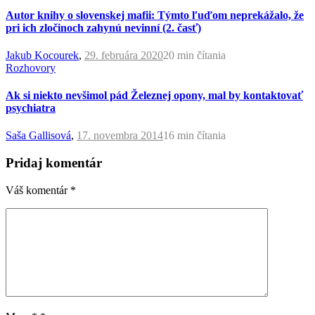
Autor knihy o slovenskej mafii: Týmto ľuďom neprekážalo, že
pri ich zločinoch zahynú nevinní (2. časť)
Jakub Kocourek
,
29. februára 2020
20 min
čítania
Rozhovory
Ak si niekto nevšimol pád Železnej opony, mal by kontaktovať
psychiatra
Saša Gallisová
,
17. novembra 2014
16 min
čítania
Pridaj komentár
Váš komentár
*