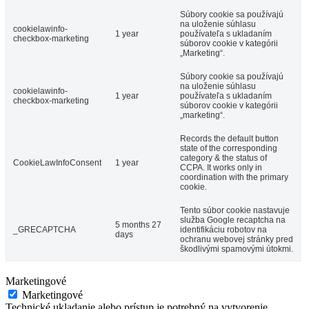
Súbory cookie sa používajú
na uloženie súhlasu
cookielawinfo-
1 year
používateľa s ukladaním
checkbox-marketing
súborov cookie v kategórii
„Marketing“.
Súbory cookie sa používajú
na uloženie súhlasu
cookielawinfo-
1 year
používateľa s ukladaním
checkbox-marketing
súborov cookie v kategórii
„marketing“.
Records the default button
state of the corresponding
category & the status of
CookieLawInfoConsent
1 year
CCPA. It works only in
coordination with the primary
cookie.
Tento súbor cookie nastavuje
služba Google recaptcha na
5 months 27
_GRECAPTCHA
identifikáciu robotov na
days
ochranu webovej stránky pred
škodlivými spamovými útokmi.
Marketingové
Marketingové
Technické ukladanie alebo prístup je potrebný na vytvorenie