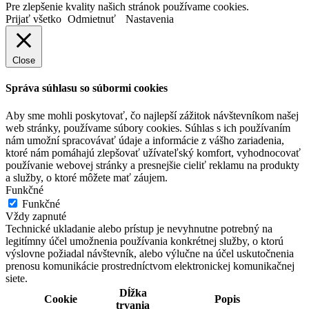
Pre zlepšenie kvality našich stránok používame cookies.
Prijať všetko
Odmietnuť
Nastavenia
Close
Správa súhlasu so súbormi cookies
Aby sme mohli poskytovať, čo najlepší zážitok návštevníkom našej
web stránky, používame súbory cookies. Súhlas s ich používaním
nám umožní spracovávať údaje a informácie z vášho zariadenia,
ktoré nám pomáhajú zlepšovať užívateľský komfort, vyhodnocovať
používanie webovej stránky a presnejšie cieliť reklamu na produkty
a služby, o ktoré môžete mať záujem.
Funkčné
Funkčné
Vždy zapnuté
Technické ukladanie alebo prístup je nevyhnutne potrebný na
legitímny účel umožnenia používania konkrétnej služby, o ktorú
výslovne požiadal návštevník, alebo výlučne na účel uskutočnenia
prenosu komunikácie prostredníctvom elektronickej komunikačnej
siete.
Dĺžka
Cookie
Popis
trvania