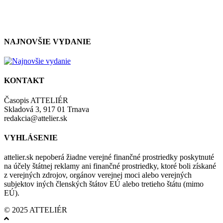
so zásadami a podmienkami ochrany osobných údajov.
NAJNOVŠIE VYDANIE
KONTAKT
Časopis ATTELIÉR
Skladová 3, 917 01 Trnava
redakcia@attelier.sk
VYHLÁSENIE
attelier.sk nepoberá žiadne verejné finančné prostriedky poskytnuté
na účely štátnej reklamy ani finančné prostriedky, ktoré boli získané
z verejných zdrojov, orgánov verejnej moci alebo verejných
subjektov iných členských štátov EÚ alebo tretieho štátu (mimo
EÚ).
© 2025 ATTELIÉR