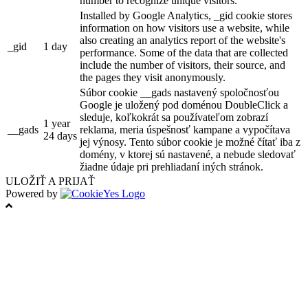
number to recognize unique visitors.
Installed by Google Analytics, _gid cookie stores
information on how visitors use a website, while
also creating an analytics report of the website's
_gid
1 day
performance. Some of the data that are collected
include the number of visitors, their source, and
the pages they visit anonymously.
Súbor cookie __gads nastavený spoločnosťou
Google je uložený pod doménou DoubleClick a
sleduje, koľkokrát sa používateľom zobrazí
1 year
__gads
reklama, meria úspešnosť kampane a vypočítava
24 days
jej výnosy. Tento súbor cookie je možné čítať iba z
domény, v ktorej sú nastavené, a nebude sledovať
žiadne údaje pri prehliadaní iných stránok.
ULOŽIŤ A PRIJAŤ
Powered by