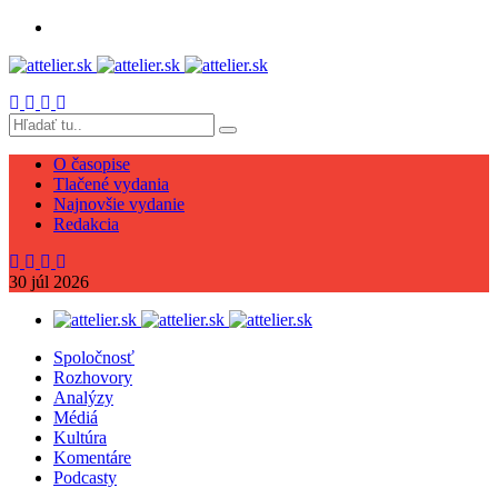
O časopise
Tlačené vydania
Najnovšie vydanie
Redakcia
30
júl
2026
Spoločnosť
Rozhovory
Analýzy
Médiá
Kultúra
Komentáre
Podcasty