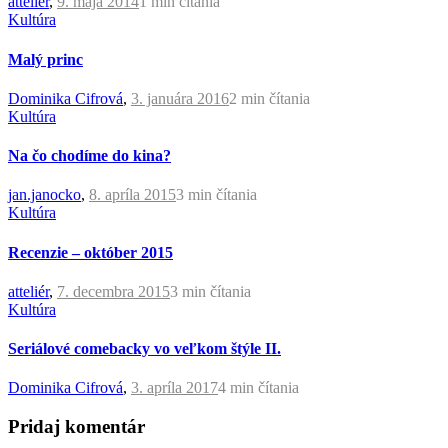
atteliér
,
9. mája 2014
1 min
čítania
Kultúra
Malý princ
Dominika Cifrová
,
3. januára 2016
2 min
čítania
Kultúra
Na čo chodíme do kina?
jan.janocko
,
8. apríla 2015
3 min
čítania
Kultúra
Recenzie – október 2015
atteliér
,
7. decembra 2015
3 min
čítania
Kultúra
Seriálové comebacky vo veľkom štýle II.
Dominika Cifrová
,
3. apríla 2017
4 min
čítania
Pridaj komentár