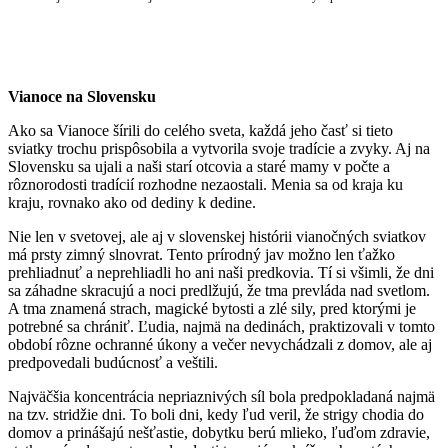
Vianoce na Slovensku
Ako sa Vianoce šírili do celého sveta, každá jeho časť si tieto
sviatky trochu prispôsobila a vytvorila svoje tradície a zvyky. Aj na
Slovensku sa ujali a naši starí otcovia a staré mamy v počte a
rôznorodosti tradícií rozhodne nezaostali. Menia sa od kraja ku
kraju, rovnako ako od dediny k dedine.
Nie len v svetovej, ale aj v slovenskej histórii vianočných sviatkov
má prsty zimný slnovrat. Tento prírodný jav možno len ťažko
prehliadnuť a neprehliadli ho ani naši predkovia. Tí si všimli, že dni
sa záhadne skracujú a noci predlžujú, že tma prevláda nad svetlom.
A tma znamená strach, magické bytosti a zlé sily, pred ktorými je
potrebné sa chrániť. Ľudia, najmä na dedinách, praktizovali v tomto
období rôzne ochranné úkony a večer nevychádzali z domov, ale aj
predpovedali budúcnosť a veštili.
Najväčšia koncentrácia nepriaznivých síl bola predpokladaná najmä
na tzv. stridžie dni. To boli dni, kedy ľud veril, že strigy chodia do
domov a prinášajú nešťastie, dobytku berú mlieko, ľuďom zdravie,