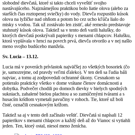
slobodné dievčatá, ktoré si takto chceli vyveštiť svojho
nastávajúceho. Najznámejšou praktikou bolo liatie olova (alebo za
starších čias roztopenej sviečky) do vody. Dievča rozpustilo kúsok
olova na lyžičke nad ohňom a potom ho cez ucho kľúča lialo do
misky s vodou. Tak už zostávalo len zistiť, aké remeslo predstavuje
stuhnutý kúsok olova. Taktiež sa v tento deň varili halušky, do
ktorých dievčatá poskrývali papieriky s menami chlapcov. Halušku,
ktorá vyplávala v hrnci na povrch prvá, dievča otvorilo a v nej našlo
meno svojho budúceho manžela.
Sv. Lucia – 13.12.
Lucia má v poverách prívlastok najväčšej zo všetkých bosoriek (čo
je, samozrejme, od pravdy veľmi ďaleko). V ten deň sa ľudia báli
najviac, a tomu aj zodpovedali ochranné úkony. Cesnakom sa
potieralo prakticky všetko v dome vrátane členov domácnosti a
dobytka. Podvečer chodili po domoch dievky v bielych spodných
sukniach, zahalené bielou plachtou a so zamúčenými tvárami a s
husacím krídlom vymetali pavučiny v rohoch. Tie, ktoré už boli
čisté, označili cesnakovým krížom.
Taktiež sa aj v tento deň začínalo veštiť. Dievčatá si napísali 12
papierikov s menami chlapcov a každý deň až do Vianoc si vytiahli
jeden. Ten, ktorý ostal, niesol meno ženícha.