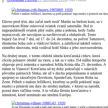
Príbeh o malom Ježiškovi, ktorému sa prišli pokloniť traja mudrci a priniesli mu dary
Dávno pred tým, ako začal sneh nosiť Martin na bielom koni, sa v
starovekom Ríme oslavoval sviatok zvaný saturnálie. Bol to
najpopulárnejší sviatok plný osláv, pitia a jedenia, kedy ľudia
nepracovali, ale navzájom sa navštevovali a obdarúvali. Tento
bujarý čas trval 7 dní, od 17. do 24. decembra, na počesť Saturnovi,
rímskemu bohu osív a vládcovi bohov, a zahrňoval taktiež oslavu
zimného slnovratu, teda vzdával hold Slnku a jeho znovuzrodeniu.
Na druhej strane, v tomto období silnela kresťanská cirkev, ktorá
chcela pohanov obrátiť na vieru, a tak sa v roku 354 nášho letopočtu
objavuje prvá zmienka o narodení Ježiša Krista dňa 25. decembra. A
máme tu Vianoce! Kresťania od tej doby pokračujú v oslavách
pôvodne patriacich Slnku, ale už v duchu pripomínania si udalosti
spojenej so zázračným človekom, Spasiteľom, Synom Boha na
Zemi. Príbeh o malom Ježiškovi, ktorému sa prišli pokloniť traja
mudrci a priniesli mu dary do strohej maštale, v ktorej sa narodil,
pozná dnes väčšina sveta. A to vďaka šíreniu kresťanstva v
minulosti, ktoré neminulo ani strednú Európu.
Aj na Slovensku sa ujali a naši starí otcovia a staré mamy v počte a rôznorodosti tra