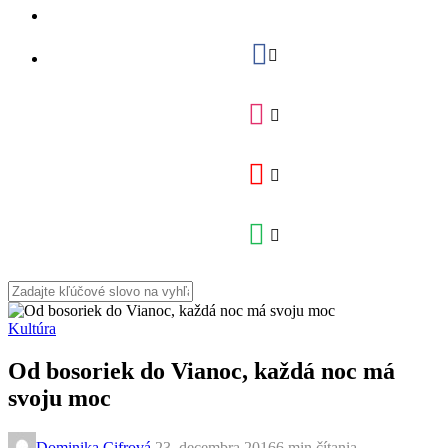
Kultúra
Od bosoriek do Vianoc, každá noc má
svoju moc
Dominika Cifrová
,
23. decembra 2016
6 min
čítania