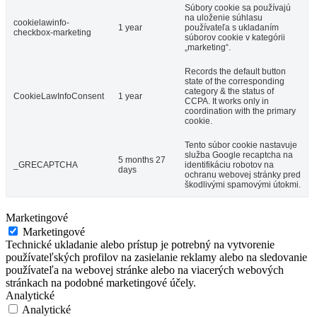
Súbory cookie sa používajú
na uloženie súhlasu
cookielawinfo-
1 year
používateľa s ukladaním
checkbox-marketing
súborov cookie v kategórii
„marketing“.
Records the default button
state of the corresponding
category & the status of
CookieLawInfoConsent
1 year
CCPA. It works only in
coordination with the primary
cookie.
Tento súbor cookie nastavuje
služba Google recaptcha na
5 months 27
_GRECAPTCHA
identifikáciu robotov na
days
ochranu webovej stránky pred
škodlivými spamovými útokmi.
Marketingové
Marketingové
Technické ukladanie alebo prístup je potrebný na vytvorenie
používateľských profilov na zasielanie reklamy alebo na sledovanie
používateľa na webovej stránke alebo na viacerých webových
stránkach na podobné marketingové účely.
Analytické
Analytické