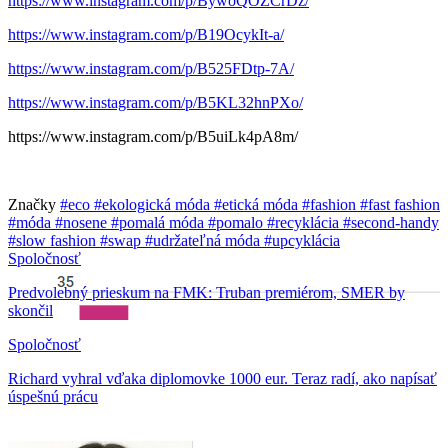
https://www.instagram.com/p/BywoQOZCrDz/
https://www.instagram.com/p/B19OcykIt-a/
https://www.instagram.com/p/B525FDtp-7A/
https://www.instagram.com/p/B5KL32hnPXo/
https://www.instagram.com/p/B5uiLk4pA8m/
Značky
#eco
#ekologická móda
#etická móda
#fashion
#fast fashion
#móda
#nosene
#pomalá móda
#pomalo
#recyklácia
#second-handy
#slow fashion
#swap
#udržateľná móda
#upcyklácia
Spoločnosť
Predvolebný prieskum na FMK: Truban premiérom, SMER by
skončil
Spoločnosť
Richard vyhral vďaka diplomovke 1000 eur. Teraz radí, ako napísať
úspešnú prácu