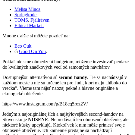
Melisa Minca
,
Springkode
,
TOMS
,
Fjällräven
,
Ethical Market.
Mnohé ďalšie si môžete pozrieť na:
Eco Cult
či
Good On You
.
Pokiaľ nie sme obmedzení budgetom, môžeme investovať peniaze
do kvalitných značkových vecí od samotných návrhárov.
Dostupnejšou alternatívou sú
second-handy
. Tie sa nachádzajú v
každom meste a nie sú určené len pre ľudí, ktorí majú „hlboko do
vrecka”. Vieme tam nájsť naozaj pekné a hlavne originálne a
ekologické oblečenie.
https://www.instagram.com/p/B18cq5roz2V/
Jedným z najoriginálnejších a najštýlovejších second-handov na
Slovensku je
NOSENE
. Nepredávajú len obnosené oblečenie, ale
niektoré kúsky upcyklujú. Ktokoľvek k nim môže priniesť svoje
obnosené oblečenie. Ich kamenné predajne sa nachádzajú