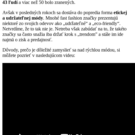
43 ľudí
a viac než 50 bolo zranených.
Avšak v posledných rokoch sa dostáva do popredia forma
etickej
a udržateľnej módy
. Mnohé fast fashion značky prezentujú
niektoré zo svojich odevov ako „udržateľné“ a „eco-friendly“.
Netvrdíme, že to tak nie je. Netreba však zabúdať na to, že takéto
značky sa často snažia iba držať krok s „trendom” a stále im ide
najmä o zisk a predajnosť.
Dôvody, prečo je dôležité zamyslieť sa nad rýchlou módou, si
môžete pozrieť v nasledujúcom videu: