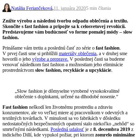
Natália Feriančeková
,
11. januára 2020
5 min
čítania
Znížte výrobu a následnú tvorbu odpadu oblečenia a textilu.
Skončite s fast fashion a pripojte sa k celosvetovej revolúcii.
Predstavujeme vám budúcnosť vo forme pomalej módy – slow
fashion.
Prinášame vám tretiu a poslednú časť zo série o
fast fashion
.
V prvej časti sme si priblížili
materiály oblečenia
, a v druhej sme
hovorili o jeho
výrobe a preprave.
V poslednej časti sa budeme
venovať následkom fast fashion a možnostiam jeho eliminácie
prostredníctvom
slow fashion, recyklácie a upcyklácie
.
„Slow fashion je dômyselne vyrobené vysokokvalitné
oblečenie s doplnkami, určené na dlhodobé nosenie.“
Fast fashion
neškodí len životnému prostrediu a zdraviu
konzumentov, ale vo veľkej miere aj pracovníkom v odevných a
textilných továrňach. V minulosti sa vo fabrikách v dôsledku
nedostatočných bezpečnostných opatrení stalo niekoľko „nehôd“ so
smrteľnými následkami.
Posledná udalosť
je z
8. decembra 2019
z
indického Dillí, kde vypukol požiar, pri ktorom
zomrelo minimálne