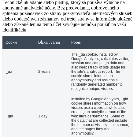
Technické ukladanie alebo prístup, ktorý sa používa výlučne na
anonymné analytické účely. Bez predvolania, dobrovoľného
splnenia požiadaviek zo strany poskytovateľa internetových služieb
alebo dodatočných záznamov od tretej strany sa informácie uložené
alebo získané len na tento účel zvyčajne nemôžu použiť na vašu
identifikáciu.
Cookie
Dĺžka trvania
Popis
The _ga cookie, installed by
Google Analytics, calculates visitor,
session and campaign data and
also keeps track of site usage for
_ga
2 years
the site's analytics report. The
cookie stores information
anonymously and assigns a
randomly generated number to
recognize unique visitors.
Installed by Google Analytics, _gid
cookie stores information on how
visitors use a website, while also
creating an analytics report of the
_gid
1 day
website's performance. Some of
the data that are collected include
the number of visitors, their source,
and the pages they visit
anonymously.