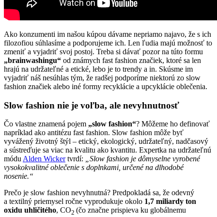
Ako konzumenti im našou kúpou dávame nepriamo najavo, že s ich
filozofiou súhlasíme a podporujeme ich. Len ľudia majú možnosť to
zmeniť a vyjadriť svoj postoj. Treba si dávať pozor na túto formu
„brainwashingu“
od známych fast fashion značiek, ktoré sa len
hrajú na udržateľné a etické, lebo je to trendy a in. Skúsme im
vyjadriť náš nesúhlas tým, že radšej podporíme niektorú zo slow
fashion značiek alebo iné formy recyklácie a upcyklácie oblečenia.
Slow fashion nie je voľba, ale nevyhnutnosť
Čo vlastne znamená pojem
„slow fashion“
? Môžeme ho definovať
napríklad ako antitézu fast fashion. Slow fashion môže byť
vyvážený životný štýl – etický, ekologický, udržateľný, nadčasový
a sústreďuje sa viac na kvalitu ako kvantitu. Expertka na udržateľnú
módu
Alden Wicker
tvrdí:
„Slow fashion je dômyselne vyrobené
vysokokvalitné oblečenie s doplnkami, určené na dlhodobé
nosenie.“
Prečo je slow fashion nevyhnutná? Predpokladá sa, že odevný
a textilný priemysel ročne vyprodukuje okolo
1,7 miliardy ton
oxidu uhličitého
, CO
(čo značne prispieva ku globálnemu
2