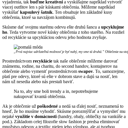
vyjadrenia, tak
buďme kreatívni
a vyskúšajme napríklad vytvoriť
viacej outfitov len s pár kúskami oblečenia. Môžeme napríklad
vyskúšať
kapsulový šatník
. Ten obsahuje len základné kusy
oblečenia, ktoré sa navzájom kombinujú.
Skúsme dať svojmu starému odevu ešte druhú šancu a
upcyklujme
ho
. Teda vytvorme nové kúsky oblečenia z toho starého. Na rozdiel
od recyklácie sa upcykláciou odevu jeho hodnota zvyšuje.
„Prvá najviac udržateľná možnosť je byť nahý, my sme tá druhá.”
Oblečenie na sto
Prostredníctvom
recyklácie
tak naše oblečenie môžeme darovať
známemu, rodine, na charitu, do second handov, kontajnerov na
oblečenie alebo vymeniť prostredníctvom
swapov
. To, samozrejme,
platí pre odevy, ktoré sú ešte v dobrom stave a dajú sa nosiť, len
nám už nesedia alebo nás prestali baviť.
Na to, aby sme boli trendy a in, nepotrebujeme
nakupovať kvantá oblečenia.
Ak je oblečenie už
poškodené
a nedá sa ďalej nosiť, neznamená to
hneď, že ho musíme vyhodiť. Skúsme porozmýšľať a vymyslieť mu
nejaké
využitie v domácnosti
(handry, obaly, obliečky na vankúše a
pod.). Základom celej filozofie slow fashion je predsa eliminovať
množstvo odevov a textilu; nielen jeho výrobou, ale aj tvorbou