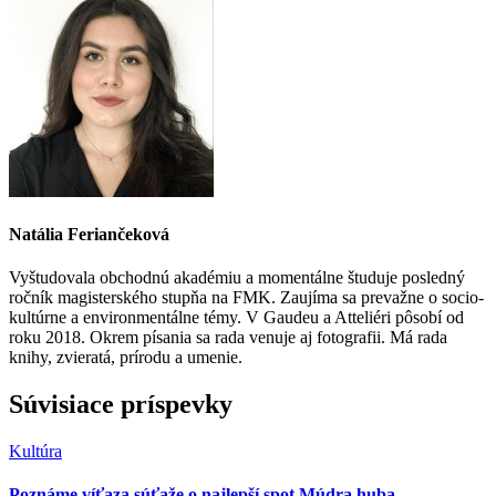
Natália Feriančeková
Vyštudovala obchodnú akadémiu a momentálne študuje posledný
ročník magisterského stupňa na FMK. Zaujíma sa prevažne o socio-
kultúrne a environmentálne témy. V Gaudeu a Atteliéri pôsobí od
roku 2018. Okrem písania sa rada venuje aj fotografii. Má rada
knihy, zvieratá, prírodu a umenie.
Súvisiace príspevky
Kultúra
Poznáme víťaza súťaže o najlepší spot Múdra huba