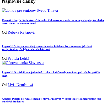
Najnovšie články
Reportáž: Najťažšie je stratiť slobodu. V domove pre seniorov som pochopila, čo všetko
považujeme za samozrejmosť
Od
Rebeka Rajtarová
Reportáž: V ústave sociálnej starostlivosti v Spišskom Štvrtku sme objektívmi
zachytávali to, čo býva ticho obchádzané
Od
Patrícia Lehká
Reportáž: Navštívili sme jedinečnú banku v Piešťanoch, namiesto peňazí vám požičia
gény
Od
Lívia Nemčková
Anketa: Diplom do ruky, otáznik v hlave. Pracovať v odbore nie je samozrejmosť pre
mnohých študentov