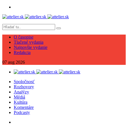
O časopise
Tlačené vydania
Najnovšie vydanie
Redakcia
07
aug
2026
Spoločnosť
Rozhovory
Analýzy
Médiá
Kultúra
Komentáre
Podcasty