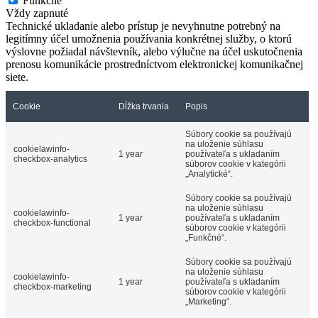
Funkčné
Vždy zapnuté
Technické ukladanie alebo prístup je nevyhnutne potrebný na
legitímny účel umožnenia používania konkrétnej služby, o ktorú
výslovne požiadal návštevník, alebo výlučne na účel uskutočnenia
prenosu komunikácie prostredníctvom elektronickej komunikačnej
siete.
Cookie
Dĺžka trvania
Popis
Súbory cookie sa používajú
na uloženie súhlasu
cookielawinfo-
1 year
používateľa s ukladaním
checkbox-analytics
súborov cookie v kategórii
„Analytické“.
Súbory cookie sa používajú
na uloženie súhlasu
cookielawinfo-
1 year
používateľa s ukladaním
checkbox-functional
súborov cookie v kategórii
„Funkčné“.
Súbory cookie sa používajú
na uloženie súhlasu
cookielawinfo-
1 year
používateľa s ukladaním
checkbox-marketing
súborov cookie v kategórii
„Marketing“.