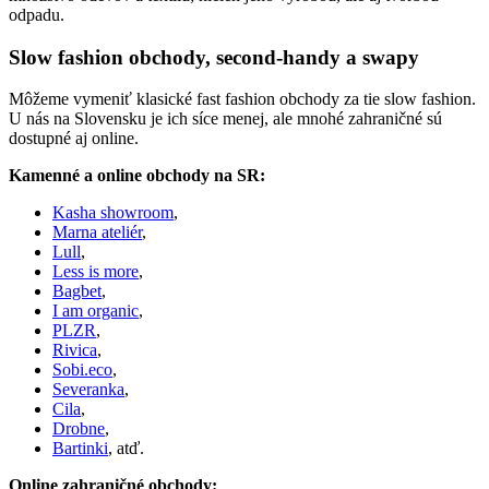
odpadu.
Slow fashion obchody, second-handy a swapy
Môžeme vymeniť klasické fast fashion obchody za tie slow fashion.
U nás na Slovensku je ich síce menej, ale mnohé zahraničné sú
dostupné aj online.
Kamenné a online obchody na SR:
Kasha showroom
,
Marna ateliér
,
Lull
,
Less is more
,
Bagbet
,
I am organic
,
PLZR
,
Rivica
,
Sobi.eco
,
Severanka
,
Cila
,
Drobne
,
Bartinki
, atď.
Online zahraničné obchody: