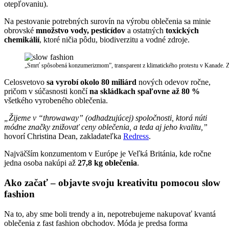
otepľovaniu).
Na pestovanie potrebných surovín na výrobu oblečenia sa minie
obrovské
množstvo vody, pesticídov
a ostatných
toxických
chemikálií
, ktoré ničia pôdu, biodiverzitu a vodné zdroje.
„Smrť spôsobená konzumerizmom”, transparent z klimatického protestu v Kanade. 
Celosvetovo
sa vyrobí okolo 80 miliárd
nových odevov ročne,
pričom v súčasnosti končí
na skládkach spaľovne až 80 %
všetkého vyrobeného oblečenia.
„Žijeme v “throwaway” (odhadzujúcej) spoločnosti, ktorá núti
módne značky znižovať ceny oblečenia, a teda aj jeho kvalitu,”
hovorí Christina Dean, zakladateľka
Redress
.
Najväčším konzumentom v Európe je Veľká Británia, kde ročne
jedna osoba nakúpi až
27,8 kg oblečenia
.
Ako začať – objavte svoju kreativitu pomocou slow
fashion
Na to, aby sme boli trendy a in, nepotrebujeme nakupovať kvantá
oblečenia z fast fashion obchodov. Móda je predsa forma