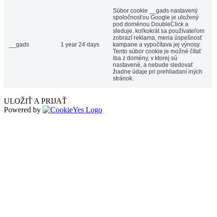
Súbor cookie __gads nastavený
spoločnosťou Google je uložený
pod doménou DoubleClick a
sleduje, koľkokrát sa používateľom
zobrazí reklama, meria úspešnosť
__gads
1 year 24 days
kampane a vypočítava jej výnosy.
Tento súbor cookie je možné čítať
iba z domény, v ktorej sú
nastavené, a nebude sledovať
žiadne údaje pri prehliadaní iných
stránok.
ULOŽIŤ A PRIJAŤ
Powered by