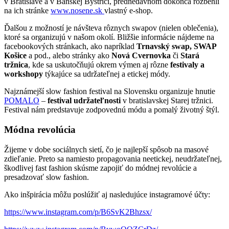
v Bratislave a v Banskej Bystrici, prednedávnom dokonca rozbehli
na ich stránke
www.nosene.sk
vlastný e-shop.
Ďalšou z možností je návšteva rôznych swapov (nielen oblečenia),
ktoré sa organizujú v našom okolí. Bližšie informácie nájdeme na
facebookových stránkach, ako napríklad
Trnavský swap, SWAP
Košice
a pod., alebo stránky ako
Nová Cvernovka
či
Stará
tržnica
, kde sa uskutočňujú okrem výmen aj rôzne
festivaly a
workshopy
týkajúce sa udržateľnej a etickej módy.
Najznámejší slow fashion festival na Slovensku organizuje hnutie
POMALO
–
festival udržateľnosti
v bratislavskej Starej tržnici.
Festival nám predstavuje zodpovednú módu a pomalý životný štýl.
Módna revolúcia
Žijeme v dobe sociálnych sietí, čo je najlepší spôsob na masové
zdieľanie. Preto sa namiesto propagovania neetickej, neudržateľnej,
škodlivej fast fashion skúsme zapojiť do módnej revolúcie a
presadzovať slow fashion.
Ako inšpirácia môžu poslúžiť aj nasledujúce instagramové účty:
https://www.instagram.com/p/B6SvK2Bhzsx/