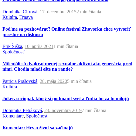
Dominika Cifrová
,
17. decembra 2015
2 min
čítania
Kultúra
,
Trnava
Poďme sa pozhovárať! Online festival Zhovorka chce vytvoriť
priestor na diskusiu
Erik Šiška
,
10. apríla 2021
1 min
čítania
Spoločnosť
Mileniáli sú dvakrát menej sexuálne aktívni ako generácia pred
nimi. Chodia mladí ešte na rande?
Patrícia Prašovská
,
28. mája 2020
5 min
čítania
Kultúra
Joker, sociopat, ktorý si podmanil svet a ľudia ho za to milujú
Dominika Petráková
,
23. novembra 2019
7 min
čítania
Komentáre
,
Spoločnosť
Komentár: Hry o život sa začínajú