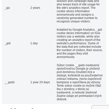
session and campaign data and
also keeps track of site usage for
_ga
2 years
the site's analytics report. The
cookie stores information
anonymously and assigns a
randomly generated number to
recognize unique visitors.
Installed by Google Analytics, _gid
cookie stores information on how
visitors use a website, while also
creating an analytics report of the
_gid
1 day
website's performance. Some of
the data that are collected include
the number of visitors, their source,
and the pages they visit
anonymously.
Súbor cookie __gads nastavený
spoločnosťou Google je uložený
pod doménou DoubleClick a
sleduje, koľkokrát sa používateľom
zobrazí reklama, meria úspešnosť
__gads
1 year 24 days
kampane a vypočítava jej výnosy.
Tento súbor cookie je možné čítať
iba z domény, v ktorej sú
nastavené, a nebude sledovať
žiadne údaje pri prehliadaní iných
stránok.