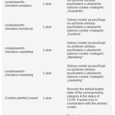
na uloženie súhlasu
cookielawinfo-
1 year
používateľa s ukladaním
checkbox-analytics
súborov cookie v kategórii
„Analytické“.
Súbory cookie sa používajú
na uloženie súhlasu
cookielawinfo-
1 year
používateľa s ukladaním
checkbox-functional
súborov cookie v kategórii
„Funkčné“.
Súbory cookie sa používajú
na uloženie súhlasu
cookielawinfo-
1 year
používateľa s ukladaním
checkbox-marketing
súborov cookie v kategórii
„Marketing“.
Súbory cookie sa používajú
na uloženie súhlasu
cookielawinfo-
1 year
používateľa s ukladaním
checkbox-marketing
súborov cookie v kategórii
„marketing“.
Records the default button
state of the corresponding
category & the status of
CookieLawInfoConsent
1 year
CCPA. It works only in
coordination with the primary
cookie.