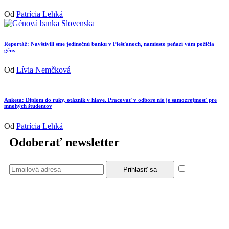
Od
Patrícia Lehká
Reportáž: Navštívili sme jedinečnú banku v Piešťanoch, namiesto peňazí vám požičia
gény
Od
Lívia Nemčková
Anketa: Diplom do ruky, otáznik v hlave. Pracovať v odbore nie je samozrejmosť pre
mnohých študentov
Od
Patrícia Lehká
Odoberať newsletter
Súhlasím
so zásadami a podmienkami ochrany osobných údajov.