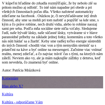
V kúpeľni hľadíme do zrkadla rozmýšľajúc, že by nebolo zlé sa
pritom možno aj odfotiť. To isté nám napadne pri obede a pri
všetkých činnostiach počas dňa. Všetko nafotené automaticky
zdieľame na facebook . Otázkou je, či nevyhľadávame istý druh
činností, aby sme sa mohli pri tom nafotiť a popýšiť sa kde sme, s
kým a čo práve robíme, nech druhí vidia, alebo to robíme naozaj
sami pre seba. Podľa mňa sociálne siete ničia vzťahy. Sledujeme
ľudí, naše bývalé lásky, naše súčasné lásky, vytvárame si v hlave
paranoidné príbehy na základe jednej fotky, komentáru a toto všetko
nás núti hádať sa a žiarliť. Keby sme radšej toľko energie sústredili
do iných činností -chodili viac von a tým nemyslím stretnúť sa s
priateľmi na káve a byť online na messengeri. Začnime viac vnímať
realitu, menej zdieľať, a čo najviac tráviť čas s tými, na ktorých nám
záleží. Neviem ako vy, ale ja mám najkrajšie zážitky z detstva, keď
som nevedela, čo znamená byť online.
Autor: Patrícia Mráziková
Komentáre
Hlas alebo X?
Kultúra
Kultúra - odporúčame Vám