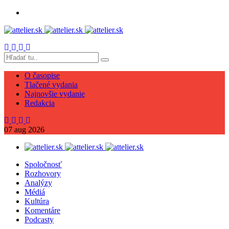
O časopise
Tlačené vydania
Najnovšie vydanie
Redakcia
07
aug
2026
Spoločnosť
Rozhovory
Analýzy
Médiá
Kultúra
Komentáre
Podcasty