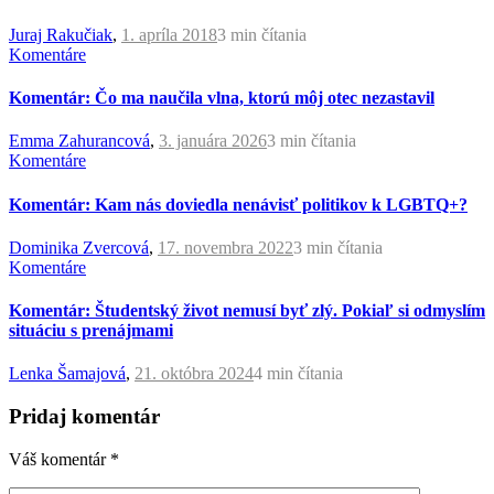
Juraj Rakučiak
,
1. apríla 2018
3 min
čítania
Komentáre
Komentár: Čo ma naučila vlna, ktorú môj otec nezastavil
Emma Zahurancová
,
3. januára 2026
3 min
čítania
Komentáre
Komentár: Kam nás doviedla nenávisť politikov k LGBTQ+?
Dominika Zvercová
,
17. novembra 2022
3 min
čítania
Komentáre
Komentár: Študentský život nemusí byť zlý. Pokiaľ si odmyslím
situáciu s prenájmami
Lenka Šamajová
,
21. októbra 2024
4 min
čítania
Pridaj komentár
Váš komentár
*