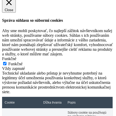
Close
Správa súhlasu so súbormi cookies
Aby sme mohli poskytovať, čo najlepší zážitok návštevníkom našej
web stránky, používame súbory cookies. Súhlas s ich používaním
nám umožní spracovávať údaje a informácie z vášho zariadenia,
ktoré nám pomáhajú zlepšovať užívateľský komfort, vyhodnocovať
používanie webovej stránky a presnejšie cieliť reklamu na produkty
a služby, o ktoré môžete mať záujem.
Funkčné
Funkčné
Vždy zapnuté
Technické ukladanie alebo prístup je nevyhnutne potrebný na
legitímny účel umožnenia používania konkrétnej služby, o ktorú
výslovne požiadal návštevník, alebo výlučne na účel uskutočnenia
prenosu komunikácie prostredníctvom elektronickej komunikačnej
siete.
Cookie
Dĺžka trvania
Popis
Súbory cookie sa používajú