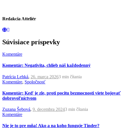
Redakcia Atteliér
Súvisiace príspevky
Komentáre
Komentár: Negativita, chlieb náš každodenný
Patrícia Lehká
,
26. marca 2026
3 min
čítania
Komentáre
,
Spoločnosť
Komentár: Keď je zle, proti pocitu bezmocnosti viete bojovať
dobrovoľníctvom
Zuzana Šebová
,
9. decembra 2024
3 min
čítania
Komentáre
Nie je to pre mňa! Ako a na koho funguje Tinder?