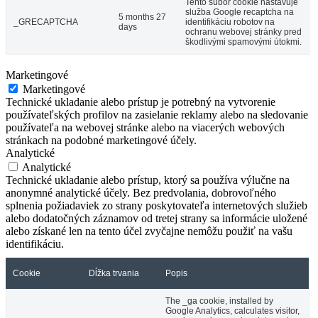
Tento súbor cookie nastavuje
služba Google recaptcha na
5 months 27
_GRECAPTCHA
identifikáciu robotov na
days
ochranu webovej stránky pred
škodlivými spamovými útokmi.
Marketingové
Marketingové
Technické ukladanie alebo prístup je potrebný na vytvorenie
používateľských profilov na zasielanie reklamy alebo na sledovanie
používateľa na webovej stránke alebo na viacerých webových
stránkach na podobné marketingové účely.
Analytické
Analytické
Technické ukladanie alebo prístup, ktorý sa používa výlučne na
anonymné analytické účely. Bez predvolania, dobrovoľného
splnenia požiadaviek zo strany poskytovateľa internetových služieb
alebo dodatočných záznamov od tretej strany sa informácie uložené
alebo získané len na tento účel zvyčajne nemôžu použiť na vašu
identifikáciu.
Cookie
Dĺžka trvania
Popis
The _ga cookie, installed by
Google Analytics, calculates visitor,