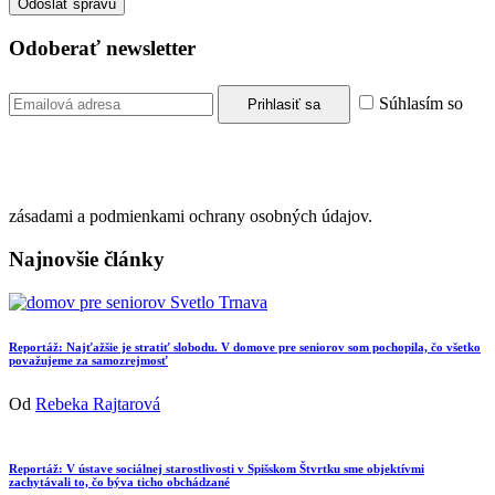
Odoberať newsletter
Súhlasím so
zásadami a podmienkami ochrany osobných údajov.
Najnovšie články
Reportáž: Najťažšie je stratiť slobodu. V domove pre seniorov som pochopila, čo všetko
považujeme za samozrejmosť
Od
Rebeka Rajtarová
Reportáž: V ústave sociálnej starostlivosti v Spišskom Štvrtku sme objektívmi
zachytávali to, čo býva ticho obchádzané