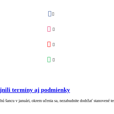
ejnili termíny aj podmienky
ú šancu v januári, okrem učenia sa, nezabudnite dodržať stanovené ter