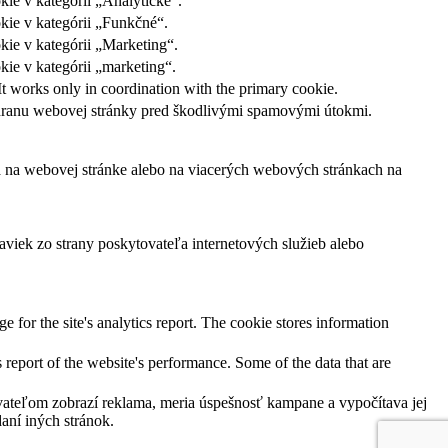
ie v kategórii „Analytické“.
kie v kategórii „Funkčné“.
kie v kategórii „Marketing“.
ie v kategórii „marketing“.
It works only in coordination with the primary cookie.
ochranu webovej stránky pred škodlivými spamovými útokmi.
ľa na webovej stránke alebo na viacerých webových stránkach na
viek zo strany poskytovateľa internetových služieb alebo
e for the site's analytics report. The cookie stores information
 report of the website's performance. Some of the data that are
ateľom zobrazí reklama, meria úspešnosť kampane a vypočítava jej
aní iných stránok.