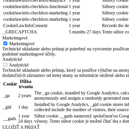
cookielawinfo-checkbox-analytics
1 year
Súbory cookie 
cookielawinfo-checkbox-functional
1 year
Súbory cookie 
cookielawinfo-checkbox-marketing
1 year
Súbory cookie 
cookielawinfo-checkbox-marketing
1 year
Súbory cookie 
CookieLawInfoConsent
1 year
Records the de
_GRECAPTCHA
5 months 27 days
Tento súbor co
Marketingové
Marketingové
Technické ukladanie alebo prístup je potrebný na vytvorenie používa
podobné marketingové účely.
Analytické
Analytické
Technické ukladanie alebo prístup, ktorý sa používa výlučne na anon
dodatočných záznamov od tretej strany sa informácie uložené alebo zí
Dĺžka
Cookie
trvania
The _ga cookie, installed by Google Analytics, calcul
_ga
2 years
anonymously and assigns a randomly generated numb
Installed by Google Analytics, _gid cookie stores in
_gid
1 day
collected include the number of visitors, their sourc
1 year
Súbor cookie __gads nastavený spoločnosťou Googl
__gads
24 days
výnosy. Tento súbor cookie je možné čítať iba z dom
ULOŽIŤ A PRIJAŤ