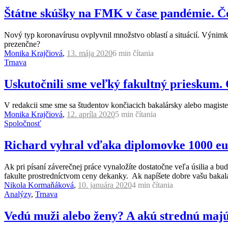
Štátne skúšky na FMK v čase pandémie. Čo
Nový typ koronavírusu ovplyvnil množstvo oblastí a situácií. Výnimk
prezenčne?
Monika Krajčiová
,
13. mája 2020
6 min
čítania
Trnava
Uskutočnili sme veľký fakultný prieskum. 
V redakcii sme sme sa študentov končiacich bakalársky alebo magister
Monika Krajčiová
,
12. apríla 2020
5 min
čítania
Spoločnosť
Richard vyhral vďaka diplomovke 1000 eur
Ak pri písaní záverečnej práce vynaložíte dostatočne veľa úsilia a b
fakulte prostredníctvom ceny dekanky. Ak napíšete dobre vašu bakal
Nikola Kormaňáková
,
10. januára 2020
4 min
čítania
Analýzy
,
Trnava
Vedú muži alebo ženy? A akú strednú maj