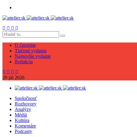
O časopise
Tlačené vydania
Najnovšie vydanie
Redakcia
29
júl
2026
Spoločnosť
Rozhovory
Analýzy
Médiá
Kultúra
Komentáre
Podcasty