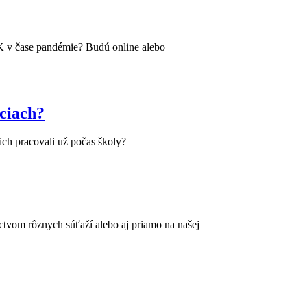
MK v čase pandémie? Budú online alebo
iciach?
ich pracovali už počas školy?
íctvom rôznych súťaží alebo aj priamo na našej