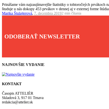
Prinášame vám najzaujímavejšie štatistiky o tohtoročných prvákoch n
študuje u nás dokopy 453 prvákov v dennej aj v externej forme štúdia
Marika Štulajterová
,
7. decembra 2019
2 min
čítania
ODOBERAŤ NEWSLETTER
NAJNOVŠIE VYDANIE
KONTAKT
Časopis ATTELIÉR
Skladová 3, 917 01 Trnava
redakcia@attelier.sk