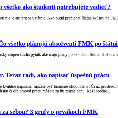
 všetko ako študenti potrebujete vedieť?
ou nie je ani priebeh štátnic. Ako budú prebiehať štátne skúšky na F
Čo všetko plánujú absolventi FMK po štátn
ský stupeň štúdia pýtali, aké majú plány po skončení štúdia. Koľkí z n
. Teraz radí, ako napísať úspešnú prácu
ude kvalitne napísaná, môžete byť finančne ohodnotený. Či už prostredn
ársku či diplomovú prácu môžete za ňu získať cenu. Každoročne...
ú za sebou? 3 grafy o prvákoch FMK