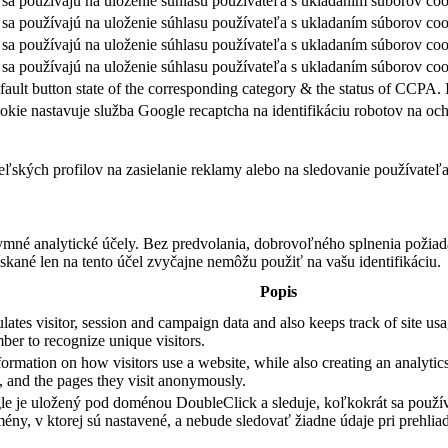
sa používajú na uloženie súhlasu používateľa s ukladaním súborov cook
sa používajú na uloženie súhlasu používateľa s ukladaním súborov coo
sa používajú na uloženie súhlasu používateľa s ukladaním súborov coo
sa používajú na uloženie súhlasu používateľa s ukladaním súborov cook
fault button state of the corresponding category & the status of CCPA. 
okie nastavuje služba Google recaptcha na identifikáciu robotov na 
teľských profilov na zasielanie reklamy alebo na sledovanie používate
ymné analytické účely. Bez predvolania, dobrovoľného splnenia požiada
skané len na tento účel zvyčajne nemôžu použiť na vašu identifikáciu.
Popis
ates visitor, session and campaign data and also keeps track of site usag
er to recognize unique visitors.
formation on how visitors use a website, while also creating an analytics
e, and the pages they visit anonymously.
e je uložený pod doménou DoubleClick a sleduje, koľkokrát sa použív
ény, v ktorej sú nastavené, a nebude sledovať žiadne údaje pri prehliad