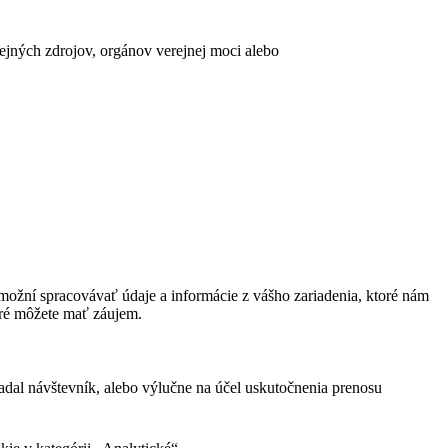
erejných zdrojov, orgánov verejnej moci alebo
ožní spracovávať údaje a informácie z vášho zariadenia, ktoré nám
oré môžete mať záujem.
adal návštevník, alebo výlučne na účel uskutočnenia prenosu