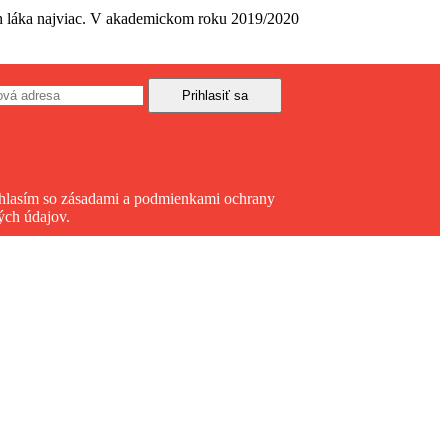
ich láka najviac. V akademickom roku 2019/2020
hlasím so zásadami a podmienkami ochrany
ých údajov.