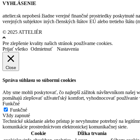
VYHLÁSENIE
attelier.sk nepoberá žiadne verejné finančné prostriedky poskytnuté na
verejných subjektov iných členských štátov EÚ alebo tretieho štátu 
© 2025 ATTELIÉR
Pre zlepšenie kvality našich stránok používame cookies.
Prijať všetko
Odmietnuť
Nastavenia
Close
Správa súhlasu so súbormi cookies
Aby sme mohli poskytovať, čo najlepší zážitok návštevníkom našej w
pomáhajú zlepšovať užívateľský komfort, vyhodnocovať používanie we
Funkčné
Funkčné
Vždy zapnuté
Technické ukladanie alebo prístup je nevyhnutne potrebný na legitím
komunikácie prostredníctvom elektronickej komunikačnej siete.
Cookie
Dĺžka trvania