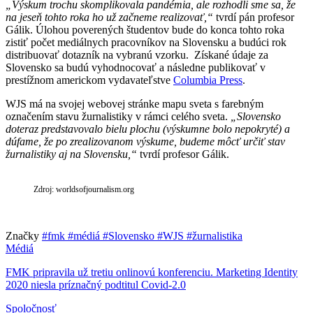
„Výskum trochu skomplikovala pandémia, ale rozhodli sme sa, že
na jeseň tohto roka ho už začneme realizovať,“
tvrdí pán profesor
Gálik. Úlohou poverených študentov bude do konca tohto roka
zistiť počet mediálnych pracovníkov na Slovensku a budúci rok
distribuovať dotazník na vybranú vzorku. Získané údaje za
Slovensko sa budú vyhodnocovať a následne publikovať v
prestížnom americkom vydavateľstve
Columbia Press
.
WJS má na svojej webovej stránke mapu sveta s farebným
označením stavu žurnalistiky v rámci celého sveta.
„Slovensko
doteraz predstavovalo bielu plochu (výskumne bolo nepokryté) a
dúfame, že po zrealizovanom výskume, budeme môcť určiť stav
žurnalistiky aj na Slovensku,“
tvrdí profesor Gálik.
Zdroj: worldsofjournalism.org
Značky
#fmk
#médiá
#Slovensko
#WJS
#žurnalistika
Médiá
FMK pripravila už tretiu onlinovú konferenciu. Marketing Identity
2020 niesla príznačný podtitul Covid-2.0
Spoločnosť