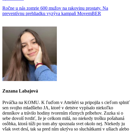
Ročne u nás zomrie 600 mužov na rakovinu prostaty. Na
preventívnu prehliadku vyzýva kampaň MovemBER
Zuzana Labajová
Prváčka na KOMU. K ľuďom v Atteliéri sa pripojila s cieľom splniť
sen svojho mladšieho JA, ktoré v detstve vypísalo niekoľko
denníkov a trávilo hodiny tvorením rôznych príbehov. Zuzka si o
sebe dovolí tvrdiť, že je celkom milá, no niekedy trošku pošahaná
osôbka, ktorá túži po tom aby spoznala svet okolo nej. Niekedy ju
však svet desí, tak sa pred ním ukrýva so sluchátkami v ušiach alebo