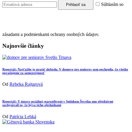
Súhlasím so
zásadami a podmienkami ochrany osobných údajov.
Najnovšie články
Reportáž: Najťažšie je stratiť slobodu. V domove pre seniorov som pochopila, čo všetko
považujeme za samozrejmosť
Od
Rebeka Rajtarová
Reportáž: V ústave sociálnej starostlivosti v Spišskom Štvrtku sme objektívmi
zachytávali to, čo býva ticho obchádzané
Od
Patrícia Lehká