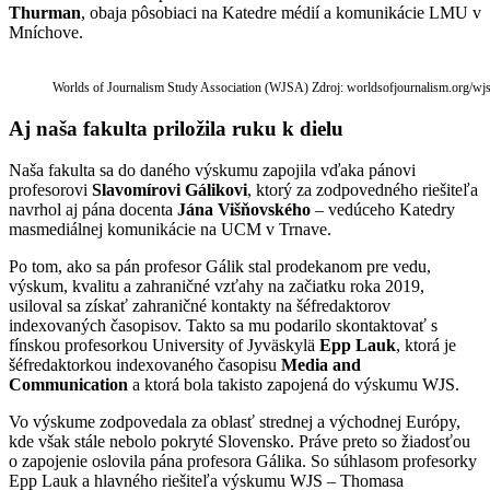
Thurman
, obaja pôsobiaci na Katedre médií a komunikácie LMU v
Mníchove.
Worlds of Journalism Study Association (WJSA) Zdroj: worldsofjournalism.org/wjs
Aj naša fakulta priložila ruku k dielu
Naša fakulta sa do daného výskumu zapojila vďaka pánovi
profesorovi
Slavomírovi Gálikovi
, ktorý za zodpovedného riešiteľa
navrhol aj pána docenta
Jána Višňovského
– vedúceho Katedry
masmediálnej komunikácie na UCM v Trnave.
Po tom, ako sa pán profesor Gálik stal prodekanom pre vedu,
výskum, kvalitu a zahraničné vzťahy na začiatku roka 2019,
usiloval sa získať zahraničné kontakty na šéfredaktorov
indexovaných časopisov. Takto sa mu podarilo skontaktovať s
fínskou profesorkou University of Jyväskylä
Epp Lauk
, ktorá je
šéfredaktorkou indexovaného časopisu
Media and
Communication
a ktorá bola takisto zapojená do výskumu WJS.
Vo výskume zodpovedala za oblasť strednej a východnej Európy,
kde však stále nebolo pokryté Slovensko. Práve preto so žiadosťou
o zapojenie oslovila pána profesora Gálika. So súhlasom profesorky
Epp Lauk a hlavného riešiteľa výskumu WJS – Thomasa