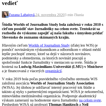
vedieť
Zuzana Labajová
,
24. novembra 2020
3 min
čítania
Štúdia Worlds of Journalism Study bola založená v roku 2010 s
cieľom posúdiť stav žurnalistiky na celom svete. Tentokrát sa
rozhodla do výskumu zapojiť aj naša fakulta s úmyslom pridať
Slovensko do zoznamu skúmaných krajín.
Hlavným cieľom
Worlds of Journalism Study
(ďalej len WJS) je
pomôcť novinárskym výskumníkom a odborníkom v oblasti médií
lepšie pochopiť zmeny, ktoré sa dejú v názoroch novinárov,
podmienky a obmedzenia, za ktorých novinári pracujú a
spoločenské funkcie žurnalistiky v meniacom sa svete.
Štúdia je
hostená na
Ludwig-Maximilians-Universität (LMU) v Mníchove
a je financovaná z viacerých
organizácií
.
V roku 2019 bola počas pravidelného výročného stretnutia WJS
založená asociácia
Worlds of Journalism Study Association
(WJSA). Jej úlohou je udržiavať interný pracovný tok štúdie a
takisto aj styky s partnerskými organizáciami. WJSA je nekomerčná,
mimovládna medzinárodná organizácia. Podporuje akademický
výskum zameraný na hodnotenie stavu žurnalistiky
na celom svete
.
Predsedom WJSA sú profesori
Thomas Hanitzsch
a
Neil