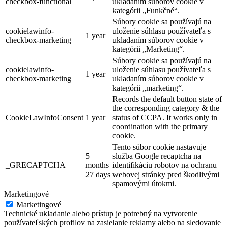
checkbox-functional
ukladaním súborov cookie v
kategórii „Funkčné“.
Súbory cookie sa používajú na
cookielawinfo-
uloženie súhlasu používateľa s
1 year
checkbox-marketing
ukladaním súborov cookie v
kategórii „Marketing“.
Súbory cookie sa používajú na
cookielawinfo-
uloženie súhlasu používateľa s
1 year
checkbox-marketing
ukladaním súborov cookie v
kategórii „marketing“.
Records the default button state of
the corresponding category & the
CookieLawInfoConsent
1 year
status of CCPA. It works only in
coordination with the primary
cookie.
Tento súbor cookie nastavuje
5
služba Google recaptcha na
_GRECAPTCHA
months
identifikáciu robotov na ochranu
27 days
webovej stránky pred škodlivými
spamovými útokmi.
Marketingové
Marketingové
Technické ukladanie alebo prístup je potrebný na vytvorenie
používateľských profilov na zasielanie reklamy alebo na sledovanie