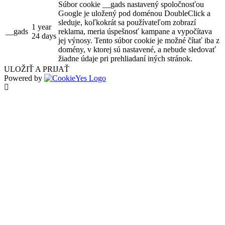
Súbor cookie __gads nastavený spoločnosťou
Google je uložený pod doménou DoubleClick a
sleduje, koľkokrát sa používateľom zobrazí
1 year
__gads
reklama, meria úspešnosť kampane a vypočítava
24 days
jej výnosy. Tento súbor cookie je možné čítať iba z
domény, v ktorej sú nastavené, a nebude sledovať
žiadne údaje pri prehliadaní iných stránok.
ULOŽIŤ A PRIJAŤ
Powered by