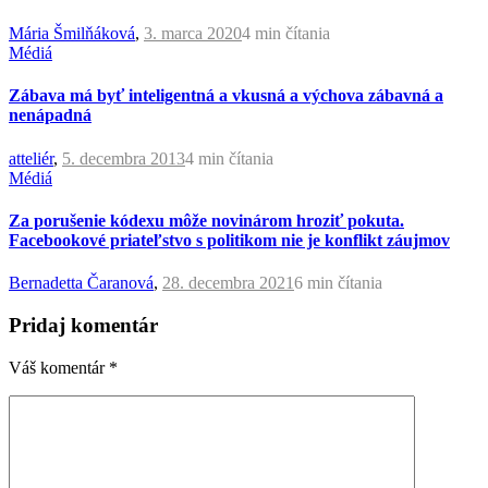
Mária Šmilňáková
,
3. marca 2020
4 min
čítania
Médiá
Zábava má byť inteligentná a vkusná a výchova zábavná a
nenápadná
atteliér
,
5. decembra 2013
4 min
čítania
Médiá
Za porušenie kódexu môže novinárom hroziť pokuta.
Facebookové priateľstvo s politikom nie je konflikt záujmov
Bernadetta Čaranová
,
28. decembra 2021
6 min
čítania
Pridaj komentár
Váš komentár
*