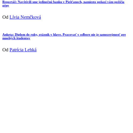
Reportáž: Navštívili sme jedinečnú banku v Piešťanoch, namiesto peňazí vám požičia
gény
Od
Lívia Nemčková
Anketa: Diplom do ruky, otáznik v hlave. Pracovať v odbore nie je samozrejmosť pre
mnohých študentov
Od
Patrícia Lehká