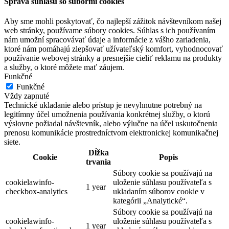
Správa súhlasu so súbormi cookies
Aby sme mohli poskytovať, čo najlepší zážitok návštevníkom našej
web stránky, používame súbory cookies. Súhlas s ich používaním
nám umožní spracovávať údaje a informácie z vášho zariadenia,
ktoré nám pomáhajú zlepšovať užívateľský komfort, vyhodnocovať
používanie webovej stránky a presnejšie cieliť reklamu na produkty
a služby, o ktoré môžete mať záujem.
Funkčné
Funkčné
Vždy zapnuté
Technické ukladanie alebo prístup je nevyhnutne potrebný na
legitímny účel umožnenia používania konkrétnej služby, o ktorú
výslovne požiadal návštevník, alebo výlučne na účel uskutočnenia
prenosu komunikácie prostredníctvom elektronickej komunikačnej
siete.
Dĺžka
Cookie
Popis
trvania
Súbory cookie sa používajú na
cookielawinfo-
uloženie súhlasu používateľa s
1 year
checkbox-analytics
ukladaním súborov cookie v
kategórii „Analytické“.
Súbory cookie sa používajú na
cookielawinfo-
uloženie súhlasu používateľa s
1 year