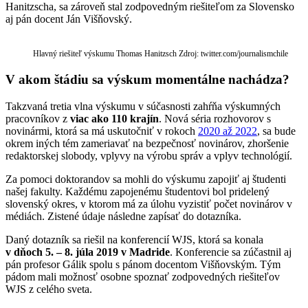
Hanitzscha, sa zároveň stal zodpovedným riešiteľom za Slovensko
aj pán docent Ján Višňovský.
Hlavný riešiteľ výskumu Thomas Hanitzsch Zdroj: twitter.com/journalismchile
V akom štádiu sa výskum momentálne nachádza?
Takzvaná tretia vlna výskumu v súčasnosti zahŕňa výskumných
pracovníkov z
viac ako 110 krajín
. Nová séria rozhovorov s
novinármi, ktorá sa má uskutočniť v rokoch
2020 až 2022
, sa bude
okrem iných tém zameriavať na bezpečnosť novinárov, zhoršenie
redaktorskej slobody, vplyvy na výrobu správ a vplyv technológií.
Za pomoci doktorandov sa mohli do výskumu zapojiť aj študenti
našej fakulty. Každému zapojenému študentovi bol pridelený
slovenský okres, v ktorom má za úlohu vyzistiť počet novinárov v
médiách. Zistené údaje následne zapísať do dotazníka.
Daný dotazník sa riešil na konferencií WJS, ktorá sa konala
v dňoch 5. – 8. júla 2019 v Madride
. Konferencie sa zúčastnil aj
pán profesor Gálik spolu s pánom docentom Višňovským. Tým
pádom mali možnosť osobne spoznať zodpovedných riešiteľov
WJS z celého sveta.