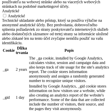
používateľa na webovej stránke alebo na viacerých webových
stránkach na podobné marketingové účely.
Analytické
Analytické
Technické ukladanie alebo prístup, ktorý sa používa výlučne na
anonymné analytické účely. Bez predvolania, dobrovoľného
splnenia požiadaviek zo strany poskytovateľa internetových služieb
alebo dodatočných záznamov od tretej strany sa informácie uložené
alebo získané len na tento účel zvyčajne nemôžu použiť na vašu
identifikáciu.
Dĺžka
Cookie
Popis
trvania
The _ga cookie, installed by Google Analytics,
calculates visitor, session and campaign data and
also keeps track of site usage for the site's analytics
_ga
2 years
report. The cookie stores information
anonymously and assigns a randomly generated
number to recognize unique visitors.
Installed by Google Analytics, _gid cookie stores
information on how visitors use a website, while
also creating an analytics report of the website's
_gid
1 day
performance. Some of the data that are collected
include the number of visitors, their source, and
the pages they visit anonymously.