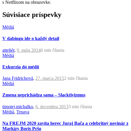
s Netflixom na obrazovke.
Súvisiace príspevky
Médiá
V dabingu ide o každý detail
atteliér
,
9. mája 2014
6 min
čítania
Médiá
Exkurzia do médií
Jana Fridrichová
,
27. marca 2015
2 min
čítania
Médiá
Zmena neprichádza sama – Slacktivizmus
timotej.michalko
,
6. decembra 2013
3 min
čítania
Médiá
,
Trnava
Na FREJM 2020 zavíta herec Juraj Bača a celebritný novinár z
Markízy Boris Pršo