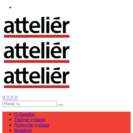
O časopise
Tlačené vydania
Najnovšie vydanie
Redakcia