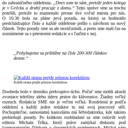
do zahraničného oddelenia.
„Dnes som tu sám, pretože jeden kolega
je v Grécku a druhý pracuje z domu.“
Tejto správe sme sa trochu
potešili, pretože to znamenalo presne dve voľné miesta pre nás.
O 10.30 bola na pláne prvá porada, na ktorej sa hodnotilo
predchádzajúce číslo a každé oddelenie prišlo s návrhom na nový
článok. Tejto porady sme sa ale nezúčastnili, a preto sme mali čas na
zoznámenie sa s priestormi redakcie a s ľuďmi v nej.
„Pohybujeme sa približne na čísle 200-300 článkov
denne.“
Každá strana prejde prísnou korektúrou
Doobeda bolo v denníku prekvapivo ticho. Počuť sme mohli akurát
zvoniace telefóny alebo údery prstov do klávesnice. Žiadny veľký
rozruch. Redakcia SME nie je veľmi veľká. Rozdelená je podľa
oddelení a každý jeden redaktor tu má svoj pracovný stôl.
Pochopiteľne, samostatnú kanceláriu má šéfredaktorka, kde takisto
prebiehajú porady. Po krátkom rozhliadaní sa sme oslovili web
editora Michala Trška, ktorý práve zamykal diskusiu pod
kontroverzným článkom o slovenských extrémistoch. Michal nám