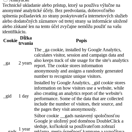
Technické ukladanie alebo prístup, ktorý sa používa výlučne na
anonymné analytické účely. Bez predvolania, dobrovoľného
splnenia požiadaviek zo strany poskytovateľa internetových služieb
alebo dodatočných záznamov od tretej strany sa informácie uložené
alebo získané len na tento účel zvyčajne nemôžu použiť na vašu
identifikáciu.
Dĺžka
Cookie
Popis
trvania
The _ga cookie, installed by Google Analytics,
calculates visitor, session and campaign data and
also keeps track of site usage for the site's analytics
_ga
2 years
report. The cookie stores information
anonymously and assigns a randomly generated
number to recognize unique visitors.
Installed by Google Analytics, _gid cookie stores
information on how visitors use a website, while
also creating an analytics report of the website's
_gid
1 day
performance. Some of the data that are collected
include the number of visitors, their source, and
the pages they visit anonymously.
Súbor cookie __gads nastavený spoločnosťou
Google je uložený pod doménou DoubleClick a
sleduje, koľkokrát sa používateľom zobrazí
1 year
__gads
reklama, meria úspešnosť kampane a vypočítava