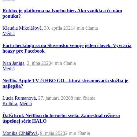
Roblox je platforma na tvorbu hier. Ako vznikla a čo nám
ponúka?
Klaudia Mikolášová
,
30. apríla 2021
4 min
čítania
Médiá
Fact-checkingu sa na Slovensku venuje jeden človek. Vyvracia
hoaxy pre Facebook
Ivan Janiga
,
2. júna 2020
4 min
čítania
Médiá
Netflix, Apple TV či HBO GO – ktorá streamovacia služba je
najlepšia?
Lucia Rumanová
,
27. januára 2020
8 min
čítania
Kultúra
,
Médiá
Ďalší krok Netflixu do herného sveta. Zamestnal režiséra
úspešnej série HALO
Monika Cihlářová
,
9. mája 2023
2 min
čítania