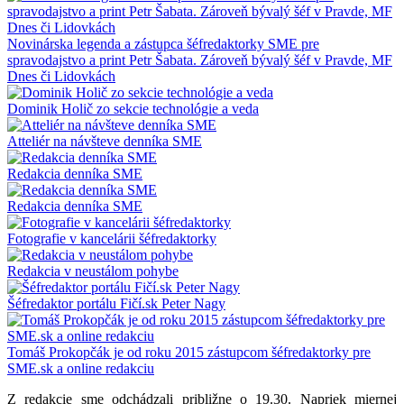
Novinárska legenda a zástupca šéfredaktorky SME pre
spravodajstvo a print Petr Šabata. Zároveň bývalý šéf v Pravde, MF
Dnes či Lidovkách
Dominik Holič zo sekcie technológie a veda
Atteliér na návšteve denníka SME
Redakcia denníka SME
Redakcia denníka SME
Fotografie v kancelárii šéfredaktorky
Redakcia v neustálom pohybe
Šéfredaktor portálu Fičí.sk Peter Nagy
Tomáš Prokopčák je od roku 2015 zástupcom šéfredaktorky pre
SME.sk a online redakciu
Z redakcie sme odchádzali približne o 19.30. Napriek miernej