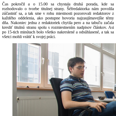
Čas pokročil a o 15.00 sa chystala druhá porada, kde sa
rozhodovalo o tvorbe titulnej strany. Šéfredaktorka nám povolila
zúčastniť sa, a tak sme v rohu miestnosti pozorovali redaktorov z
každého oddelenia, ako postupne hovoria najzaujímavejšie témy
dňa. Nakoniec jedna z redaktoriek chytila pero a na tabuľu začala
kresliť titulnú stranu spolu s rozmiestnením nadpisov článkov. Asi
po 15-tich minútach bolo všetko nakreslené a odsúhlasené, a tak sa
všetci mohli vrátiť k svojej práci.