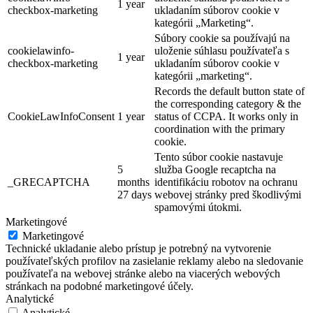
1 year
checkbox-marketing
ukladaním súborov cookie v
kategórii „Marketing“.
Súbory cookie sa používajú na
cookielawinfo-
uloženie súhlasu používateľa s
1 year
checkbox-marketing
ukladaním súborov cookie v
kategórii „marketing“.
Records the default button state of
the corresponding category & the
CookieLawInfoConsent
1 year
status of CCPA. It works only in
coordination with the primary
cookie.
Tento súbor cookie nastavuje
5
služba Google recaptcha na
_GRECAPTCHA
months
identifikáciu robotov na ochranu
27 days
webovej stránky pred škodlivými
spamovými útokmi.
Marketingové
Marketingové
Technické ukladanie alebo prístup je potrebný na vytvorenie
používateľských profilov na zasielanie reklamy alebo na sledovanie
používateľa na webovej stránke alebo na viacerých webových
stránkach na podobné marketingové účely.
Analytické
Analytické