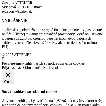
Časopis ATTELIÉR
Skladová 3, 917 01 Trnava
redakcia@attelier.sk
VYHLÁSENIE
attelier.sk nepoberá žiadne verejné finančné prostriedky poskytnuté
na účely štátnej reklamy ani finančné prostriedky, ktoré boli získané
z verejných zdrojov, orgánov verejnej moci alebo verejných
subjektov iných členských štátov EÚ alebo tretieho štátu (mimo
EÚ).
© 2025 ATTELIÉR
Pre zlepšenie kvality našich stránok používame cookies.
Prijať všetko
Odmietnuť
Nastavenia
Close
Správa súhlasu so súbormi cookies
Aby sme mohli poskytovať, čo najlepší zážitok návštevníkom našej
web stránky, používame súbory cookies. Súhlas s ich používaním