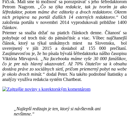
Fičí.sk. Mali sme tú možnosť sa porozprávať s jeho šéfredaktorom
Petrom Nagyom.
„Čo sa týka redakcie, tak ju tvorím ja ako
šéfredaktor, potom máme dve editorky a dvoch redaktorov. Okrem
nich prispieva na portál ďalších 14 externých redaktorov.“
Od
založenia portálu v novembri 2014 vyprodukovali približne 1400
článkov.
Priemer sa snažia držať na piatich článkoch denne. Čítanosť sa
pohybuje od troch tisíc do pätnásťtisíc a viac. Vôbec najčítanejší
článok, ktorý sa týkal unikátnych miest na Slovensku, bol
uverejnený v júli 2015 a dosiahol až 155 000 prečítaní.
Zaujímavosťou je, že ho písala bývalá šéfredaktorka nášho časopisu
Viktória Mirvajová.
„Na facebooku máme vyše 30 000 fanúšikov,
čo je pre nás hlavný ukazovateľ. Až 70% čitateľov sa k obsahu
dostáva práve zo sociálnych sietí, pričom priemerný pobyt na webe
je okolo dvoch minút.“
dodal Peter. Na takéto podrobné štatistiky a
analýzy využíva redakcia systém Chartbeat.
„Najlepší redizajn je ten, ktorý si návštevník ani
nevšimne.“