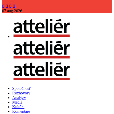
07
aug
2026
Spoločnosť
Rozhovory
Analýzy
Médiá
Kultúra
Komentáre