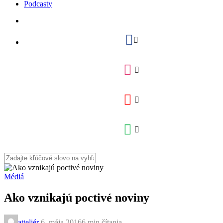
Podcasty
Médiá
Ako vznikajú poctivé noviny
atteliér
,
6. mája 2016
6 min
čítania