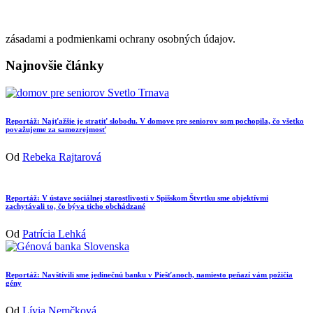
zásadami a podmienkami ochrany osobných údajov.
Najnovšie články
Reportáž: Najťažšie je stratiť slobodu. V domove pre seniorov som pochopila, čo všetko
považujeme za samozrejmosť
Od
Rebeka Rajtarová
Reportáž: V ústave sociálnej starostlivosti v Spišskom Štvrtku sme objektívmi
zachytávali to, čo býva ticho obchádzané
Od
Patrícia Lehká
Reportáž: Navštívili sme jedinečnú banku v Piešťanoch, namiesto peňazí vám požičia
gény
Od
Lívia Nemčková