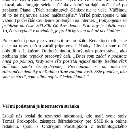
ukázal, ako funguje selekcia článkov, ktoré sa dajú prečítať až po
zaplatení Piana. „Tých zamknutých článkov nie je veľa. Väčšinou
sú to tie najnovšie alebo najčítanejšie.“ Veľké prekvapenie u nás
vzbudil počet článkov denne pridaných na internet.
„Pohybujeme sa
približne na čísle 200-300 článkov denne. Prioritný je totižto web.
To, čo sa vytlačí v novinách, je prakticky v ten deň už neaktuálne.“
Po skončení porady to v redakcii trochu ožilo. Redaktori mali jasné
ciele na nový deň a začali pripravovať články. Chvíľu sme opäť
pobudli s Lukášom Ondrejčaninom, ktorý nám porozprával, ako
prebieha jeho typický pracovný deň.
„Dnes som začal v podstate
hneď po polnoci, kedy som ešte posielal nejaké maily. Reálne však
začínam okolo ôsmej-deviatej. Prechádzam si na internete
zahraničné denníky a hľadám rôzne zaujímavosti. Ešte predtým, ako
sme sa stretli, som stihol napísať jeden článok.“
Veľmi podstatná je internetová stránka
Lukáš nás poslal do uzavretej miestnosti, kde majú svoje stoly
Tomáš Prokopčák, zástupca šéfredaktorky pre SME.sk a online
redakciu, spolu s Ondrejom Podstupkom z technologického