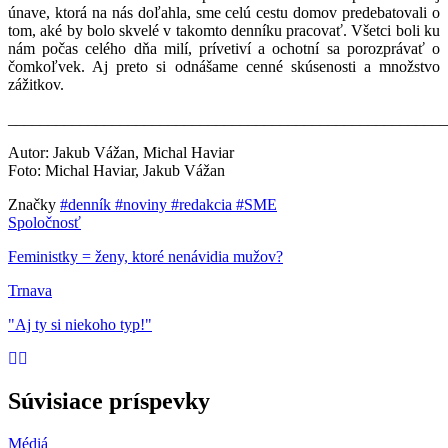
únave, ktorá na nás doľahla, sme celú cestu domov
predebatovali o
tom, aké by bolo skvelé v takomto denníku pracovať. Všetci boli ku
nám počas celého dňa milí, prívetiví a ochotní sa porozprávať o
čomkoľvek. Aj preto si odnášame cenné skúsenosti a množstvo
zážitkov.
_______________________________________________________
Autor: Jakub Vážan, Michal Haviar
Foto: Michal Haviar, Jakub Vážan
Značky
#denník
#noviny
#redakcia
#SME
Spoločnosť
Feministky = ženy, ktoré nenávidia mužov?
Trnava
"Aj ty si niekoho typ!"
Súvisiace príspevky
Médiá