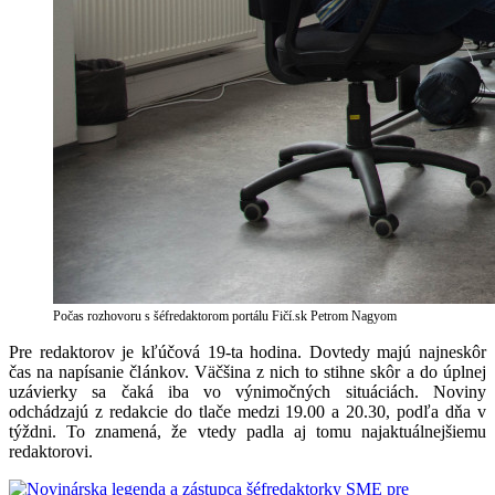
Počas rozhovoru s šéfredaktorom portálu Fičí.sk Petrom Nagyom
Pre redaktorov je kľúčová 19-ta hodina. Dovtedy majú najneskôr
čas na napísanie článkov. Väčšina z nich to stihne skôr a do úplnej
uzávierky sa čaká iba vo výnimočných situáciách. Noviny
odchádzajú z redakcie do tlače medzi 19.00 a 20.30, podľa dňa v
týždni. To znamená, že vtedy padla aj tomu najaktuálnejšiemu
redaktorovi.