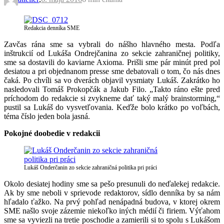
Redakcia denníka SME
Zavčas rána sme sa vybrali do nášho hlavného mesta. Podľa
inštrukcií od Lukáša Ondrejčanina zo sekcie zahraničnej politiky,
sme sa dostavili do kaviarne Axioma. Prišli sme pár minút pred pol
desiatou a pri objednanom presse sme debatovali o tom, čo nás dnes
čaká. Po chvíli sa vo dverách objavil vysmiaty Lukáš. Zakrátko ho
nasledovali Tomáš Prokopčák a Jakub Filo. „Takto ráno ešte pred
príchodom do redakcie si zvykneme dať taký malý brainstorming,“
pustil sa Lukáš do vysvetľovania. Keďže bolo krátko po voľbách,
téma číslo jeden bola jasná.
Pokojné doobedie v redakcii
Lukáš Onderčanin zo sekcie zahraničná politika pri práci
Okolo desiatej hodiny sme sa pešo presunuli do neďalekej redakcie.
Ak by sme neboli v sprievode redaktorov, sídlo denníka by sa nám
hľadalo ťažko. Na prvý pohľad nenápadná budova, v ktorej okrem
SME našlo svoje zázemie niekoľko iných médií či firiem. Výťahom
sme sa vyviezli na tretie poschodie a zamierili si to spolu s Lukášom