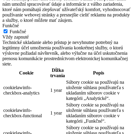
nám umožní spracovávať údaje a informácie z vášho zariadenia,
ktoré nám pomáhajú zlepšovať užívateľský komfort, vyhodnocovať
používanie webovej stránky a presnejšie cieliť reklamu na produkty
a služby, o ktoré môžete mať záujem.
Funkčné
Funkčné
Vždy zapnuté
Technické ukladanie alebo prístup je nevyhnutne potrebný na
legitímny účel umožnenia používania konkrétnej služby, o ktorú
výslovne požiadal návštevník, alebo výlučne na účel uskutočnenia
prenosu komunikácie prostredníctvom elektronickej komunikačnej
siete.
Dĺžka
Cookie
Popis
trvania
Súbory cookie sa používajú na
cookielawinfo-
uloženie súhlasu používateľa s
1 year
checkbox-analytics
ukladaním súborov cookie v
kategórii „Analytické“.
Súbory cookie sa používajú na
cookielawinfo-
uloženie súhlasu používateľa s
1 year
checkbox-functional
ukladaním súborov cookie v
kategórii „Funkčné“.
Súbory cookie sa používajú na
cookielawinfo-
uloženie súhlasu používateľa s