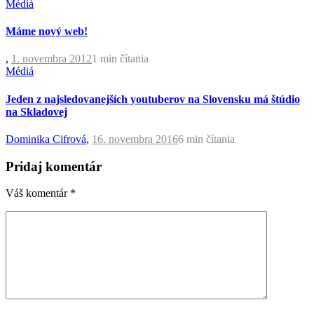
Médiá
Máme nový web!
,
1. novembra 2012
1 min
čítania
Médiá
Jeden z najsledovanejších youtuberov na Slovensku má štúdio
na Skladovej
Dominika Cifrová
,
16. novembra 2016
6 min
čítania
Pridaj komentár
Váš komentár
*