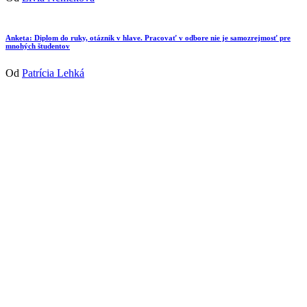
Anketa: Diplom do ruky, otáznik v hlave. Pracovať v odbore nie je samozrejmosť pre
mnohých študentov
Od
Patrícia Lehká