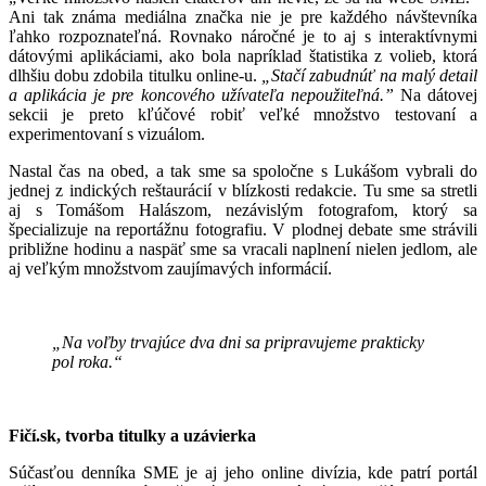
Ani tak známa mediálna značka nie je pre každého návštevníka
ľahko rozpoznateľná. Rovnako náročné je to aj s interaktívnymi
dátovými aplikáciami, ako bola napríklad štatistika z volieb, ktorá
dlhšiu dobu zdobila titulku online-u.
„Stačí zabudnúť na malý detail
a aplikácia je pre koncového užívateľa nepoužiteľná.”
Na dátovej
sekcii je preto kľúčové robiť veľké množstvo testovaní a
experimentovaní s vizuálom.
Nastal čas na obed, a tak sme sa spoločne s Lukášom vybrali do
jednej z indických reštaurácií v blízkosti redakcie. Tu sme sa stretli
aj s Tomášom Halászom, nezávislým fotografom, ktorý sa
špecializuje na reportážnu fotografiu. V plodnej debate sme strávili
približne hodinu a naspäť sme sa vracali naplnení nielen jedlom, ale
aj veľkým množstvom zaujímavých informácií.
„Na voľby trvajúce dva dni sa pripravujeme prakticky
pol roka.“
Fičí.sk, tvorba titulky a uzávierka
Súčasťou denníka SME je aj jeho online divízia, kde patrí portál