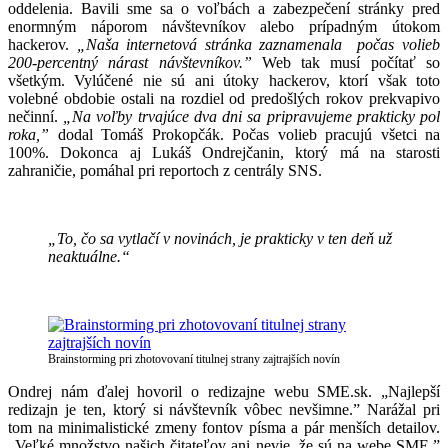
oddelenia. Bavili sme sa o voľbách a zabezpečení stránky pred
enormným náporom návštevníkov alebo prípadným útokom
hackerov.
„Naša internetová stránka zaznamenala počas volieb
200-percentný nárast návštevníkov.”
Web tak musí počítať so
všetkým. Vylúčené nie sú ani útoky hackerov, ktorí však toto
volebné obdobie ostali na rozdiel od predošlých rokov prekvapivo
nečinní.
„Na voľby trvajúce dva dni sa pripravujeme prakticky pol
roka,”
dodal Tomáš Prokopčák. Počas volieb pracujú všetci na
100%. Dokonca aj Lukáš Ondrejčanin, ktorý má na starosti
zahraničie, pomáhal pri reportoch z centrály SNS.
„To, čo sa vytlačí v novinách, je prakticky v ten deň už
neaktuálne.“
Brainstorming pri zhotovovaní titulnej strany zajtrajších novín
Ondrej nám ďalej hovoril o redizajne webu SME.sk. „Najlepší
redizajn je ten, ktorý si návštevník vôbec nevšimne.” Narážal pri
tom na minimalistické zmeny fontov písma a pár menších detailov.
„Veľké množstvo našich čitateľov ani nevie, že sú na webe SME.”