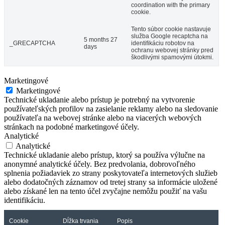
coordination with the primary
cookie.
Tento súbor cookie nastavuje
služba Google recaptcha na
5 months 27
_GRECAPTCHA
identifikáciu robotov na
days
ochranu webovej stránky pred
škodlivými spamovými útokmi.
Marketingové
Marketingové
Technické ukladanie alebo prístup je potrebný na vytvorenie
používateľských profilov na zasielanie reklamy alebo na sledovanie
používateľa na webovej stránke alebo na viacerých webových
stránkach na podobné marketingové účely.
Analytické
Analytické
Technické ukladanie alebo prístup, ktorý sa používa výlučne na
anonymné analytické účely. Bez predvolania, dobrovoľného
splnenia požiadaviek zo strany poskytovateľa internetových služieb
alebo dodatočných záznamov od tretej strany sa informácie uložené
alebo získané len na tento účel zvyčajne nemôžu použiť na vašu
identifikáciu.
Cookie
Dĺžka trvania
Popis