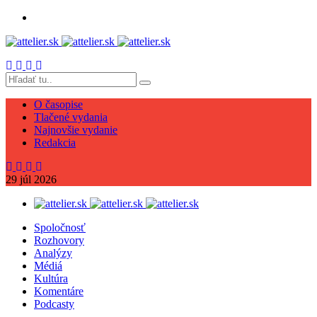
O časopise
Tlačené vydania
Najnovšie vydanie
Redakcia
29
júl
2026
Spoločnosť
Rozhovory
Analýzy
Médiá
Kultúra
Komentáre
Podcasty