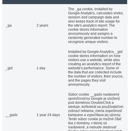
The _ga cookie, installed by
Google Analytics, calculates visitor,
session and campaign data and
also keeps track of site usage for
_ga
2 years
the site's analytics report. The
cookie stores information
anonymously and assigns a
randomly generated number to
recognize unique visitors.
Installed by Google Analytics, _gid
cookie stores information on how
visitors use a website, while also
creating an analytics report of the
_gid
1 day
website's performance. Some of
the data that are collected include
the number of visitors, their source,
and the pages they visit
anonymously.
Súbor cookie __gads nastavený
spoločnosťou Google je uložený
pod doménou DoubleClick a
sleduje, koľkokrát sa používateľom
zobrazí reklama, meria úspešnosť
__gads
1 year 24 days
kampane a vypočítava jej výnosy.
Tento súbor cookie je možné čítať
iba z domény, v ktorej sú
nastavené, a nebude sledovať