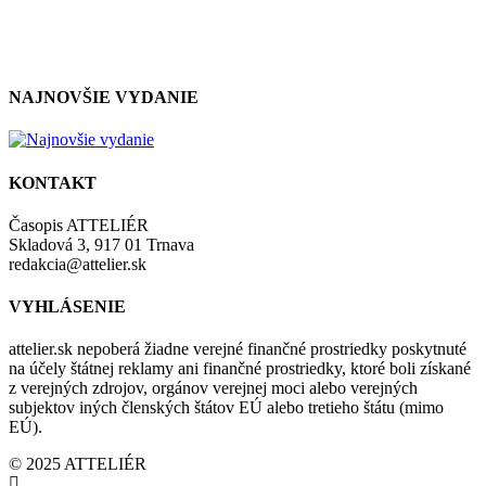
so zásadami a podmienkami ochrany osobných údajov.
NAJNOVŠIE VYDANIE
KONTAKT
Časopis ATTELIÉR
Skladová 3, 917 01 Trnava
redakcia@attelier.sk
VYHLÁSENIE
attelier.sk nepoberá žiadne verejné finančné prostriedky poskytnuté
na účely štátnej reklamy ani finančné prostriedky, ktoré boli získané
z verejných zdrojov, orgánov verejnej moci alebo verejných
subjektov iných členských štátov EÚ alebo tretieho štátu (mimo
EÚ).
© 2025 ATTELIÉR