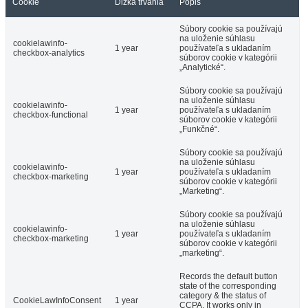
Cookie
Dĺžka trvania
Popis
Súbory cookie sa používajú
na uloženie súhlasu
cookielawinfo-
1 year
používateľa s ukladaním
checkbox-analytics
súborov cookie v kategórii
„Analytické“.
Súbory cookie sa používajú
na uloženie súhlasu
cookielawinfo-
1 year
používateľa s ukladaním
checkbox-functional
súborov cookie v kategórii
„Funkčné“.
Súbory cookie sa používajú
na uloženie súhlasu
cookielawinfo-
1 year
používateľa s ukladaním
checkbox-marketing
súborov cookie v kategórii
„Marketing“.
Súbory cookie sa používajú
na uloženie súhlasu
cookielawinfo-
1 year
používateľa s ukladaním
checkbox-marketing
súborov cookie v kategórii
„marketing“.
Records the default button
state of the corresponding
category & the status of
CookieLawInfoConsent
1 year
CCPA. It works only in