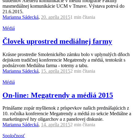
študentov Ateliéru komunikácie v médiu fotografie Fakulty
masmediálnej komunikácie UCM v Trnave. Výstava potrvá do
21.6.2015.
Marianna Sádecká
,
20. apríla 2015
1 min
čítania
Médiá
Človek uprostred mediálnej farmy
Krásne prostredie Smolenického zámku bolo v uplynulých dňoch
dejiskom tradičnej konferencie Megatrendy a médiá, tentokrát s
podnázvom Mediálna farma - totemy a tabu.
Marianna Sádecká
,
15. apríla 2015
2 min
čítania
Médiá
On-line: Megatrendy a médiá 2015
Prinášame zopár myšlienok z príspevkov našich prednášajúcich z
10. ročníka konferencie Megatrendy a médiá zo sekcie Mediálne a
marketingové hry oligarchov a z panelovej diskusie.
Marianna Sádecká
,
14. apríla 2015
2 min
čítania
Spoločnosť