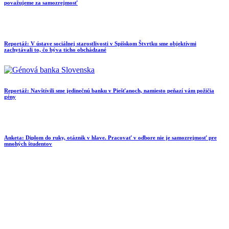
považujeme za samozrejmosť
Reportáž: V ústave sociálnej starostlivosti v Spišskom Štvrtku sme objektívmi
zachytávali to, čo býva ticho obchádzané
Reportáž: Navštívili sme jedinečnú banku v Piešťanoch, namiesto peňazí vám požičia
gény
Anketa: Diplom do ruky, otáznik v hlave. Pracovať v odbore nie je samozrejmosť pre
mnohých študentov