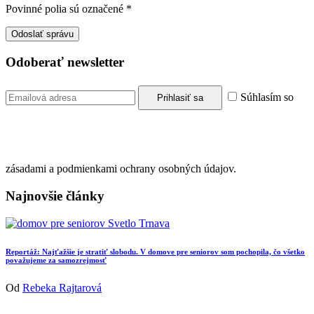
Povinné polia sú označené
*
Odoberať newsletter
Súhlasím so
zásadami a podmienkami ochrany osobných údajov.
Najnovšie články
Reportáž: Najťažšie je stratiť slobodu. V domove pre seniorov som pochopila, čo všetko
považujeme za samozrejmosť
Od
Rebeka Rajtarová