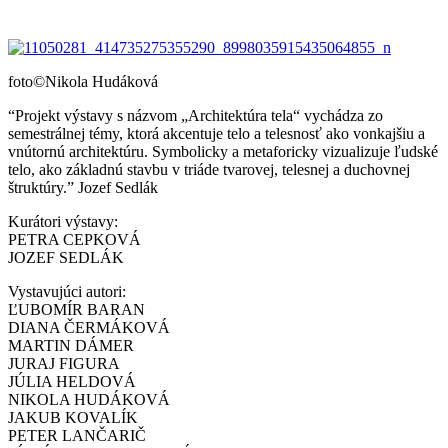
foto©Nikola Hudáková
“Projekt výstavy s názvom „Architektúra tela“ vychádza zo
semestrálnej témy, ktorá akcentuje telo a telesnosť ako vonkajšiu a
vnútornú architektúru. Symbolicky a metaforicky vizualizuje ľudské
telo, ako základnú stavbu v triáde tvarovej, telesnej a duchovnej
štruktúry.” Jozef Sedlák
Kurátori výstavy:
PETRA CEPKOVÁ
JOZEF SEDLÁK
Vystavujúci autori:
ĽUBOMÍR BARAN
DIANA ČERMÁKOVÁ
MARTIN DÁMER
JURAJ FIGURA
JÚLIA HELDOVÁ
NIKOLA HUDÁKOVÁ
JAKUB KOVALÍK
PETER LANČARIČ