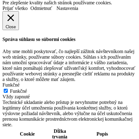
Pre zlepšenie kvality našich stránok používame cookies.
Prijať všetko
Odmietnuť
Nastavenia
Close
Správa súhlasu so súbormi cookies
Aby sme mohli poskytovať, čo najlepší zážitok návštevníkom našej
web stránky, používame súbory cookies. Súhlas s ich používaním
nám umožní spracovávať údaje a informácie z vášho zariadenia,
ktoré nám pomáhajú zlepšovať užívateľský komfort, vyhodnocovať
používanie webovej stránky a presnejšie cieliť reklamu na produkty
a služby, o ktoré môžete mať záujem.
Funkčné
Funkčné
Vždy zapnuté
Technické ukladanie alebo prístup je nevyhnutne potrebný na
legitímny účel umožnenia používania konkrétnej služby, o ktorú
výslovne požiadal návštevník, alebo výlučne na účel uskutočnenia
prenosu komunikácie prostredníctvom elektronickej komunikačnej
siete.
Dĺžka
Cookie
Popis
trvania