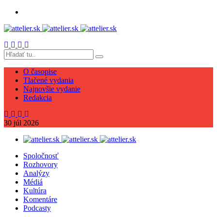
O časopise
Tlačené vydania
Najnovšie vydanie
Redakcia
30
júl
2026
Spoločnosť
Rozhovory
Analýzy
Médiá
Kultúra
Komentáre
Podcasty