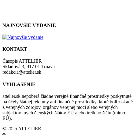
zásadami a podmienkami ochrany osobných údajov.
NAJNOVŠIE VYDANIE
KONTAKT
Časopis ATTELIÉR
Skladová 3, 917 01 Trnava
redakcia@attelier.sk
VYHLÁSENIE
attelier.sk nepoberá žiadne verejné finančné prostriedky poskytnuté
na účely štátnej reklamy ani finančné prostriedky, ktoré boli získané
z verejných zdrojov, orgánov verejnej moci alebo verejných
subjektov iných členských štátov EÚ alebo tretieho štátu (mimo
EÚ).
© 2025 ATTELIÉR