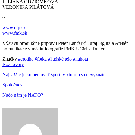
JÚLIÁNA ODZIOMKOVÁ
VERONIKA PILÁTOVÁ
~
www.djp.sk
www.fmk.sk
Výstavu produkčne pripravil Peter Lančarič, Juraj Figura a Ateliér
komunikácie v médiu fotografie FMK UCM v Trnave.
Značky
#erotika
#fotka
#ľudské telo
#nahota
Rozhovory
Najťažšie je komentovať šport, v ktorom sa nevyznáte
Spoločnosť
Načo nám je NATO?