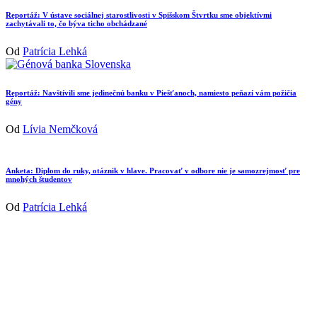
Reportáž: V ústave sociálnej starostlivosti v Spišskom Štvrtku sme objektívmi
zachytávali to, čo býva ticho obchádzané
Od
Patrícia Lehká
Reportáž: Navštívili sme jedinečnú banku v Piešťanoch, namiesto peňazí vám požičia
gény
Od
Lívia Nemčková
Anketa: Diplom do ruky, otáznik v hlave. Pracovať v odbore nie je samozrejmosť pre
mnohých študentov
Od
Patrícia Lehká