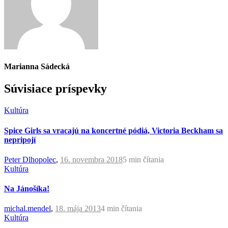
Marianna Sádecká
Súvisiace príspevky
Kultúra
Spice Girls sa vracajú na koncertné pódiá, Victoria Beckham sa
nepripojí
Peter Dlhopolec
,
16. novembra 2018
5 min
čítania
Kultúra
Na Jánošíka!
michal.mendel
,
18. mája 2013
4 min
čítania
Kultúra