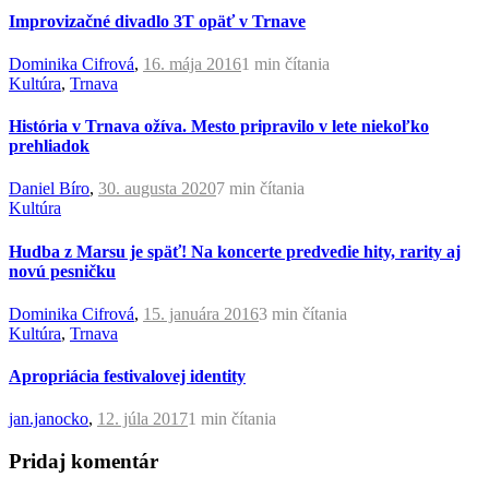
Improvizačné divadlo 3T opäť v Trnave
Dominika Cifrová
,
16. mája 2016
1 min
čítania
Kultúra
,
Trnava
História v Trnava ožíva. Mesto pripravilo v lete niekoľko
prehliadok
Daniel Bíro
,
30. augusta 2020
7 min
čítania
Kultúra
Hudba z Marsu je späť! Na koncerte predvedie hity, rarity aj
novú pesničku
Dominika Cifrová
,
15. januára 2016
3 min
čítania
Kultúra
,
Trnava
Apropriácia festivalovej identity
jan.janocko
,
12. júla 2017
1 min
čítania
Pridaj komentár