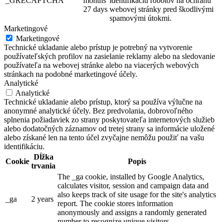
_GRECAPTCHA
months
identifikáciu robotov na ochranu
27 days
webovej stránky pred škodlivými
spamovými útokmi.
Marketingové
Marketingové
Technické ukladanie alebo prístup je potrebný na vytvorenie
používateľských profilov na zasielanie reklamy alebo na sledovanie
používateľa na webovej stránke alebo na viacerých webových
stránkach na podobné marketingové účely.
Analytické
Analytické
Technické ukladanie alebo prístup, ktorý sa používa výlučne na
anonymné analytické účely. Bez predvolania, dobrovoľného
splnenia požiadaviek zo strany poskytovateľa internetových služieb
alebo dodatočných záznamov od tretej strany sa informácie uložené
alebo získané len na tento účel zvyčajne nemôžu použiť na vašu
identifikáciu.
Dĺžka
Cookie
Popis
trvania
The _ga cookie, installed by Google Analytics,
calculates visitor, session and campaign data and
also keeps track of site usage for the site's analytics
_ga
2 years
report. The cookie stores information
anonymously and assigns a randomly generated
number to recognize unique visitors.