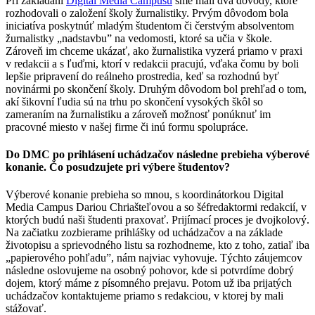
Pri zakladaní
Digital Media Campusu
sme mali dva dôvody, ktoré
rozhodovali o založení školy žurnalistiky. Prvým dôvodom bola
iniciatíva poskytnúť mladým študentom či čerstvým absolventom
žurnalistky „nadstavbu” na vedomosti, ktoré sa učia v škole.
Zároveň im chceme ukázať, ako žurnalistika vyzerá priamo v praxi
v redakcii a s ľuďmi, ktorí v redakcii pracujú, vďaka čomu by boli
lepšie pripravení do reálneho prostredia, keď sa rozhodnú byť
novinármi po skončení školy. Druhým dôvodom bol prehľad o tom,
akí šikovní ľudia sú na trhu po skončení vysokých škôl so
zameraním na žurnalistiku a zároveň možnosť ponúknuť im
pracovné miesto v našej firme či inú formu spolupráce.
Do DMC po prihlásení uchádzačov následne prebieha výberové
konanie. Čo posudzujete pri výbere študentov?
Výberové konanie prebieha so mnou, s koordinátorkou Digital
Media Campus Dariou Chriašteľovou a so šéfredaktormi redakcií, v
ktorých budú naši študenti praxovať. Prijímací proces je dvojkolový.
Na začiatku zozbierame prihlášky od uchádzačov a na základe
životopisu a sprievodného listu sa rozhodneme, kto z toho, zatiaľ iba
„papierového pohľadu”, nám najviac vyhovuje. Týchto záujemcov
následne oslovujeme na osobný pohovor, kde si potvrdíme dobrý
dojem, ktorý máme z písomného prejavu. Potom už iba prijatých
uchádzačov kontaktujeme priamo s redakciou, v ktorej by mali
stážovať.