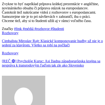
Zvykne to byť napríklad príprava krátkej prezentácie v angličtine,
novinárskeho obsahu či príprava otázok na europoslancov.
Častokrát tiež nakrúcame videá z rozhovorov s europoslancami.
Samozrejme nie je to pri návštevách v zahraničí, iba o práci.
Chceme tiež, aby si to študenti užili aj v rámci voľného času.
Značky
#fmk
#médiá
#rozhovor
#študenti
Rozhovory
Cimbalista Miroslav Rajt: Klasické komponovanie hudby už nie je o
sedení za klavírom. Všetko sa robí na počítači
Rozhovory
[REČ 🔴] Psychológ Kuruc: Asi žiadna západoeurópska krajina sa
nespráva k transrodovým ľuďom tak zle ako Slovensko