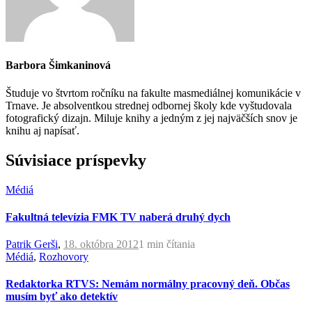
Barbora Šimkaninová
Študuje vo štvrtom ročníku na fakulte masmediálnej komunikácie v
Trnave. Je absolventkou strednej odbornej školy kde vyštudovala
fotografický dizajn. Miluje knihy a jedným z jej najväčších snov je
knihu aj napísať.
Súvisiace príspevky
Médiá
Fakultná televízia FMK TV naberá druhý dych
Patrik Gerši
,
18. októbra 2012
1 min
čítania
Médiá
,
Rozhovory
Redaktorka RTVS: Nemám normálny pracovný deň. Občas
musím byť ako detektív