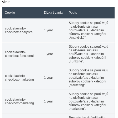
siete.
Cookie
Dĺžka trvania
Popis
Súbory cookie sa používajú
na uloženie súhlasu
cookielawinfo-
1 year
používateľa s ukladaním
checkbox-analytics
súborov cookie v kategórii
„Analytické“.
Súbory cookie sa používajú
na uloženie súhlasu
cookielawinfo-
1 year
používateľa s ukladaním
checkbox-functional
súborov cookie v kategórii
„Funkčné“.
Súbory cookie sa používajú
na uloženie súhlasu
cookielawinfo-
1 year
používateľa s ukladaním
checkbox-marketing
súborov cookie v kategórii
„Marketing“.
Súbory cookie sa používajú
na uloženie súhlasu
cookielawinfo-
1 year
používateľa s ukladaním
checkbox-marketing
súborov cookie v kategórii
„marketing“.
Records the default button