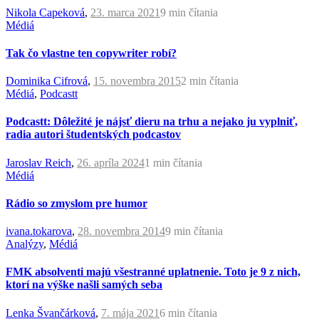
Nikola Capeková
,
23. marca 2021
9 min
čítania
Médiá
Tak čo vlastne ten copywriter robí?
Dominika Cifrová
,
15. novembra 2015
2 min
čítania
Médiá
,
Podcastt
Podcastt: Dôležité je nájsť dieru na trhu a nejako ju vyplniť,
radia autori študentských podcastov
Jaroslav Reich
,
26. apríla 2024
1 min
čítania
Médiá
Rádio so zmyslom pre humor
ivana.tokarova
,
28. novembra 2014
9 min
čítania
Analýzy
,
Médiá
FMK absolventi majú všestranné uplatnenie. Toto je 9 z nich,
ktorí na výške našli samých seba
Lenka Švančárková
,
7. mája 2021
6 min
čítania