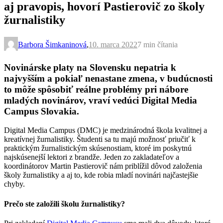
aj pravopis, hovorí Pastierovič zo školy
žurnalistiky
Barbora Šimkaninová
,
10. marca 2022
7 min
čítania
Novinárske platy na Slovensku nepatria k
najvyšším a pokiaľ nenastane zmena, v budúcnosti
to môže spôsobiť reálne problémy pri nábore
mladých novinárov, vraví vedúci Digital Media
Campus Slovakia.
Digital Media Campus (DMC) je medzinárodná škola kvalitnej a
kreatívnej žurnalistiky. Študenti sa tu majú možnosť priučiť k
praktickým žurnalistickým skúsenostiam, ktoré im poskytnú
najskúsenejší lektori z brandže. Jeden zo zakladateľov a
koordinátorov Martin Pastierovič nám priblížil dôvod založenia
školy žurnalistiky a aj to, kde robia mladí novinári najčastejšie
chyby.
Prečo ste založili školu žurnalistiky?