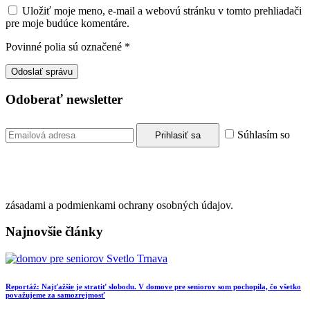
Uložiť moje meno, e-mail a webovú stránku v tomto prehliadači
pre moje budúce komentáre.
Povinné polia sú označené
*
Odoberať newsletter
Súhlasím so
zásadami a podmienkami ochrany osobných údajov.
Najnovšie články
Reportáž: Najťažšie je stratiť slobodu. V domove pre seniorov som pochopila, čo všetko
považujeme za samozrejmosť