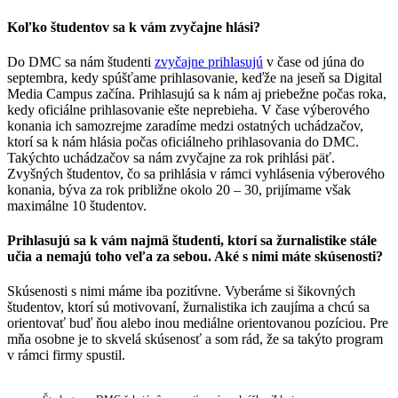
Koľko študentov sa k vám zvyčajne hlási?
Do DMC sa nám študenti
zvyčajne prihlasujú
v čase od júna do
septembra, kedy spúšťame prihlasovanie, keďže na jeseň sa Digital
Media Campus začína. Prihlasujú sa k nám aj priebežne počas roka,
kedy oficiálne prihlasovanie ešte neprebieha. V čase výberového
konania ich samozrejme zaradíme medzi ostatných uchádzačov,
ktorí sa k nám hlásia počas oficiálneho prihlasovania do DMC.
Takýchto uchádzačov sa nám zvyčajne za rok prihlási päť.
Zvyšných študentov, čo sa prihlásia v rámci vyhlásenia výberového
konania, býva za rok približne okolo 20 – 30, prijímame však
maximálne 10 študentov.
Prihlasujú sa k vám najmä študenti, ktorí sa žurnalistike stále
učia a nemajú toho veľa za sebou. Aké s nimi máte skúsenosti?
Skúsenosti s nimi máme iba pozitívne. Vyberáme si šikovných
študentov, ktorí sú motivovaní, žurnalistika ich zaujíma a chcú sa
orientovať buď ňou alebo inou mediálne orientovanou pozíciou. Pre
mňa osobne je to skvelá skúsenosť a som rád, že sa takýto program
v rámci firmy spustil.