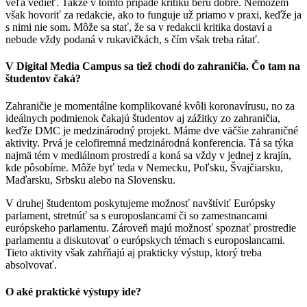
veľa vedieť. Takže v tomto prípade kritiku berú dobre. Nemôžem
však hovoriť za redakcie, ako to funguje už priamo v praxi, keďže ja
s nimi nie som. Môže sa stať, že sa v redakcii kritika dostaví a
nebude vždy podaná v rukavičkách, s čím však treba rátať.
V Digital Media Campus sa tiež chodí do zahraničia. Čo tam na
študentov čaká?
Zahraničie je momentálne komplikované kvôli koronavírusu, no za
ideálnych podmienok čakajú študentov aj zážitky zo zahraničia,
keďže DMC je medzinárodný projekt. Máme dve väčšie zahraničné
aktivity. Prvá je celofiremná medzinárodná konferencia. Tá sa týka
najmä tém v mediálnom prostredí a koná sa vždy v jednej z krajín,
kde pôsobíme. Môže byť teda v Nemecku, Poľsku, Švajčiarsku,
Maďarsku, Srbsku alebo na Slovensku.
V druhej študentom poskytujeme možnosť navštíviť Európsky
parlament, stretnúť sa s europoslancami či so zamestnancami
európskeho parlamentu. Zároveň majú možnosť spoznať prostredie
parlamentu a diskutovať o európskych témach s europoslancami.
Tieto aktivity však zahŕňajú aj prakticky výstup, ktorý treba
absolvovať.
O aké praktické výstupy ide?