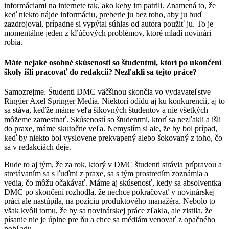
informáciami na internete tak, ako keby im patrili. Znamená to, že
keď niekto nájde informáciu, preberie ju bez toho, aby ju buď
zazdrojoval, prípadne si vypýtal súhlas od autora použiť ju. To je
momentálne jeden z kľúčových problémov, ktoré mladí novinári
robia.
Máte nejaké osobné skúsenosti so študentmi, ktorí po ukončení
školy išli pracovať do redakcii? Nezľakli sa tejto práce?
Samozrejme. Študenti DMC väčšinou skončia vo vydavateľstve
Ringier Axel Springer Media. Niektorí odídu aj ku konkurencii, aj to
sa stáva, keďže máme veľa šikovných študentov a nie všetkých
môžeme zamestnať. Skúseností so študentmi, ktorí sa nezľakli a išli
do praxe, máme skutočne veľa. Nemyslím si ale, že by bol prípad,
keď by niekto bol vyslovene prekvapený alebo šokovaný z toho, čo
sa v redakciách deje.
Bude to aj tým, že za rok, ktorý v DMC študenti strávia prípravou a
stretávaním sa s ľuďmi z praxe, sa s tým prostredím zoznámia a
vedia, čo môžu očakávať. Máme aj skúsenosť, kedy sa absolventka
DMC po skončení rozhodla, že nechce pokračovať v novinárskej
práci ale nastúpila, na pozíciu produktového manažéra. Nebolo to
však kvôli tomu, že by sa novinárskej práce zľakla, ale zistila, že
písanie nie je úplne pre ňu a chce sa médiám venovať z opačného
pohľadu.