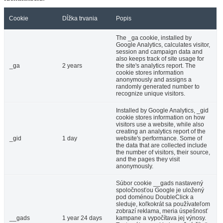
Cookie
Dĺžka trvania
Popis
The _ga cookie, installed by
Google Analytics, calculates visitor,
session and campaign data and
also keeps track of site usage for
_ga
2 years
the site's analytics report. The
cookie stores information
anonymously and assigns a
randomly generated number to
recognize unique visitors.
Installed by Google Analytics, _gid
cookie stores information on how
visitors use a website, while also
creating an analytics report of the
_gid
1 day
website's performance. Some of
the data that are collected include
the number of visitors, their source,
and the pages they visit
anonymously.
Súbor cookie __gads nastavený
spoločnosťou Google je uložený
pod doménou DoubleClick a
sleduje, koľkokrát sa používateľom
zobrazí reklama, meria úspešnosť
__gads
1 year 24 days
kampane a vypočítava jej výnosy.