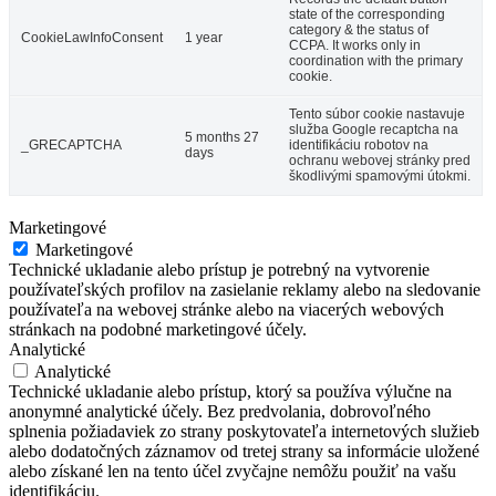
state of the corresponding
category & the status of
CookieLawInfoConsent
1 year
CCPA. It works only in
coordination with the primary
cookie.
Tento súbor cookie nastavuje
služba Google recaptcha na
5 months 27
_GRECAPTCHA
identifikáciu robotov na
days
ochranu webovej stránky pred
škodlivými spamovými útokmi.
Marketingové
Marketingové
Technické ukladanie alebo prístup je potrebný na vytvorenie
používateľských profilov na zasielanie reklamy alebo na sledovanie
používateľa na webovej stránke alebo na viacerých webových
stránkach na podobné marketingové účely.
Analytické
Analytické
Technické ukladanie alebo prístup, ktorý sa používa výlučne na
anonymné analytické účely. Bez predvolania, dobrovoľného
splnenia požiadaviek zo strany poskytovateľa internetových služieb
alebo dodatočných záznamov od tretej strany sa informácie uložené
alebo získané len na tento účel zvyčajne nemôžu použiť na vašu
identifikáciu.