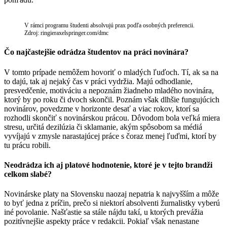
V rámci programu študenti absolvujú prax podľa osobných preferencii.
Zdroj: ringieraxelspringer.com/dmc
Čo najčastejšie odrádza študentov na práci novinára?
V tomto prípade nemôžem hovoriť o mladých ľuďoch. Tí, ak sa na
to dajú, tak aj nejaký čas v práci vydržia. Majú odhodlanie,
presvedčenie, motiváciu a nepoznám žiadneho mladého novinára,
ktorý by po roku či dvoch skončil. Poznám však dlhšie fungujúcich
novinárov, povedzme v horizonte desať a viac rokov, ktorí sa
rozhodli skončiť s novinárskou prácou. Dôvodom bola veľká miera
stresu, určitá dezilúzia či sklamanie, akým spôsobom sa médiá
vyvíjajú v zmysle narastajúcej práce s čoraz menej ľuďmi, ktorí by
tu prácu robili.
Neodrádza ich aj platové hodnotenie, ktoré je v tejto brandži
celkom slabé?
Novinárske platy na Slovensku naozaj nepatria k najvyšším a môže
to byť jedna z príčin, prečo si niektorí absolventi žurnalistky vyberú
iné povolanie. Našťastie sa stále nájdu takí, u ktorých prevážia
pozitívnejšie aspekty práce v redakcii. Pokiaľ však nenastane