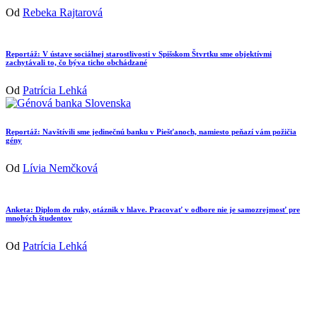
Od
Rebeka Rajtarová
Reportáž: V ústave sociálnej starostlivosti v Spišskom Štvrtku sme objektívmi
zachytávali to, čo býva ticho obchádzané
Od
Patrícia Lehká
Reportáž: Navštívili sme jedinečnú banku v Piešťanoch, namiesto peňazí vám požičia
gény
Od
Lívia Nemčková
Anketa: Diplom do ruky, otáznik v hlave. Pracovať v odbore nie je samozrejmosť pre
mnohých študentov
Od
Patrícia Lehká