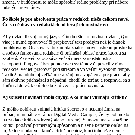
zmena, v budúcnosti to môže spôsobiť reálne problémy pri nábore
mladých novinárov.
Po škole je pre absolventa práca v redakcii niečo celkom nové.
Čo sa očakáva v redakciách od terajších novinárov?
Aby ovládali svoj rodný jazyk. Čím horšie ho novinár ovláda, tým
viac je nutné opravovať či prepisovať text predtým než je článok
publikovaný. Očakáva sa tiež určitá znalosť novinárskeho prostredia
a spôsob fungovania redakcie či príslušná oblasť práce, ktorou sa
zaoberá. Zároveň sa očakáva veľká miera samostatnosti a
schopnosti fungovať bez pomocných systémov či pozícii v rámci
redakcie, vedieť pracovať pod stresom a vo veľmi vysokom tempe.
Taktiež hra úlohu aj veľká miera záujmu a zapálenia pre prácu, aby
sám aktívne prichádzal s nápadmi, chodil do terénu a rozprával sa s
ľuďmi. Ide však o úplne bežnú vec na práci novinára.
Aj skúsení novinári robia chyby. Ako mladí vnímajú kritiku?
Z môjho pohľadu vnímajú kritiku športovo a nepamätám si na
prípad, minimálne v rámci Digital Media Campus, že by bol niekto
na základe kritiky zdrvený alebo urazený. Samozrejme sa snažíme
kritiku podávať primeraným spôsobom a hlavne berieme ohľad na
to, že ide o mladých končiacich študentov, ktorí toho ešte nemusia