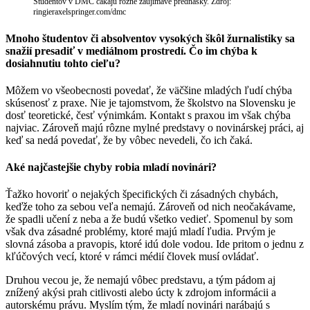
Študentov v DMC čakajú rôzne zaujímavé prednášky. Zdroj:
ringieraxelspringer.com/dmc
Mnoho študentov či absolventov vysokých škôl žurnalistiky sa
snažií presadiť v mediálnom prostredí. Čo im chýba k
dosiahnutiu tohto cieľu?
Môžem vo všeobecnosti povedať, že väčšine mladých ľudí chýba
skúsenosť z praxe. Nie je tajomstvom, že školstvo na Slovensku je
dosť teoretické, česť výnimkám. Kontakt s praxou im však chýba
najviac. Zároveň majú rôzne mylné predstavy o novinárskej práci, aj
keď sa nedá povedať, že by vôbec nevedeli, čo ich čaká.
Aké najčastejšie chyby robia mladí novinári?
Ťažko hovoriť o nejakých špecifických či zásadných chybách,
keďže toho za sebou veľa nemajú. Zároveň od nich neočakávame,
že spadli učení z neba a že budú všetko vedieť. Spomenul by som
však dva zásadné problémy, ktoré majú mladí ľudia. Prvým je
slovná zásoba a pravopis, ktoré idú dole vodou. Ide pritom o jednu z
kľúčových vecí, ktoré v rámci médií človek musí ovládať.
Druhou vecou je, že nemajú vôbec predstavu, a tým pádom aj
znížený akýsi prah citlivosti alebo úcty k zdrojom informácii a
autorskému právu. Myslím tým, že mladí novinári narábajú s