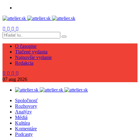
O časopise
Tlačené vydania
Najnovšie vydanie
Redakcia
07
aug
2026
Spoločnosť
Rozhovory
Analýzy
Médiá
Kultúra
Komentáre
Podcasty