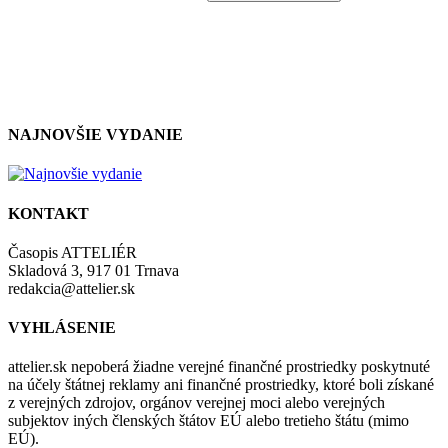
so zásadami a podmienkami ochrany osobných údajov.
NAJNOVŠIE VYDANIE
KONTAKT
Časopis ATTELIÉR
Skladová 3, 917 01 Trnava
redakcia@attelier.sk
VYHLÁSENIE
attelier.sk nepoberá žiadne verejné finančné prostriedky poskytnuté
na účely štátnej reklamy ani finančné prostriedky, ktoré boli získané
z verejných zdrojov, orgánov verejnej moci alebo verejných
subjektov iných členských štátov EÚ alebo tretieho štátu (mimo
EÚ).