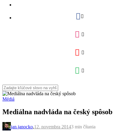
Médiá
Mediálna nadvláda na český spôsob
jan.janocko
,
12. novembra 2014
3 min
čítania