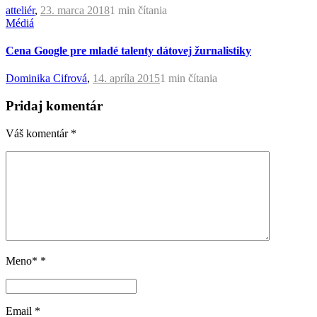
atteliér
,
23. marca 2018
1 min
čítania
Médiá
Cena Google pre mladé talenty dátovej žurnalistiky
Dominika Cifrová
,
14. apríla 2015
1 min
čítania
Pridaj komentár
Váš komentár
*
Meno*
*
Email
*