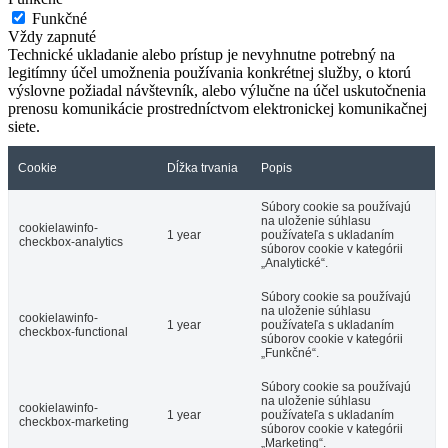
Funkčné
Vždy zapnuté
Technické ukladanie alebo prístup je nevyhnutne potrebný na
legitímny účel umožnenia používania konkrétnej služby, o ktorú
výslovne požiadal návštevník, alebo výlučne na účel uskutočnenia
prenosu komunikácie prostredníctvom elektronickej komunikačnej
siete.
Cookie
Dĺžka trvania
Popis
Súbory cookie sa používajú
na uloženie súhlasu
cookielawinfo-
1 year
používateľa s ukladaním
checkbox-analytics
súborov cookie v kategórii
„Analytické“.
Súbory cookie sa používajú
na uloženie súhlasu
cookielawinfo-
1 year
používateľa s ukladaním
checkbox-functional
súborov cookie v kategórii
„Funkčné“.
Súbory cookie sa používajú
na uloženie súhlasu
cookielawinfo-
1 year
používateľa s ukladaním
checkbox-marketing
súborov cookie v kategórii
„Marketing“.