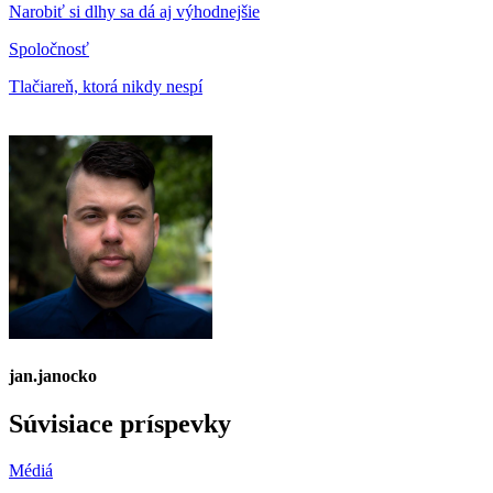
Narobiť si dlhy sa dá aj výhodnejšie
Spoločnosť
Tlačiareň, ktorá nikdy nespí
jan.janocko
Súvisiace príspevky
Médiá