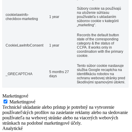
Súbory cookie sa používajú
na uloženie súhlasu
cookielawinfo-
1 year
používateľa s ukladaním
checkbox-marketing
súborov cookie v kategórii
„marketing“.
Records the default button
state of the corresponding
category & the status of
CookieLawInfoConsent
1 year
CCPA. It works only in
coordination with the primary
cookie.
Tento súbor cookie nastavuje
služba Google recaptcha na
5 months 27
_GRECAPTCHA
identifikáciu robotov na
days
ochranu webovej stránky pred
škodlivými spamovými útokmi.
Marketingové
Marketingové
Technické ukladanie alebo prístup je potrebný na vytvorenie
používateľských profilov na zasielanie reklamy alebo na sledovanie
používateľa na webovej stránke alebo na viacerých webových
stránkach na podobné marketingové účely.
Analytické