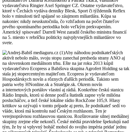
podnikateľov Daniela Křetinského a Patrika Tkáča, vlastníkov
vydavateľstva Ringier Axel Springer CZ. Ostatne vydavateľstvo,
ktoré v Čechách vydáva denníky Blesk, Sport či týždenník Reflex
bolo v minulosti tiež spájané so záujmom miliardára. Kúpa sa
nakoniec nikdy neuskutočnila, čo vzhľadom na počet čitateľov
prvého spomínaného periodika bolo veľkým prekvapením.
Americký spisovateľ Darrell West zaradil českého ministra financií
na 5. miesto v rebríčku politicky najvplyvnejších miliardárov vo
svete.
Aby náhodou podnikateľských
aktivít nebolo málo, svoju stopu zanechal predseda strany ANO aj
na slovenskom mediálnom trhu. Ešte na jar roku 2013 kúpil
vydavateľstvo Ecopress a Babišova skupina Agrofert Holding sa tak
stala jej stopercentným majiteľom. Ecopress je vydavateľom
Hospodárskych novín a rôznych ďalších periodík. Takisto sem
patria weby HNonline.sk a Stratégie.sk. Okrem novín
a internetových portálov vlastní aj rádiá. Konkrétne českú stanicu
Rádio Impuls, ktorú si denne podľa štatistík zapne vyše milióna
poslucháčov, a tiež české lokálne rádio RockZone 105,9. Hlasy
kritikov sa ozývajú v tomto prípade aj preto, že podnikateľ sedí vo
vláde, ktorá má kontrolu nad Českým rozhlasom. Ten je
verejnoprávnou rozhlasovou stanicou. Rozširovanie silnej mediálnej
skupiny zrejme ešte nekončí. České médiá pravidelne špekulujú nad
tým, že by si vplyvný boháč mohol do svojho impéria pridať jednu