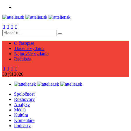
O časopise
Tlačené vydania
Najnovšie vydanie
Redakcia
30
júl
2026
Spoločnosť
Rozhovory
Analýzy
Médiá
Kultúra
Komentáre
Podcasty