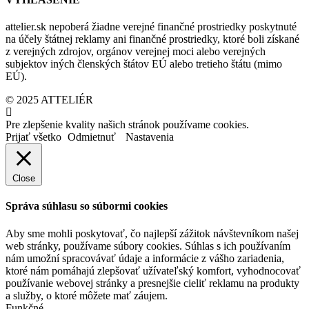
attelier.sk nepoberá žiadne verejné finančné prostriedky poskytnuté
na účely štátnej reklamy ani finančné prostriedky, ktoré boli získané
z verejných zdrojov, orgánov verejnej moci alebo verejných
subjektov iných členských štátov EÚ alebo tretieho štátu (mimo
EÚ).
© 2025 ATTELIÉR
Pre zlepšenie kvality našich stránok používame cookies.
Prijať všetko
Odmietnuť
Nastavenia
Close
Správa súhlasu so súbormi cookies
Aby sme mohli poskytovať, čo najlepší zážitok návštevníkom našej
web stránky, používame súbory cookies. Súhlas s ich používaním
nám umožní spracovávať údaje a informácie z vášho zariadenia,
ktoré nám pomáhajú zlepšovať užívateľský komfort, vyhodnocovať
používanie webovej stránky a presnejšie cieliť reklamu na produkty
a služby, o ktoré môžete mať záujem.
Funkčné