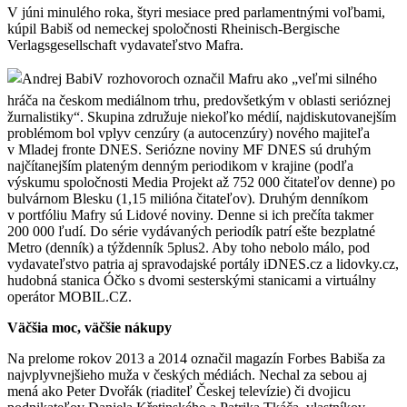
V júni minulého roka, štyri mesiace pred parlamentnými voľbami,
kúpil Babiš od nemeckej spoločnosti Rheinisch-Bergische
Verlagsgesellschaft vydavateľstvo Mafra.
V rozhovoroch označil Mafru ako „veľmi silného
hráča na českom mediálnom trhu, predovšetkým v oblasti serióznej
žurnalistiky“. Skupina združuje niekoľko médií, najdiskutovanejším
problémom bol vplyv cenzúry (a autocenzúry) nového majiteľa
v Mladej fronte DNES. Seriózne noviny MF DNES sú druhým
najčítanejším plateným denným periodikom v krajine (podľa
výskumu spoločnosti Media Projekt až 752 000 čitateľov denne) po
bulvárnom Blesku (1,15 milióna čitateľov). Druhým denníkom
v portfóliu Mafry sú Lidové noviny. Denne si ich prečíta takmer
200 000 ľudí. Do série vydávaných periodík patrí ešte bezplatné
Metro (denník) a týždenník 5plus2. Aby toho nebolo málo, pod
vydavateľstvo patria aj spravodajské portály iDNES.cz a lidovky.cz,
hudobná stanica Óčko s dvomi sesterskými stanicami a virtuálny
operátor MOBIL.CZ.
Väčšia moc, väčšie nákupy
Na prelome rokov 2013 a 2014 označil magazín Forbes Babiša za
najvplyvnejšieho muža v českých médiách. Nechal za sebou aj
mená ako Peter Dvořák (riaditeľ Českej televízie) či dvojicu