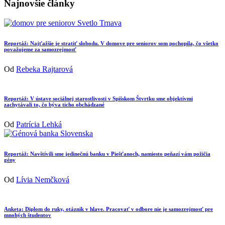
Najnovšie články
Reportáž: Najťažšie je stratiť slobodu. V domove pre seniorov som pochopila, čo všetko
považujeme za samozrejmosť
Od
Rebeka Rajtarová
Reportáž: V ústave sociálnej starostlivosti v Spišskom Štvrtku sme objektívmi
zachytávali to, čo býva ticho obchádzané
Od
Patrícia Lehká
Reportáž: Navštívili sme jedinečnú banku v Piešťanoch, namiesto peňazí vám požičia
gény
Od
Lívia Nemčková
Anketa: Diplom do ruky, otáznik v hlave. Pracovať v odbore nie je samozrejmosť pre
mnohých študentov