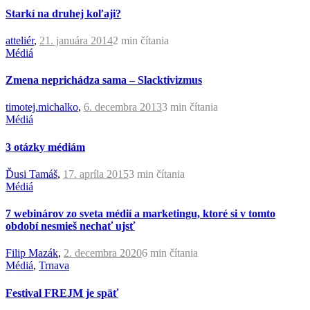
Starkí na druhej koľaji?
atteliér
,
21. januára 2014
2 min
čítania
Médiá
Zmena neprichádza sama – Slacktivizmus
timotej.michalko
,
6. decembra 2013
3 min
čítania
Médiá
3 otázky médiám
Ďusi Tamáš
,
17. apríla 2015
3 min
čítania
Médiá
7 webinárov zo sveta médií a marketingu, ktoré si v tomto
období nesmieš nechať ujsť
Filip Mazák
,
2. decembra 2020
6 min
čítania
Médiá
,
Trnava
Festival FREJM je späť