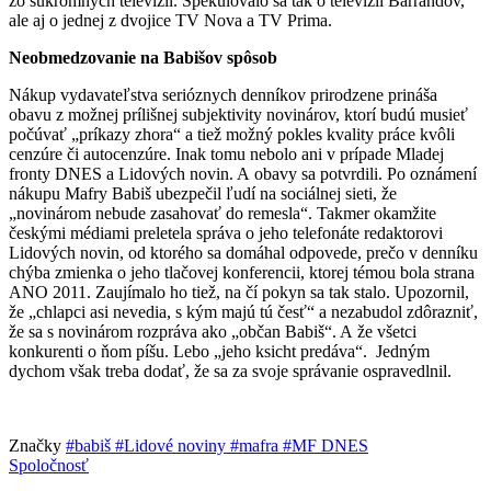
zo súkromných televízií. Špekulovalo sa tak o televízii Barrandov,
ale aj o jednej z dvojice TV Nova a TV Prima.
Neobmedzovanie na Babišov spôsob
Nákup vydavateľstva serióznych denníkov prirodzene prináša
obavu z možnej prílišnej subjektivity novinárov, ktorí budú musieť
počúvať „príkazy zhora“ a tiež možný pokles kvality práce kvôli
cenzúre či autocenzúre. Inak tomu nebolo ani v prípade Mladej
fronty DNES a Lidových novin. A obavy sa potvrdili. Po oznámení
nákupu Mafry Babiš ubezpečil ľudí na sociálnej sieti, že
„novinárom nebude zasahovať do remesla“. Takmer okamžite
českými médiami preletela správa o jeho telefonáte redaktorovi
Lidových novin, od ktorého sa domáhal odpovede, prečo v denníku
chýba zmienka o jeho tlačovej konferencii, ktorej témou bola strana
ANO 2011. Zaujímalo ho tiež, na čí pokyn sa tak stalo. Upozornil,
že „chlapci asi nevedia, s kým majú tú česť“ a nezabudol zdôrazniť,
že sa s novinárom rozpráva ako „občan Babiš“. A že všetci
konkurenti o ňom píšu. Lebo „jeho ksicht predáva“. Jedným
dychom však treba dodať, že sa za svoje správanie ospravedlnil.
Značky
#babiš
#Lidové noviny
#mafra
#MF DNES
Spoločnosť