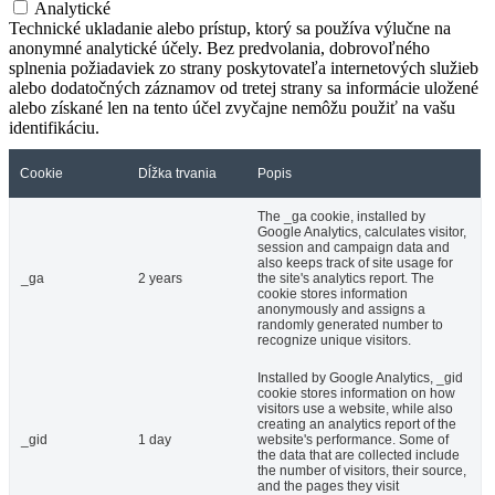
Analytické
Technické ukladanie alebo prístup, ktorý sa používa výlučne na
anonymné analytické účely. Bez predvolania, dobrovoľného
splnenia požiadaviek zo strany poskytovateľa internetových služieb
alebo dodatočných záznamov od tretej strany sa informácie uložené
alebo získané len na tento účel zvyčajne nemôžu použiť na vašu
identifikáciu.
Cookie
Dĺžka trvania
Popis
The _ga cookie, installed by
Google Analytics, calculates visitor,
session and campaign data and
also keeps track of site usage for
_ga
2 years
the site's analytics report. The
cookie stores information
anonymously and assigns a
randomly generated number to
recognize unique visitors.
Installed by Google Analytics, _gid
cookie stores information on how
visitors use a website, while also
creating an analytics report of the
_gid
1 day
website's performance. Some of
the data that are collected include
the number of visitors, their source,
and the pages they visit