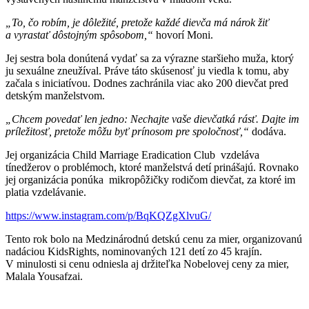
„To, čo robím, je dôležité, pretože každé dievča má nárok žiť
a vyrastať dôstojným spôsobom,“
hovorí Moni.
Jej sestra bola donútená vydať sa za výrazne staršieho muža, ktorý
ju sexuálne zneužíval. Práve táto skúsenosť ju viedla k tomu, aby
začala s iniciatívou. Dodnes zachránila viac ako 200 dievčat pred
detským manželstvom.
„Chcem povedať len jedno: Nechajte vaše dievčatká rásť. Dajte im
príležitosť, pretože môžu byť prínosom pre spoločnosť,“
dodáva.
Jej organizácia Child Marriage Eradication Club vzdeláva
tínedžerov o problémoch, ktoré manželstvá detí prinášajú. Rovnako
jej organizácia ponúka mikropôžičky rodičom dievčat, za ktoré im
platia vzdelávanie.
https://www.instagram.com/p/BqKQZgXlvuG/
Tento rok bolo na Medzinárodnú detskú cenu za mier, organizovanú
nadáciou KidsRights, nominovaných 121 detí zo 45 krajín.
V minulosti si cenu odniesla aj držiteľka Nobelovej ceny za mier,
Malala Yousafzai.