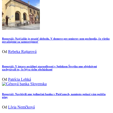
Reportáž: Najťažšie je stratiť slobodu. V domove pre seniorov som pochopila, čo všetko
považujeme za samozrejmosť
Od
Rebeka Rajtarová
Reportáž: V ústave sociálnej starostlivosti v Spišskom Štvrtku sme objektívmi
zachytávali to, čo býva ticho obchádzané
Od
Patrícia Lehká
Reportáž: Navštívili sme jedinečnú banku v Piešťanoch, namiesto peňazí vám požičia
gény
Od
Lívia Nemčková