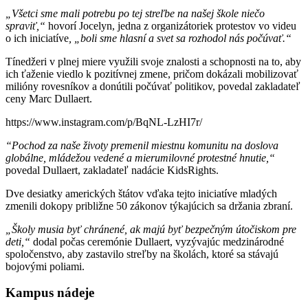
„Všetci sme mali potrebu po tej streľbe na našej škole niečo
spraviť,“
hovorí Jocelyn, jedna z organizátoriek protestov vo videu
o ich iniciatíve
, „boli sme hlasní a svet sa rozhodol nás počúvať.“
Tínedžeri v plnej miere využili svoje znalosti a schopnosti na to, aby
ich ťaženie viedlo k pozitívnej zmene, pričom dokázali mobilizovať
milióny rovesníkov a donútili počúvať politikov, povedal zakladateľ
ceny Marc Dullaert.
https://www.instagram.com/p/BqNL-LzHI7r/
“Pochod za naše životy premenil miestnu komunitu na doslova
globálne, mládežou vedené a mierumilovné protestné hnutie,“
povedal Dullaert, zakladateľ nadácie KidsRights.
Dve desiatky amerických štátov vďaka tejto iniciatíve mladých
zmenili dokopy približne 50 zákonov týkajúcich sa držania zbraní.
„Školy musia byť chránené, ak majú byť bezpečným útočiskom pre
deti,“
dodal počas ceremónie Dullaert, vyzývajúc medzinárodné
spoločenstvo, aby zastavilo streľby na školách, ktoré sa stávajú
bojovými poliami.
Kampus nádeje