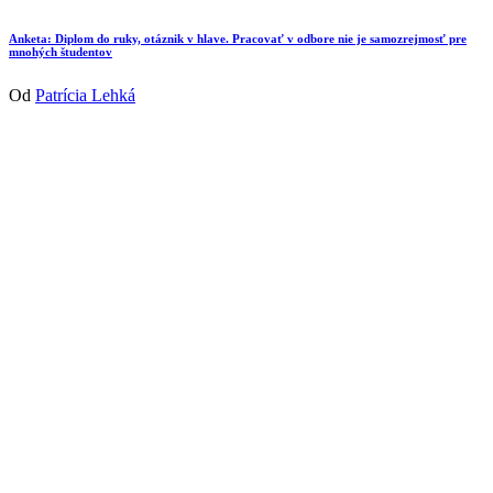
Anketa: Diplom do ruky, otáznik v hlave. Pracovať v odbore nie je samozrejmosť pre
mnohých študentov
Od
Patrícia Lehká