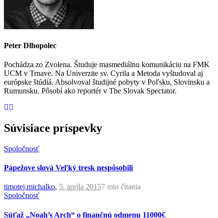
Peter Dlhopolec
Pochádza zo Zvolena. Študuje masmediálnu komunikáciu na FMK
UCM v Trnave. Na Univerzite sv. Cyrila a Metoda vyštudoval aj
európske štúdiá. Absolvoval študijné pobyty v Poľsku, Slovinsku a
Rumunsku. Pôsobí ako reportér v The Slovak Spectator.
Súvisiace príspevky
Spoločnosť
Pápežove slová Veľký tresk nespôsobili
timotej.michalko
,
5. apríla 2015
7 min
čítania
Spoločnosť
Súťaž „Noah’s Arch“ o finančnú odmenu 11000€