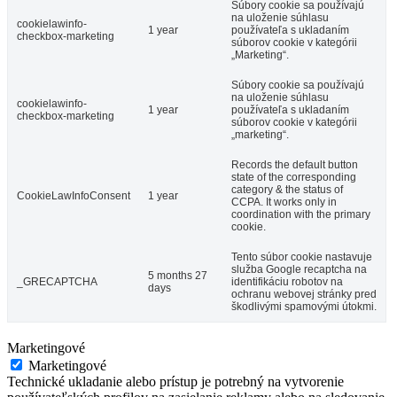
Súbory cookie sa používajú
na uloženie súhlasu
cookielawinfo-
1 year
používateľa s ukladaním
checkbox-marketing
súborov cookie v kategórii
„Marketing“.
Súbory cookie sa používajú
na uloženie súhlasu
cookielawinfo-
1 year
používateľa s ukladaním
checkbox-marketing
súborov cookie v kategórii
„marketing“.
Records the default button
state of the corresponding
category & the status of
CookieLawInfoConsent
1 year
CCPA. It works only in
coordination with the primary
cookie.
Tento súbor cookie nastavuje
služba Google recaptcha na
5 months 27
_GRECAPTCHA
identifikáciu robotov na
days
ochranu webovej stránky pred
škodlivými spamovými útokmi.
Marketingové
Marketingové
Technické ukladanie alebo prístup je potrebný na vytvorenie