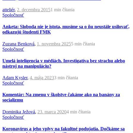
atteliér
,
2. decembra 2015
1 min
čítania
Spoločnosť
Anketa: Sloboda nie je istota, musíme sa o ňu neustále usilovať,
odkazujú študenti FMK
Zuzana Benková
,
1. novembra 2025
5 min
čítania
Spoločnosť
Umelá inteligencia v médiách. Investigatíva bez strachu alebo
nástroj na manipuláciu?
Adam Kysler
,
4. mája 2023
3 min
čítania
Spoločnosť
Komentár: Na zmenu v školstve čakáme ako na banány za
socializmu
Dominika Ježová
,
23. marca 2020
4 min
čítania
Spoločnosť
Koronavírus a jeho vplyv na fakultné podujatia. Dočkáme sa