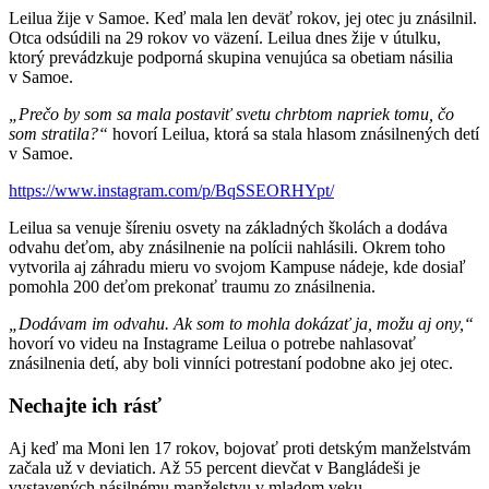
Leilua žije v Samoe. Keď mala len deväť rokov, jej otec ju znásilnil.
Otca odsúdili na 29 rokov vo väzení. Leilua dnes žije v útulku,
ktorý prevádzkuje podporná skupina venujúca sa obetiam násilia
v Samoe.
„Prečo by som sa mala postaviť svetu chrbtom napriek tomu, čo
som stratila?“
hovorí Leilua, ktorá sa stala hlasom znásilnených detí
v Samoe.
https://www.instagram.com/p/BqSSEORHYpt/
Leilua sa venuje šíreniu osvety na základných školách a dodáva
odvahu deťom, aby znásilnenie na polícii nahlásili. Okrem toho
vytvorila aj záhradu mieru vo svojom Kampuse nádeje, kde dosiaľ
pomohla 200 deťom prekonať traumu zo znásilnenia.
„Dodávam im odvahu. Ak som to mohla dokázať ja, možu aj ony,“
hovorí vo videu na Instagrame Leilua o potrebe nahlasovať
znásilnenia detí, aby boli vinníci potrestaní podobne ako jej otec.
Nechajte ich rásť
Aj keď ma Moni len 17 rokov, bojovať proti detským manželstvám
začala už v deviatich. Až 55 percent dievčat v Bangládeši je
vystavených násilnému manželstvu v mladom veku.