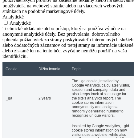
používateľských profilov na zasielanie reklamy alebo na sledovanie
používateľa na webovej stránke alebo na viacerých webových
stránkach na podobné marketingové účely.
Analytické
Analytické
Technické ukladanie alebo prístup, ktorý sa používa výlučne na
anonymné analytické účely. Bez predvolania, dobrovoľného
splnenia požiadaviek zo strany poskytovateľa internetových služieb
alebo dodatočných záznamov od tretej strany sa informácie uložené
alebo získané len na tento účel zvyčajne nemôžu použiť na vašu
identifikáciu.
Cookie
Dĺžka trvania
Popis
The _ga cookie, installed by
Google Analytics, calculates visitor,
session and campaign data and
also keeps track of site usage for
_ga
2 years
the site's analytics report. The
cookie stores information
anonymously and assigns a
randomly generated number to
recognize unique visitors.
Installed by Google Analytics, _gid
cookie stores information on how
visitors use a website, while also