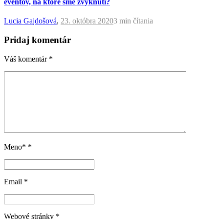
eventov, na ktoré sme zvyknutí?
Lucia Gajdošová
,
23. októbra 2020
3 min
čítania
Pridaj komentár
Váš komentár
*
Meno*
*
Email
*
Webové stránky
*