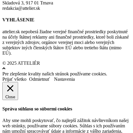
Skladová 3, 917 01 Trnava
redakcia@attelier.sk
VYHLÁSENIE
attelier.sk nepoberá žiadne verejné finančné prostriedky poskytnuté
na účely štátnej reklamy ani finančné prostriedky, ktoré boli získané
z verejných zdrojov, orgánov verejnej moci alebo verejných
subjektov iných členských štátov EÚ alebo tretieho štátu (mimo
EÚ).
© 2025 ATTELIÉR
Pre zlepšenie kvality našich stránok používame cookies.
Prijať všetko
Odmietnuť
Nastavenia
Close
Správa súhlasu so súbormi cookies
Aby sme mohli poskytovať, čo najlepší zážitok návštevníkom našej
web stránky, používame súbory cookies. Súhlas s ich používaním
nám umožní spracovávať údaje a informácie z vášho zariadenia,