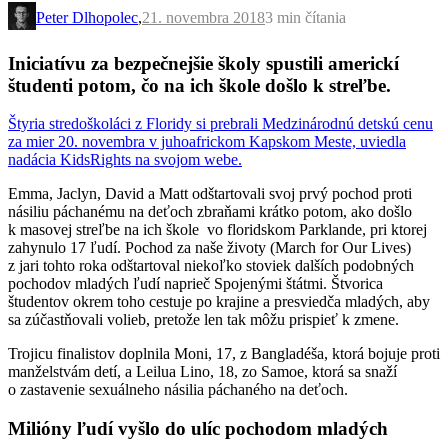
Peter Dlhopolec
,
21. novembra 2018
3 min
čítania
Iniciatívu za bezpečnejšie školy spustili americkí
študenti potom, čo na ich škole došlo k streľbe.
Štyria stredoškoláci z Floridy si prebrali Medzinárodnú detskú cenu
za mier 20. novembra v juhoafrickom Kapskom Meste, uviedla
nadácia KidsRights na svojom webe.
Emma, Jaclyn, David a Matt odštartovali svoj prvý pochod proti
násiliu páchanému na deťoch zbraňami krátko potom, ako došlo
k masovej streľbe na ich škole vo floridskom Parklande, pri ktorej
zahynulo 17 ľudí. Pochod za naše životy (March for Our Lives)
z jari tohto roka odštartoval niekoľko stoviek dalších podobných
pochodov mladých ľudí naprieč Spojenými štátmi. Štvorica
študentov okrem toho cestuje po krajine a presviedča mladých, aby
sa zúčastňovali volieb, pretože len tak môžu prispieť k zmene.
Trojicu finalistov doplnila Moni, 17, z Bangladéša, ktorá bojuje proti
manželstvám detí, a Leilua Lino, 18, zo Samoe, ktorá sa snaží
o zastavenie sexuálneho násilia páchaného na deťoch.
Milióny ľudí vyšlo do ulíc pochodom mladých