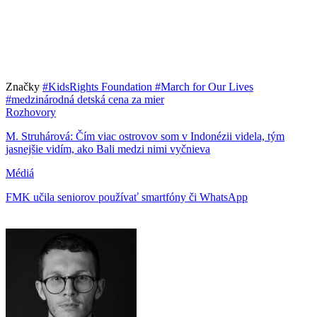
Značky
#KidsRights Foundation
#March for Our Lives
#medzinárodná detská cena za mier
Rozhovory
M. Struhárová: Čím viac ostrovov som v Indonézii videla, tým
jasnejšie vidím, ako Bali medzi nimi vyčnieva
Médiá
FMK učila seniorov používať smartfóny či WhatsApp