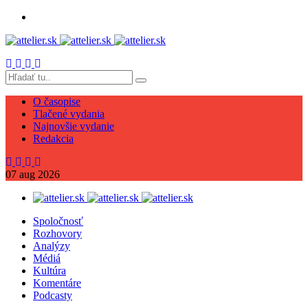
O časopise
Tlačené vydania
Najnovšie vydanie
Redakcia
07
aug
2026
Spoločnosť
Rozhovory
Analýzy
Médiá
Kultúra
Komentáre
Podcasty