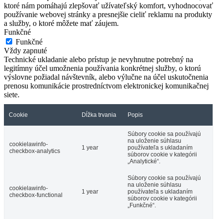
ktoré nám pomáhajú zlepšovať užívateľský komfort, vyhodnocovať
používanie webovej stránky a presnejšie cieliť reklamu na produkty
a služby, o ktoré môžete mať záujem.
Funkčné
Funkčné
Vždy zapnuté
Technické ukladanie alebo prístup je nevyhnutne potrebný na
legitímny účel umožnenia používania konkrétnej služby, o ktorú
výslovne požiadal návštevník, alebo výlučne na účel uskutočnenia
prenosu komunikácie prostredníctvom elektronickej komunikačnej
siete.
Cookie
Dĺžka trvania
Popis
Súbory cookie sa používajú
na uloženie súhlasu
cookielawinfo-
1 year
používateľa s ukladaním
checkbox-analytics
súborov cookie v kategórii
„Analytické“.
Súbory cookie sa používajú
na uloženie súhlasu
cookielawinfo-
1 year
používateľa s ukladaním
checkbox-functional
súborov cookie v kategórii
„Funkčné“.