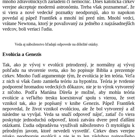
mnoho zdravotníckych zariadení či nemocníc. Dnes katolícka cirkev
verejne akceptuje modernú astronómiu. Treba však poznamenať, že
si viera a nové vedecké poznatky neodporujú, ako to napokon
povedal aj pápež František a mnohí iní pred ním. Mnohí vedci,
vrátane Newtona, ktorý je považovaný za jedného z najzásadnejších
vedcov, boli veriaci ľudia.
Veda aj náboženstvo hľadajú odpovede na dôležité otázky.
Evolúcia a Genezis
Tak, ako je vývoj v evolúcii prirodzený, je normálny aj vývoj
pohľadu na stvorenie sveta, ako ho popisuje Biblia a prezentuje
cirkev. Mnoho ľudí argumentuje tým, že evolúcia je len teória. Veľa
z nich si však často zamieňa teóriu za hypotézu. Teória je tvrdenie
podporené hromadou vedeckých dôkazov, nie je to výrok vytvorený
z ničoho. Podľa Mariána Díreša je možné, aby mohla teória
evolúcie a veľkého tresku koexistovať spolu s vierou, že svet
vznikol tak, ako je popísaný v knihe Genezis. Pápež František
nepovedal, že život vznikol evolúciou, ale že bol vytvorený a až
následne sa vyvíjal. Veda sa snaží odpoveď nájsť, zatiaľ čo viera
poskytuje jednoduchú odpoveď, ktorá zatvára dvere pred ďalšími
otázkami. Ľudia odpradávna využívali náboženstvo či mytológiu k
prírodným javom, ktoré nevedeli vysvetliť. Cirkev dnes verejne
nijako neodporuje evolúcii a nie je to len zásluhou najnovšieho