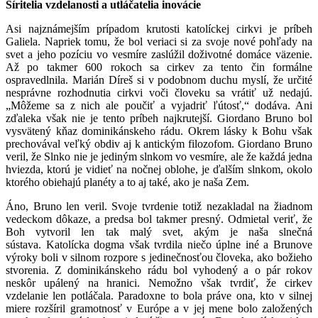
Šíritelia vzdelanosti a utláčatelia inovácie
Asi najznámejším prípadom krutosti katolíckej cirkvi je príbeh
Galiela. Napriek tomu, že bol veriaci si za svoje nové pohľady na
svet a jeho pozíciu vo vesmíre zaslúžil doživotné domáce väzenie.
Až po takmer 600 rokoch sa cirkev za tento čin formálne
ospravedlnila. Marián Díreš si v podobnom duchu myslí, že určité
nesprávne rozhodnutia cirkvi voči človeku sa vrátiť už nedajú.
„Môžeme sa z nich ale poučiť a vyjadriť ľútosť,“ dodáva. Ani
zďaleka však nie je tento príbeh najkrutejší. Giordano Bruno bol
vysvätený kňaz dominikánskeho rádu. Okrem lásky k Bohu však
prechovával veľký obdiv aj k antickým filozofom. Giordano Bruno
veril, že Slnko nie je jediným slnkom vo vesmíre, ale že každá jedna
hviezda, ktorú je vidieť na nočnej oblohe, je ďalším slnkom, okolo
ktorého obiehajú planéty a to aj také, ako je naša Zem.
Áno, Bruno len veril. Svoje tvrdenie totiž nezakladal na žiadnom
vedeckom dôkaze, a predsa bol takmer presný. Odmietal veriť, že
Boh vytvoril len tak malý svet, akým je naša slnečná
sústava. Katolícka dogma však tvrdila niečo úplne iné a Brunove
výroky boli v silnom rozpore s jedinečnosťou človeka, ako božieho
stvorenia. Z dominikánskeho rádu bol vyhodený a o pár rokov
neskôr upálený na hranici. Nemožno však tvrdiť, že cirkev
vzdelanie len potláčala. Paradoxne to bola práve ona, kto v silnej
miere rozšíril gramotnosť v Európe a v jej mene bolo založených