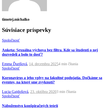
timotej.michalko
Súvisiace príspevky
Spoločnosť
Anketa: Sexuálna výchova bez filtra. Kde sa študenti o nej
dozvedeli a bolo to dosť?
Emma Ďurišová
,
14. decembra 2025
4 min
čítania
Spoločnosť
Koronavírus a jeho vplyv na fakultné podujatia. Dočkáme sa
eventov, na ktoré sme zvyknutí?
Lucia Gajdošová
,
23. októbra 2020
3 min
čítania
Spoločnosť
Náboženstvo konšpiračných teórií