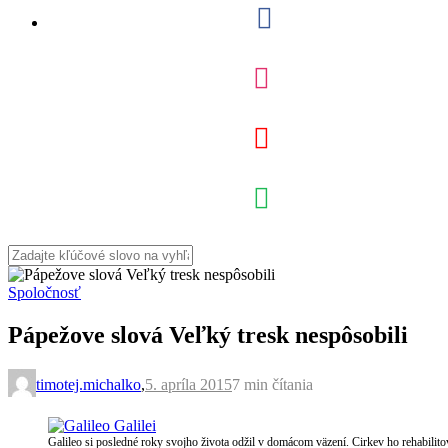
Spoločnosť
Pápežove slová Veľký tresk nespôsobili
timotej.michalko
,
5. apríla 2015
7 min
čítania
Galileo si posledné roky svojho života odžil v domácom väzení. Cirkev ho rehabilit