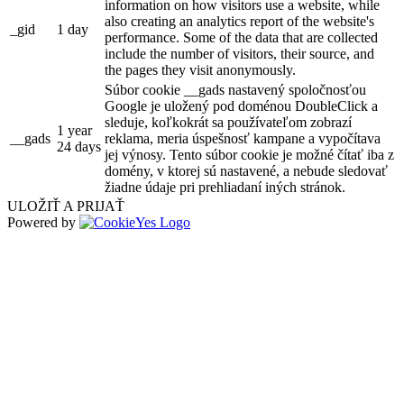
information on how visitors use a website, while
also creating an analytics report of the website's
_gid
1 day
performance. Some of the data that are collected
include the number of visitors, their source, and
the pages they visit anonymously.
Súbor cookie __gads nastavený spoločnosťou
Google je uložený pod doménou DoubleClick a
sleduje, koľkokrát sa používateľom zobrazí
1 year
__gads
reklama, meria úspešnosť kampane a vypočítava
24 days
jej výnosy. Tento súbor cookie je možné čítať iba z
domény, v ktorej sú nastavené, a nebude sledovať
žiadne údaje pri prehliadaní iných stránok.
ULOŽIŤ A PRIJAŤ
Powered by