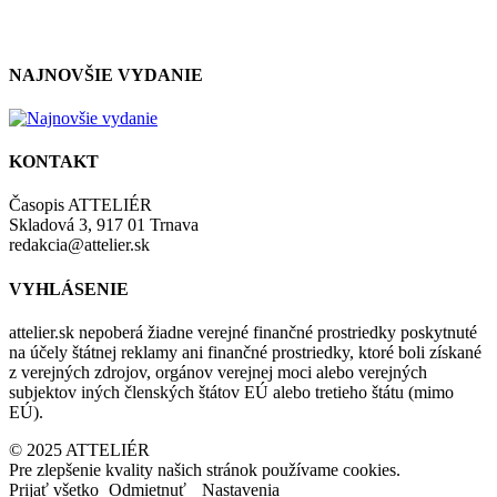
zásadami a podmienkami ochrany osobných údajov.
NAJNOVŠIE VYDANIE
KONTAKT
Časopis ATTELIÉR
Skladová 3, 917 01 Trnava
redakcia@attelier.sk
VYHLÁSENIE
attelier.sk nepoberá žiadne verejné finančné prostriedky poskytnuté
na účely štátnej reklamy ani finančné prostriedky, ktoré boli získané
z verejných zdrojov, orgánov verejnej moci alebo verejných
subjektov iných členských štátov EÚ alebo tretieho štátu (mimo
EÚ).
© 2025 ATTELIÉR
Pre zlepšenie kvality našich stránok používame cookies.
Prijať všetko
Odmietnuť
Nastavenia