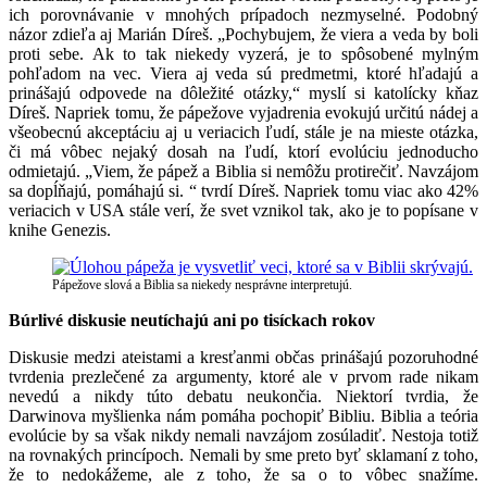
ich porovnávanie v mnohých prípadoch nezmyselné. Podobný
názor zdieľa aj Marián Díreš. „Pochybujem, že viera a veda by boli
proti sebe. Ak to tak niekedy vyzerá, je to spôsobené mylným
pohľadom na vec. Viera aj veda sú predmetmi, ktoré hľadajú a
prinášajú odpovede na dôležité otázky,“ myslí si katolícky kňaz
Díreš. Napriek tomu, že pápežove vyjadrenia evokujú určitú nádej a
všeobecnú akceptáciu aj u veriacich ľudí, stále je na mieste otázka,
či má vôbec nejaký dosah na ľudí, ktorí evolúciu jednoducho
odmietajú. „Viem, že pápež a Biblia si nemôžu protirečiť. Navzájom
sa dopĺňajú, pomáhajú si. “ tvrdí Díreš. Napriek tomu viac ako 42%
veriacich v USA stále verí, že svet vznikol tak, ako je to popísane v
knihe Genezis.
Pápežove slová a Biblia sa niekedy nesprávne interpretujú.
Búrlivé diskusie neutíchajú ani po tisíckach rokov
Diskusie medzi ateistami a kresťanmi občas prinášajú pozoruhodné
tvrdenia prezlečené za argumenty, ktoré ale v prvom rade nikam
nevedú a nikdy túto debatu neukončia. Niektorí tvrdia, že
Darwinova myšlienka nám pomáha pochopiť Bibliu. Biblia a teória
evolúcie by sa však nikdy nemali navzájom zosúladiť. Nestoja totiž
na rovnakých princípoch. Nemali by sme preto byť sklamaní z toho,
že to nedokážeme, ale z toho, že sa o to vôbec snažíme.