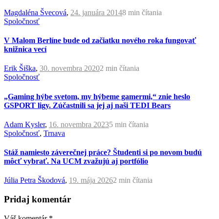
Magdaléna Švecová
,
24. januára 2014
8 min
čítania
Spoločnosť
V Malom Berlíne bude od začiatku nového roka fungovať
knižnica vecí
Erik Šiška
,
30. novembra 2020
2 min
čítania
Spoločnosť
„Gaming hýbe svetom, my hýbeme gamermi,“ znie heslo
GSPORT ligy. Zúčastnili sa jej aj naši TEDI Bears
Adam Kysler
,
16. novembra 2023
5 min
čítania
Spoločnosť
,
Trnava
Stáž namiesto záverečnej práce? Študenti si po novom budú
môcť vybrať. Na UCM zvažujú aj portfólio
Júlia Petra Škodová
,
19. mája 2026
2 min
čítania
Pridaj komentár
Váš komentár
*