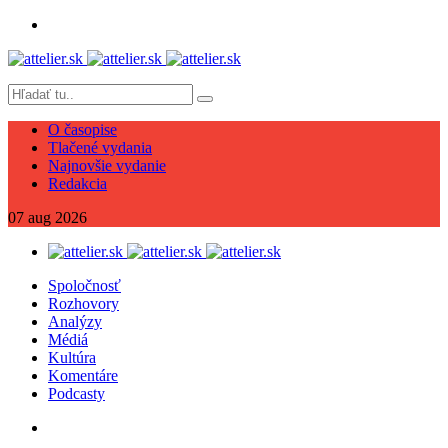
O časopise
Tlačené vydania
Najnovšie vydanie
Redakcia
07
aug
2026
Spoločnosť
Rozhovory
Analýzy
Médiá
Kultúra
Komentáre
Podcasty