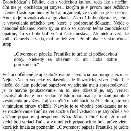
Zaobchádzať s Bibliou ako s vedeckou knihou, teda ako s niečím,
čím nie je, obchádza jej zmysel, ktorým je v prvom rade Ježišove
učenie. Často spomínaný bol aj argument, že evolúcia je len teória.
Áno, to je, rovnako ako aj gravitácia. Ako už bolo objasnené, teória
je vysvetlenie určitého javu, ktoré je podporené dôkazmi. Nejde o
náhodné hádanie. Preto by sa malo so slovom teória zaobchádzať
opatrne, čo sa bohužiaľ veľmi často nestáva. Ak niekto verí, že
kniha Genezis je veda, mal by tiež veriť, že obloha je v skutočnosti
strop.
„Otvorenosť pápeža Františka je určite aj požiadavkou
doby. Niekedy sa obávam, či mu ľudia dobre
porozumejú.“
Veľmi obľúbené je aj škatuľkovanie – evolúcia podporuje ateizmus.
Nejde však o vedecké vyhlásenie, ale filozofický záver. Pokiaľ je
niečo, čo nám podobné pápežove vyjadrenia majú sprostredkovať,
je to hlavne poukazovanie na to, aké dôležité je, aby veriaci
nezatvárali dvere pred vedou. V istom ponímaní je možné podobné
vystúpenia považovať aj za určitú rehabilitáciu voči ľudom, ktorým
v minulosti cirkev ublížila. Navyše je to vhodné poukázanie na to,
že rozdeľovanie ľudí na veriacich a ľudí vediacich je zbytočné a vo
väčšine prípadov aj nesprávne. Kňaz Marian Díreš tvrdí, že mnohí
vedci boli veriaci ľudia a v mnohých prípadoch to bola práve viera,
ktorá ich hnala za poznaním. „Otvorenosť pápeža Františka je určite