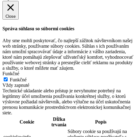
Close
Správa súhlasu so súbormi cookies
Aby sme mohli poskytovať, čo najlepší zážitok návštevníkom našej
web stránky, používame súbory cookies. Súhlas s ich používaním
nám umožní spracovávať údaje a informácie z vášho zariadenia,
ktoré nám pomáhajú zlepšovať užívateľský komfort, vyhodnocovať
používanie webovej stránky a presnejšie cieliť reklamu na produkty
a služby, o ktoré môžete mať záujem.
Funkčné
Funkčné
Vždy zapnuté
Technické ukladanie alebo prístup je nevyhnutne potrebný na
legitímny účel umožnenia používania konkrétnej služby, o ktorú
výslovne požiadal návštevník, alebo výlučne na účel uskutočnenia
prenosu komunikácie prostredníctvom elektronickej komunikačnej
siete.
Dĺžka
Cookie
Popis
trvania
Súbory cookie sa používajú na
cookielawinfo-
uloženie súhlasu používateľa s