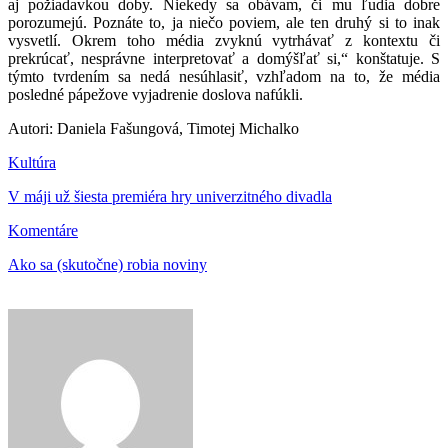
aj požiadavkou doby. Niekedy sa obávam, či mu ľudia dobre
porozumejú. Poznáte to, ja niečo poviem, ale ten druhý si to inak
vysvetlí. Okrem toho média zvyknú vytrhávať z kontextu či
prekrúcať, nesprávne interpretovať a domýšľať si,“ konštatuje. S
týmto tvrdením sa nedá nesúhlasiť, vzhľadom na to, že média
posledné pápežove vyjadrenie doslova nafúkli.
Autori: Daniela Fašungová, Timotej Michalko
Kultúra
V máji už šiesta premiéra hry univerzitného divadla
Komentáre
Ako sa (skutočne) robia noviny