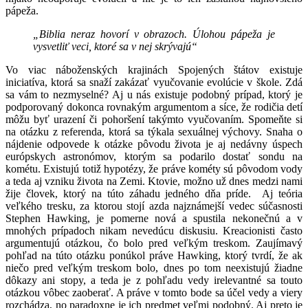
pápeža.
„Biblia neraz hovorí v obrazoch. Úlohou pápeža je
vysvetliť veci, ktoré sa v nej skrývajú“
Vo viac náboženských krajinách Spojených štátov existuje
iniciatíva, ktorá sa snaží zakázať vyučovanie evolúcie v škole. Zdá
sa vám to nezmyselné? Aj u nás existuje podobný prípad, ktorý je
podporovaný dokonca rovnakým argumentom a síce, že rodičia detí
môžu byť urazení či pohoršení takýmto vyučovaním. Spomeňte si
na otázku z referenda, ktorá sa týkala sexuálnej výchovy. Snaha o
nájdenie odpovede k otázke pôvodu života je aj nedávny úspech
európskych astronómov, ktorým sa podarilo dostať sondu na
kométu. Existujú totiž hypotézy, že práve kométy sú pôvodom vody
a teda aj vzniku života na Zemi. Ktovie, možno už dnes medzi nami
žije človek, ktorý na túto záhadu jedného dňa príde. Aj teória
veľkého tresku, za ktorou stojí azda najznámejší vedec súčasnosti
Stephen Hawking, je pomerne nová a spustila nekonečnú a v
mnohých prípadoch nikam nevedúcu diskusiu. Kreacionisti často
argumentujú otázkou, čo bolo pred veľkým treskom. Zaujímavý
pohľad na túto otázku ponúkol práve Hawking, ktorý tvrdí, že ak
niečo pred veľkým treskom bolo, dnes po tom neexistujú žiadne
dôkazy ani stopy, a teda je z pohľadu vedy irelevantné sa touto
otázkou vôbec zaoberať. A práve v tomto bode sa účel vedy a viery
rozchádza, no paradoxne je ich predmet veľmi podobný. Aj preto je