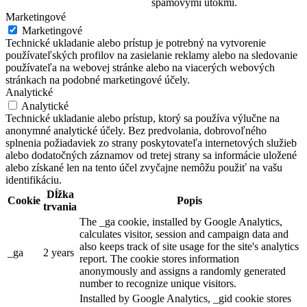
spamovými útokmi.
Marketingové
Marketingové
Technické ukladanie alebo prístup je potrebný na vytvorenie
používateľských profilov na zasielanie reklamy alebo na sledovanie
používateľa na webovej stránke alebo na viacerých webových
stránkach na podobné marketingové účely.
Analytické
Analytické
Technické ukladanie alebo prístup, ktorý sa používa výlučne na
anonymné analytické účely. Bez predvolania, dobrovoľného
splnenia požiadaviek zo strany poskytovateľa internetových služieb
alebo dodatočných záznamov od tretej strany sa informácie uložené
alebo získané len na tento účel zvyčajne nemôžu použiť na vašu
identifikáciu.
Dĺžka
Cookie
Popis
trvania
The _ga cookie, installed by Google Analytics,
calculates visitor, session and campaign data and
also keeps track of site usage for the site's analytics
_ga
2 years
report. The cookie stores information
anonymously and assigns a randomly generated
number to recognize unique visitors.
Installed by Google Analytics, _gid cookie stores