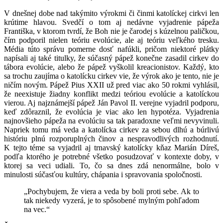
V dnešnej dobe nad takýmito výrokmi či činmi katolíckej cirkvi len
krútime hlavou. Svedčí o tom aj nedávne vyjadrenie pápeža
Františka, v ktorom tvrdí, že Boh nie je čarodej s kúzelnou paličkou,
čím podporil nielen teóriu evolúcie, ale aj teóriu veľkého tresku.
Média túto správu pomerne dosť nafúkli, pričom niektoré plátky
napísali aj také titulky, že súčasný pápež konečne zasadil cirkev do
tábora evolúcie, alebo že pápež vyškolil kreacionistov. Každý, kto
sa trochu zaujíma o katolícku cirkev vie, že výrok ako je tento, nie je
ničím novým. Pápež Pius XXII už pred viac ako 50 rokmi vyhlásil,
že neexistuje žiadny konflikt medzi teóriou evolúcie a katolíckou
vierou. Aj najznámejší pápež Ján Pavol II. verejne vyjadril podporu,
keď zdôraznil, že evolúcia je viac ako len hypotéza. Vyjadrenia
najnovšieho pápeža na evolúciu sa tak paradoxne veľmi nevyvinuli.
Napriek tomu má veda a katolícka cirkev za sebou dlhú a búrlivú
históriu plnú rozporuplných činov a nespravodlivých rozhodnutí.
K tejto téme sa vyjadril aj trnavský katolícky kňaz Marián Díreš,
podľa ktorého je potrebné všetko posudzovať v kontexte doby, v
ktorej sa veci udiali. To, čo sa dnes zdá nenormálne, bolo v
minulosti súčasťou kultúry, chápania i spravovania spoločnosti.
„Pochybujem, že viera a veda by boli proti sebe. Ak to
tak niekedy vyzerá, je to spôsobené mylným pohľadom
na vec.“