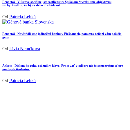
Reportáž: V ústave sociálnej starostlivosti v Spišskom Štvrtku sme objektívmi
zachytávali to, čo býva ticho obchádzané
Od
Patrícia Lehká
Reportáž: Navštívili sme jedinečnú banku v Piešťanoch, namiesto peňazí vám požičia
gény
Od
Lívia Nemčková
Anketa: Diplom do ruky, otáznik v hlave. Pracovať v odbore nie je samozrejmosť pre
mnohých študentov
Od
Patrícia Lehká