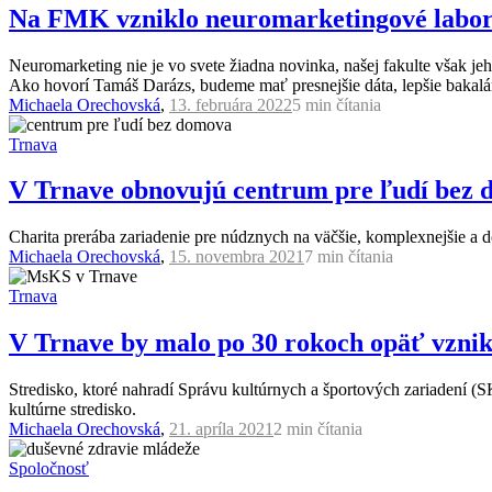
Na FMK vzniklo neuromarketingové labora
Neuromarketing nie je vo svete žiadna novinka, našej fakulte však 
Ako hovorí Tamáš Darázs, budeme mať presnejšie dáta, lepšie bakalá
Michaela Orechovská
,
13. februára 2022
5 min
čítania
Trnava
V Trnave obnovujú centrum pre ľudí bez 
Charita prerába zariadenie pre núdznych na väčšie, komplexnejšie a d
Michaela Orechovská
,
15. novembra 2021
7 min
čítania
Trnava
V Trnave by malo po 30 rokoch opäť vznik
Stredisko, ktoré nahradí Správu kultúrnych a športových zariadení (S
kultúrne stredisko.
Michaela Orechovská
,
21. apríla 2021
2 min
čítania
Spoločnosť