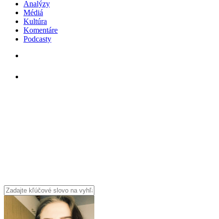
Analýzy
Médiá
Kultúra
Komentáre
Podcasty