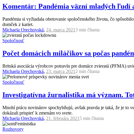
Komentár: Pandémia väzní mladých ľudí a 
Pandémia si vyžiadala obetovanie spoločenského života, čo spôsobilo
domček z kariet.
Michaela Orechovská
,
24. marca 2021
3 min
čítania
Spoločnosť
Počet domácich miláčikov sa počas pandémi
Britská asociácia výrobcov potravín pre domáce zvieratá (PFMA) uvi
Michaela Orechovská
,
23. marca 2021
2 min
čítania
Spoločnosť
Investigatívna žurnalistika má význam. Tot
Mnohí prácu novinárov spochybňujú, avšak pravda je taká, že je to ve
dokázali prispieť k zmenám vo svete.
Michaela Orechovská
,
21. februára 2021
5 min
čítania
Rozhovory