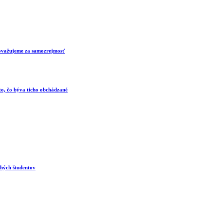
 považujeme za samozrejmosť
 to, čo býva ticho obchádzané
ohých študentov