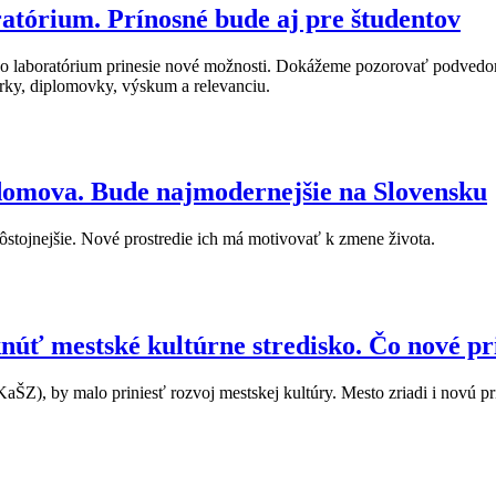
tórium. Prínosné bude aj pre študentov
jeho laboratórium prinesie nové možnosti. Dokážeme pozorovať podvedom
rky, diplomovky, výskum a relevanciu.
domova. Bude najmodernejšie na Slovensku
ôstojnejšie. Nové prostredie ich má motivovať k zmene života.
núť mestské kultúrne stredisko. Čo nové pr
KaŠZ), by malo priniesť rozvoj mestskej kultúry. Mesto zriadi i novú 