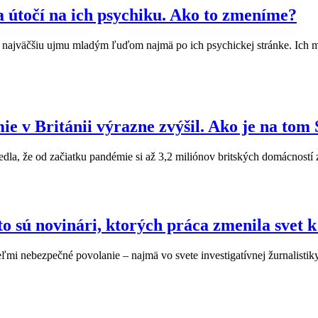
útočí na ich psychiku. Ako to zmeníme?
 najväčšiu ujmu mladým ľuďom najmä po ich psychickej stránke. Ich ml
e v Británii výrazne zvýšil. Ako je na tom
edla, že od začiatku pandémie si až 3,2 miliónov britských domácnost
o sú novinári, ktorých práca zmenila svet 
ľmi nebezpečné povolanie – najmä vo svete investigatívnej žurnalistik