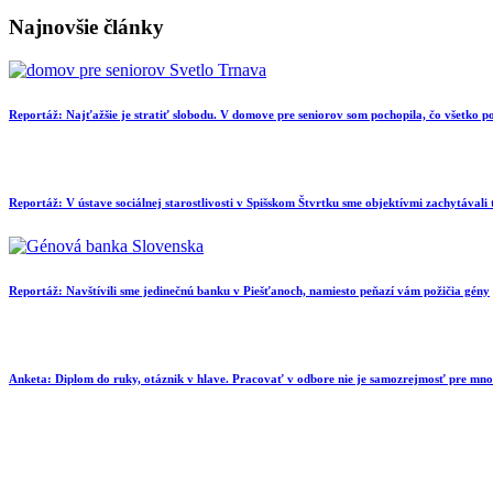
Najnovšie články
Reportáž: Najťažšie je stratiť slobodu. V domove pre seniorov som pochopila, čo všetko
Reportáž: V ústave sociálnej starostlivosti v Spišskom Štvrtku sme objektívmi zachytávali
Reportáž: Navštívili sme jedinečnú banku v Piešťanoch, namiesto peňazí vám požičia gény
Anketa: Diplom do ruky, otáznik v hlave. Pracovať v odbore nie je samozrejmosť pre mn