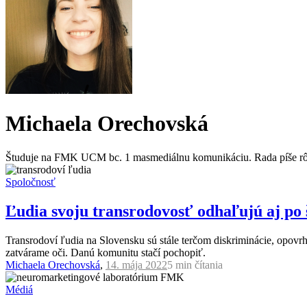
Michaela Orechovská
Študuje na FMK UCM bc. 1 masmediálnu komunikáciu. Rada píše rôzne 
Spoločnosť
Ľudia svoju transrodovosť odhaľujú aj po 
Transrodoví ľudia na Slovensku sú stále terčom diskriminácie, opovrh
zatvárame oči. Danú komunitu stačí pochopiť.
Michaela Orechovská
,
14. mája 2022
5 min
čítania
Médiá