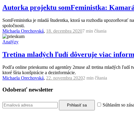
Autorka projektu somFeministka: Kamarát
SomFeministka je mladá študentka, ktorá sa rozhodla upozorňovať na p
spoločnosti.
Michaela Orechovská
,
18. decembra 2020
7 min
čítania
Analýzy
Tretina mladých ľudí dôveruje viac inform
Podľa online prieskumu od agentúry 2muse až tretina mladých ľudí tvr
ktoré šíria konšpirácie a dezinformácie.
Michaela Orechovská
,
22. novembra 2020
2 min
čítania
Odoberať newsletter
Súhlasím so zás