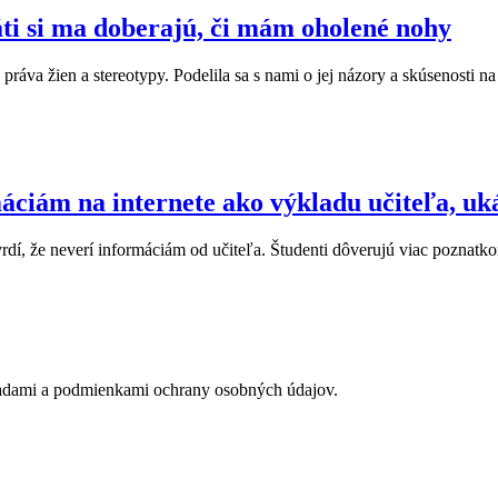
i si ma doberajú, či mám oholené nohy
ráva žien a stereotypy. Podelila sa s nami o jej názory a skúsenosti n
áciám na internete ako výkladu učiteľa, uk
dí, že neverí informáciám od učiteľa. Študenti dôverujú viac poznatkom
adami a podmienkami ochrany osobných údajov.