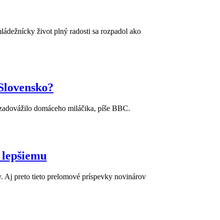
ádežnícky život plný radosti sa rozpadol ako
 Slovensko?
í zadovážilo domáceho miláčika, píše BBC.
k lepšiemu
y. Aj preto tieto prelomové príspevky novinárov