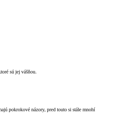
oré sú jej vášňou.
majú pokrokové názory, pred touto si stále mnohí