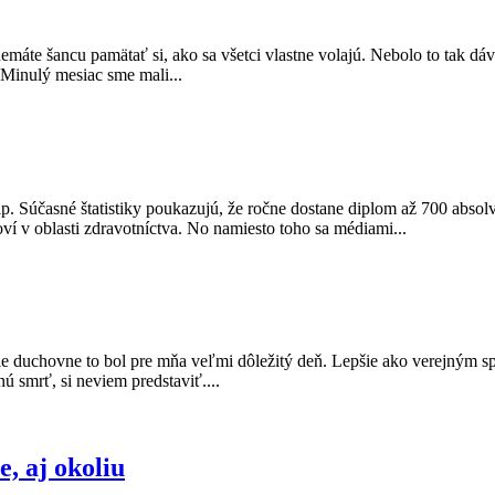
nemáte šancu pamätať si, ako sa všetci vlastne volajú. Nebolo to tak d
 Minulý mesiac sme mali...
vtip. Súčasné štatistiky poukazujú, že ročne dostane diplom až 700 abs
í v oblasti zdravotníctva. No namiesto toho sa médiami...
ale duchovne to bol pre mňa veľmi dôležitý deň. Lepšie ako verejným 
ú smrť, si neviem predstaviť....
, aj okoliu