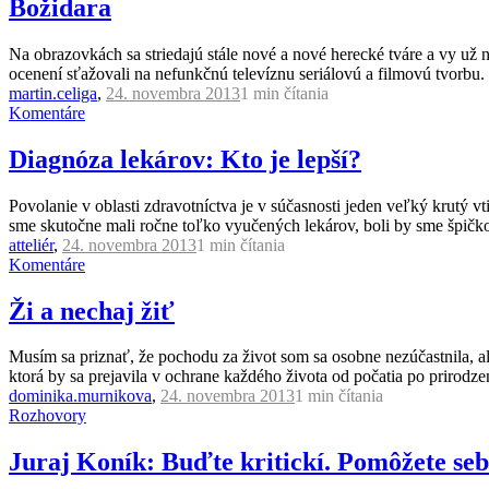
Božidara
Na obrazovkách sa striedajú stále nové a nové herecké tváre a vy už 
ocenení sťažovali na nefunkčnú televíznu seriálovú a filmovú tvorbu.
martin.celiga
,
24. novembra 2013
1 min
čítania
Komentáre
Diagnóza lekárov: Kto je lepší?
Povolanie v oblasti zdravotníctva je v súčasnosti jeden veľký krutý 
sme skutočne mali ročne toľko vyučených lekárov, boli by sme špičkov
atteliér
,
24. novembra 2013
1 min
čítania
Komentáre
Ži a nechaj žiť
Musím sa priznať, že pochodu za život som sa osobne nezúčastnila, 
ktorá by sa prejavila v ochrane každého života od počatia po prirodzen
dominika.murnikova
,
24. novembra 2013
1 min
čítania
Rozhovory
Juraj Koník: Buďte kritickí. Pomôžete sebe