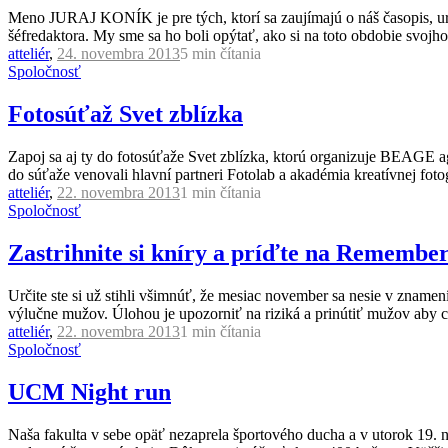
Meno JURAJ KONÍK je pre tých, ktorí sa zaujímajú o náš časopis, urč
šéfredaktora. My sme sa ho boli opýtať, ako si na toto obdobie svojho 
atteliér
,
24. novembra 2013
5 min
čítania
Spoločnosť
Fotosúťaž Svet zblízka
Zapoj sa aj ty do fotosúťaže Svet zblízka, ktorú organizuje BEAGE a
do súťaže venovali hlavní partneri Fotolab a akadémia kreatívnej fotog
atteliér
,
22. novembra 2013
1 min
čítania
Spoločnosť
Zastrihnite si kníry a príďte na Rememb
Určite ste si už stihli všimnúť, že mesiac november sa nesie v znam
výlučne mužov. Úlohou je upozorniť na riziká a prinútiť mužov aby ch
atteliér
,
22. novembra 2013
1 min
čítania
Spoločnosť
UCM Night run
Naša fakulta v sebe opäť nezaprela športového ducha a v utorok 19.