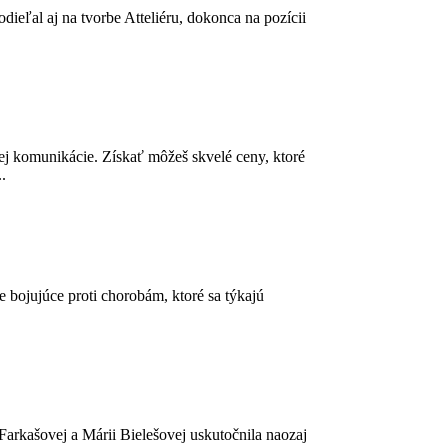
eľal aj na tvorbe Atteliéru, dokonca na pozícii
ej komunikácie. Získať môžeš skvelé ceny, ktoré
.
 bojujúce proti chorobám, ktoré sa týkajú
arkašovej a Márii Bielešovej uskutočnila naozaj