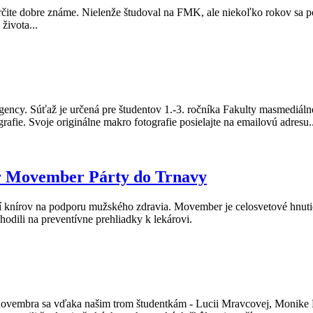
ite dobre známe. Nielenže študoval na FMK, ale niekoľko rokov sa podi
života...
gency. Súťaž je určená pre študentov 1.-3. ročníka Fakulty masmediáln
rafie. Svoje originálne makro fotografie posielajte na emailovú adresu..
er Movember Párty do Trnavy
ení knírov na podporu mužského zdravia. Movember je celosvetové hnutie
odili na preventívne prehliadky k lekárovi.
 novembra sa vďaka našim trom študentkám - Lucii Mravcovej, Monike F