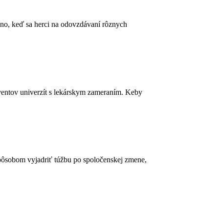
ávno, keď sa herci na odovzdávaní rôznych
olventov univerzít s lekárskym zameraním. Keby
spôsobom vyjadriť túžbu po spoločenskej zmene,