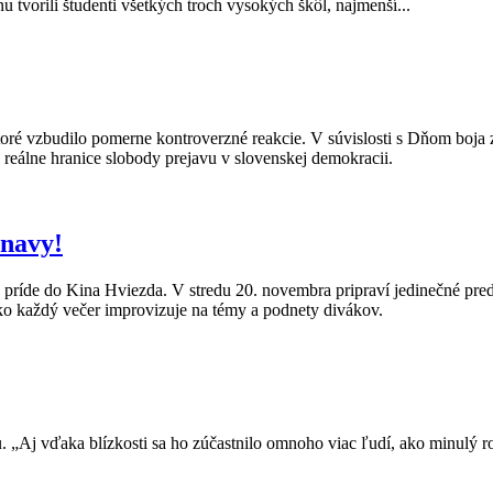
tvorili študenti všetkých troch vysokých škôl, najmenší...
oré vzbudilo pomerne kontroverzné reakcie. V súvislosti s Dňom boja
ť reálne hranice slobody prejavu v slovenskej demokracii.
rnavy!
príde do Kina Hviezda. V stredu 20. novembra pripraví jedinečné pred
ko každý večer improvizuje na témy a podnety divákov.
. „Aj vďaka blízkosti sa ho zúčastnilo omnoho viac ľudí, ako minulý ro