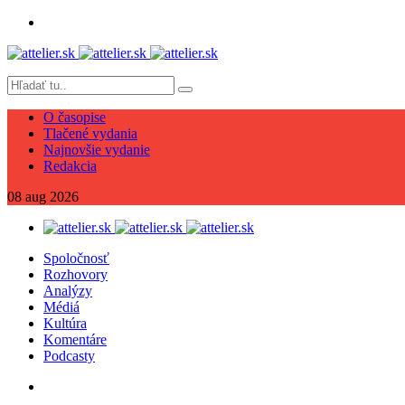
O časopise
Tlačené vydania
Najnovšie vydanie
Redakcia
08
aug
2026
Spoločnosť
Rozhovory
Analýzy
Médiá
Kultúra
Komentáre
Podcasty