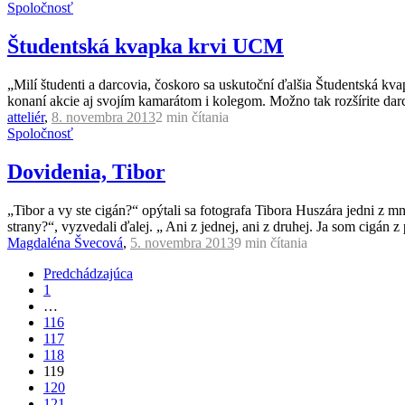
Spoločnosť
Študentská kvapka krvi UCM
„Milí študenti a darcovia, čoskoro sa uskutoční ďalšia Študentská k
konaní akcie aj svojím kamarátom i kolegom. Možno tak rozšírite da
atteliér
,
8. novembra 2013
2 min
čítania
Spoločnosť
Dovidenia, Tibor
„Tibor a vy ste cigán?“ opýtali sa fotografa Tibora Huszára jedni z
strany?“, vyzvedali ďalej. „ Ani z jednej, ani z druhej. Ja som cigán z 
Magdaléna Švecová
,
5. novembra 2013
9 min
čítania
Predchádzajúca
1
…
116
117
118
119
120
121