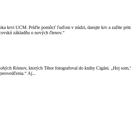
vapka krvi UCM. Príďte pomôcť ľuďom v núdzi, darujte krv a zažite pr
rcovskú základňu o nových členov.“
 mnohých Rómov, ktorých Tibor fotografoval do knihy Cigáni. „Hej som,“
presvedčenia.“ Aj...