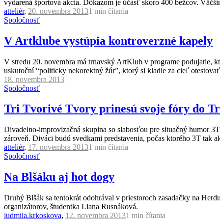
vydarená športová akcia. Dôkazom je účasť skoro 400 bežcov. Väčšinu 
atteliér
,
20. novembra 2013
1 min
čítania
Spoločnosť
V Artklube vystúpia kontroverzné kapely
V stredu 20. novembra má trnavský ArtKlub v programe podujatie, kt
uskutoční “politicky nekorektný žúr”, ktorý si kladie za cieľ otestova
18. novembra 2013
Spoločnosť
Tri Tvorivé Tvory prinesú svoje fóry do T
Divadelno-improvizačná skupina so slabosťou pre situačný humor 3T 
zároveň. Diváci budú svedkami predstavenia, počas ktorého 3T tak a
atteliér
,
17. novembra 2013
1 min
čítania
Spoločnosť
Na Blšáku aj hot dogy
Druhý Blšák sa tentokrát odohrával v priestoroch zasadačky na Herdu
organizátorov, študentka Liana Rusnáková.
ludmila.krkoskova
,
12. novembra 2013
1 min
čítania