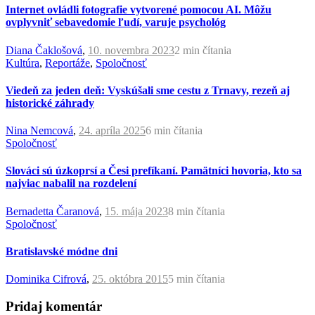
Internet ovládli fotografie vytvorené pomocou AI. Môžu
ovplyvniť sebavedomie ľudí, varuje psychológ
Diana Čaklošová
,
10. novembra 2023
2 min
čítania
Kultúra
,
Reportáže
,
Spoločnosť
Viedeň za jeden deň: Vyskúšali sme cestu z Trnavy, rezeň aj
historické záhrady
Nina Nemcová
,
24. apríla 2025
6 min
čítania
Spoločnosť
Slováci sú úzkoprsí a Česi prefíkaní. Pamätníci hovoria, kto sa
najviac nabalil na rozdelení
Bernadetta Čaranová
,
15. mája 2023
8 min
čítania
Spoločnosť
Bratislavské módne dni
Dominika Cifrová
,
25. októbra 2015
5 min
čítania
Pridaj komentár