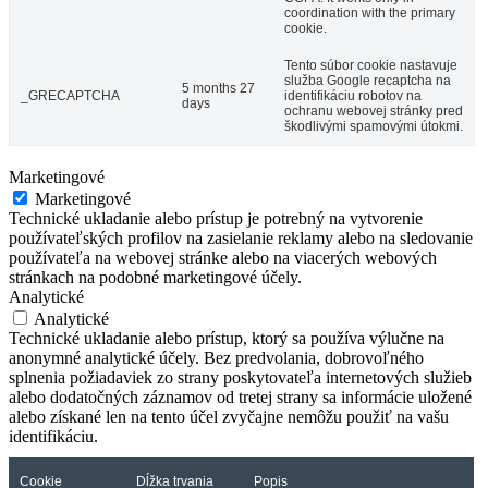
coordination with the primary
cookie.
Tento súbor cookie nastavuje
služba Google recaptcha na
5 months 27
_GRECAPTCHA
identifikáciu robotov na
days
ochranu webovej stránky pred
škodlivými spamovými útokmi.
Marketingové
Marketingové
Technické ukladanie alebo prístup je potrebný na vytvorenie
používateľských profilov na zasielanie reklamy alebo na sledovanie
používateľa na webovej stránke alebo na viacerých webových
stránkach na podobné marketingové účely.
Analytické
Analytické
Technické ukladanie alebo prístup, ktorý sa používa výlučne na
anonymné analytické účely. Bez predvolania, dobrovoľného
splnenia požiadaviek zo strany poskytovateľa internetových služieb
alebo dodatočných záznamov od tretej strany sa informácie uložené
alebo získané len na tento účel zvyčajne nemôžu použiť na vašu
identifikáciu.
Cookie
Dĺžka trvania
Popis