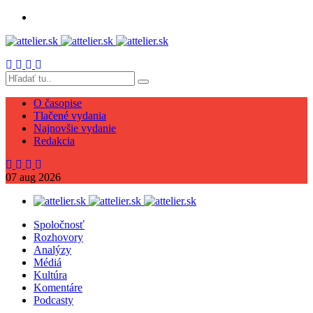
O časopise
Tlačené vydania
Najnovšie vydanie
Redakcia
07
aug
2026
Spoločnosť
Rozhovory
Analýzy
Médiá
Kultúra
Komentáre
Podcasty