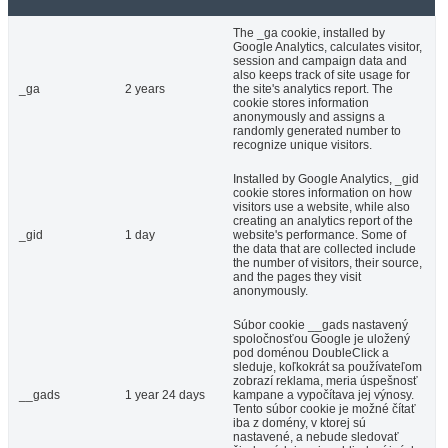
The _ga cookie, installed by
Google Analytics, calculates visitor,
session and campaign data and
also keeps track of site usage for
_ga
2 years
the site's analytics report. The
cookie stores information
anonymously and assigns a
randomly generated number to
recognize unique visitors.
Installed by Google Analytics, _gid
cookie stores information on how
visitors use a website, while also
creating an analytics report of the
_gid
1 day
website's performance. Some of
the data that are collected include
the number of visitors, their source,
and the pages they visit
anonymously.
Súbor cookie __gads nastavený
spoločnosťou Google je uložený
pod doménou DoubleClick a
sleduje, koľkokrát sa používateľom
zobrazí reklama, meria úspešnosť
__gads
1 year 24 days
kampane a vypočítava jej výnosy.
Tento súbor cookie je možné čítať
iba z domény, v ktorej sú
nastavené, a nebude sledovať