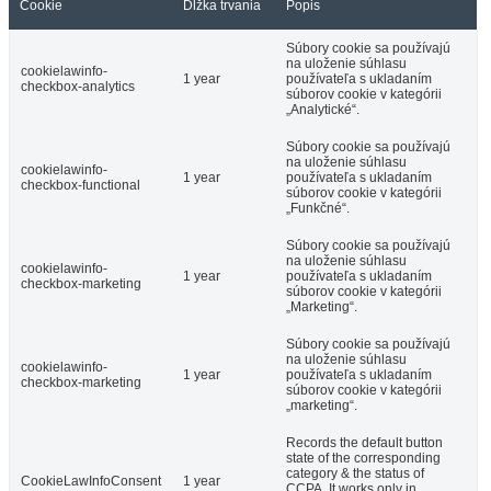
Cookie
Dĺžka trvania
Popis
Súbory cookie sa používajú
na uloženie súhlasu
cookielawinfo-
1 year
používateľa s ukladaním
checkbox-analytics
súborov cookie v kategórii
„Analytické“.
Súbory cookie sa používajú
na uloženie súhlasu
cookielawinfo-
1 year
používateľa s ukladaním
checkbox-functional
súborov cookie v kategórii
„Funkčné“.
Súbory cookie sa používajú
na uloženie súhlasu
cookielawinfo-
1 year
používateľa s ukladaním
checkbox-marketing
súborov cookie v kategórii
„Marketing“.
Súbory cookie sa používajú
na uloženie súhlasu
cookielawinfo-
1 year
používateľa s ukladaním
checkbox-marketing
súborov cookie v kategórii
„marketing“.
Records the default button
state of the corresponding
category & the status of
CookieLawInfoConsent
1 year
CCPA. It works only in