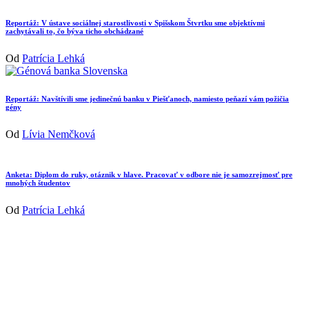
Reportáž: V ústave sociálnej starostlivosti v Spišskom Štvrtku sme objektívmi
zachytávali to, čo býva ticho obchádzané
Od
Patrícia Lehká
Reportáž: Navštívili sme jedinečnú banku v Piešťanoch, namiesto peňazí vám požičia
gény
Od
Lívia Nemčková
Anketa: Diplom do ruky, otáznik v hlave. Pracovať v odbore nie je samozrejmosť pre
mnohých študentov
Od
Patrícia Lehká