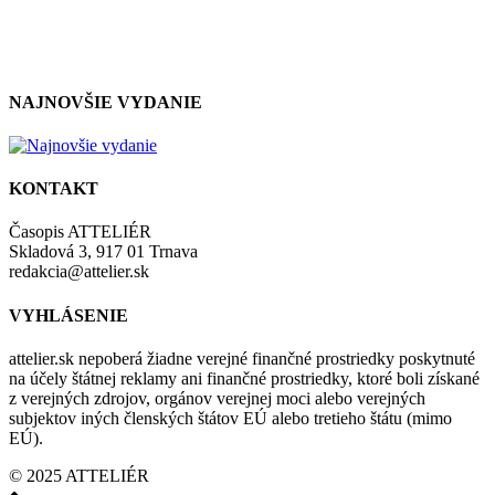
so zásadami a podmienkami ochrany osobných údajov.
NAJNOVŠIE VYDANIE
KONTAKT
Časopis ATTELIÉR
Skladová 3, 917 01 Trnava
redakcia@attelier.sk
VYHLÁSENIE
attelier.sk nepoberá žiadne verejné finančné prostriedky poskytnuté
na účely štátnej reklamy ani finančné prostriedky, ktoré boli získané
z verejných zdrojov, orgánov verejnej moci alebo verejných
subjektov iných členských štátov EÚ alebo tretieho štátu (mimo
EÚ).
© 2025 ATTELIÉR