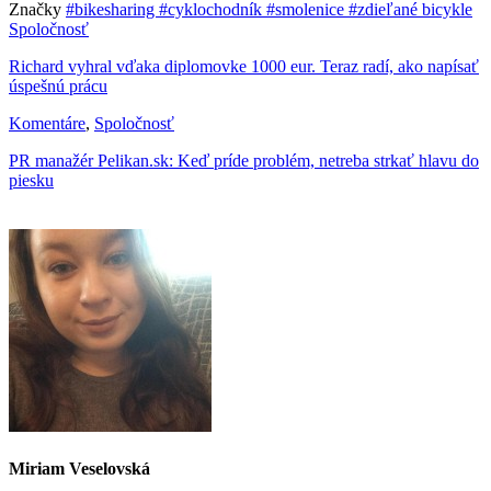
Značky
#bikesharing
#cyklochodník
#smolenice
#zdieľané bicykle
Spoločnosť
Richard vyhral vďaka diplomovke 1000 eur. Teraz radí, ako napísať
úspešnú prácu
Komentáre
,
Spoločnosť
PR manažér Pelikan.sk: Keď príde problém, netreba strkať hlavu do
piesku
Miriam Veselovská