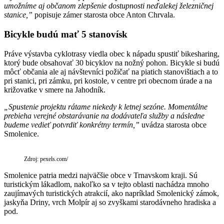
umožníme aj občanom zlepšenie dostupnosti neďalekej železničnej
stanice,”
popisuje zámer starosta obce Anton Chrvala.
Bicykle budú mať 5 stanovísk
Práve výstavba cyklotrasy viedla obec k nápadu spustiť bikesharing,
ktorý bude obsahovať 30 bicyklov na nožný pohon. Bicykle si budú
môcť občania ale aj návštevníci požičať na piatich stanovištiach a to
pri stanici, pri zámku, pri kostole, v centre pri obecnom úrade a na
križovatke v smere na Jahodník.
„Spustenie projektu rátame niekedy k letnej sezóne. Momentálne
prebieha verejné obstarávanie na dodávateľa služby a následne
budeme vedieť potvrdiť konkrétny termín,”
uvádza starosta obce
Smolenice.
Zdroj: pexels.com/
Smolenice patria medzi najväčšie obce v Trnavskom kraji. Sú
turistickým lákadlom, nakoľko sa v tejto oblasti nachádza mnoho
zaujímavých turistických atrakcií, ako napríklad Smolenický zámok,
jaskyňa Driny, vrch Molpír aj so zvyškami starodávneho hradiska a
pod.