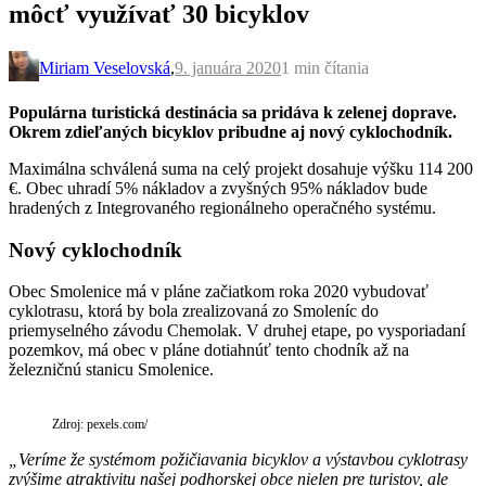
môcť využívať 30 bicyklov
Miriam Veselovská
,
9. januára 2020
1 min
čítania
Populárna turistická destinácia sa pridáva k zelenej doprave.
Okrem zdieľaných bicyklov pribudne aj nový cyklochodník.
Maximálna schválená suma na celý projekt dosahuje výšku 114 200
€. Obec uhradí 5% nákladov a zvyšných 95% nákladov bude
hradených z Integrovaného regionálneho operačného systému.
Nový cyklochodník
Obec Smolenice má v pláne začiatkom roka 2020 vybudovať
cyklotrasu, ktorá by bola zrealizovaná zo Smoleníc do
priemyselného závodu Chemolak. V druhej etape, po vysporiadaní
pozemkov, má obec v pláne dotiahnúť tento chodník až na
železničnú stanicu Smolenice.
Zdroj: pexels.com/
„Veríme že systémom požičiavania bicyklov a výstavbou cyklotrasy
zvýšime atraktivitu našej podhorskej obce nielen pre turistov, ale