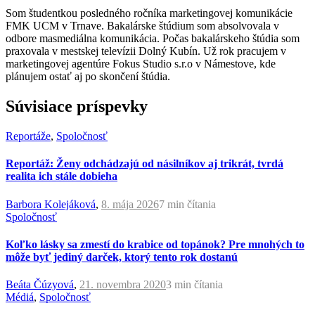
Som študentkou posledného ročníka marketingovej komunikácie
FMK UCM v Trnave. Bakalárske štúdium som absolvovala v
odbore masmediálna komunikácia. Počas bakalárskeho štúdia som
praxovala v mestskej televízii Dolný Kubín. Už rok pracujem v
marketingovej agentúre Fokus Studio s.r.o v Námestove, kde
plánujem ostať aj po skončení štúdia.
Súvisiace príspevky
Reportáže
,
Spoločnosť
Reportáž: Ženy odchádzajú od násilníkov aj trikrát, tvrdá
realita ich stále dobieha
Barbora Kolejáková
,
8. mája 2026
7 min
čítania
Spoločnosť
Koľko lásky sa zmestí do krabice od topánok? Pre mnohých to
môže byť jediný darček, ktorý tento rok dostanú
Beáta Čúzyová
,
21. novembra 2020
3 min
čítania
Médiá
,
Spoločnosť