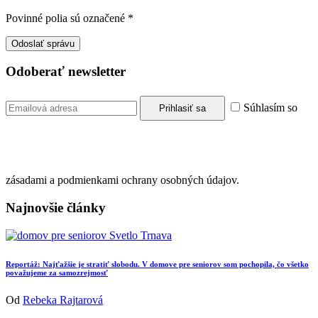
Povinné polia sú označené
*
Odoberať newsletter
Súhlasím so
zásadami a podmienkami ochrany osobných údajov.
Najnovšie články
Reportáž: Najťažšie je stratiť slobodu. V domove pre seniorov som pochopila, čo všetko
považujeme za samozrejmosť
Od
Rebeka Rajtarová