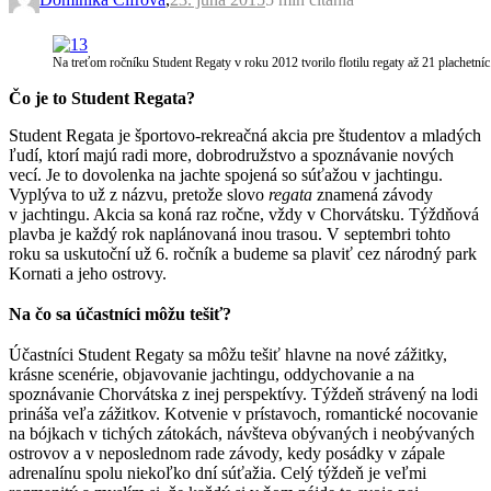
Na treťom ročníku Student Regaty v roku 2012 tvorilo flotilu regaty až 21 plachetníc
Čo je to Student Regata?
Student Regata je športovo-rekreačná akcia pre študentov a mladých
ľudí, ktorí majú radi more, dobrodružstvo a spoznávanie nových
vecí. Je to dovolenka na jachte spojená so súťažou v jachtingu.
Vyplýva to už z názvu, pretože slovo
regata
znamená závody
v jachtingu. Akcia sa koná raz ročne, vždy v Chorvátsku. Týždňová
plavba je každý rok naplánovaná inou trasou. V septembri tohto
roku sa uskutoční už 6. ročník a budeme sa plaviť cez národný park
Kornati a jeho ostrovy.
Na čo sa účastníci môžu tešiť?
Účastníci Student Regaty sa môžu tešiť hlavne na nové zážitky,
krásne scenérie, objavovanie jachtingu, oddychovanie a na
spoznávanie Chorvátska z inej perspektívy. Týždeň strávený na lodi
prináša veľa zážitkov. Kotvenie v prístavoch, romantické nocovanie
na bójkach v tichých zátokách, návšteva obývaných i neobývaných
ostrovov a v neposlednom rade závody, kedy posádky v zápale
adrenalínu spolu niekoľko dní súťažia. Celý týždeň je veľmi