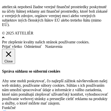
attelier.sk nepoberá žiadne verejné finančné prostriedky poskytnuté
na účely štátnej reklamy ani finančné prostriedky, ktoré boli získané
z verejných zdrojov, orgánov verejnej moci alebo verejných
subjektov iných členských štátov EÚ alebo tretieho štátu (mimo
EÚ).
© 2025 ATTELIÉR
Pre zlepšenie kvality našich stránok používame cookies.
Prijať všetko
Odmietnuť
Nastavenia
Close
Správa súhlasu so súbormi cookies
Aby sme mohli poskytovať, čo najlepší zážitok návštevníkom našej
web stránky, používame súbory cookies. Súhlas s ich používaním
nám umožní spracovávať údaje a informácie z vášho zariadenia,
ktoré nám pomáhajú zlepšovať užívateľský komfort, vyhodnocovať
používanie webovej stránky a presnejšie cieliť reklamu na produkty
a služby, o ktoré môžete mať záujem.
Funkčné