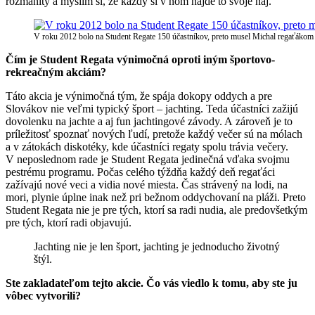
rozmanitý a myslím si, že každý si v ňom nájde to svoje naj.
V roku 2012 bolo na Student Regate 150 účastníkov, preto musel Michal regaťákom
Čím je Student Regata výnimočná oproti iným športovo-
rekreačným akciám?
Táto akcia je výnimočná tým, že spája dokopy oddych a pre
Slovákov nie veľmi typický šport – jachting. Teda účastníci zažijú
dovolenku na jachte a aj fun jachtingové závody. A zároveň je to
príležitosť spoznať nových ľudí, pretože každý večer sú na mólach
a v zátokách diskotéky, kde účastníci regaty spolu trávia večery.
V neposlednom rade je Student Regata jedinečná vďaka svojmu
pestrému programu. Počas celého týždňa každý deň regaťáci
zažívajú nové veci a vidia nové miesta. Čas strávený na lodi, na
mori, plynie úplne inak než pri bežnom oddychovaní na pláži. Preto
Student Regata nie je pre tých, ktorí sa radi nudia, ale predovšetkým
pre tých, ktorí radi objavujú.
Jachting nie je len šport, jachting je jednoducho životný
štýl.
Ste zakladateľom tejto akcie. Čo vás viedlo k tomu, aby ste ju
vôbec vytvorili?