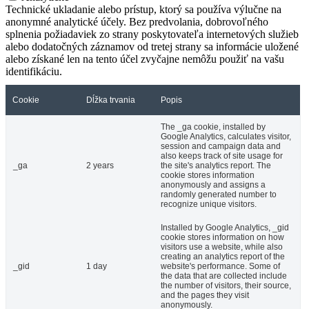
Technické ukladanie alebo prístup, ktorý sa používa výlučne na
anonymné analytické účely. Bez predvolania, dobrovoľného
splnenia požiadaviek zo strany poskytovateľa internetových služieb
alebo dodatočných záznamov od tretej strany sa informácie uložené
alebo získané len na tento účel zvyčajne nemôžu použiť na vašu
identifikáciu.
Cookie
Dĺžka trvania
Popis
The _ga cookie, installed by
Google Analytics, calculates visitor,
session and campaign data and
also keeps track of site usage for
_ga
2 years
the site's analytics report. The
cookie stores information
anonymously and assigns a
randomly generated number to
recognize unique visitors.
Installed by Google Analytics, _gid
cookie stores information on how
visitors use a website, while also
creating an analytics report of the
_gid
1 day
website's performance. Some of
the data that are collected include
the number of visitors, their source,
and the pages they visit
anonymously.