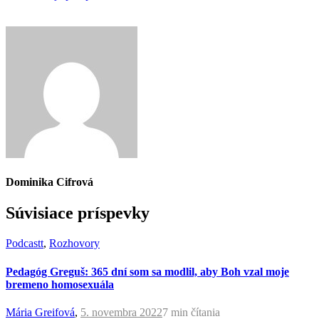
Dominika Cifrová
Súvisiace príspevky
Podcastt
,
Rozhovory
Pedagóg Greguš: 365 dní som sa modlil, aby Boh vzal moje
bremeno homosexuála
Mária Greifová
,
5. novembra 2022
7 min
čítania