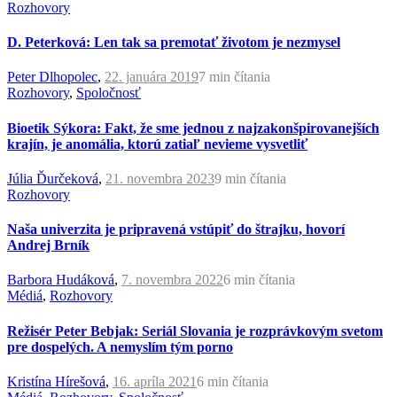
Rozhovory
D. Peterková: Len tak sa premotať životom je nezmysel
Peter Dlhopolec
,
22. januára 2019
7 min
čítania
Rozhovory
,
Spoločnosť
Bioetik Sýkora: Fakt, že sme jednou z najzakonšpirovanejších
krajín, je anomália, ktorú zatiaľ nevieme vysvetliť
Júlia Ďurčeková
,
21. novembra 2023
9 min
čítania
Rozhovory
Naša univerzita je pripravená vstúpiť do štrajku, hovorí
Andrej Brník
Barbora Hudáková
,
7. novembra 2022
6 min
čítania
Médiá
,
Rozhovory
Režisér Peter Bebjak: Seriál Slovania je rozprávkovým svetom
pre dospelých. A nemyslím tým porno
Kristína Hírešová
,
16. apríla 2021
6 min
čítania