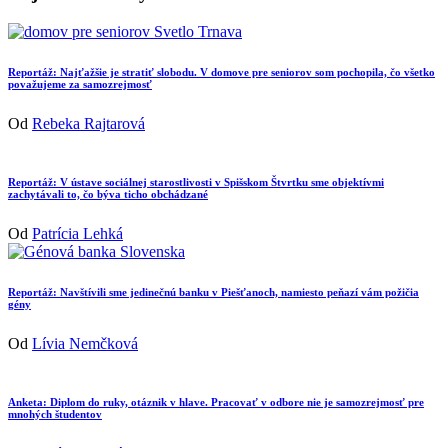
Reportáž: Najťažšie je stratiť slobodu. V domove pre seniorov som pochopila, čo všetko
považujeme za samozrejmosť
Od
Rebeka Rajtarová
Reportáž: V ústave sociálnej starostlivosti v Spišskom Štvrtku sme objektívmi
zachytávali to, čo býva ticho obchádzané
Od
Patrícia Lehká
Reportáž: Navštívili sme jedinečnú banku v Piešťanoch, namiesto peňazí vám požičia
gény
Od
Lívia Nemčková
Anketa: Diplom do ruky, otáznik v hlave. Pracovať v odbore nie je samozrejmosť pre
mnohých študentov