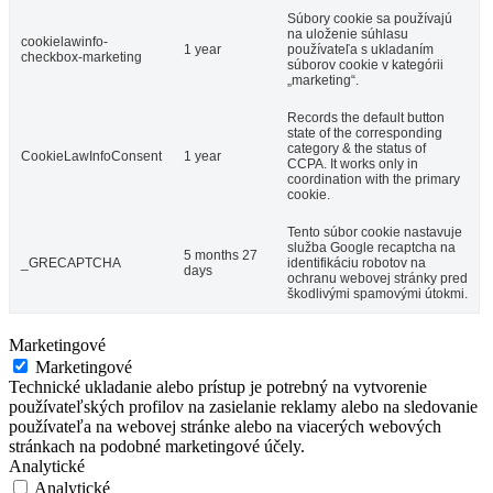
Súbory cookie sa používajú
na uloženie súhlasu
cookielawinfo-
1 year
používateľa s ukladaním
checkbox-marketing
súborov cookie v kategórii
„marketing“.
Records the default button
state of the corresponding
category & the status of
CookieLawInfoConsent
1 year
CCPA. It works only in
coordination with the primary
cookie.
Tento súbor cookie nastavuje
služba Google recaptcha na
5 months 27
_GRECAPTCHA
identifikáciu robotov na
days
ochranu webovej stránky pred
škodlivými spamovými útokmi.
Marketingové
Marketingové
Technické ukladanie alebo prístup je potrebný na vytvorenie
používateľských profilov na zasielanie reklamy alebo na sledovanie
používateľa na webovej stránke alebo na viacerých webových
stránkach na podobné marketingové účely.
Analytické
Analytické