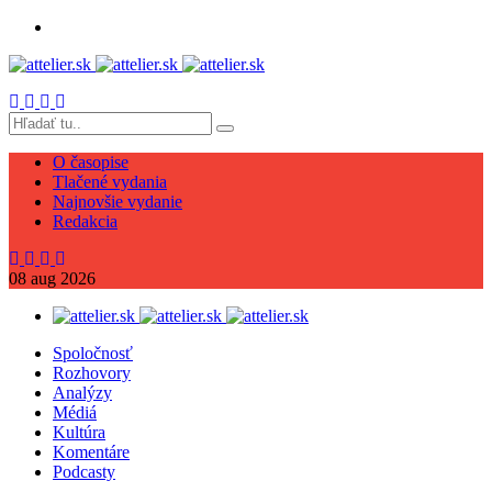
O časopise
Tlačené vydania
Najnovšie vydanie
Redakcia
08
aug
2026
Spoločnosť
Rozhovory
Analýzy
Médiá
Kultúra
Komentáre
Podcasty