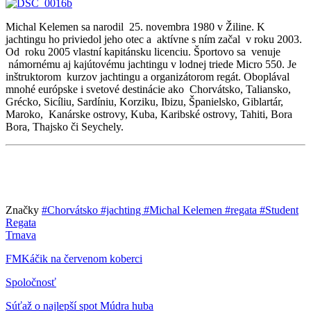
Michal Kelemen sa narodil 25. novembra 1980 v Žiline. K
jachtingu ho priviedol jeho otec a aktívne s ním začal v roku 2003.
Od roku 2005 vlastní kapitánsku licenciu. Športovo sa venuje
námornému aj kajútovému jachtingu v lodnej triede Micro 550. Je
inštruktorom kurzov jachtingu a organizátorom regát. Oboplával
mnohé európske i svetové destinácie ako Chorvátsko, Taliansko,
Grécko, Sicíliu, Sardíniu, Korziku, Ibizu, Španielsko, Giblartár,
Maroko, Kanárske ostrovy, Kuba, Karibské ostrovy, Tahiti, Bora
Bora, Thajsko či Seychely.
Značky
#Chorvátsko
#jachting
#Michal Kelemen
#regata
#Student
Regata
Trnava
FMKáčik na červenom koberci
Spoločnosť
Súťaž o najlepší spot Múdra huba