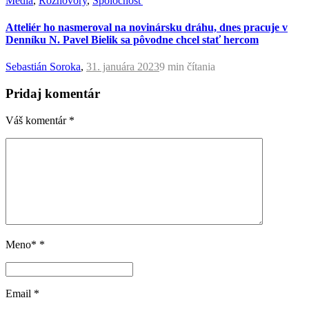
Médiá
,
Rozhovory
,
Spoločnosť
Atteliér ho nasmeroval na novinársku dráhu, dnes pracuje v
Denníku N. Pavel Bielik sa pôvodne chcel stať hercom
Sebastián Soroka
,
31. januára 2023
9 min
čítania
Pridaj komentár
Váš komentár
*
Meno*
*
Email
*