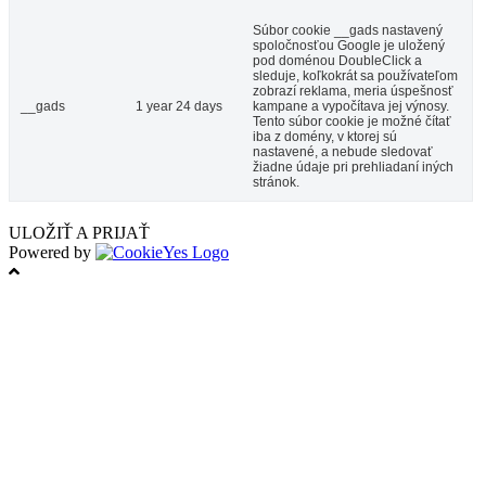
Súbor cookie __gads nastavený
spoločnosťou Google je uložený
pod doménou DoubleClick a
sleduje, koľkokrát sa používateľom
zobrazí reklama, meria úspešnosť
__gads
1 year 24 days
kampane a vypočítava jej výnosy.
Tento súbor cookie je možné čítať
iba z domény, v ktorej sú
nastavené, a nebude sledovať
žiadne údaje pri prehliadaní iných
stránok.
ULOŽIŤ A PRIJAŤ
Powered by