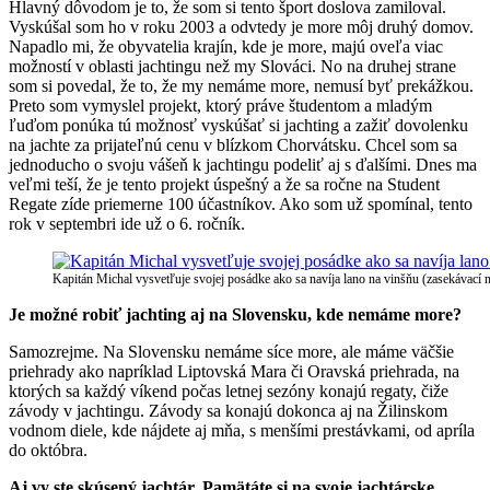
Hlavný dôvodom je to, že som si tento šport doslova zamiloval.
Vyskúšal som ho v roku 2003 a odvtedy je more môj druhý domov.
Napadlo mi, že obyvatelia krajín, kde je more, majú oveľa viac
možností v oblasti jachtingu než my Slováci. No na druhej strane
som si povedal, že to, že my nemáme more, nemusí byť prekážkou.
Preto som vymyslel projekt, ktorý práve študentom a mladým
ľuďom ponúka tú možnosť vyskúšať si jachting a zažiť dovolenku
na jachte za prijateľnú cenu v blízkom Chorvátsku. Chcel som sa
jednoducho o svoju vášeň k jachtingu podeliť aj s ďalšími. Dnes ma
veľmi teší, že je tento projekt úspešný a že sa ročne na Student
Regate zíde priemerne 100 účastníkov. Ako som už spomínal, tento
rok v septembri ide už o 6. ročník.
Kapitán Michal vysvetľuje svojej posádke ako sa navíja lano na vinšňu (zasekávací n
Je možné robiť jachting aj na Slovensku, kde nemáme more?
Samozrejme. Na Slovensku nemáme síce more, ale máme väčšie
priehrady ako napríklad Liptovská Mara či Oravská priehrada, na
ktorých sa každý víkend počas letnej sezóny konajú regaty, čiže
závody v jachtingu. Závody sa konajú dokonca aj na Žilinskom
vodnom diele, kde nájdete aj mňa, s menšími prestávkami, od apríla
do októbra.
Aj vy ste skúsený jachtár. Pamätáte si na svoje jachtárske