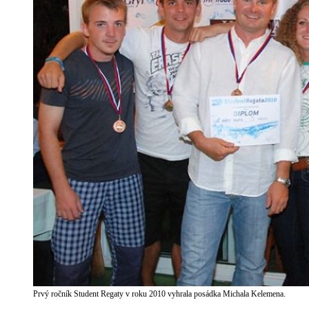
Prvý ročník Student Regaty v roku 2010 vyhrala posádka Michala Kelemena.