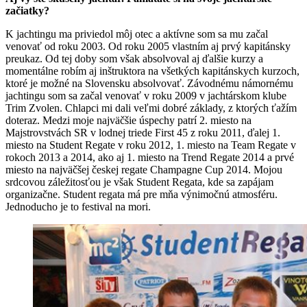
začiatky?
K jachtingu ma priviedol môj otec a aktívne som sa mu začal
venovať od roku 2003. Od roku 2005 vlastním aj prvý kapitánsky
preukaz. Od tej doby som však absolvoval aj ďalšie kurzy a
momentálne robím aj inštruktora na všetkých kapitánskych kurzoch,
ktoré je možné na Slovensku absolvovať. Závodnému námornému
jachtingu som sa začal venovať v roku 2009 v jachtárskom klube
Trim Zvolen. Chlapci mi dali veľmi dobré základy, z ktorých ťažím
doteraz. Medzi moje najväčšie úspechy patrí 2. miesto na
Majstrovstvách SR v lodnej triede First 45 z roku 2011, ďalej 1.
miesto na Student Regate v roku 2012, 1. miesto na Team Regate v
rokoch 2013 a 2014, ako aj 1. miesto na Trend Regate 2014 a prvé
miesto na najväčšej českej regate Champagne Cup 2014. Mojou
srdcovou záležitosťou je však Student Regata, kde sa zapájam
organizačne. Student regata má pre mňa výnimočnú atmosféru.
Jednoducho je to festival na mori.