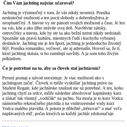
Čím Vám jachting najviac učaroval?
Jachting je výnimočný v tom, že vás nikdy neomrzí. Ponúka
neskutočné možnosti a ten pocit slobody a dobrodružstva je
neopísateľný. A hlavne vy ste pánom svojich možností a času. Je len
na vás, kde a ako dlho strávite svoj deň. Navštívite zátoky,
ostrovčeky a miesta, kde by ste sa ako bežní turisti nikdy nedostali.
Spoznáte tak pravú kultúru, miestnych ľudí i kuchyňu vybranej
destinácie. Jachting nie je len šport, jachting je jednoducho životný
štýl. Ponúka romantiku, voľnosť, ale aj adrenalín. Hovorí sa, že tí,
ktorí jachting skúsia, si ho zamilujú navždy. A ja som toho živým
príkladom.
Čo je potrebné na to, aby sa človek stal jachtárom?
Presný postup a návod neexistuje. Je viac možností ako s
jachtingom začať. Človek si môže vyskúšať jachting práve na
Student Regate, kde jachtárske znalosti nie sú potrebné. A ten, koho
jachting chytí za srdce, môže následne absolvovať kapitánsky kurz
a získať tak vlastný „vodičák“ na jachtu. Na moria je to kurz Vodca
námorného rekreačného plavidla a na vnútrozemské vody kurz
Vodca malého plavidla. A potom je dôležité „trénovať“ a mať veľa
naplávaných míľ, počas ktorých sa každý jachtár zdokonaľuje.