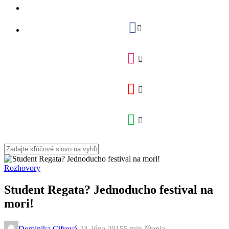
Rozhovory
Student Regata? Jednoducho festival na
mori!
Dominika Cifrová
,
23. júna 2015
5 min
čítania