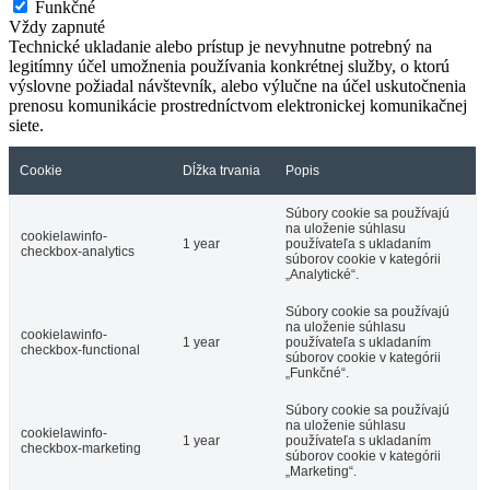
Funkčné
Vždy zapnuté
Technické ukladanie alebo prístup je nevyhnutne potrebný na
legitímny účel umožnenia používania konkrétnej služby, o ktorú
výslovne požiadal návštevník, alebo výlučne na účel uskutočnenia
prenosu komunikácie prostredníctvom elektronickej komunikačnej
siete.
Cookie
Dĺžka trvania
Popis
Súbory cookie sa používajú
na uloženie súhlasu
cookielawinfo-
1 year
používateľa s ukladaním
checkbox-analytics
súborov cookie v kategórii
„Analytické“.
Súbory cookie sa používajú
na uloženie súhlasu
cookielawinfo-
1 year
používateľa s ukladaním
checkbox-functional
súborov cookie v kategórii
„Funkčné“.
Súbory cookie sa používajú
na uloženie súhlasu
cookielawinfo-
1 year
používateľa s ukladaním
checkbox-marketing
súborov cookie v kategórii
„Marketing“.