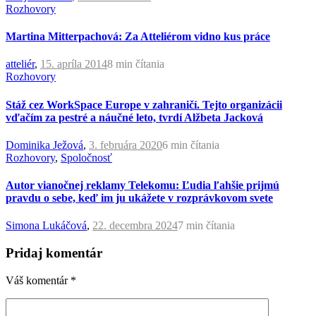
Rozhovory
Martina Mitterpachová: Za Atteliérom vidno kus práce
atteliér
,
15. apríla 2014
8 min
čítania
Rozhovory
Stáž cez WorkSpace Europe v zahraničí. Tejto organizácii
vďačím za pestré a náučné leto, tvrdí Alžbeta Jacková
Dominika Ježová
,
3. februára 2020
6 min
čítania
Rozhovory
,
Spoločnosť
Autor vianočnej reklamy Telekomu: Ľudia ľahšie prijmú
pravdu o sebe, keď im ju ukážete v rozprávkovom svete
Simona Lukáčová
,
22. decembra 2024
7 min
čítania
Pridaj komentár
Váš komentár
*