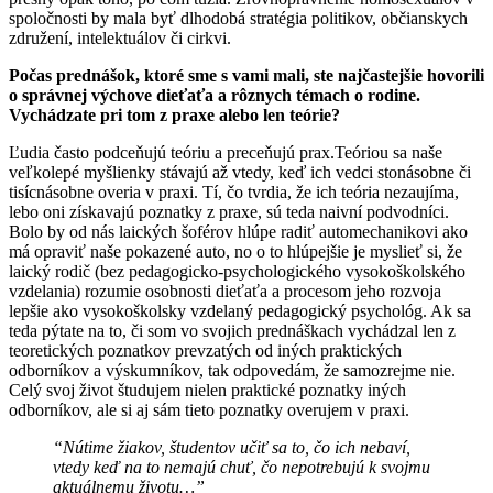
spoločnosti by mala byť dlhodobá stratégia politikov, občianskych
združení, intelektuálov či cirkvi.
Počas prednášok, ktoré sme s vami mali, ste najčastejšie hovorili
o správnej výchove dieťaťa a rôznych témach o rodine.
Vychádzate pri tom z praxe alebo len teórie?
Ľudia často podceňujú teóriu a preceňujú prax.Teóriou sa naše
veľkolepé myšlienky stávajú až vtedy, keď ich vedci stonásobne či
tisícnásobne overia v praxi. Tí, čo tvrdia, že ich teória nezaujíma,
lebo oni získavajú poznatky z praxe, sú teda naivní podvodníci.
Bolo by od nás laických šoférov hlúpe radiť automechanikovi ako
má opraviť naše pokazené auto, no o to hlúpejšie je myslieť si, že
laický rodič (bez pedagogicko-psychologického vysokoškolského
vzdelania) rozumie osobnosti dieťaťa a procesom jeho rozvoja
lepšie ako vysokoškolsky vzdelaný pedagogický psychológ. Ak sa
teda pýtate na to, či som vo svojich prednáškach vychádzal len z
teoretických poznatkov prevzatých od iných praktických
odborníkov a výskumníkov, tak odpovedám, že samozrejme nie.
Celý svoj život študujem nielen praktické poznatky iných
odborníkov, ale si aj sám tieto poznatky overujem v praxi.
“Nútime žiakov, študentov učiť sa to, čo ich nebaví,
vtedy keď na to nemajú chuť, čo nepotrebujú k svojmu
aktuálnemu životu…”