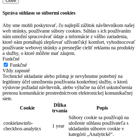
Close
Správa súhlasu so súbormi cookies
Aby sme mohli poskytovať, čo najlepší zážitok návštevníkom našej
web stránky, používame súbory cookies. Súhlas s ich používaním
nám umožní spracovávať údaje a informácie z vášho zariadenia,
ktoré nám pomáhajú zlepšovať užívateľský komfort, vyhodnocovať
používanie webovej stránky a presnejšie cieliť reklamu na produkty
a služby, o ktoré môžete mať záujem.
Funkčné
Funkčné
Vždy zapnuté
Technické ukladanie alebo prístup je nevyhnutne potrebný na
legitímny účel umožnenia používania konkrétnej služby, o ktorú
výslovne požiadal návštevník, alebo výlučne na účel uskutočnenia
prenosu komunikácie prostredníctvom elektronickej komunikačnej
siete.
Dĺžka
Cookie
Popis
trvania
Súbory cookie sa používajú na
cookielawinfo-
uloženie súhlasu používateľa s
1 year
checkbox-analytics
ukladaním súborov cookie v
kategórii „Analytické“.