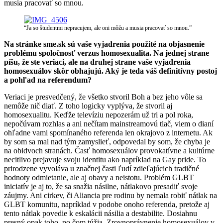
musia pracovať so mnou.
“Ja so študentmi nepracujem, ale oni môžu a musia pracovať so mnou.”
Na stránke sme.sk sú vaše vyjadrenia použité na objasnenie
problému spoločnosť verzus homosexualita. Na jednej strane
píšu, že ste veriaci, ale na druhej strane vaše vyjadrenia
homosexuálov skôr obhajujú. Aký je teda váš definitívny postoj
a pohľad na referendum?
Veriaci je presvedčený, že všetko stvoril Boh a bez jeho vôle sa
nemôže nič diať. Z toho logicky vyplýva, že stvoril aj
homosexualitu. Keďže televíziu nepozerám už tri a pol roka,
nepočúvam rozhlas a ani nečítam mainstreamovú tlač, viem o dianí
ohľadne vami spomínaného referenda len okrajovo z internetu. Ak
by som sa mal nad tým zamyslieť, odpovedal by som, že chyba je
na obidvoch stranách. Časť homosexuálov provokatívne a kultúrne
necitlivo prejavuje svoju identitu ako napríklad na Gay pride. To
prirodzene vyvoláva u značnej časti ľudí zdieľajúcich tradičné
hodnoty odmietanie, ale aj obavy a neistotu. Problém GLBT
iniciatív je aj to, že sa snažia násilne, nátlakovo presadiť svoje
záujmy. Ani cirkev, či Aliancia pre rodinu by nemala robiť nátlak na
GLBT komunitu, napríklad v podobe onoho referenda, pretože aj
tento nátlak povedie k eskalácii násilia a destabilite. Dosiahnu
presný opak toho, po čom túžia. Zrovnoprávnenie homosexuálov v