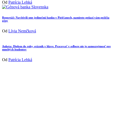
Od
Patrícia Lehká
Reportáž: Navštívili sme jedinečnú banku v Piešťanoch, namiesto peňazí vám požičia
gény
Od
Lívia Nemčková
Anketa: Diplom do ruky, otáznik v hlave. Pracovať v odbore nie je samozrejmosť pre
mnohých študentov
Od
Patrícia Lehká