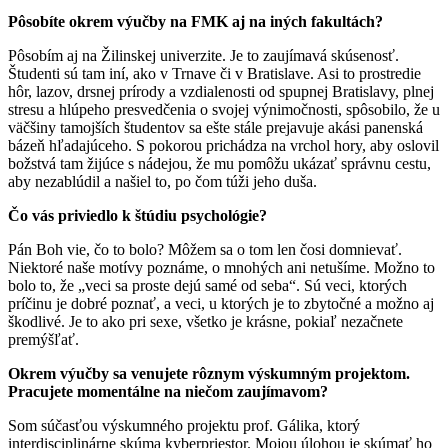
Pôsobíte okrem výučby na FMK aj na iných fakultách?
Pôsobím aj na Žilinskej univerzite. Je to zaujímavá skúsenosť.
Študenti sú tam iní, ako v Trnave či v Bratislave. Asi to prostredie
hôr, lazov, drsnej prírody a vzdialenosti od spupnej Bratislavy, plnej
stresu a hlúpeho presvedčenia o svojej výnimočnosti, spôsobilo, že u
väčšiny tamojších študentov sa ešte stále prejavuje akási panenská
bázeň hľadajúceho. S pokorou prichádza na vrchol hory, aby oslovil
božstvá tam žijúce s nádejou, že mu pomôžu ukázať správnu cestu,
aby nezablúdil a našiel to, po čom túži jeho duša.
Čo vás priviedlo k štúdiu psychológie?
Pán Boh vie, čo to bolo? Môžem sa o tom len čosi domnievať.
Niektoré naše motívy poznáme, o mnohých ani netušíme. Možno to
bolo to, že „veci sa proste dejú samé od seba“. Sú veci, ktorých
príčinu je dobré poznať, a veci, u ktorých je to zbytočné a možno aj
škodlivé. Je to ako pri sexe, všetko je krásne, pokiaľ nezačnete
premýšľať.
Okrem výučby sa venujete rôznym výskumným projektom.
Pracujete momentálne na niečom zaujímavom?
Som súčasťou výskumného projektu prof. Gálika, ktorý
interdisciplinárne skúma kyberpriestor. Mojou úlohou je skúmať ho