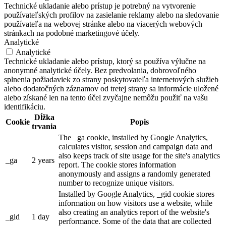
Technické ukladanie alebo prístup je potrebný na vytvorenie
používateľských profilov na zasielanie reklamy alebo na sledovanie
používateľa na webovej stránke alebo na viacerých webových
stránkach na podobné marketingové účely.
Analytické
Analytické
Technické ukladanie alebo prístup, ktorý sa používa výlučne na
anonymné analytické účely. Bez predvolania, dobrovoľného
splnenia požiadaviek zo strany poskytovateľa internetových služieb
alebo dodatočných záznamov od tretej strany sa informácie uložené
alebo získané len na tento účel zvyčajne nemôžu použiť na vašu
identifikáciu.
Dĺžka
Cookie
Popis
trvania
The _ga cookie, installed by Google Analytics,
calculates visitor, session and campaign data and
also keeps track of site usage for the site's analytics
_ga
2 years
report. The cookie stores information
anonymously and assigns a randomly generated
number to recognize unique visitors.
Installed by Google Analytics, _gid cookie stores
information on how visitors use a website, while
also creating an analytics report of the website's
_gid
1 day
performance. Some of the data that are collected