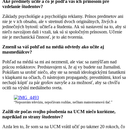
Aké predmety učíte a čo je podľa vás ich prínosom pre
vzdelanie študentov?
Základy psychológie a psychológiu reklamy. Prínos predmetov ani
nie je v ich obsahu, ale v stretnutí dvoch originálnych, živých a
jedinečných bytostí: učiteľa a študenta. Ak sú nastavení na to, aby si
niečo navzájom dali i vzali, tak sú si spoločným prínosom. Učenie
nie je mechanická činnosť, je to akt tvorenia.
Zmenil sa váš pohľad na médiá odvtedy ako učíte aj
masmediálcov?
Pohľad na médiá sa mi asi nezmenil, ale viac sa zamýšľam nad
prácou redaktorov. Predstavujem si, že aj vy budete raz žurnalisti.
Pokúšam sa urobiť niečo, aby ste sa nestali ideologickými fanatikmi
s klapkami na očiach, či nástrojom propagandy, presstitútmi, ktorí sa
nechajú kúpiť za pár grošov navyše a za možnosť, aby sa chvíľu
ocitli na výslní mediálneho sveta.
“Nepozerám televíziu, nepočúvam rozhlas, nečítam mainstreamovú tlač.”
Zažili ste počas svojho pôsobenia na UCM niečo kuriózne,
napríklad zo strany študentov?
Azda len to, že som sa na UCM vrátil učiť po takmer 20 rokoch, čo