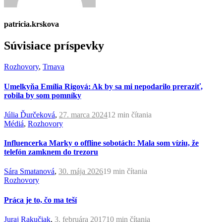
patricia.krskova
Súvisiace príspevky
Rozhovory
,
Trnava
Umelkyňa Emília Rigová: Ak by sa mi nepodarilo preraziť,
robila by som pomníky
Júlia Ďurčeková
,
27. marca 2024
12 min
čítania
Médiá
,
Rozhovory
Influencerka Marky o offline sobotách: Mala som víziu, že
telefón zamknem do trezoru
Sára Smatanová
,
30. mája 2026
19 min
čítania
Rozhovory
Práca je to, čo ma teší
Juraj Rakučiak
,
3. februára 2017
10 min
čítania