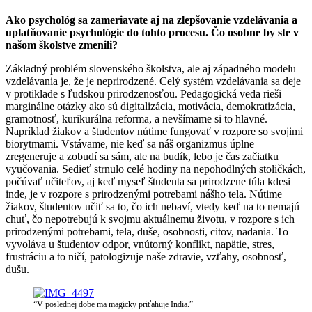
Ako psychológ sa zameriavate aj na zlepšovanie vzdelávania a
uplatňovanie psychológie do tohto procesu. Čo osobne by ste v
našom školstve zmenili?
Základný problém slovenského školstva, ale aj západného modelu
vzdelávania je, že je neprirodzené. Celý systém vzdelávania sa deje
v protiklade s ľudskou prirodzenosťou. Pedagogická veda rieši
marginálne otázky ako sú digitalizácia, motivácia, demokratizácia,
gramotnosť, kurikurálna reforma, a nevšímame si to hlavné.
Napríklad žiakov a študentov nútime fungovať v rozpore so svojimi
biorytmami. Vstávame, nie keď sa náš organizmus úplne
zregeneruje a zobudí sa sám, ale na budík, lebo je čas začiatku
vyučovania. Sedieť strnulo celé hodiny na nepohodlných stoličkách,
počúvať učiteľov, aj keď myseľ študenta sa prirodzene túla kdesi
inde, je v rozpore s prirodzenými potrebami nášho tela. Nútime
žiakov, študentov učiť sa to, čo ich nebaví, vtedy keď na to nemajú
chuť, čo nepotrebujú k svojmu aktuálnemu životu, v rozpore s ich
prirodzenými potrebami, tela, duše, osobnosti, citov, nadania. To
vyvoláva u študentov odpor, vnútorný konflikt, napätie, stres,
frustráciu a to ničí, patologizuje naše zdravie, vzťahy, osobnosť,
dušu.
“V poslednej dobe ma magicky priťahuje India.”