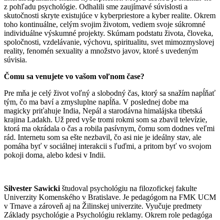
z pohľadu psychológie. Odhalili sme zaujímavé súvislosti a
skutočnosti skryte existujúce v kyberpriestore a kyber realite. Okrem
toho kontinuálne, celým svojim životom, vediem svoje súkromné
individuálne výskumné projekty. Skúmam podstatu života, človeka,
spoločnosti, vzdelávanie, výchovu, spiritualitu, svet mimozmyslovej
reality, fenomén sexuality a množstvo javov, ktoré s uvedeným
súvisia.
Čomu
sa venujete vo vašom voľnom čase?
Pre mňa je celý život voľný a slobodný čas, ktorý sa snažím napĺňať
tým, čo ma baví a zmysluplne napĺňa. V poslednej dobe ma
magicky priťahuje India, Nepál a starodávna himalájska tibetská
krajina Ladakh. Už pred vyše tromi rokmi som sa zbavil televízie,
ktorá ma okrádala o čas a robila pasívnym, čomu som dodnes veľmi
rád. Internetu som sa ešte nezbavil, čo asi nie je ideálny stav, ale
pomáha byť v sociálnej interakcii s ľuďmi, a pritom byť vo svojom
pokoji doma, alebo kdesi v Indii.
Silvester Sawicki
študoval psychológiu na filozofickej fakulte
Univerzity Komenského v Bratislave. Je pedagógom na FMK UCM
v Trnave a zároveň aj na Žilinskej univerzite. Vyučuje predmety
Základy psychológie a Psychológiu reklamy. Okrem role pedagóga