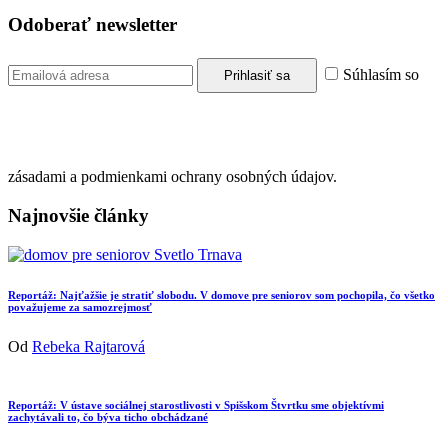
Odoberať newsletter
Súhlasím so
zásadami a podmienkami ochrany osobných údajov.
Najnovšie články
Reportáž: Najťažšie je stratiť slobodu. V domove pre seniorov som pochopila, čo všetko
považujeme za samozrejmosť
Od
Rebeka Rajtarová
Reportáž: V ústave sociálnej starostlivosti v Spišskom Štvrtku sme objektívmi
zachytávali to, čo býva ticho obchádzané