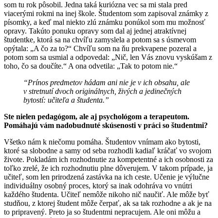
som tu rok pôsobil. Jedna taká kuriózna vec sa mi stala pred
viacerými rokmi na inej škole. Študentom som zapisoval známky z
písomky, a keď mal niekto zlú známku ponúkol som mu možnosť
opravy. Takúto ponuku opravy som dal aj jednej atraktívnej
študentke, ktorá sa na chvíľu zamyslela a potom sa s úsmevom
opýtala: „A čo za to?“ Chvíľu som na ňu prekvapene pozeral a
potom som sa usmial a odpovedal: „Nič, len Vás znovu vyskúšam z
toho, čo sa doučíte.“ A ona odvetila: „Tak to potom nie.“
“Prínos predmetov hádam ani nie je v ich obsahu, ale
v stretnutí dvoch originálnych, živých a jedinečných
bytostí: učiteľa a študenta.”
Ste nielen pedagógom, ale aj psychológom a terapeutom.
Pomáhajú vám nadobudnuté skúsenosti v práci so študentmi?
Všetko nám k niečomu pomáha. Študentov vnímam ako bytosti,
ktoré sa slobodne a samy od seba rozhodli kadiaľ kráčať vo svojom
živote. Pokladám ich rozhodnutie za kompetentné a ich osobnosti za
toľko zrelé, že ich rozhodnutiu plne dôverujem. V takom prípade, ja
učiteľ, som len prirodzená zastávka na ich ceste. Učenie je výlučne
individuálny osobný proces, ktorý sa inak odohráva vo vnútri
každého študenta. Učiteľ nemôže nikoho nič naučiť. Ale môže byť
studňou, z ktorej študent môže čerpať, ak sa tak rozhodne a ak je na
to pripravený. Preto ja so študentmi nepracujem. Ale oni môžu a