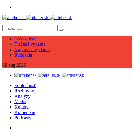
O časopise
Tlačené vydania
Najnovšie vydanie
Redakcia
08
aug
2026
Spoločnosť
Rozhovory
Analýzy
Médiá
Kultúra
Komentáre
Podcasty