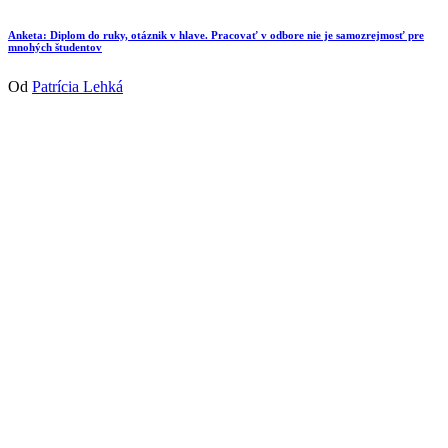
Anketa: Diplom do ruky, otáznik v hlave. Pracovať v odbore nie je samozrejmosť pre
mnohých študentov
Od
Patrícia Lehká