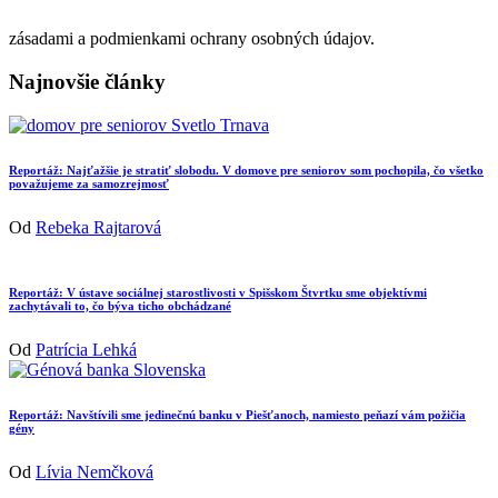
zásadami a podmienkami ochrany osobných údajov.
Najnovšie články
Reportáž: Najťažšie je stratiť slobodu. V domove pre seniorov som pochopila, čo všetko
považujeme za samozrejmosť
Od
Rebeka Rajtarová
Reportáž: V ústave sociálnej starostlivosti v Spišskom Štvrtku sme objektívmi
zachytávali to, čo býva ticho obchádzané
Od
Patrícia Lehká
Reportáž: Navštívili sme jedinečnú banku v Piešťanoch, namiesto peňazí vám požičia
gény
Od
Lívia Nemčková