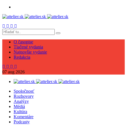
O časopise
Tlačené vydania
Najnovšie vydanie
Redakcia
07
aug
2026
Spoločnosť
Rozhovory
Analýzy
Médiá
Kultúra
Komentáre
Podcasty