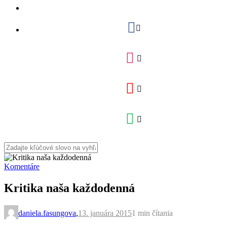
Komentáre
Kritika naša každodenná
daniela.fasungova
,
13. januára 2015
1 min
čítania