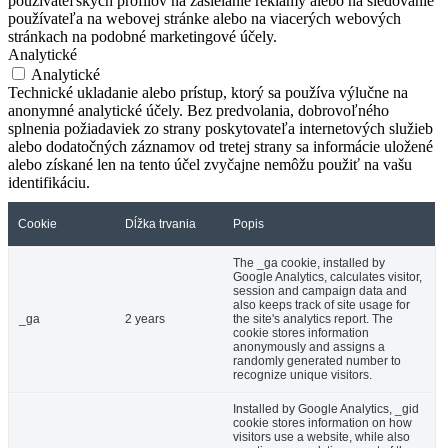
používateľských profilov na zasielanie reklamy alebo na sledovanie
používateľa na webovej stránke alebo na viacerých webových
stránkach na podobné marketingové účely.
Analytické
Analytické
Technické ukladanie alebo prístup, ktorý sa používa výlučne na
anonymné analytické účely. Bez predvolania, dobrovoľného
splnenia požiadaviek zo strany poskytovateľa internetových služieb
alebo dodatočných záznamov od tretej strany sa informácie uložené
alebo získané len na tento účel zvyčajne nemôžu použiť na vašu
identifikáciu.
Cookie
Dĺžka trvania
Popis
The _ga cookie, installed by
Google Analytics, calculates visitor,
session and campaign data and
also keeps track of site usage for
_ga
2 years
the site's analytics report. The
cookie stores information
anonymously and assigns a
randomly generated number to
recognize unique visitors.
Installed by Google Analytics, _gid
cookie stores information on how
visitors use a website, while also