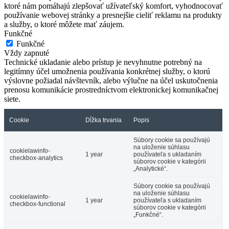
ktoré nám pomáhajú zlepšovať užívateľský komfort, vyhodnocovať
používanie webovej stránky a presnejšie cieliť reklamu na produkty
a služby, o ktoré môžete mať záujem.
Funkčné
Funkčné
Vždy zapnuté
Technické ukladanie alebo prístup je nevyhnutne potrebný na
legitímny účel umožnenia používania konkrétnej služby, o ktorú
výslovne požiadal návštevník, alebo výlučne na účel uskutočnenia
prenosu komunikácie prostredníctvom elektronickej komunikačnej
siete.
Cookie
Dĺžka trvania
Popis
Súbory cookie sa používajú
na uloženie súhlasu
cookielawinfo-
1 year
používateľa s ukladaním
checkbox-analytics
súborov cookie v kategórii
„Analytické“.
Súbory cookie sa používajú
na uloženie súhlasu
cookielawinfo-
1 year
používateľa s ukladaním
checkbox-functional
súborov cookie v kategórii
„Funkčné“.