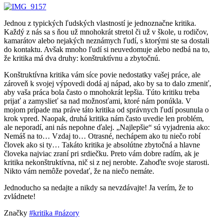
Jednou z typických ľudských vlastností je jednoznačne kritika.
Každý z nás sa s ňou už mnohokrát stretol či už v škole, u rodičov,
kamarátov alebo nejakých neznámych ľudí, s ktorými ste sa dostali
do kontaktu. Avšak mnoho ľudí si neuvedomuje alebo nedbá na to,
že kritika má dva druhy: konštruktívnu a zbytočnú.
Konštruktívna kritika vám síce povie nedostatky vašej práce, ale
zároveň k svojej výpovedi dodá aj nápad, ako by sa to dalo zmeniť,
aby vaša práca bola často o mnohokrát lepšia. Túto kritiku treba
prijať a zamyslieť sa nad možnosťami, ktoré nám ponúkla. V
mojom prípade ma práve táto kritika od správnych ľudí posunula o
krok vpred. Naopak, druhá kritika nám často uvedie len problém,
ale neporadí, ani nás nepohne ďalej. „Najlepšie“ sú vyjadrenia ako:
Nemáš na to… Vzdaj to… Otrasné, nechápem ako tu niečo robí
človek ako si ty… Takáto kritika je absolútne zbytočná a hlavne
človeka najviac zraní pri srdiečku. Preto vám dobre radím, ak je
kritika nekonštruktívna, nič si z nej nerobte. Zahoďte svoje starosti.
Nikto vám nemôže povedať, že na niečo nemáte.
Jednoducho sa nedajte a nikdy sa nevzdávajte! Ja verím, že to
zvládnete!
Značky
#kritika
#názory