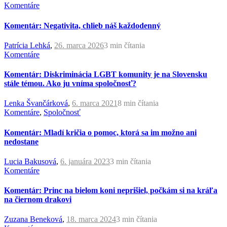
Komentáre
Komentár: Negativita, chlieb náš každodenný
Patrícia Lehká
,
26. marca 2026
3 min
čítania
Komentáre
Komentár: Diskriminácia LGBT komunity je na Slovensku
stále témou. Ako ju vníma spoločnosť?
Lenka Švančárková
,
6. marca 2021
8 min
čítania
Komentáre
,
Spoločnosť
Komentár: Mladí kričia o pomoc, ktorá sa im možno ani
nedostane
Lucia Bakusová
,
6. januára 2023
3 min
čítania
Komentáre
Komentár: Princ na bielom koni neprišiel, počkám si na kráľa
na čiernom drakovi
Zuzana Beneková
,
18. marca 2024
3 min
čítania