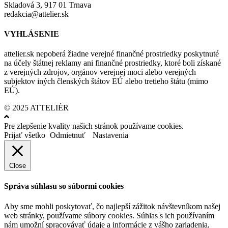
Skladová 3, 917 01 Trnava
redakcia@attelier.sk
VYHLÁSENIE
attelier.sk nepoberá žiadne verejné finančné prostriedky poskytnuté
na účely štátnej reklamy ani finančné prostriedky, ktoré boli získané
z verejných zdrojov, orgánov verejnej moci alebo verejných
subjektov iných členských štátov EÚ alebo tretieho štátu (mimo
EÚ).
© 2025 ATTELIÉR
Pre zlepšenie kvality našich stránok používame cookies.
Prijať všetko
Odmietnuť
Nastavenia
Close
Správa súhlasu so súbormi cookies
Aby sme mohli poskytovať, čo najlepší zážitok návštevníkom našej
web stránky, používame súbory cookies. Súhlas s ich používaním
nám umožní spracovávať údaje a informácie z vášho zariadenia,