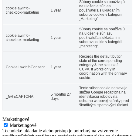
Súbory cookie sa používajú
na uloženie súhlasu
cookielawinfo-
1 year
používateľa s ukladaním
checkbox-marketing
súborov cookie v kategórii
„Marketing“.
Súbory cookie sa používajú
na uloženie súhlasu
cookielawinfo-
1 year
používateľa s ukladaním
checkbox-marketing
súborov cookie v kategórii
„marketing“.
Records the default button
state of the corresponding
category & the status of
CookieLawInfoConsent
1 year
CCPA. It works only in
coordination with the primary
cookie.
Tento súbor cookie nastavuje
služba Google recaptcha na
5 months 27
_GRECAPTCHA
identifikáciu robotov na
days
ochranu webovej stránky pred
škodlivými spamovými útokmi.
Marketingové
Marketingové
Technické ukladanie alebo prístup je potrebný na vytvorenie