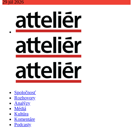
29
júl
2026
Spoločnosť
Rozhovory
Analýzy
Médiá
Kultúra
Komentáre
Podcasty