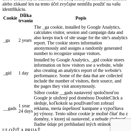
alebo získané len na tento účel zvyčajne nemôžu použiť na vašu
identifikáciu.
Dĺžka
Cookie
Popis
trvania
The _ga cookie, installed by Google Analytics,
calculates visitor, session and campaign data and
also keeps track of site usage for the site's analytics
_ga
2 years
report. The cookie stores information
anonymously and assigns a randomly generated
number to recognize unique visitors.
Installed by Google Analytics, _gid cookie stores
information on how visitors use a website, while
also creating an analytics report of the website's
_gid
1 day
performance. Some of the data that are collected
include the number of visitors, their source, and
the pages they visit anonymously.
Súbor cookie __gads nastavený spoločnosťou
Google je uložený pod doménou DoubleClick a
sleduje, koľkokrát sa používateľom zobrazí
1 year
__gads
reklama, meria úspešnosť kampane a vypočítava
24 days
jej výnosy. Tento súbor cookie je možné čítať iba z
domény, v ktorej sú nastavené, a nebude sledovať
žiadne údaje pri prehliadaní iných stránok.
ULOŽIŤ A PRIJAŤ