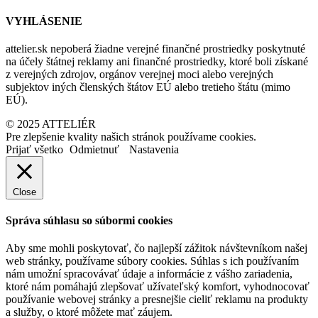
VYHLÁSENIE
attelier.sk nepoberá žiadne verejné finančné prostriedky poskytnuté
na účely štátnej reklamy ani finančné prostriedky, ktoré boli získané
z verejných zdrojov, orgánov verejnej moci alebo verejných
subjektov iných členských štátov EÚ alebo tretieho štátu (mimo
EÚ).
© 2025 ATTELIÉR
Pre zlepšenie kvality našich stránok používame cookies.
Prijať všetko
Odmietnuť
Nastavenia
Close
Správa súhlasu so súbormi cookies
Aby sme mohli poskytovať, čo najlepší zážitok návštevníkom našej
web stránky, používame súbory cookies. Súhlas s ich používaním
nám umožní spracovávať údaje a informácie z vášho zariadenia,
ktoré nám pomáhajú zlepšovať užívateľský komfort, vyhodnocovať
používanie webovej stránky a presnejšie cieliť reklamu na produkty
a služby, o ktoré môžete mať záujem.