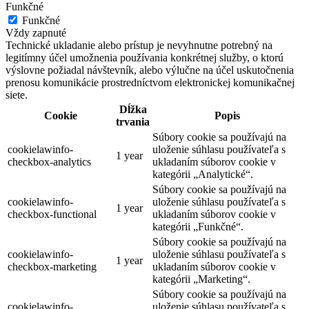
Funkčné
Funkčné
Vždy zapnuté
Technické ukladanie alebo prístup je nevyhnutne potrebný na
legitímny účel umožnenia používania konkrétnej služby, o ktorú
výslovne požiadal návštevník, alebo výlučne na účel uskutočnenia
prenosu komunikácie prostredníctvom elektronickej komunikačnej
siete.
Dĺžka
Cookie
Popis
trvania
Súbory cookie sa používajú na
cookielawinfo-
uloženie súhlasu používateľa s
1 year
checkbox-analytics
ukladaním súborov cookie v
kategórii „Analytické“.
Súbory cookie sa používajú na
cookielawinfo-
uloženie súhlasu používateľa s
1 year
checkbox-functional
ukladaním súborov cookie v
kategórii „Funkčné“.
Súbory cookie sa používajú na
cookielawinfo-
uloženie súhlasu používateľa s
1 year
checkbox-marketing
ukladaním súborov cookie v
kategórii „Marketing“.
Súbory cookie sa používajú na
cookielawinfo-
uloženie súhlasu používateľa s