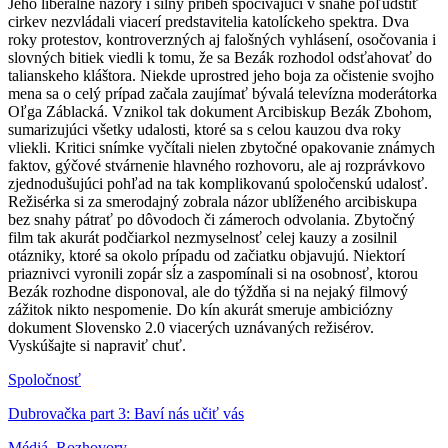
Jeho liberálne názory i silný príbeh spočívajúci v snahe poľudštiť
cirkev nezvládali viacerí predstavitelia katolíckeho spektra. Dva
roky protestov, kontroverzných aj falošných vyhlásení, osočovania i
slovných bitiek viedli k tomu, že sa Bezák rozhodol odsťahovať do
talianskeho kláštora. Niekde uprostred jeho boja za očistenie svojho
mena sa o celý prípad začala zaujímať bývalá televízna moderátorka
Oľga Záblacká. Vznikol tak dokument Arcibiskup Bezák Zbohom,
sumarizujúci všetky udalosti, ktoré sa s celou kauzou dva roky
vliekli. Kritici snímke vyčítali nielen zbytočné opakovanie známych
faktov, gýčové stvárnenie hlavného rozhovoru, ale aj rozprávkovo
zjednodušujúci pohľad na tak komplikovanú spoločenskú udalosť.
Režisérka si za smerodajný zobrala názor ublíženého arcibiskupa
bez snahy pátrať po dôvodoch či zámeroch odvolania. Zbytočný
film tak akurát podčiarkol nezmyselnosť celej kauzy a zosilnil
otázniky, ktoré sa okolo prípadu od začiatku objavujú. Niektorí
priaznivci vyronili zopár sĺz a zaspomínali si na osobnosť, ktorou
Bezák rozhodne disponoval, ale do týždňa si na nejaký filmový
zážitok nikto nespomenie. Do kín akurát smeruje ambiciózny
dokument Slovensko 2.0 viacerých uznávaných režisérov.
Vyskúšajte si napraviť chuť.
Spoločnosť
Dubrovačka part 3: Baví nás učiť vás
Médiá
,
Rozhovory