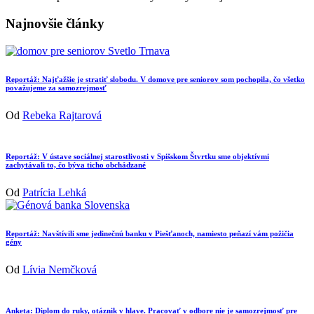
Najnovšie články
Reportáž: Najťažšie je stratiť slobodu. V domove pre seniorov som pochopila, čo všetko
považujeme za samozrejmosť
Od
Rebeka Rajtarová
Reportáž: V ústave sociálnej starostlivosti v Spišskom Štvrtku sme objektívmi
zachytávali to, čo býva ticho obchádzané
Od
Patrícia Lehká
Reportáž: Navštívili sme jedinečnú banku v Piešťanoch, namiesto peňazí vám požičia
gény
Od
Lívia Nemčková
Anketa: Diplom do ruky, otáznik v hlave. Pracovať v odbore nie je samozrejmosť pre