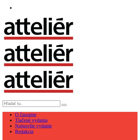
O časopise
Tlačené vydania
Najnovšie vydanie
Redakcia