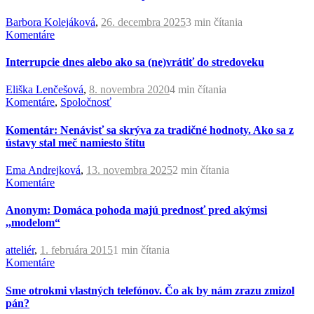
Barbora Kolejáková
,
26. decembra 2025
3 min
čítania
Komentáre
Interrupcie dnes alebo ako sa (ne)vrátiť do stredoveku
Eliška Lenčešová
,
8. novembra 2020
4 min
čítania
Komentáre
,
Spoločnosť
Komentár: Nenávisť sa skrýva za tradičné hodnoty. Ako sa z
ústavy stal meč namiesto štítu
Ema Andrejková
,
13. novembra 2025
2 min
čítania
Komentáre
Anonym: Domáca pohoda majú prednosť pred akýmsi
,,modelom“
atteliér
,
1. februára 2015
1 min
čítania
Komentáre
Sme otrokmi vlastných telefónov. Čo ak by nám zrazu zmizol
pán?