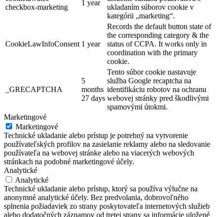
1 year
checkbox-marketing
ukladaním súborov cookie v
kategórii „marketing“.
Records the default button state of
the corresponding category & the
CookieLawInfoConsent
1 year
status of CCPA. It works only in
coordination with the primary
cookie.
Tento súbor cookie nastavuje
5
služba Google recaptcha na
_GRECAPTCHA
months
identifikáciu robotov na ochranu
27 days
webovej stránky pred škodlivými
spamovými útokmi.
Marketingové
Marketingové
Technické ukladanie alebo prístup je potrebný na vytvorenie
používateľských profilov na zasielanie reklamy alebo na sledovanie
používateľa na webovej stránke alebo na viacerých webových
stránkach na podobné marketingové účely.
Analytické
Analytické
Technické ukladanie alebo prístup, ktorý sa používa výlučne na
anonymné analytické účely. Bez predvolania, dobrovoľného
splnenia požiadaviek zo strany poskytovateľa internetových služieb
alebo dodatočných záznamov od tretej strany sa informácie uložené