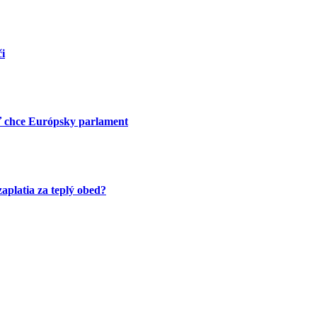
i
ť chce Európsky parlament
zaplatia za teplý obed?