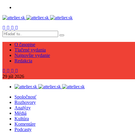
O časopise
Tlačené vydania
Najnovšie vydanie
Redakcia
29
júl
2026
Spoločnosť
Rozhovory
Analýzy
Médiá
Kultúra
Komentáre
Podcasty