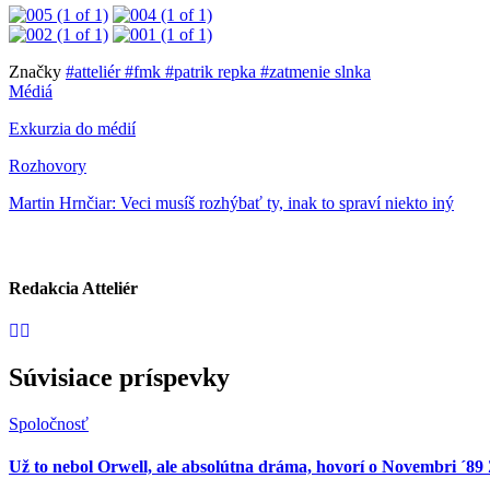
Značky
#atteliér
#fmk
#patrik repka
#zatmenie slnka
Médiá
Exkurzia do médií
Rozhovory
Martin Hrnčiar: Veci musíš rozhýbať ty, inak to spraví niekto iný
Redakcia Atteliér
Súvisiace príspevky
Spoločnosť
Už to nebol Orwell, ale absolútna dráma, hovorí o Novembri ´8