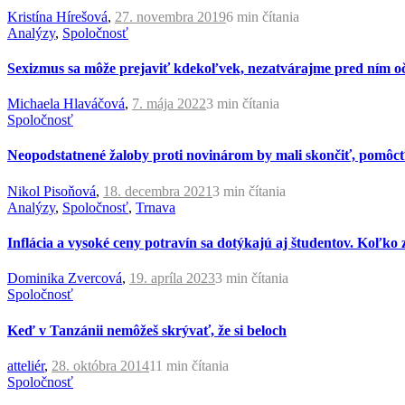
Kristína Hírešová
,
27. novembra 2019
6 min
čítania
Analýzy
,
Spoločnosť
Sexizmus sa môže prejaviť kdekoľvek, nezatvárajme pred ním oč
Michaela Hlaváčová
,
7. mája 2022
3 min
čítania
Spoločnosť
Neopodstatnené žaloby proti novinárom by mali skončiť, pomôc
Nikol Pisoňová
,
18. decembra 2021
3 min
čítania
Analýzy
,
Spoločnosť
,
Trnava
Inflácia a vysoké ceny potravín sa dotýkajú aj študentov. Koľko 
Dominika Zvercová
,
19. apríla 2023
3 min
čítania
Spoločnosť
Keď v Tanzánii nemôžeš skrývať, že si beloch
atteliér
,
28. októbra 2014
11 min
čítania
Spoločnosť