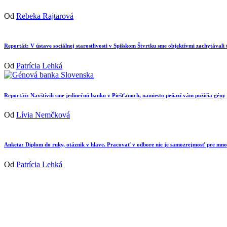
Od
Rebeka Rajtarová
Reportáž: V ústave sociálnej starostlivosti v Spišskom Štvrtku sme objektívmi zachytávali
Od
Patrícia Lehká
Reportáž: Navštívili sme jedinečnú banku v Piešťanoch, namiesto peňazí vám požičia gény
Od
Lívia Nemčková
Anketa: Diplom do ruky, otáznik v hlave. Pracovať v odbore nie je samozrejmosť pre mn
Od
Patrícia Lehká