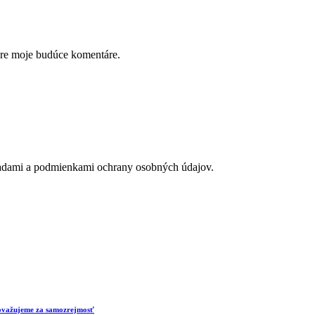
pre moje budúce komentáre.
adami a podmienkami ochrany osobných údajov.
 považujeme za samozrejmosť