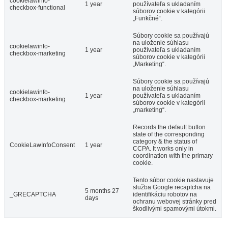
cookielawinfo-
1 year
používateľa s ukladaním
checkbox-functional
súborov cookie v kategórii
„Funkčné“.
Súbory cookie sa používajú
na uloženie súhlasu
cookielawinfo-
1 year
používateľa s ukladaním
checkbox-marketing
súborov cookie v kategórii
„Marketing“.
Súbory cookie sa používajú
na uloženie súhlasu
cookielawinfo-
1 year
používateľa s ukladaním
checkbox-marketing
súborov cookie v kategórii
„marketing“.
Records the default button
state of the corresponding
category & the status of
CookieLawInfoConsent
1 year
CCPA. It works only in
coordination with the primary
cookie.
Tento súbor cookie nastavuje
služba Google recaptcha na
5 months 27
_GRECAPTCHA
identifikáciu robotov na
days
ochranu webovej stránky pred
škodlivými spamovými útokmi.