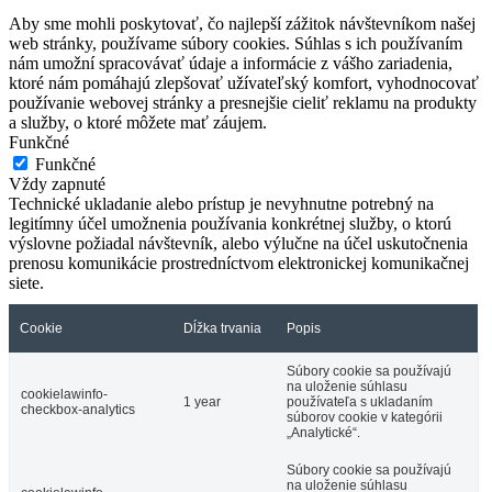
Aby sme mohli poskytovať, čo najlepší zážitok návštevníkom našej
web stránky, používame súbory cookies. Súhlas s ich používaním
nám umožní spracovávať údaje a informácie z vášho zariadenia,
ktoré nám pomáhajú zlepšovať užívateľský komfort, vyhodnocovať
používanie webovej stránky a presnejšie cieliť reklamu na produkty
a služby, o ktoré môžete mať záujem.
Funkčné
Funkčné
Vždy zapnuté
Technické ukladanie alebo prístup je nevyhnutne potrebný na
legitímny účel umožnenia používania konkrétnej služby, o ktorú
výslovne požiadal návštevník, alebo výlučne na účel uskutočnenia
prenosu komunikácie prostredníctvom elektronickej komunikačnej
siete.
Cookie
Dĺžka trvania
Popis
Súbory cookie sa používajú
na uloženie súhlasu
cookielawinfo-
1 year
používateľa s ukladaním
checkbox-analytics
súborov cookie v kategórii
„Analytické“.
Súbory cookie sa používajú
na uloženie súhlasu