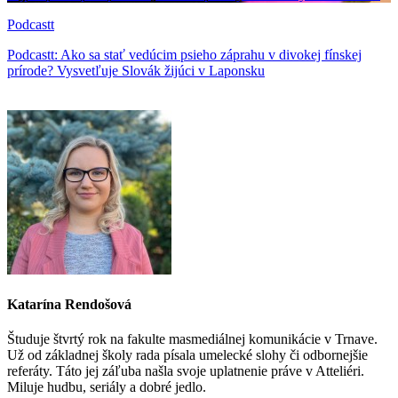
Podcastt
Podcastt: Ako sa stať vedúcim psieho záprahu v divokej fínskej
prírode? Vysvetľuje Slovák žijúci v Laponsku
Katarína Rendošová
Študuje štvrtý rok na fakulte masmediálnej komunikácie v Trnave.
Už od základnej školy rada písala umelecké slohy či odbornejšie
referáty. Táto jej záľuba našla svoje uplatnenie práve v Atteliéri.
Miluje hudbu, seriály a dobré jedlo.