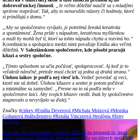
dobrovoľníckej činnosti
.
„Je veľmi dôležité naučiť sa s mladými
správne rozprávať. Tak, aby to nenarušilo názory či hodnoty, ktoré
si prinášajú z domu.“
„Aby sa spoločenstvo vyvíjalo, je potrebná ženská kreativita
a spontánnosť. Žena príde s nápadom, kreatívnou myšlienkou
a muži by mohli byť tí, ktorí sa tohto nápadu chytia a rozvinú ho.“
Koordináciu a spoluprácu medzi nimi považuje Emília ako veľmi
dôležitú.
V Saleziánskom spoločenstve, kde pôsobí pracujú
kňazi a sestry spoločne.
„Týmto spôsobom sa učia počúvať, spolupracovať. Aj keď je to
veľakrát náročné, pretože musí chcieť aj jedna aj druhá strana.“
Úlohou laikov je podľa nej viesť ich.
Vedieť povedať aj veci,
ktoré nie sú dobré. Úlohou kňazov a sestier je potom počúvať
a minimálne sa zamyslieť.
„Presne na to sú podľa mňa v
spoločenstve laici. Aby svojich kňazov viedli. Inak by spoločenstvo
stagnovalo a nevyvíjalo sa ďalej.“
Značky
#cirkev
#Emília Deverová
#Michala Mrázová
#Monika
Golianová
#náboženstvo
#Renáta Vinczeová
#teológia
#ženy
Podcastt
Podcastt: Ak chce niekto využívať TikTok na propagáciu, musí
najprv pochopiť aplikáciu, hovorí správkyňa sociálnych sietí FMK