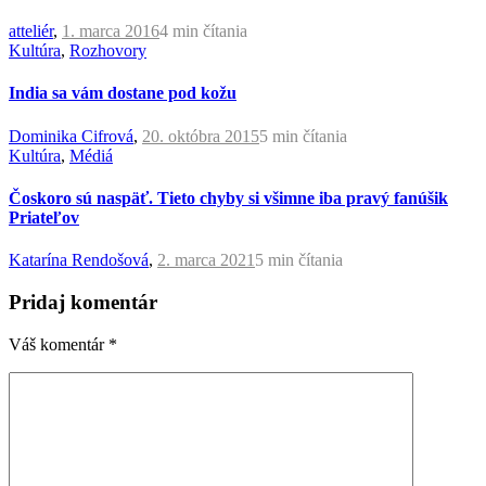
atteliér
,
1. marca 2016
4 min
čítania
Kultúra
,
Rozhovory
India sa vám dostane pod kožu
Dominika Cifrová
,
20. októbra 2015
5 min
čítania
Kultúra
,
Médiá
Čoskoro sú naspäť. Tieto chyby si všimne iba pravý fanúšik
Priateľov
Katarína Rendošová
,
2. marca 2021
5 min
čítania
Pridaj komentár
Váš komentár
*