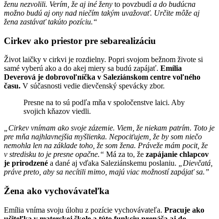
ženu nezvolili. Verím, že aj iné ženy
to povzbudí
a do budúcna
možno budú aj ony nad niečím takým uvažovať. Určite môže aj
žena zastávať takúto pozíciu.“
Cirkev ako priestor pre sebarealizáciu
Život laičky v cirkvi je rozdielny. Popri svojom bežnom živote si
samé vyberú ako a do akej miery sa budú zapájať.
Emília
Deverová je dobrovoľníčka v Saleziánskom centre voľného
času.
V súčasnosti vedie dievčenský spevácky zbor.
Presne na to sú podľa mňa v spoločenstve laici. Aby
svojich kňazov viedli.
„Cirkev vnímam ako svoje zázemie. Viem, že niekam patrím. Toto je
pre mňa najhlavnejšia myšlienka. Nepociťujem, že by som niečo
nemohla len na základe toho, že som žena. Práveže mám pocit, že
v stredisku to je presne opačne.“
Má za to, že
zapájanie chlapcov
je prirodzené
a dané aj vďaka Saleziánskemu poslaniu.
„Dievčatá,
práve preto, aby sa necítili mimo, majú viac možností zapájať sa.”
Žena ako vychovávateľka
Emília vníma svoju úlohu z pozície vychovávateľa.
Pracuje ako
učiteľka v materskej škole a túto funkciu prenáša aj do