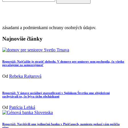
zásadami a podmienkami ochrany osobných údajov.
Najnovšie články
Reportáž: Najťažšie je stratiť slobodu. V domove pre seniorov som pochopila, čo všetko
považujeme za samozrejmosť
Od
Rebeka Rajtarová
Reportáž: V ústave sociálnej starostlivosti v Spišskom Štvrtku sme objektívmi
zachytávali to, čo býva ticho obchádzané
Od
Patrícia Lehká
Reportáž: Navštívili sme jedinečnú banku v Piešťanoch, namiesto peňazí vám požičia
gény