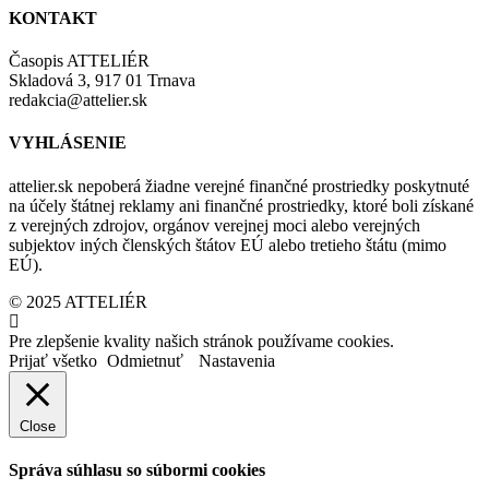
KONTAKT
Časopis ATTELIÉR
Skladová 3, 917 01 Trnava
redakcia@attelier.sk
VYHLÁSENIE
attelier.sk nepoberá žiadne verejné finančné prostriedky poskytnuté
na účely štátnej reklamy ani finančné prostriedky, ktoré boli získané
z verejných zdrojov, orgánov verejnej moci alebo verejných
subjektov iných členských štátov EÚ alebo tretieho štátu (mimo
EÚ).
© 2025 ATTELIÉR
Pre zlepšenie kvality našich stránok používame cookies.
Prijať všetko
Odmietnuť
Nastavenia
Close
Správa súhlasu so súbormi cookies