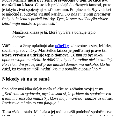
Podľa Michaly
musí byť žena presvedčená o tom, že chce byť
manželkou kňaza
. Často ich prekladajú do rôznych farností, preto
je takýto život spojený aj so sťahovaním. Pri plnení služby v cirkvi
je náročné si budovať vlastnú kariéru.
„U nás si neviem predstaviť,
že by bola žena v pozícii farárky. Tým, že sme tradičnejšia cirkev,
kňazi majú množstvo povinností.“
Manželka kňaza je tá, ktorá vytvára a udržuje teplo
domova.
Väčšinou sa ženy uplatňujú ako
učiteľky
, zdravotné sestry, lekárky,
sociálne pracovníčky.
Manželka kňaza je podľa nej práve tá,
ktorá vytvára a udržuje teplo domova.
„Cítim sa byť takou
oporou svojho manžela. Je dôležité, aby bol v rodine niekto stabilný.
Po celom dni práce, keď príde manžel domov, má niekoho, kto ho
čaká, ku komu sa môžu vrátiť, kto mu pomôže a posilní ho.“
Niekedy sú na to samé
Spoločenstvá kňazských rodín sú ešte na začiatku svojej cesty.
„Keď som sa vydávala, myslela som si, že prídem do spoločenstva
a tam ma zasvätia manželky, ktoré majú manželov kňazov už dlhšie.
Predstavia mi ako to tam funguje.“
To sa však nestalo. Michala a jej rodina našli podobné spoločenstvo.