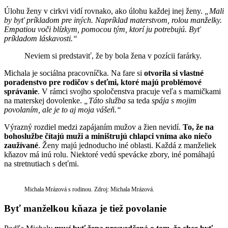
Úlohu ženy v cirkvi vidí rovnako, ako úlohu každej inej ženy.
„Mali
by byť príkladom pre iných. Napríklad materstvom, rolou manželky.
Empatiou voči blízkym, pomocou tým, ktorí ju potrebujú. Byť
príkladom láskavosti.“
Neviem si predstaviť, že by bola žena v pozícii farárky.
Michala je sociálna pracovníčka. Na fare si
otvorila si vlastné
poradenstvo pre rodičov s deťmi, ktoré majú problémové
správanie
. V rámci svojho spoločenstva pracuje veľa s mamičkami
na materskej dovolenke.
„Táto služba s
a teda
spája s mojim
povolaním, ale je to aj moja vášeň.“
Výrazný rozdiel medzi zapájaním mužov a žien nevidí.
To, že na
bohoslužbe čítajú muži a miništrujú chlapci vníma ako niečo
zaužívané
. Ženy majú jednoducho iné oblasti. Každá z manželiek
kňazov má inú rolu. Niektoré vedú spevácke zbory, iné pomáhajú
na stretnutiach s deťmi.
Michala Mrázová s rodinou. Zdroj: Michala Mrázová.
Byť manželkou kňaza je tiež povolanie