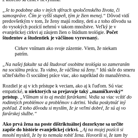
„Je to podobne ako v iných sférach spoločenského života, či
samospráve. Čím je vyšší stupeň, tým je žien menej.“
Dôvod vidí
predovšetkým v tom, že ženy majú rodiny, deti a z toho dôvodu sa
do vysokých pozícií nehrnú v takom množstve. Veľký je v
evanjelickej cirkvi aj záujem žien o štúdium teológie.
Počet
študentov a študentiek je väčšinou vyrovnaný.
Cirkev vnímam ako svoje zázemie. Viem, že niekam
patrím.
„Na našej fakulte sa dá študovať osobitne teológia so zameraním
na sociálnu prácu. Tu vidno, že väčšina sú ženy.“
Idú skôr do smeru
učiteľského či sociálnej práce viac, ako napríklad do manažérstva.
Rozdiel je aj v ich prístupe k veciam, ako aj k ľuďom. Sú viac
empatické,
u niektorých sa prejavuje taký „mamičkovský“
prístup
.
„Všímam si to aj medzi farárkami. Vedia sa viac vcítiť do
rodinných problémov a problémov s deťmi. Vedia poskytnúť iný
pohľad. Z toho dôvodu si myslím, že je veľmi dobré, že sú aj vo
farárskej službe.“
Ako prvá žena na poste dištriktuálnej dozorkyne sa určite
zapíše do histórie evanjelickej cirkvi.
„Aj na mojej pozícii si
mnohí mysleli, že by to nemala robiť žena. Hovorili si, že tam by