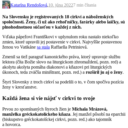
Katarína Rendošová
,
10. júna 2022
7 min
čítania
Na Slovensku je registrovaných 18 cirkví a náboženských
spoločností. Ženy, či už ako rehoľníčky, farárky alebo laičky, sú
plnohodnotnou súčasťou v každej z nich.
Vďaka pápežovi Františkovi v uplynulom roku nastalo niekoľko
zmien, ktoré upravili jej postavenie v cirkvi. Najvyššie postavenou
ženou vo Vatikáne
sa stala
Raffaella Petriniová.
Zmenil sa tiež paragraf kanonického práva, ktorý upravuje službu
lektora (číta Božie slovo na liturgickom zhromaždení, pozn. red) a
akolytu akolyta pomáha diakonovi a kňazovi pri liturgických
úkonoch, teda zväčša miništrant, pozn. red.) a
rozšíril ju aj o ženy
.
Štyri Slovenky z troch cirkví sa podelili o to, v čom spočíva pozícia
ženy v kresťanstve.
Každá žena si vie nájsť v cirkvi to svoje
Prvou zo spomínaných štyroch žien je
Michala Mrázová,
manželka gréckokatolíckeho kňaza
. Jej manžel pôsobí na eparchii
(biskupstvo gréckokatolíckej cirkvi, pozn. red.) ako tajomník
a hovorca.