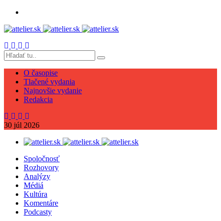
O časopise
Tlačené vydania
Najnovšie vydanie
Redakcia
30
júl
2026
Spoločnosť
Rozhovory
Analýzy
Médiá
Kultúra
Komentáre
Podcasty