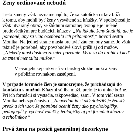
Ženy ordinované nebudú
Tieto zmeny však neznamenajú to, že sa katolícka cirkev blíži
k tomu, aby mohli byť ženy vysvätené za kňažky. V spoločnosti je
však utváraný obraz, že štúdium samotnej teológie je určené
predovšetkým pre budúcich kňazov.
„Na fakulte ženy študujú, ale je
potrebné, aby sa viac oceňovala ich prítomnosť,“
hovorí sestra
Monika. Na jednej strane musia prejaviť záujem ony samé. Je však
taktiež je potrebné, aby povzbudivé slová prišli aj od mužov.
„Niekedy musí doslova zaznieť pozvanie. Veľa sa dá urobiť aj keď
sa zmení mentalita mužov.“
V evanjelickej cirkvi sú vo farskej službe muži a ženy
v približne rovnakom zastúpení.
V prípade formácie žien je samozrejmé, že prichádzajú do
kontaktu s mužmi.
Kňazmi sú iba muži, preto je to úplne bežné.
Pri ich formácii si vystačia, takpovediac, sami. V tom vidí sestra
Monika nebezpečenstvo.
„Neuvedomia si aký dôležitý je ženský
prvok a ich vzor. Je potrebné oceniť ženy ako psychologičky,
pedagogičky, vychovávateľky, teologičky aj pri formácii kňazov
a rehoľníkov.“
Prvá žena na pozícii generálnej dozorkyne