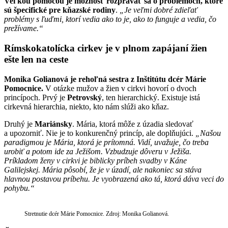
Veľkou pomocou je možnosť rozprávať sa o problémoch, ktoré
sú špecifické pre kňazské rodiny
.
„Je veľmi dobré zdieľať
problémy s ľuďmi, ktorí vedia ako to je, ako to funguje a vedia, čo
prežívame.“
Rímskokatolícka cirkev je v plnom zapájaní žien
ešte len na ceste
Monika Golianová je rehoľná sestra z Inštitútu dcér Márie
Pomocnice.
V otázke mužov a žien v cirkvi hovorí o dvoch
princípoch. Prvý je
Petrovský
, ten hierarchický. Existuje istá
cirkevná hierarchia, niekto, kto nám slúži ako kňaz.
Druhý je
Mariánsky
. Mária, ktorá môže z úzadia sledovať
a upozorniť. Nie je to konkurenčný princíp, ale doplňujúci.
„Našou
paradigmou je Mária, ktorá je prítomná. Vidí, uvažuje, čo treba
urobiť a potom ide za Ježišom. Vzbudzuje dôveru v Ježiša.
Príkladom ženy v cirkvi je biblicky príbeh svadby v Káne
Galilejskej. Mária pôsobí, že je v úzadí, ale nakoniec sa stáva
hlavnou postavou príbehu. Je vyobrazená ako tá, ktorá dáva veci do
pohybu.“
Stretnutie dcér Márie Pomocnice. Zdroj: Monika Golianová.