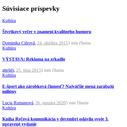
Súvisiace príspevky
Kultúra
Štvrtkový večer v znamení kvalitného humoru
Dominika Cifrová
,
24. októbra 2015
3 min
čítania
Kultúra
VÝSTAVA: Reklama na zrkadlo
atteliér
,
25. júna 2013
1 min
čítania
Kultúra
E-šport ako zárobková činnosť? Najväčšie mená zarábajú
milióny
Lucia Rumanová
,
26. januára 2020
5 min
čítania
Kultúra
Kniha Rečová komunikácia v decembri oslávila svoje 3.
upravené vydanie