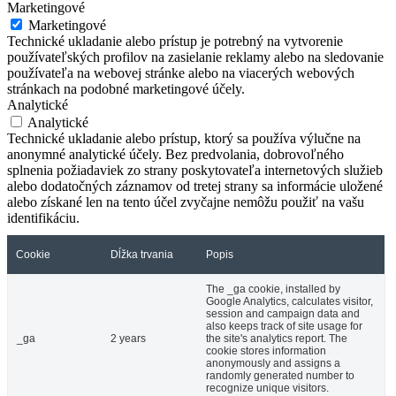
Marketingové
Marketingové
Technické ukladanie alebo prístup je potrebný na vytvorenie
používateľských profilov na zasielanie reklamy alebo na sledovanie
používateľa na webovej stránke alebo na viacerých webových
stránkach na podobné marketingové účely.
Analytické
Analytické
Technické ukladanie alebo prístup, ktorý sa používa výlučne na
anonymné analytické účely. Bez predvolania, dobrovoľného
splnenia požiadaviek zo strany poskytovateľa internetových služieb
alebo dodatočných záznamov od tretej strany sa informácie uložené
alebo získané len na tento účel zvyčajne nemôžu použiť na vašu
identifikáciu.
Cookie
Dĺžka trvania
Popis
The _ga cookie, installed by
Google Analytics, calculates visitor,
session and campaign data and
also keeps track of site usage for
_ga
2 years
the site's analytics report. The
cookie stores information
anonymously and assigns a
randomly generated number to
recognize unique visitors.