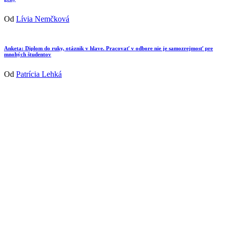
Od
Lívia Nemčková
Anketa: Diplom do ruky, otáznik v hlave. Pracovať v odbore nie je samozrejmosť pre
mnohých študentov
Od
Patrícia Lehká