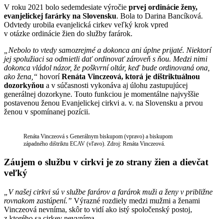
V roku 2021 bolo sedemdesiate výročie
prvej ordinácie ženy,
evanjelickej farárky na Slovensku
. Bola to Darina Bancíková.
Odvtedy urobila evanjelická cirkev veľký krok vpred
v otázke ordinácie žien do služby farárok.
„Nebolo to vtedy samozrejmé a dokonca ani úplne prijaté. Niektorí
jej spolužiaci sa odmietli dať ordinovať zároveň s ňou. Medzi nimi
dokonca vládol názor, že poškvrní oltár, keď bude ordinovaná ona,
ako žena,“
hovorí
Renáta Vinczeová, ktorá je dištriktuálnou
dozorkyňou
a v súčasnosti vykonáva aj úlohu zastupujúcej
generálnej dozorkyne. Touto funkciou je momentálne najvyššie
postavenou ženou Evanjelickej cirkvi a. v. na Slovensku a prvou
ženou v spomínanej pozícii.
Renáta Vinczeová s Generálnym biskupom (vpravo) a biskupom
západného dištriktu ECAV (vľavo). Zdroj: Renáta Vinczeová.
Záujem o službu v cirkvi je zo strany žien a dievčat
veľký
„V našej cirkvi sú v službe farárov a farárok muži a ženy v približne
rovnakom zastúpení.”
Výrazné rozdiely medzi mužmi a ženami
Vinczeová nevníma, skôr to vidí ako istý spoločenský postoj,
z ktorého sa cirkev nevyníma.