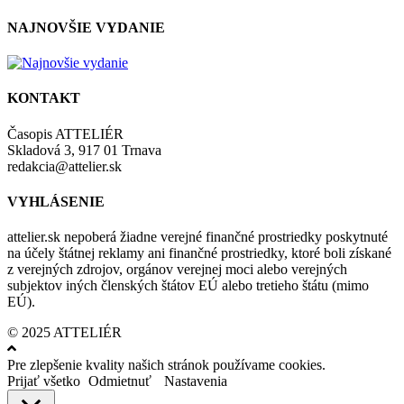
NAJNOVŠIE VYDANIE
KONTAKT
Časopis ATTELIÉR
Skladová 3, 917 01 Trnava
redakcia@attelier.sk
VYHLÁSENIE
attelier.sk nepoberá žiadne verejné finančné prostriedky poskytnuté
na účely štátnej reklamy ani finančné prostriedky, ktoré boli získané
z verejných zdrojov, orgánov verejnej moci alebo verejných
subjektov iných členských štátov EÚ alebo tretieho štátu (mimo
EÚ).
© 2025 ATTELIÉR
Pre zlepšenie kvality našich stránok používame cookies.
Prijať všetko
Odmietnuť
Nastavenia