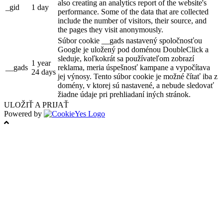
also creating an analytics report of the website's
_gid
1 day
performance. Some of the data that are collected
include the number of visitors, their source, and
the pages they visit anonymously.
Súbor cookie __gads nastavený spoločnosťou
Google je uložený pod doménou DoubleClick a
sleduje, koľkokrát sa používateľom zobrazí
1 year
__gads
reklama, meria úspešnosť kampane a vypočítava
24 days
jej výnosy. Tento súbor cookie je možné čítať iba z
domény, v ktorej sú nastavené, a nebude sledovať
žiadne údaje pri prehliadaní iných stránok.
ULOŽIŤ A PRIJAŤ
Powered by