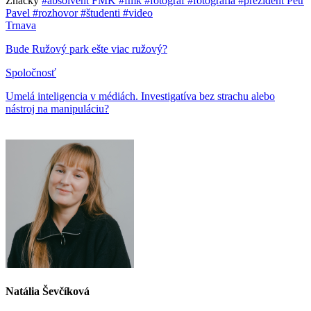
Značky
#absolvent FMK
#fmk
#fotograf
#fotografia
#prezident Petr
Pavel
#rozhovor
#študenti
#video
Trnava
Bude Ružový park ešte viac ružový?
Spoločnosť
Umelá inteligencia v médiách. Investigatíva bez strachu alebo
nástroj na manipuláciu?
Natália Ševčíková