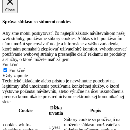
Close
Správa súhlasu so súbormi cookies
Aby sme mohli poskytovať, čo najlepší zážitok návštevníkom našej
web stránky, používame súbory cookies. Súhlas s ich používaním
nám umožní spracovávať údaje a informácie z vášho zariadenia,
ktoré nám pomáhajú zlepšovať užívateľský komfort, vyhodnocovať
používanie webovej stránky a presnejšie cieliť reklamu na produkty
a služby, o ktoré môžete mať záujem.
Funkčné
Funkčné
Vždy zapnuté
Technické ukladanie alebo prístup je nevyhnutne potrebný na
legitímny účel umožnenia používania konkrétnej služby, o ktorú
výslovne požiadal návštevník, alebo výlučne na účel uskutočnenia
prenosu komunikácie prostredníctvom elektronickej komunikačnej
siete.
Dĺžka
Cookie
Popis
trvania
Súbory cookie sa používajú na
cookielawinfo-
uloženie súhlasu používateľa s
1 year
checkbox-analytics
ukladaním súborov cookie v