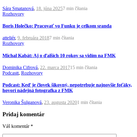
Sára Smatanová
,
18. júna 2025
7 min
čítania
Rozhovory
Boris Holečko: Pracovať vo Funku je celkom sranda
atteliér
,
9. februára 2018
7 min
čítania
Rozhovory
Michal Kabát: Aj o ďalších 10 rokov sa vidím na FMK
Dominika Cifrová
,
22. marca 2017
15 min
čítania
Podcastt
,
Rozhovory
Podcast: Keď je človek šikovný, nepotrebuje najnovšie foťáky,
hovorí nádejná fotografka z FMK
Veronika Šulganová
,
23. augusta 2020
1 min
čítania
Pridaj komentár
Váš komentár
*