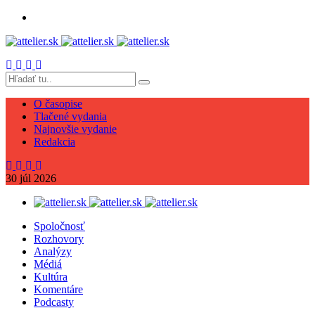
O časopise
Tlačené vydania
Najnovšie vydanie
Redakcia
30
júl
2026
Spoločnosť
Rozhovory
Analýzy
Médiá
Kultúra
Komentáre
Podcasty