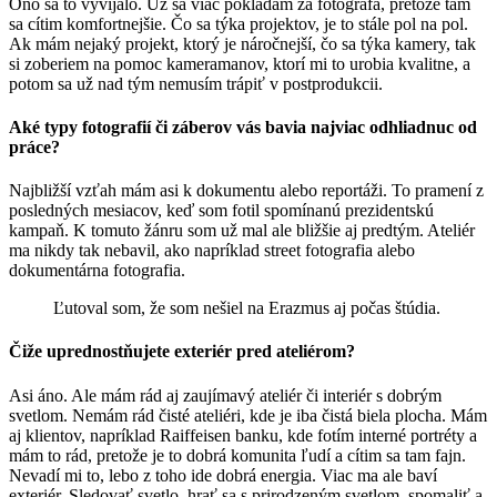
Ono sa to vyvíjalo. Už sa viac pokladám za fotografa, pretože tam
sa cítim komfortnejšie. Čo sa týka projektov, je to stále pol na pol.
Ak mám nejaký projekt, ktorý je náročnejší, čo sa týka kamery, tak
si zoberiem na pomoc kameramanov, ktorí mi to urobia kvalitne, a
potom sa už nad tým nemusím trápiť v postprodukcii.
Aké typy fotografií či záberov vás bavia najviac odhliadnuc od
práce?
Najbližší vzťah mám asi k dokumentu alebo reportáži. To pramení z
posledných mesiacov, keď som fotil spomínanú prezidentskú
kampaň. K tomuto žánru som už mal ale bližšie aj predtým. Ateliér
ma nikdy tak nebavil, ako napríklad street fotografia alebo
dokumentárna fotografia.
Ľutoval som, že som nešiel na Erazmus aj počas štúdia.
Čiže uprednostňujete exteriér pred ateliérom?
Asi áno. Ale mám rád aj zaujímavý ateliér či interiér s dobrým
svetlom. Nemám rád čisté ateliéri, kde je iba čistá biela plocha. Mám
aj klientov, napríklad Raiffeisen banku, kde fotím interné portréty a
mám to rád, pretože je to dobrá komunita ľudí a cítim sa tam fajn.
Nevadí mi to, lebo z toho ide dobrá energia. Viac ma ale baví
exteriér. Sledovať svetlo, hrať sa s prirodzeným svetlom, spomaliť a