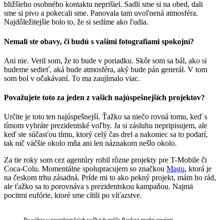
bližšieho osobného kontaktu neprišiel. Sadli sme si na obed, dali
sme si pivo a pokecali sme. Panovala tam uvoľnená atmosféra.
Najdôležitejšie bolo to, že si sedíme ako ľudia.
Nemali ste obavy, či budú s vašimi fotografiami spokojní?
Ani nie. Veril som, že to bude v poriadku. Skôr som sa bál, ako si
budeme sedieť, aká bude atmosféra, aký bude pán generál. V tom
som bol v očakávaní. To ma zaujímalo viac.
Považujete toto za jeden z vašich najúspešnejších projektov?
Určite je toto ten najúspešnejší. Ťažko sa niečo rovná tomu, keď s
tímom vyhráte prezidentské voľby. Ja si zásluhu nepripisujem, ale
keď ste súčasťou tímu, ktorý celý čas drel a nakoniec sa to podarí,
tak nič väčšie okolo mňa ani len náznakom nešlo okolo.
Za tie roky som cez agentúry robil rôzne projekty pre T-Mobile či
Coca-Colu. Momentálne spolupracujem so značkou
Magu
, ktorá je
na českom trhu zásadná. Príde mi to ako pekný projekt, mám ho rád,
ale ťažko sa to porovnáva s prezidentskou kampaňou. Najmä
pocitmi eufórie, ktoré sme cítili po víťazstve.