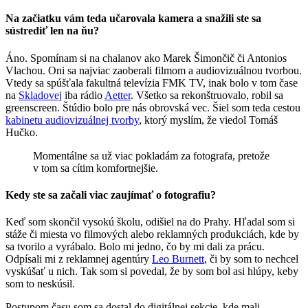
Na začiatku vám teda učarovala kamera a snažili ste sa
sústrediť len na ňu?
Áno. Spomínam si na chalanov ako Marek Šimončič či Antonios
Vlachou. Oni sa najviac zaoberali filmom a audiovizuálnou tvorbou.
Vtedy sa spúšťala fakultná televízia FMK TV, inak bolo v tom čase
na
Skladovej
iba rádio
Aetter
. Všetko sa rekonštruovalo, robil sa
greenscreen. Štúdio bolo pre nás obrovská vec. Šiel som teda cestou
kabinetu audiovizuálnej tvorby
, ktorý myslím, že viedol Tomáš
Hučko.
Momentálne sa už viac pokladám za fotografa, pretože
v tom sa cítim komfortnejšie.
Kedy ste sa začali viac zaujímať o fotografiu?
Keď som skončil vysokú školu, odišiel na do Prahy. Hľadal som si
stáže či miesta vo filmových alebo reklamných produkciách, kde by
sa tvorilo a vyrábalo. Bolo mi jedno, čo by mi dali za prácu.
Odpísali mi z reklamnej agentúry
Leo Burnett
, či by som to nechcel
vyskúšať u nich. Tak som si povedal, že by som bol asi hlúpy, keby
som to neskúsil.
Postupom času som sa dostal do digitálnej sekcie, kde mali