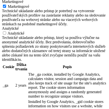
Marketingové
Marketingové
Technické ukladanie alebo prístup je potrebný na vytvorenie
používateľských profilov na zasielanie reklamy alebo na sledovanie
používateľa na webovej stránke alebo na viacerých webových
stránkach na podobné marketingové účely.
Analytické
Analytické
Technické ukladanie alebo prístup, ktorý sa používa výlučne na
anonymné analytické účely. Bez predvolania, dobrovoľného
splnenia požiadaviek zo strany poskytovateľa internetových služieb
alebo dodatočných záznamov od tretej strany sa informácie uložené
alebo získané len na tento účel zvyčajne nemôžu použiť na vašu
identifikáciu.
Dĺžka
Cookie
Popis
trvania
The _ga cookie, installed by Google Analytics,
calculates visitor, session and campaign data and
also keeps track of site usage for the site's analytics
_ga
2 years
report. The cookie stores information
anonymously and assigns a randomly generated
number to recognize unique visitors.
Installed by Google Analytics, _gid cookie stores
information on how visitors use a website, while