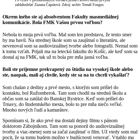
Po výhre v prezidentských voľbách prišla Pavlovi medzi prvými
zablahoželať Zuzana Čaputová. Zdroj: archív Tomáš Fongus
Okrem iného ste aj absolventom Fakulty masmediálnej
komunikácie. Bola FMK Vašou prvou voľbou?
Nebola to moja prvá voľba. Mal som len predstavu, že tento smer
by ma bavil. Na strednej škole som sa zaujímal o literatúru, ale
nevenoval som sa audiovizuálnej tvorbe alebo fotografii. Nemal som
k tomu vzťah. Prijali ma na leteckú fakultu do Košíc, ale keď som sa
dostal aj na FMK, tak už to bola pre mňa jasná voľba.
Boli ste príjemne prekvapený zo štúdia na vysokej škole alebo
ste, naopak, mali aj chvíle, kedy ste sa na to chceli vykašlať?
Som chalan z dediny a prvé mesto, s ktorým som prišiel do
kontaktu, bol Ružomberok. Tam som chodil na strednú školu a
občas som sa zatúlal do Banskej Bystrice. Keď som prišiel do
Trnavy, do študentského mesta, bolo to pre mňa niečo veľké.
Mnoho nových ľudí a kamarátov.
Spomínam si, že ako prvé ma dostali dejiny filmu s pánom
doktorom Zábojníkom. Tam som sa ponoril do audiovizuálnej
tvorby a viac-menej som sa začal zaujímať o film. Už vtedy som mal
pocit, že sa tomu budem možno v budúcnosti venovať. Vtiahlo ma