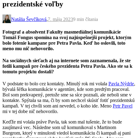
prezidentské voľby
Natália Ševčíková
,
7. mája 2023
9 min
čítania
Fotograf a absolvent Fakulty masmediálnej komunikácie
Tomáš Fongus spomína na svoj najúspešnejší projekt, ktorým
bolo fotenie kampane pre Petra Pavla. Keď ho oslovili, toto
meno mu nič nehovorilo.
Na sociálnych sieťach aj na internete som zaznamenala, že ste
fotili kampaň pre českého prezidenta Petra Pavla. Ako ste sa k
tomuto projektu dostali?
V podstate to bolo cez kontakty. Minulý rok mi volala
Pavla Nýdrle
,
bývalá šéfka komunikácie v agentúre, kde som predtým pracoval.
Bol som prekvapený, pretože sme sa síce poznali, ale neboli sme v
kontakte. Spýtala sa ma, či by som nechcel skúsiť fotiť prezidentskú
kampaň. V tej chvíli som ani nevedel, o koho ide. Meno
Petr Pavel
mi v tej dobe nič nehovorilo.
Keďže mi volala práve Pavla, tak som mal tušenie, že to bude
zaujímavá vec. Následne som už komunikoval s Martinom
Burgrom, ktorý v minulosti viedol komunikáciu či kampaň aj pani