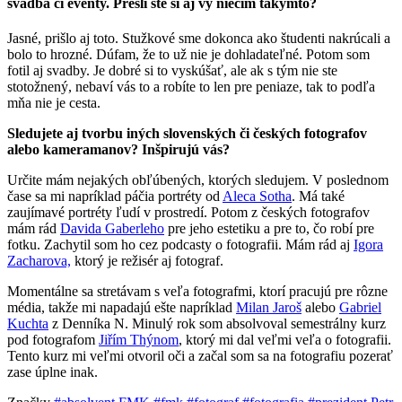
svadba či eventy. Prešli ste si aj vy niečím takýmto?
Jasné, prišlo aj toto. Stužkové sme dokonca ako študenti nakrúcali a
bolo to hrozné. Dúfam, že to už nie je dohladateľné. Potom som
fotil aj svadby. Je dobré si to vyskúšať, ale ak s tým nie ste
stotožnený, nebaví vás to a robíte to len pre peniaze, tak to podľa
mňa nie je cesta.
Sledujete aj tvorbu iných slovenských či českých fotografov
alebo kameramanov? Inšpirujú vás?
Určite mám nejakých obľúbených, ktorých sledujem. V poslednom
čase sa mi napríklad páčia portréty od
Aleca Sotha
. Má také
zaujímavé portréty ľudí v prostredí. Potom z českých fotografov
mám rád
Davida Gaberleho
pre jeho estetiku a pre to, čo robí pre
fotku. Zachytil som ho cez podcasty o fotografii. Mám rád aj
Igora
Zacharova,
ktorý je režisér aj fotograf.
Momentálne sa stretávam s veľa fotografmi, ktorí pracujú pre rôzne
média, takže mi napadajú ešte napríklad
Milan Jaroš
alebo
Gabriel
Kuchta
z Denníka N. Minulý rok som absolvoval semestrálny kurz
pod fotografom
Jiřím Thýnom
, ktorý mi dal veľmi veľa o fotografii.
Tento kurz mi veľmi otvoril oči a začal som sa na fotografiu pozerať
zase úplne inak.