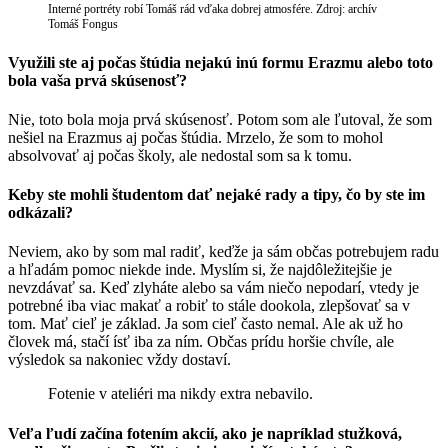
Interné portréty robí Tomáš rád vďaka dobrej atmosfére. Zdroj: archív
Tomáš Fongus
Využili ste aj počas štúdia nejakú inú formu Erazmu alebo toto
bola vaša prvá skúsenosť?
Nie, toto bola moja prvá skúsenosť. Potom som ale ľutoval, že som
nešiel na Erazmus aj počas štúdia. Mrzelo, že som to mohol
absolvovať aj počas školy, ale nedostal som sa k tomu.
Keby ste mohli študentom dať nejaké rady a tipy, čo by ste im
odkázali?
Neviem, ako by som mal radiť, keďže ja sám občas potrebujem radu
a hľadám pomoc niekde inde. Myslím si, že najdôležitejšie je
nevzdávať sa. Keď zlyháte alebo sa vám niečo nepodarí, vtedy je
potrebné iba viac makať a robiť to stále dookola, zlepšovať sa v
tom. Mať cieľ je základ. Ja som cieľ často nemal. Ale ak už ho
človek má, stačí ísť iba za ním. Občas prídu horšie chvíle, ale
výsledok sa nakoniec vždy dostaví.
Fotenie v ateliéri ma nikdy extra nebavilo.
Veľa ľudí začína fotením akcií, ako je napríklad stužková,