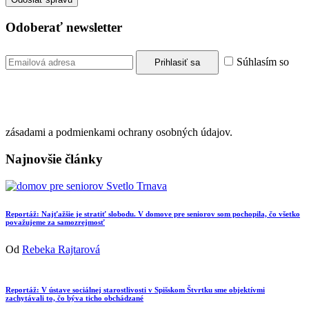
Odoberať newsletter
Súhlasím so
zásadami a podmienkami ochrany osobných údajov.
Najnovšie články
Reportáž: Najťažšie je stratiť slobodu. V domove pre seniorov som pochopila, čo všetko
považujeme za samozrejmosť
Od
Rebeka Rajtarová
Reportáž: V ústave sociálnej starostlivosti v Spišskom Štvrtku sme objektívmi
zachytávali to, čo býva ticho obchádzané