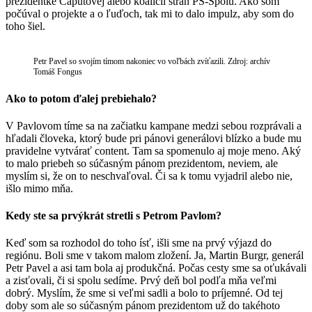
prezidentke Čaputovej alebo koalícii strán PS-Spolu. Ako som
počúval o projekte a o ľuďoch, tak mi to dalo impulz, aby som do
toho šiel.
Petr Pavel so svojím tímom nakoniec vo voľbách zvíťazili. Zdroj: archív
Tomáš Fongus
Ako to potom ďalej prebiehalo?
V Pavlovom tíme sa na začiatku kampane medzi sebou rozprávali a
hľadali človeka, ktorý bude pri pánovi generálovi blízko a bude mu
pravidelne vytvárať content. Tam sa spomenulo aj moje meno. Aký
to malo priebeh so súčasným pánom prezidentom, neviem, ale
myslím si, že on to neschvaľoval. Či sa k tomu vyjadril alebo nie,
išlo mimo mňa.
Kedy ste sa prvýkrát stretli s Petrom Pavlom?
Keď som sa rozhodol do toho ísť, išli sme na prvý výjazd do
regiónu. Boli sme v takom malom zložení. Ja, Martin Burgr, generál
Petr Pavel a asi tam bola aj produkčná. Počas cesty sme sa oťukávali
a zisťovali, či si spolu sedíme. Prvý deň bol podľa mňa veľmi
dobrý. Myslím, že sme si veľmi sadli a bolo to príjemné. Od tej
doby som ale so súčasným pánom prezidentom už do takéhoto