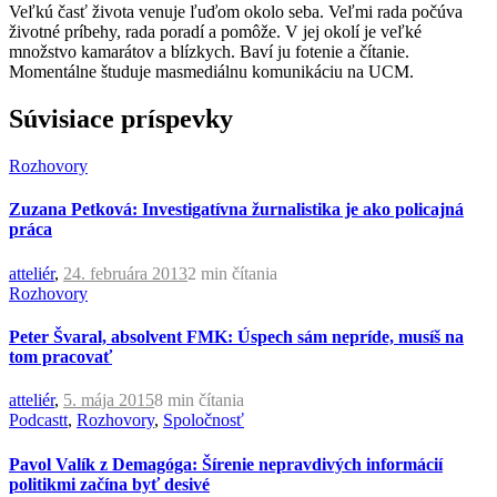
Veľkú časť života venuje ľuďom okolo seba. Veľmi rada počúva
životné príbehy, rada poradí a pomôže. V jej okolí je veľké
množstvo kamarátov a blízkych. Baví ju fotenie a čítanie.
Momentálne študuje masmediálnu komunikáciu na UCM.
Súvisiace príspevky
Rozhovory
Zuzana Petková: Investigatívna žurnalistika je ako policajná
práca
atteliér
,
24. februára 2013
2 min
čítania
Rozhovory
Peter Švaral, absolvent FMK: Úspech sám nepríde, musíš na
tom pracovať
atteliér
,
5. mája 2015
8 min
čítania
Podcastt
,
Rozhovory
,
Spoločnosť
Pavol Valík z Demagóga: Šírenie nepravdivých informácií
politikmi začína byť desivé