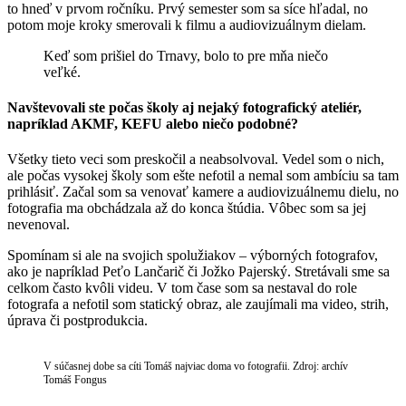
to hneď v prvom ročníku. Prvý semester som sa síce hľadal, no
potom moje kroky smerovali k filmu a audiovizuálnym dielam.
Keď som prišiel do Trnavy, bolo to pre mňa niečo
veľké.
Navštevovali ste počas školy aj nejaký fotografický ateliér,
napríklad AKMF, KEFU alebo niečo podobné?
Všetky tieto veci som preskočil a neabsolvoval. Vedel som o nich,
ale počas vysokej školy som ešte nefotil a nemal som ambíciu sa tam
prihlásiť. Začal som sa venovať kamere a audiovizuálnemu dielu, no
fotografia ma obchádzala až do konca štúdia. Vôbec som sa jej
nevenoval.
Spomínam si ale na svojich spolužiakov – výborných fotografov,
ako je napríklad Peťo Lančarič či Jožko Pajerský. Stretávali sme sa
celkom často kvôli videu. V tom čase som sa nestaval do role
fotografa a nefotil som statický obraz, ale zaujímali ma video, strih,
úprava či postprodukcia.
V súčasnej dobe sa cíti Tomáš najviac doma vo fotografii. Zdroj: archív
Tomáš Fongus