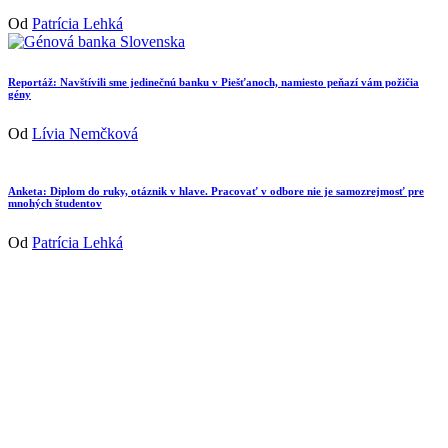
Od
Patrícia Lehká
Reportáž: Navštívili sme jedinečnú banku v Piešťanoch, namiesto peňazí vám požičia
gény
Od
Lívia Nemčková
Anketa: Diplom do ruky, otáznik v hlave. Pracovať v odbore nie je samozrejmosť pre
mnohých študentov
Od
Patrícia Lehká