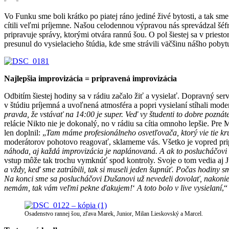
Vo Funku sme boli krátko po piatej ráno jediné živé bytosti, a tak sm
cítili veľmi príjemne. Našou celodennou výpravou nás sprevádzal šé
pripravuje správy, ktorými otvára rannú šou. O pol šiestej sa v priesto
presunul do vysielacieho štúdia, kde sme strávili väčšinu nášho pobyt
Najlepšia improvizácia = pripravená improvizácia
Odbitím šiestej hodiny sa v rádiu začalo žiť a vysielať. Dopravný s
v štúdiu príjemná a uvoľnená atmosféra a popri vysielaní stíhali mode
pravda, že vstávať na 14:00 je super. Veď vy študenti to dobre poznát
relácie Nikto nie je dokonalý, no v rádiu sa cítia omnoho lepšie. Pre M
len doplnil: „
Tam máme profesionálneho osvetľovača, ktorý vie tie kr
moderátorov pohotovo reagovať, sklameme vás. Všetko je vopred pripr
náhoda, aj každá improvizácia je naplánovaná. A ak to poslucháčovi z
vstup môže tak trochu vymknúť spod kontroly. Svoje o tom vedia aj 
a vždy, keď sme zatrúbili, tak si museli jeden šupnúť. Počas hodiny 
Na konci sme sa poslucháčovi Dušanovi už nevedeli dovolať, nakoniec
nemám, tak vám veľmi pekne ďakujem!
‘
A toto bolo v live vysielaní
,“
Osadenstvo rannej šou, zľava Marek, Junior, Milan Lieskovský a Marcel.