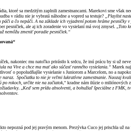
 rádia, ktoré sa medzitým zaplnili zamestnancami. Marekovi sme však n
hudba v rádiu nie je vybratá náhodne a vopred sa testuje?
„Playlist nas
m páči a čo nepáči. A na základe ich vyjadrení potom hráme pesničky v 
 pesničiek, ale aj ich zoradenie vo vysielaní má svoj zmysel. „
Toto k
 už nemôžu zmeniť poradie pesničiek.“
ánovaná“
ek, nakoniec mu natoľko prirástlo k srdcu, že inú prácu by si už neved
čula na Vive a chce ma mať ako súčasť ranného vysielania.“
Marek naj
stlivosť o popoludňajšie vysielanie s Juniorom a Marcelom, no a napoko
cie naraz. Spočiatku to nie je veľmi lukratívne zamestnanie. Naozaj kval
ú po rokoch, určite nie na začiatok
,“ kradne nám ilúzie o miliónových z
požiadavky. „
Keď sem prídu absolventi, a bohužiaľ špeciálne z FMK, tv
solventov.
nikto nepozná pod jej pravým menom. Prezývka Cuco jej prischla už na 