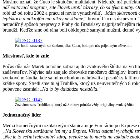
Musíme uznať, že Cuco je skutočne multitalent. Nielenže má perfektný 
náš editovací program, kde človek urobí zázraky, čo sa týka hudby. O
robí už od roku 2002 a prácu si nevie vynachváliť. „
Mám skúsenosti a
teplákoch a mikrofón ma nikdy nesklame
,“ hovorí Cuco s úsmevom. Tm
netradičný spôsob prepravy z Prahy do Bratislavy najprijateľnejším 
brandži. Keďže sme od rána boli obklopené samými mužmi, denné vy
Pár hodín strávených so Zuzkou, alias Cuco, bolo pre nás príjemným oživením.
Miestnosť, kde to znie
Počas dňa nás Marek ochotne zobral aj do zvukového štúdia na vrchno
zadávateľov. Najviac nás zaujalo obrovské množstvo džinglov, ktoré s
zvukového štúdia, kde sa mimochodom nahrávali aj pesničky k filmu N
krátke spoty. Stretli sme tu aj Truhlíka, ktorý už neuveriteľných 8 r
pobavene zasmial: „
Na to by databáza nestačila
.“
Zoznámte sa s Truhlíkom, ktorý už 8 rokov prináša vždy originálny zvuk týždňa.
Jednoznačný líder
Medzi komerčnými rozhlasovými stanicami je Fun rádio po Exprese d
„Na Slovensku zarábame len my a Expres. Všetci ostatní vyrábajú st
„
Nie je to veľmi relevantný zdroj, pretože sa to meria na základe znal