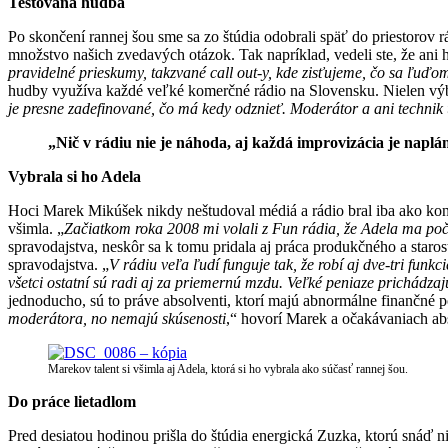
Testovaná hudba
Po skončení rannej šou sme sa zo štúdia odobrali späť do priestorov
množstvo našich zvedavých otázok. Tak napríklad, vedeli ste, že ani 
pravidelné prieskumy, takzvané call out-y, kde zisťujeme, čo sa ľuďo
hudby využíva každé veľké komerčné rádio na Slovensku. Nielen výber
je presne zadefinované, čo má kedy odznieť. Moderátor a ani technik
„Nič v rádiu nie je náhoda, aj každá improvizácia je napl
Vybrala si ho Adela
Hoci Marek Mikúšek nikdy neštudoval médiá a rádio bral iba ako koníč
všimla. „
Začiatkom roka 2008 mi volali z Fun rádia, že Adela ma po
spravodajstva, neskôr sa k tomu pridala aj práca produkčného a staro
spravodajstva. „
V rádiu veľa ľudí funguje tak, že robí aj dve-tri funk
všetci ostatní sú radi aj za priemernú mzdu. Veľké peniaze prichádzaj
jednoducho, sú to práve absolventi, ktorí majú abnormálne finančné 
moderátora, no nemajú skúsenosti
,“ hovorí Marek a očakávaniach ab
Marekov talent si všimla aj Adela, ktorá si ho vybrala ako súčasť rannej šou.
Do práce lietadlom
Pred desiatou hodinou prišla do štúdia energická Zuzka, ktorú snáď 