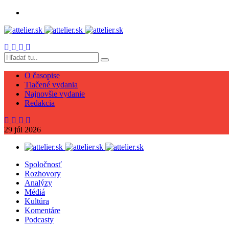
O časopise
Tlačené vydania
Najnovšie vydanie
Redakcia
29
júl
2026
Spoločnosť
Rozhovory
Analýzy
Médiá
Kultúra
Komentáre
Podcasty