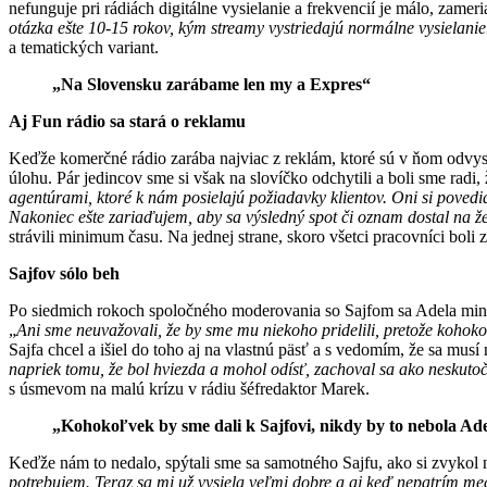
nefunguje pri rádiách digitálne vysielanie a frekvencií je málo, zameri
otázka ešte 10-15 rokov, kým streamy vystriedajú normálne vysielanie
a tematických variant.
„
Na Slovensku zarábame len my a Expres
“
Aj Fun rádio sa stará o reklamu
Keďže komerčné rádio zarába najviac z reklám, ktoré sú v ňom odvys
úlohu. Pár jedincov sme si však na slovíčko odchytili a boli sme rad
agentúrami, ktoré k nám posielajú požiadavky klientov. Oni si poved
Nakoniec ešte zariaďujem, aby sa výsledný spot či oznam dostal na že
strávili minimum času. Na jednej strane, skoro všetci pracovníci boli 
Sajfov sólo beh
Po siedmich rokoch spoločného moderovania so Sajfom sa Adela minulý 
„
Ani sme neuvažovali, že by sme mu niekoho pridelili, pretože kohoko
Sajfa chcel a išiel do toho aj na vlastnú päsť a s vedomím, že sa mus
napriek tomu, že bol hviezda a mohol odísť, zachoval sa ako neskutoč
s úsmevom na malú krízu v rádiu šéfredaktor Marek.
„
Kohokoľvek by sme dali k Sajfovi, nikdy by to nebola Ad
Keďže nám to nedalo, spýtali sme sa samotného Sajfu, ako si zvykol 
potrebujem. Teraz sa mi už vysiela veľmi dobre a aj keď nepatrím me