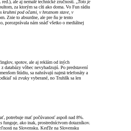
red.), ale aj nemalé technické zručnosti. „
Toto je
ultom, za ktorým sa cíti ako doma. Vo Fun rádiu
 s kruhmi pod očami, v hroznom stave, v
. Znie to absurdne, ale pre ňu je tento
lo, porozprávala nám snáď všetko o mediálnej
nglov, spotov, ale aj reklám od iných
sa z databázy vôbec nevyhadzujú. Po predstavení
 menšom štúdiu, sa nahrávajú najmä telefonáty a
 odkiaľ sú zvuky vyberané, no Truhlík sa len
bať, potrebuje mať počúvanosť aspoň nad 8%.
s funguje, ako inak, prostredníctvom dotazníkov.
eľnosti na Slovensku. Keďže na Slovensku