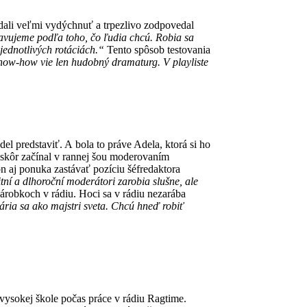
edali veľmi vydýchnuť a trpezlivo zodpovedal
tavujeme podľa toho, čo ľudia chcú. Robia sa
jednotlivých rotáciách.“
Tento spôsob testovania
now-how vie len hudobný dramaturg. V playliste
el predstaviť. A bola to práve Adela, ktorá si ho
skôr začínal v rannej šou moderovaním
n aj ponuka zastávať pozíciu šéfredaktora
itní a dlhoroční moderátori zarobia slušne, ale
árobkoch v rádiu. Hoci sa v rádiu nezarába
ária sa ako majstri sveta. Chcú hneď robiť
vysokej škole počas práce v rádiu Ragtime.