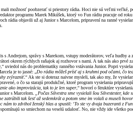
e mali možnosť poobzerať si priestory rádia. Hoci nie sú veľmi veľké, 
fredaktor programu Marek Mikúšek, ktorý vo Fun rádiu pracuje od roku 
roch rádia objavili už aj Junior s Marcelom, pripravení na ranné vysielan
u.
ervis s Andrejom, správy s Marekom, vstupy moderátorov, veľa hudby a 
rátori okrem rýchlych raňajok aj rozhovor s nami. A tak nás ako prvé za
e
,“ uviedol nás do problematiky ranného vstávania Junior. Popri vysiela
arcela je to jasné: „
Do rádia môžeš prísť aj s kruhmi pod očami
,
čo te
uhy zvýrazniť
.“ Ak ste si doteraz naivne mysleli, tak ako my, že vysiela
avené, o čo sa starajú produkčné, ktoré program vysielania pripravujú
nie ako improvizácia, tak to je len super
,“ hovorí o štruktúre vysiela
Junior s Marcelom.
„Počas Silvestra sme vysielali šou Silvestester, kd
sme zatrúbili tak šesť až sedemkrát a potom sme im volali a museli hov
 nám to zdvihol ženský hlas a spustil:
‘
To ste vy dvaja buzeranti z Fun
 spomínajú so smiechom na veselú udalosť. No, nie vždy ide všetko po