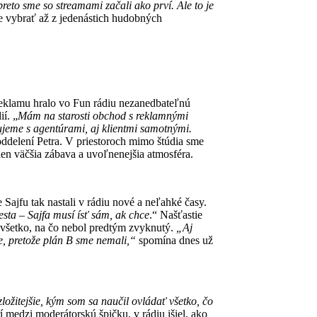
reto sme so streamami začali ako prví. Ale to je
e vybrať až z jedenástich hudobných
reklamu hralo vo Fun rádiu nezanedbateľnú
í. „
Mám na starosti obchod s reklamnými
ujeme s agentúrami, aj klientmi samotnými.
ddelení Petra. V priestoroch mimo štúdia sme
 len väčšia zábava a uvoľnenejšia atmosféra.
Sajfu tak nastali v rádiu nové a neľahké časy.
esta – Sajfa musí ísť sám, ak chce
.“ Našťastie
že všetko, na čo nebol predtým zvyknutý.
„Aj
ie, pretože plán B sme nemali,“
spomína dnes už
ložitejšie, kým som sa naučil ovládať všetko, čo
rí medzi moderátorskú špičku, v rádiu išiel, ako