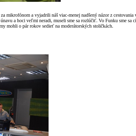
cu za mikrofónom a vyjadrili náš viac-menej nadšený názor z cestovani
iť únavu a hoci veľmi neradi, museli sme sa rozlúčiť. Vo Funku sme sa c
my mohli o pár rokov sedieť na moderátorských stoličkách.