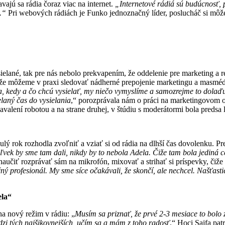
avajú sa rádia čoraz viac na internet.
„Internetové rádiá sú budúcnosť, p
.“
Pri webových rádiách je Funko jednoznačný líder, poslucháč si môž
ielané, tak pre nás nebolo prekvapením, že oddelenie pre marketing a 
i, že môžeme v praxi sledovať nádherné prepojenie marketingu a masmédi
ia, kedy a čo chcú vysielať, my niečo vymyslíme a samozrejme to dolaď
laný čas do vysielania
,“ porozprávala nám o práci na marketingovom o
zavalení robotou a na strane druhej, v štúdiu s moderátormi bola predsa
rok rozhodla zvoľniť a vziať si od rádia na dlhší čas dovolenku. Pre 
ľvek by sme tam dali, nikdy by to nebola Adela. Čiže tam bola jediná c
í naučiť rozprávať sám na mikrofón, mixovať a strihať si príspevky, či
ný profesionál. My sme síce očakávali, že skončí, ale nechcel. Našťast
ela
“
na nový režim v rádiu: „
Musím sa priznať, že prvé 2-3 mesiace to bolo z
dzi tých najšikovnejších, učím sa a mám z toho radosť
.“ Hoci Sajfa pat