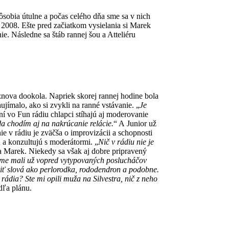
pôsobia útulne a počas celého dňa sme sa v nich
2008. Ešte pred začiatkom vysielania si Marek
ie. Následne sa štáb rannej šou a Atteliéru
znova dookola. Napriek skorej rannej hodine bola
ujímalo, ako si zvykli na ranné vstávanie. „
Je
ní vo Fun rádiu chlapci stíhajú aj moderovanie
da chodím aj na nakrúcanie relácie.
“ A Junior už
nie v rádiu je zväčša o improvizácii a schopnosti
 a konzultujú s moderátormi. „
Nič v rádiu nie je
nia Marek. Niekedy sa však aj dobre pripravený
e sme mali už vopred vytypovaných poslucháčov
oriť slová ako perlorodka, rododendron a podobne.
 rádia? Ste mi opili muža na Silvestra, nič z neho
dľa plánu.