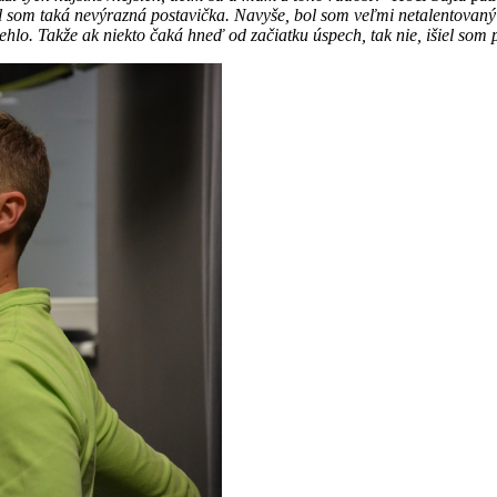
ol som taká nevýrazná postavička. Navyše, bol som veľmi netalentovan
hlo. Takže ak niekto čaká hneď od začiatku úspech, tak nie, išiel som