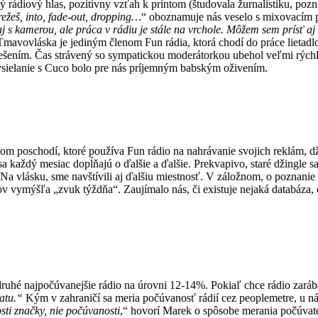
rádiový hlas, pozitívny vzťah k printom (študovala žurnalistiku, pozn. 
režeš, into, fade-out, dropping…
“ oboznamuje nás veselo s mixovacím p
j s kamerou, ale práca v rádiu je stále na vrchole. Môžem sem prísť aj
avovláska je jediným členom Fun rádia, ktorá chodí do práce lietadlom
riešením. Čas strávený so sympatickou moderátorkou ubehol veľmi rých
sielanie s Cuco bolo pre nás príjemným babským oživením.
m poschodí, ktoré používa Fun rádio na nahrávanie svojich reklám, dži
a každý mesiac dopĺňajú o ďalšie a ďalšie. Prekvapivo, staré džingle 
a vlásku, sme navštívili aj ďalšiu miestnosť. V záložnom, o poznanie
okov vymýšľa „zvuk týždňa“. Zaujímalo nás, či existuje nejaká databáza,
ruhé najpočúvanejšie rádio na úrovni 12-14%. Pokiaľ chce rádio zará
ratu.“
Kým v zahraničí sa meria počúvanosť rádií cez peoplemetre, u ná
osti značky, nie počúvanosti
,“ hovorí Marek o spôsobe merania počúvat