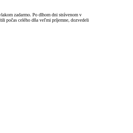
a vlakom zadarmo. Po dlhom dni strávenom v
ítili počas celého dňa veľmi príjemne, dozvedeli