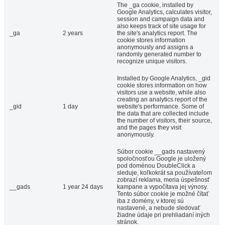
The _ga cookie, installed by
Google Analytics, calculates visitor,
session and campaign data and
also keeps track of site usage for
_ga
2 years
the site's analytics report. The
cookie stores information
anonymously and assigns a
randomly generated number to
recognize unique visitors.
Installed by Google Analytics, _gid
cookie stores information on how
visitors use a website, while also
creating an analytics report of the
_gid
1 day
website's performance. Some of
the data that are collected include
the number of visitors, their source,
and the pages they visit
anonymously.
Súbor cookie __gads nastavený
spoločnosťou Google je uložený
pod doménou DoubleClick a
sleduje, koľkokrát sa používateľom
zobrazí reklama, meria úspešnosť
__gads
1 year 24 days
kampane a vypočítava jej výnosy.
Tento súbor cookie je možné čítať
iba z domény, v ktorej sú
nastavené, a nebude sledovať
žiadne údaje pri prehliadaní iných
stránok.