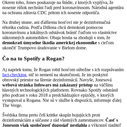
Okrem toho, Jones poukazuje na štúdie, z ktorých vyplýva, že
nosenie rúšok nechráni ľudí pred koronavírusom. Národná agentúra
na ochranu zdravia CDC pritom ich nosenie odporúča.
Na druhej strane, ani ďalšiemu hosťovi nie je dezinformačná
rétorika cudzia. Podľa Dillona chcú demokrati pomocou
koronavírusu a lokálnych odstávok brániť ľuďom vo vlastníctve
súkromných automobilov. Obaja hostia sa zhodujú v tom, že
demokrati úmyselne škodia americkej ekonomike
s cieľom
ukončiť Trumpovo úradovanie v Bielom dome.
Čo na to Spotify a Rogan?
Aj napriek tomu, že Rogan robil hosťom súbežne s ich rozprávaním
fact-checking
, nič to nemení na skutočnosti, že im poskytol
obrovský priestor na šírenie dezinformácií. Navyše, Jonesová
webová stránka Infowars má zakázaný prístup
na väčšinu
hlavných technologických platforiem. Rovnako Spotify odstránil
jeho podcast v roku 2018 a predchádzajúce epizódy, v ktorých
vystupoval u Rogana. Nie sú v službe k dispozícii, informuje ďalej
The Verge.
Švédska firma preto čelí kritike skupín bojujúcich proti
dezinformáciám a súčasne z rád vlastných zamestnancov.
Časť s
Jonesom však spoločnosť doposiaľ nestiahla
a výkonný riaditeľ