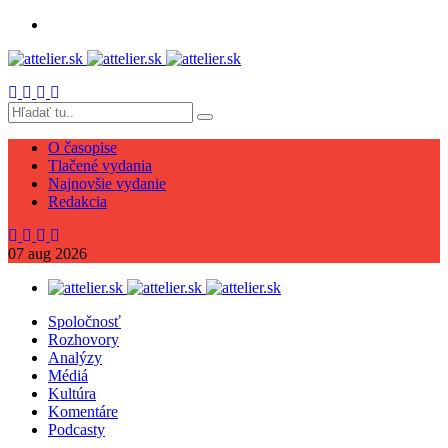
O časopise
Tlačené vydania
Najnovšie vydanie
Redakcia
07
aug
2026
Spoločnosť
Rozhovory
Analýzy
Médiá
Kultúra
Komentáre
Podcasty