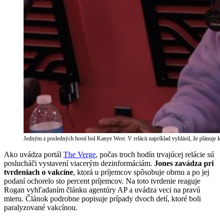
Jedným z posledných hostí bol Kanye West. V relácii napríklad vyhlásil, že plánuje
Ako uvádza portál
The Verge
, počas troch hodín trvajúcej relácie sú
poslucháči vystavení viacerým dezinformáciám.
Jones zavádza pri
tvrdeniach o vakcíne
, ktorá u príjemcov spôsobuje obrnu a po jej
podaní ochorelo sto percent príjemcov. Na toto tvrdenie reaguje
Rogan vyhľadaním článku agentúry AP a uvádza veci na pravú
mieru. Článok podrobne popisuje prípady dvoch detí, ktoré boli
paralyzované vakcínou.