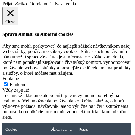
Prijať všetko
Odmietnuť
Nastavenia
Close
Správa súhlasu so súbormi cookies
Aby sme mohli poskytovať, čo najlepší zážitok návštevníkom našej
web stránky, používame súbory cookies. Súhlas s ich používaním
nám umožní spracovávať údaje a informácie z vášho zariadenia,
ktoré nám pomáhajú zlepšovať užívateľský komfort, vyhodnocovať
používanie webovej stránky a presnejšie cieliť reklamu na produkty
a služby, o ktoré môžete mať záujem.
Funkčné
Funkčné
Vždy zapnuté
Technické ukladanie alebo prístup je nevyhnutne potrebný na
legitímny účel umožnenia používania konkrétnej služby, o ktorú
výslovne požiadal návštevník, alebo výlučne na účel uskutočnenia
prenosu komunikácie prostredníctvom elektronickej komunikačnej
siete.
Cookie
Dĺžka trvania
Popis