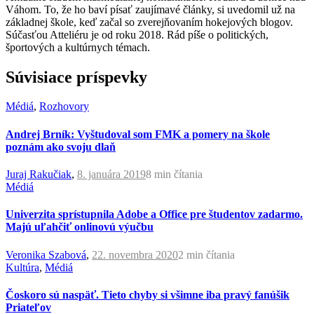
Váhom. To, že ho baví písať zaujímavé články, si uvedomil už na
základnej škole, keď začal so zverejňovaním hokejových blogov.
Súčasťou Atteliéru je od roku 2018. Rád píše o politických,
športových a kultúrnych témach.
Súvisiace príspevky
Médiá
,
Rozhovory
Andrej Brník: Vyštudoval som FMK a pomery na škole
poznám ako svoju dlaň
Juraj Rakučiak
,
8. januára 2019
8 min
čítania
Médiá
Univerzita sprístupnila Adobe a Office pre študentov zadarmo.
Majú uľahčiť onlinovú výučbu
Veronika Szabová
,
22. novembra 2020
2 min
čítania
Kultúra
,
Médiá
Čoskoro sú naspäť. Tieto chyby si všimne iba pravý fanúšik
Priateľov