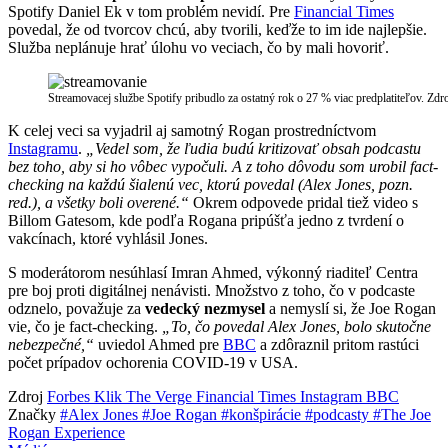
Spotify Daniel Ek v tom problém nevidí. Pre
Financial Times
povedal, že od tvorcov chcú, aby tvorili, keďže to im ide najlepšie.
Služba neplánuje hrať úlohu vo veciach, čo by mali hovoriť.
Streamovacej službe Spotify pribudlo za ostatný rok o 27 % viac predplatiteľov. 
K celej veci sa vyjadril aj samotný Rogan prostredníctvom
Instagramu
.
„Vedel som, že ľudia budú kritizovať obsah podcastu
bez toho, aby si ho vôbec vypočuli. A z toho dôvodu som urobil fact-
checking na každú šialenú vec, ktorú povedal (Alex Jones, pozn.
red.), a všetky boli overené.“
Okrem odpovede pridal tiež video s
Billom Gatesom, kde podľa Rogana pripúšťa jedno z tvrdení o
vakcínach, ktoré vyhlásil Jones.
S moderátorom nesúhlasí Imran Ahmed, výkonný riaditeľ Centra
pre boj proti digitálnej nenávisti. Množstvo z toho, čo v podcaste
odznelo, považuje za
vedecký nezmysel
a nemyslí si, že Joe Rogan
vie, čo je fact-checking.
„To, čo povedal Alex Jones, bolo skutočne
nebezpečné,“
uviedol Ahmed pre
BBC
a zdôraznil pritom rastúci
počet prípadov ochorenia COVID-19 v USA.
Zdroj
Forbes
Klik
The Verge
Financial Times
Instagram
BBC
Značky
#Alex Jones
#Joe Rogan
#konšpirácie
#podcasty
#The Joe
Rogan Experience