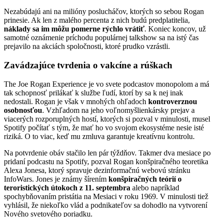
Nezabúdajú ani na milióny poslucháčov, ktorých so sebou Rogan
prinesie. Ak len z malého percenta z nich budú predplatitelia,
náklady sa im môžu pomerne rýchlo vrátiť
. Koniec koncov, už
samotné oznámenie príchodu populárnej talkshow sa na istý čas
prejavilo na akciách spoločnosti, ktoré prudko vzrástli.
Zavádzajúce tvrdenia o vakcíne a rúškach
The Joe Rogan Experience je vo svete podcastov monopolom a má
tak schopnosť prilákať k službe ľudí, ktorí by sa k nej inak
nedostali. Rogan je však v mnohých ohľadoch
kontroverznou
osobnosťou
. Vzhľadom na jeho voľnomyšlienkársky prejav a
viacerých rozporuplných hostí, ktorých si pozval v minulosti, musel
Spotify počítať s tým, že mať ho vo svojom ekosystéme nesie isté
riziká. O to viac, keď mu zmluva garantuje kreatívnu kontrolu.
Na potvrdenie obáv stačilo len pár týždňov. Takmer dva mesiace po
pridaní podcastu na Spotify, pozval Rogan konšpiračného teoretika
Alexa Jonesa, ktorý spravuje dezinformačnú webovú stránku
InfoWars. Jones je známy šírením
konšpiračných teórií o
teroristických útokoch z 11. septembra
alebo napríklad
spochybňovaním pristátia na Mesiaci v roku 1969. V minulosti tiež
vyhlásil, že niekoľko vlád a podnikateľov sa dohodlo na vytvorení
Nového svetového poriadku.