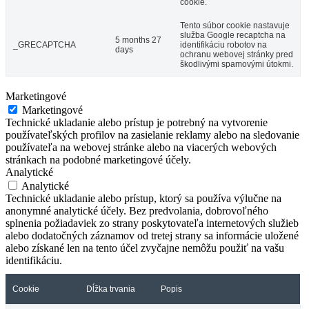
cookie.
Tento súbor cookie nastavuje
služba Google recaptcha na
5 months 27
_GRECAPTCHA
identifikáciu robotov na
days
ochranu webovej stránky pred
škodlivými spamovými útokmi.
Marketingové
Marketingové
Technické ukladanie alebo prístup je potrebný na vytvorenie
používateľských profilov na zasielanie reklamy alebo na sledovanie
používateľa na webovej stránke alebo na viacerých webových
stránkach na podobné marketingové účely.
Analytické
Analytické
Technické ukladanie alebo prístup, ktorý sa používa výlučne na
anonymné analytické účely. Bez predvolania, dobrovoľného
splnenia požiadaviek zo strany poskytovateľa internetových služieb
alebo dodatočných záznamov od tretej strany sa informácie uložené
alebo získané len na tento účel zvyčajne nemôžu použiť na vašu
identifikáciu.
Cookie
Dĺžka trvania
Popis