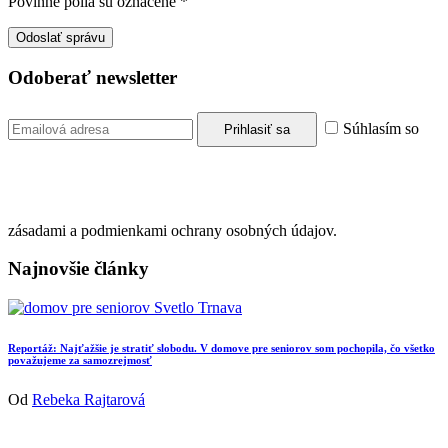
Povinné polia sú označené
*
Odoberať newsletter
Súhlasím so
zásadami a podmienkami ochrany osobných údajov.
Najnovšie články
Reportáž: Najťažšie je stratiť slobodu. V domove pre seniorov som pochopila, čo všetko
považujeme za samozrejmosť
Od
Rebeka Rajtarová