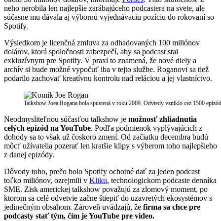
neho nerobila len najlepšie zarábajúceho podcastera na svete, ale
súčasne mu dávala aj výbornú vyjednávaciu pozíciu do rokovaní so
Spotify.
Výsledkom je licenčná zmluva za odhadovaných 100 miliónov
dolárov, ktorá spoločnosti zabezpečí, aby sa podcast stal
exkluzívnym pre Spotify. V praxi to znamená, že nové diely a
archív si bude možné vypočuť iba v tejto službe. Roganovi sa tiež
podarilo zachovať kreatívnu kontrolu nad reláciou a jej vlastníctvo.
Talkshow Joea Rogana bola spustená v roku 2009. Odvtedy vzniklo cez 1500 epizó
Neodmysliteľnou súčasťou talkshow je
možnosť zhliadnutia
celých epizód na YouTube
. Podľa podmienok vyplývajúcich z
dohody sa to však už čoskoro zmení. Od začiatku decembra budú
môcť užívatelia pozerať len kratšie klipy s výberom toho najlepšieho
z danej epizódy.
Dôvody toho, prečo bolo Spotify ochotné dať za jeden podcast
toľko miliónov, ozrejmili v
Kliku
, technologickom podcaste denníka
SME. Zisk americkej talkshow považujú za zlomový moment, po
ktorom sa celé odvetvie začne štiepiť do uzavretých ekosystémov s
jedinečným obsahom. Zároveň uvádzajú, že
firma sa chce pre
podcasty stať tým, čím je YouTube pre video.