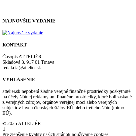
so zásadami a podmienkami ochrany osobných údajov.
NAJNOVŠIE VYDANIE
KONTAKT
Časopis ATTELIÉR
Skladová 3, 917 01 Trnava
redakcia@attelier.sk
VYHLÁSENIE
attelier.sk nepoberá žiadne verejné finančné prostriedky poskytnuté
na účely štátnej reklamy ani finančné prostriedky, ktoré boli získané
z verejných zdrojov, orgánov verejnej moci alebo verejných
subjektov iných členských štátov EÚ alebo tretieho štátu (mimo
EÚ).
© 2025 ATTELIÉR
Pre zlepšenie kvality našich stránok používame cookies.