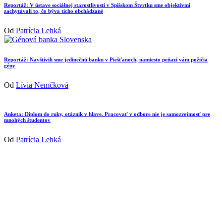
Reportáž: V ústave sociálnej starostlivosti v Spišskom Štvrtku sme objektívmi
zachytávali to, čo býva ticho obchádzané
Od
Patrícia Lehká
Reportáž: Navštívili sme jedinečnú banku v Piešťanoch, namiesto peňazí vám požičia
gény
Od
Lívia Nemčková
Anketa: Diplom do ruky, otáznik v hlave. Pracovať v odbore nie je samozrejmosť pre
mnohých študentov
Od
Patrícia Lehká