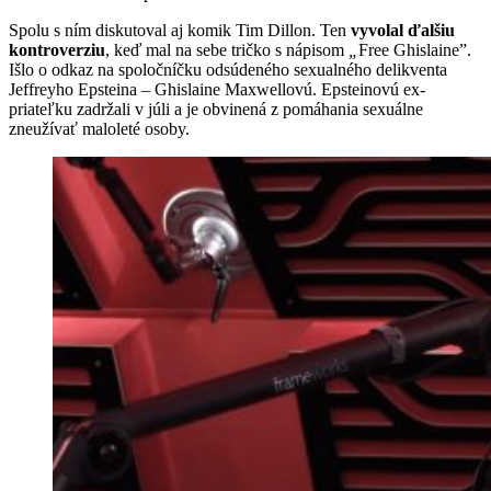
Spolu s ním diskutoval aj komik Tim Dillon. Ten
vyvolal ďalšiu
kontroverziu
, keď mal na sebe tričko s nápisom
„
Free Ghislaine”.
Išlo o odkaz na spoločníčku odsúdeného sexualného delikventa
Jeffreyho Epsteina – Ghislaine Maxwellovú. Epsteinovú ex-
priateľku zadržali v júli a je obvinená z pomáhania sexuálne
zneužívať maloleté osoby.