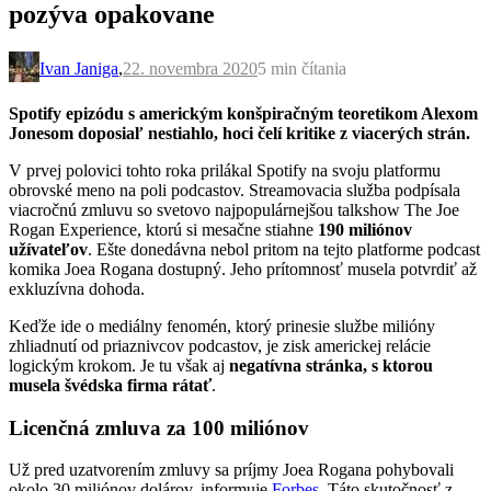
pozýva opakovane
Ivan Janiga
,
22. novembra 2020
5 min
čítania
Spotify epizódu s americkým konšpiračným teoretikom Alexom
Jonesom doposiaľ nestiahlo, hoci čelí kritike z viacerých strán.
V prvej polovici tohto roka prilákal Spotify na svoju platformu
obrovské meno na poli podcastov. Streamovacia služba podpísala
viacročnú zmluvu so svetovo najpopulárnejšou talkshow The Joe
Rogan Experience, ktorú si mesačne stiahne
190 miliónov
užívateľov
. Ešte donedávna nebol pritom na tejto platforme podcast
komika Joea Rogana dostupný. Jeho prítomnosť musela potvrdiť až
exkluzívna dohoda.
Keďže ide o mediálny fenomén, ktorý prinesie službe milióny
zhliadnutí od priaznivcov podcastov, je zisk americkej relácie
logickým krokom. Je tu však aj
negatívna stránka, s ktorou
musela švédska firma rátať
.
Licenčná zmluva za 100 miliónov
Už pred uzatvorením zmluvy sa príjmy Joea Rogana pohybovali
okolo 30 miliónov dolárov, informuje
Forbes
. Táto skutočnosť z