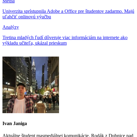
Médiá
Univerzita sprístupnila Adobe a Office pre študentov zadarmo. Majú
uľahčiť onlinovú výučbu
Analýzy
Tretina mladých ľudí dôveruje viac informáciám na internete ako
výkladu učiteľa, ukázal prieskum
Ivan Janiga
Aktuálne študent masmediálnej komunikácie. Rodák z Dubnice nad