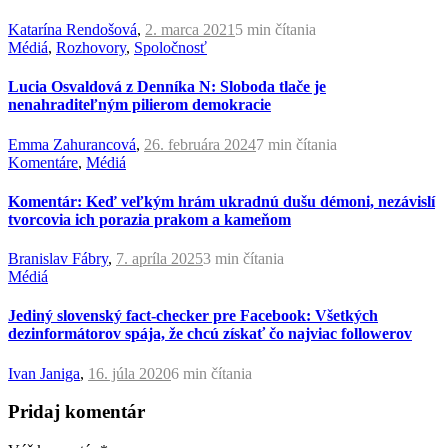
Katarína Rendošová
,
2. marca 2021
5 min
čítania
Médiá
,
Rozhovory
,
Spoločnosť
Lucia Osvaldová z Denníka N: Sloboda tlače je
nenahraditeľným pilierom demokracie
Emma Zahurancová
,
26. februára 2024
7 min
čítania
Komentáre
,
Médiá
Komentár: Keď veľkým hrám ukradnú dušu démoni, nezávislí
tvorcovia ich porazia prakom a kameňom
Branislav Fábry
,
7. apríla 2025
3 min
čítania
Médiá
Jediný slovenský fact-checker pre Facebook: Všetkých
dezinformátorov spája, že chcú získať čo najviac followerov
Ivan Janiga
,
16. júla 2020
6 min
čítania
Pridaj komentár