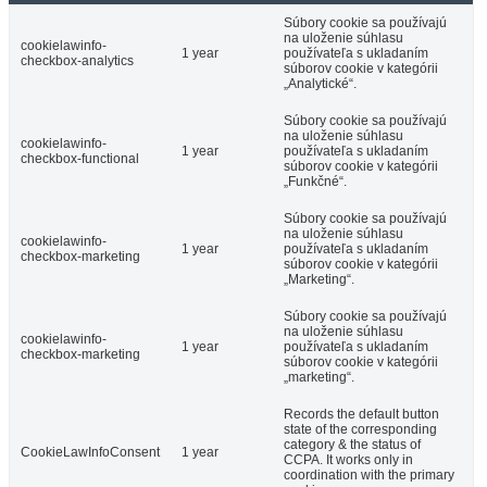
Súbory cookie sa používajú
na uloženie súhlasu
cookielawinfo-
1 year
používateľa s ukladaním
checkbox-analytics
súborov cookie v kategórii
„Analytické“.
Súbory cookie sa používajú
na uloženie súhlasu
cookielawinfo-
1 year
používateľa s ukladaním
checkbox-functional
súborov cookie v kategórii
„Funkčné“.
Súbory cookie sa používajú
na uloženie súhlasu
cookielawinfo-
1 year
používateľa s ukladaním
checkbox-marketing
súborov cookie v kategórii
„Marketing“.
Súbory cookie sa používajú
na uloženie súhlasu
cookielawinfo-
1 year
používateľa s ukladaním
checkbox-marketing
súborov cookie v kategórii
„marketing“.
Records the default button
state of the corresponding
category & the status of
CookieLawInfoConsent
1 year
CCPA. It works only in
coordination with the primary