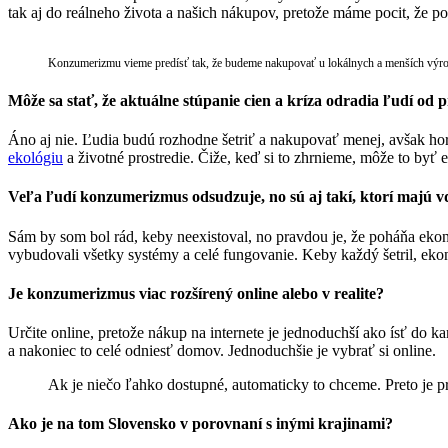
tak aj do reálneho života a našich nákupov, pretože máme pocit, že p
Konzumerizmu vieme predísť tak, že budeme nakupovať u lokálnych a menších výro
Môže sa stať, že aktuálne stúpanie cien a kríza odradia ľudí od 
Áno aj nie. Ľudia budú rozhodne šetriť a nakupovať menej, avšak hor
ekológiu
a životné prostredie. Čiže, keď si to zhrnieme, môže to byť e
Veľa ľudí konzumerizmus odsudzuje, no sú aj takí, ktorí majú v
Sám by som bol rád, keby neexistoval, no pravdou je, že poháňa eko
vybudovali všetky systémy a celé fungovanie. Keby každý šetril, eko
Je konzumerizmus viac rozšírený online alebo v realite?
Určite online, pretože nákup na internete je jednoduchší ako ísť do 
a nakoniec to celé odniesť domov. Jednoduchšie je vybrať si online.
Ak je niečo ľahko dostupné, automaticky to chceme. Preto je 
Ako je na tom Slovensko v porovnaní s inými krajinami?