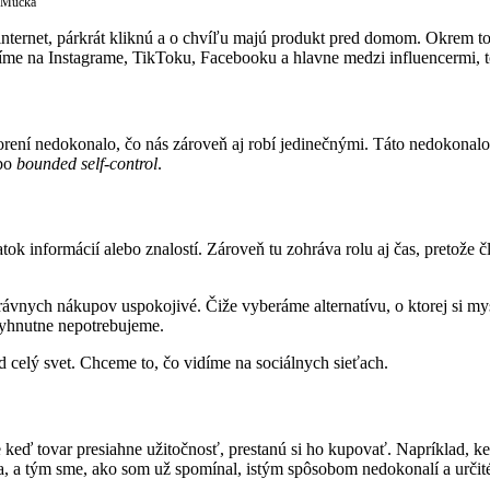
r Múčka
ternet, párkrát kliknú a o chvíľu majú produkt pred domom. Okrem to
 vidíme na Instagrame, TikToku, Facebooku a hlavne medzi influencermi, 
orení nedokonalo, čo nás zároveň aj robí jedinečnými. Táto nedokonalo
bo
bounded self-control
.
tok informácií alebo znalostí. Zároveň tu zohráva rolu aj čas, pretože 
nych nákupov uspokojivé. Čiže vyberáme alternatívu, o ktorej si myslí
evyhnutne nepotrebujeme.
ed celý svet. Chceme to, čo vidíme na sociálnych sieťach.
 že keď tovar presiahne užitočnosť, prestanú si ho kupovať. Napríklad, 
, a tým sme, ako som už spomínal, istým spôsobom nedokonalí a určité