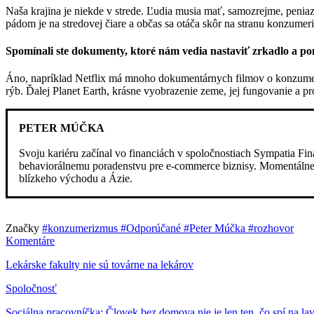
Naša krajina je niekde v strede. Ľudia musia mať, samozrejme, penia
pádom je na stredovej čiare a občas sa otáča skôr na stranu konzume
Spomínali ste dokumenty, ktoré nám vedia nastaviť zrkadlo a 
Áno, napríklad Netflix má mnoho dokumentárnych filmov o konzumer
rýb. Ďalej Planet Earth, krásne vyobrazenie zeme, jej fungovanie a
PETER MÚČKA
Svoju kariéru začínal vo financiách v spoločnostiach Sympatia Fin
behaviorálnemu poradenstvu pre e-commerce biznisy. Momentálne p
blízkeho východu a Ázie.
Značky
#konzumerizmus
#Odporúčané
#Peter Múčka
#rozhovor
Komentáre
Lekárske fakulty nie sú továrne na lekárov
Spoločnosť
Sociálna pracovníčka: Človek bez domova nie je len ten, čo spí na lavi