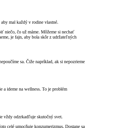
, aby mal každý v rodine vlastné.
piť niečo, čo už máme. Môžeme si nechať
eme, je fajn, aby bola skôr z udržateľných
nepoučíme sa. Čiže napríklad, ak si nepozrieme
e a ideme na wellness. To je problém
ie vždy odzrkadľuje skutočný svet.
 Toto celé umocňuje konzumerizmus. Dostane sa