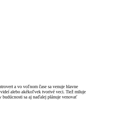
trovert a vo voľnom čase sa venuje hlavne
 videí alebo akékoľvek tvorivé veci. Tiež miluje
 v budúcnosti sa aj naďalej plánuje venovať