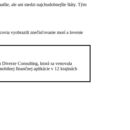
tšie, ale ani medzi najchudobnejšie štáty. Tým
rcovia vyobrazili znečisťovanie morí a lovenie
u Diverze Consulting, ktorá sa venovala
bilnej finančnej aplikácie v 12 krajinách