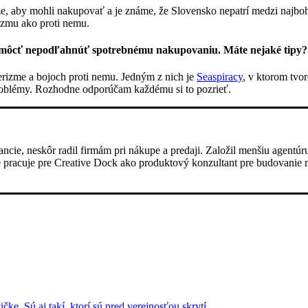
ze, aby mohli nakupovať a je známe, že Slovensko nepatrí medzi najboha
rizmu ako proti nemu.
pomôcť nepodľahnúť spotrebnému nakupovaniu. Máte nejaké tipy?
izme a bojoch proti nemu. Jedným z nich je
Seaspiracy
, v ktorom tvo
 problémy. Rozhodne odporúčam každému si to pozrieť.
ancie, neskôr radil firmám pri nákupe a predaji. Založil menšiu agentúr
racuje pre Creative Dock ako produktový konzultant pre budovanie mo
čke. Sú aj takí, ktorí sú pred verejnosťou skrytí