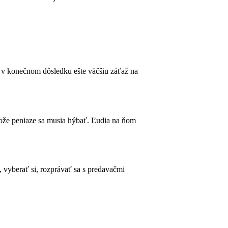
ú v konečnom dôsledku ešte väčšiu záťaž na
tože peniaze sa musia hýbať. Ľudia na ňom
, vyberať si, rozprávať sa s predavačmi