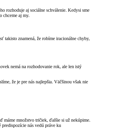
ho rozhoduje aj sociálne schválenie. Kedysi sme
to chceme aj my.
sť takisto znamená, že robíme iracionálne chyby,
človek nemá na rozhodovanie rok, ale len istý
me, že je pre nás najlepšia. Väčšinou však nie
keď máme množstvo tričiek, ďalšie si už nekúpime.
 predispozície nás vedú práve ku