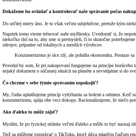
Dokážeme ho ovládať a kontrolovať naše správanie počas náku
Do určitej miery áno. Je to však veľmi subjektívne, pretože kým niekto
Napriek tomu vieme trénovať naše myšlienky. Uvedomiť si, že nepot
niekoľko dní na to, aby sme si premysleli, či to skutočne potrebujem
zdrojov, prípadne od lokálnych a menších výrobcov.
Konzumerizmus je síce zlý, ale poháňa ekonomiku. Peniaze sa
Povedal by som, že pri nakupovaní fungujeme na princípe horúceho ta
nejaký dokument o súčasnej situácii na planéte a nevstúpime si do s
Čo chceme v sebe týmto správaním uspokojiť?
My, ľudia uplatňujeme princíp vyhýbaniu sa bolesti a odmien. Keď ná
konzumerizmu, spája obe veci dokopy. Racionalizujeme, že niečo potre
Ako ďaleko to môže zájsť?
Myslím, že po fyzickej stránke veľmi ďaleko a môže to byť naozaj zl
Tiež sa môžeme rozprávať o TikToku, ktorý dáva mladým ľuďom endorf