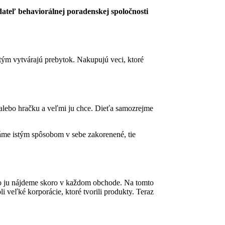
dateľ behaviorálnej poradenskej spoločnosti
 tým vytvárajú prebytok. Nakupujú veci, ktoré
 alebo hračku a veľmi ju chce. Dieťa samozrejme
me istým spôsobom v sebe zakorenené, tie
bo ju nájdeme skoro v každom obchode. Na tomto
i veľké korporácie, ktoré tvorili produkty. Teraz