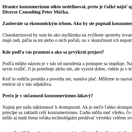
Hranice konzumerizmu nikto nedefinoval, preto je ťažké nájsť sp
Diverze Consulting Peter Múčka.
Zaoberáte sa ekonomickým trhom. Ako by ste popísali konzume
Charakterizoval by som ho ako myšlienku na zvýšenie spotreby tovaro
majú radi, páčia sa im alebo o nich počuli, no v skutočnosti ich nep
Kde podľa vás pramení a ako sa prvýkrát prejaví?
Podľa môjho názoru je v nás od narodenia a postupne sa stupňuje. Na
nevie zvážiť, či ju potrebuje alebo nie, ale vyzerá dobre, videlo ju v
Keď to rodičia posúdia a povedia nie, nastáva plač. Môžeme to na
emócie sú v nás odjakživa.
Prečo je v súčasnosti konzumerizmus lákavý?
Najmä pre našu náklonnosť k dostupnosti. Ak je niečo ľahko dostup
princípe sa zakladá celý konzumerizmus. Ľudia môžu mať všetko, čo chc
môže aj malá firma vďaka technológiám predávať výrobky celému sv