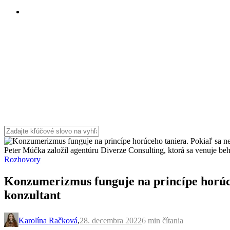
Peter Múčka založil agentúru Diverze Consulting, ktorá sa venuje be
Rozhovory
Konzumerizmus funguje na princípe horúce
konzultant
Karolína Račková
,
28. decembra 2022
6 min
čítania