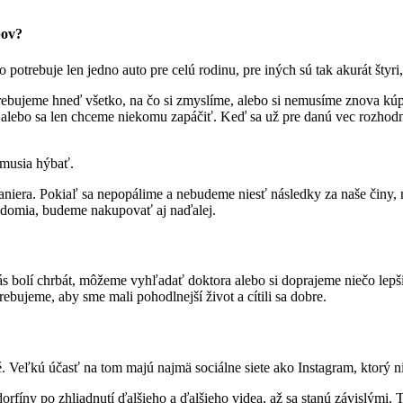
pov?
 potrebuje len jedno auto pre celú rodinu, pre iných sú tak akurát štyri
rebujeme hneď všetko, na čo si zmyslíme, alebo si nemusíme znova kú
e alebo sa len chceme niekomu zapáčiť. Keď sa už pre danú vec rozhodn
 musia hýbať.
niera. Pokiaľ sa nepopálime a nebudeme niesť následky za naše činy, 
vedomia, budeme nakupovať aj naďalej.
s bolí chrbát, môžeme vyhľadať doktora alebo si doprajeme niečo lepši
bujeme, aby sme mali pohodlnejší život a cítili sa dobre.
é. Veľkú účasť na tom majú najmä sociálne siete ako Instagram, ktorý n
íny po zhliadnutí ďalšieho a ďalšieho videa, až sa stanú závislými.