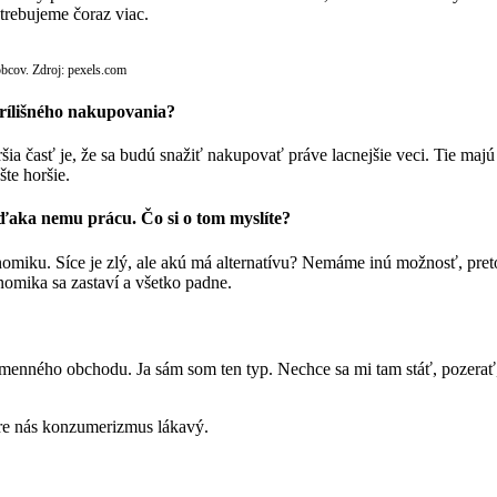
otrebujeme čoraz viac.
bcov. Zdroj: pexels.com
prílišného nakupovania?
šia časť je, že sa budú snažiť nakupovať práve lacnejšie veci. Tie maj
šte horšie.
ďaka nemu prácu. Čo si o tom myslíte?
nomiku. Síce je zlý, ale akú má alternatívu? Nemáme inú možnosť, pre
nomika sa zastaví a všetko padne.
kamenného obchodu. Ja sám som ten typ. Nechce sa mi tam stáť, pozerať
pre nás konzumerizmus lákavý.