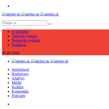
O časopise
Tlačené vydania
Najnovšie vydanie
Redakcia
30
júl
2026
Spoločnosť
Rozhovory
Analýzy
Médiá
Kultúra
Komentáre
Podcasty