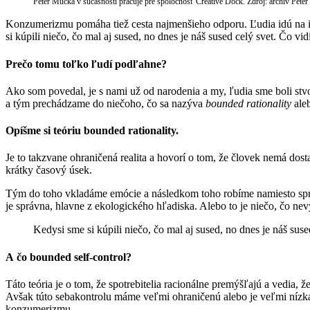
Peter Múčka v súčasnosti pracuje pre spoločnosť Creative Dock. Zdroj: archív Pete
Konzumerizmu pomáha tiež cesta najmenšieho odporu. Ľudia idú na in
si kúpili niečo, čo mal aj sused, no dnes je náš sused celý svet. Čo
Prečo tomu toľko ľudí podľahne?
Ako som povedal, je s nami už od narodenia a my, ľudia sme boli stv
a tým prechádzame do niečoho, čo sa nazýva
bounded rationality
ale
Opíšme si teóriu bounded rationality.
Je to takzvane ohraničená realita a hovorí o tom, že človek nemá dosta
krátky časový úsek.
Tým do toho vkladáme emócie a následkom toho robíme namiesto správ
je správna, hlavne z ekologického hľadiska. Alebo to je niečo, čo n
Kedysi sme si kúpili niečo, čo mal aj sused, no dnes je náš sus
A čo bounded self-control?
Táto teória je o tom, že spotrebitelia racionálne premýšľajú a vedia,
Avšak túto sebakontrolu máme veľmi ohraničenú alebo je veľmi nízka
konzumerizmu.