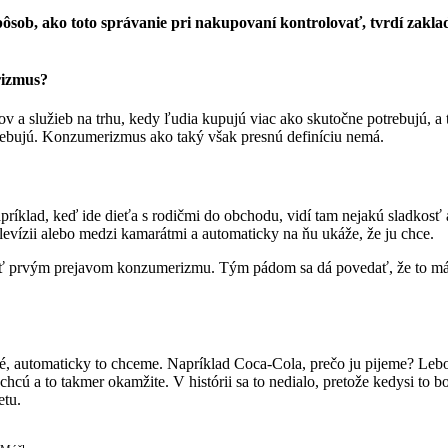
ôsob, ako toto správanie pri nakupovaní kontrolovať, tvrdí zakla
rizmus?
v a služieb na trhu, kedy ľudia kupujú viac ako skutočne potrebujú, a
otrebujú. Konzumerizmus ako taký však presnú definíciu nemá.
príklad, keď ide dieťa s rodičmi do obchodu, vidí tam nejakú sladkosť
 televízii alebo medzi kamarátmi a automaticky na ňu ukáže, že ju chce.
zvať prvým prejavom konzumerizmu. Tým pádom sa dá povedať, že to má
né, automaticky to chceme. Napríklad Coca-Cola, prečo ju pijeme? Le
ú a to takmer okamžite. V histórii sa to nedialo, pretože kedysi to bol
etu.