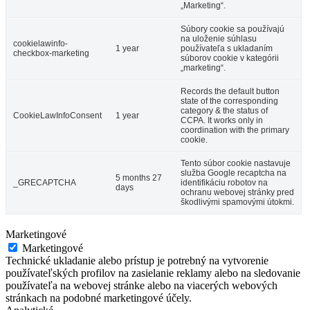
„Marketing“.
Súbory cookie sa používajú
na uloženie súhlasu
cookielawinfo-
1 year
používateľa s ukladaním
checkbox-marketing
súborov cookie v kategórii
„marketing“.
Records the default button
state of the corresponding
category & the status of
CookieLawInfoConsent
1 year
CCPA. It works only in
coordination with the primary
cookie.
Tento súbor cookie nastavuje
služba Google recaptcha na
5 months 27
_GRECAPTCHA
identifikáciu robotov na
days
ochranu webovej stránky pred
škodlivými spamovými útokmi.
Marketingové
Marketingové
Technické ukladanie alebo prístup je potrebný na vytvorenie
používateľských profilov na zasielanie reklamy alebo na sledovanie
používateľa na webovej stránke alebo na viacerých webových
stránkach na podobné marketingové účely.