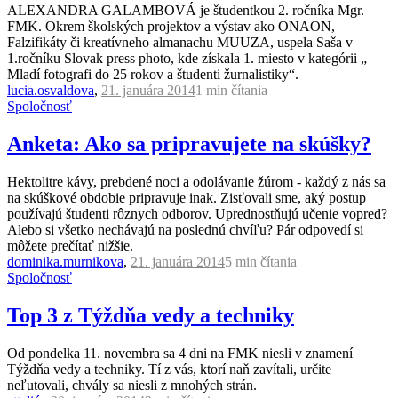
ALEXANDRA GALAMBOVÁ je študentkou 2. ročníka Mgr.
FMK. Okrem školských projektov a výstav ako ONAON,
Falzifikáty či kreatívneho almanachu MUUZA, uspela Saša v
1.ročníku Slovak press photo, kde získala 1. miesto v kategórii „
Mladí fotografi do 25 rokov a študenti žurnalistiky“.
lucia.osvaldova
,
21. januára 2014
1 min
čítania
Spoločnosť
Anketa: Ako sa pripravujete na skúšky?
Hektolitre kávy, prebdené noci a odolávanie žúrom - každý z nás sa
na skúškové obdobie pripravuje inak. Zisťovali sme, aký postup
používajú študenti rôznych odborov. Uprednostňujú učenie vopred?
Alebo si všetko nechávajú na poslednú chvíľu? Pár odpovedí si
môžete prečítať nižšie.
dominika.murnikova
,
21. januára 2014
5 min
čítania
Spoločnosť
Top 3 z Týždňa vedy a techniky
Od pondelka 11. novembra sa 4 dni na FMK niesli v znamení
Týždňa vedy a techniky. Tí z vás, ktorí naň zavítali, určite
neľutovali, chvály sa niesli z mnohých strán.