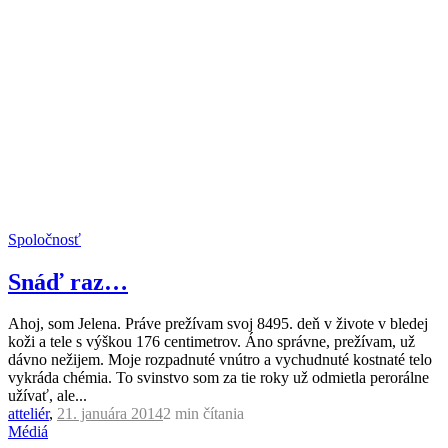
Spoločnosť
Snáď raz…
Ahoj, som Jelena. Práve prežívam svoj 8495. deň v živote v bledej
koži a tele s výškou 176 centimetrov. Áno správne, prežívam, už
dávno nežijem. Moje rozpadnuté vnútro a vychudnuté kostnaté telo
vykráda chémia. To svinstvo som za tie roky už odmietla perorálne
užívať, ale...
atteliér
,
21. januára 2014
2 min
čítania
Médiá