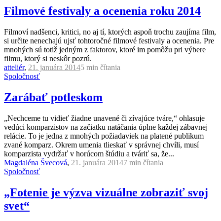
Filmové festivaly a ocenenia roku 2014
Filmoví nadšenci, kritici, no aj tí, ktorých aspoň trochu zaujíma film,
si určite nenechajú ujsť tohtoročné filmové festivaly a ocenenia. Pre
mnohých sú totiž jedným z faktorov, ktoré im pomôžu pri výbere
filmu, ktorý si neskôr pozrú.
atteliér
,
21. januára 2014
5 min
čítania
Spoločnosť
Zarábať potleskom
„Nechceme tu vidieť žiadne unavené či zívajúce tváre,“ ohlasuje
vedúci komparzistov na začiatku natáčania úplne každej zábavnej
relácie. To je jedna z mnohých požiadaviek na platené publikum
zvané komparz. Okrem umenia tlieskať v správnej chvíli, musí
komparzista vydržať v horúcom štúdiu a tváriť sa, že...
Magdaléna Švecová
,
21. januára 2014
7 min
čítania
Spoločnosť
„Fotenie je výzva vizuálne zobraziť svoj
svet“