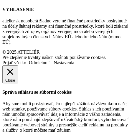
VYHLÁSENIE
attelier.sk nepoberá žiadne verejné finančné prostriedky poskytnuté
na účely štátnej reklamy ani finančné prostriedky, ktoré boli získané
z verejných zdrojov, orgánov verejnej moci alebo verejných
subjektov iných členských štátov EÚ alebo tretieho štátu (mimo
EÚ).
© 2025 ATTELIÉR
Pre zlepšenie kvality našich stránok používame cookies.
Prijať všetko
Odmietnuť
Nastavenia
Close
Správa súhlasu so súbormi cookies
Aby sme mohli poskytovať, čo najlepší zážitok návštevníkom našej
web stránky, používame súbory cookies. Súhlas s ich používaním
nám umožní spracovávať údaje a informácie z vášho zariadenia,
ktoré nám pomáhajú zlepšovať užívateľský komfort, vyhodnocovať
používanie webovej stránky a presnejšie cieliť reklamu na produkty
a služby, o ktoré môžete mať záujem.