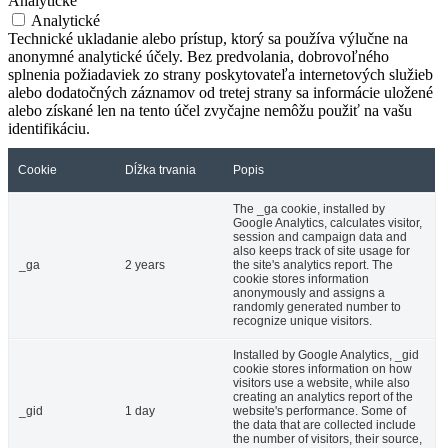
Analytické
Analytické
Technické ukladanie alebo prístup, ktorý sa používa výlučne na
anonymné analytické účely. Bez predvolania, dobrovoľného
splnenia požiadaviek zo strany poskytovateľa internetových služieb
alebo dodatočných záznamov od tretej strany sa informácie uložené
alebo získané len na tento účel zvyčajne nemôžu použiť na vašu
identifikáciu.
Cookie
Dĺžka trvania
Popis
The _ga cookie, installed by
Google Analytics, calculates visitor,
session and campaign data and
also keeps track of site usage for
_ga
2 years
the site's analytics report. The
cookie stores information
anonymously and assigns a
randomly generated number to
recognize unique visitors.
Installed by Google Analytics, _gid
cookie stores information on how
visitors use a website, while also
creating an analytics report of the
_gid
1 day
website's performance. Some of
the data that are collected include
the number of visitors, their source,