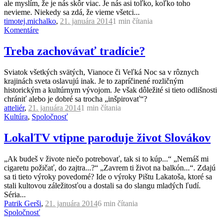
ale myslím, že je nás skôr viac. Je nás asi toľko, koľko toho
nevieme. Niekedy sa zdá, že vieme všetci...
timotej.michalko
,
21. januára 2014
1 min
čítania
Komentáre
Treba zachovávať tradície?
Sviatok všetkých svätých, Vianoce či Veľká Noc sa v rôznych
krajinách sveta oslavujú inak. Je to zapríčinené rozličným
historickým a kultúrnym vývojom. Je však dôležité si tieto odlišnosti
chrániť alebo je dobré sa trocha „inšpirovať“?
atteliér
,
21. januára 2014
1 min
čítania
Kultúra
,
Spoločnosť
LokalTV vtipne paroduje život Slovákov
„Ak budeš v živote niečo potrebovať, tak si to kúp...“ „Nemáš mi
cigaretu požičať, do zajtra...?“ „Zavrem ti život na balkón...“. Zdajú
sa ti tieto výroky povedomé? Ide o výroky Pištu Lakatoša, ktoré sa
stali kultovou záležitosťou a dostali sa do slangu mladých ľudí.
Séria...
Patrik Gerši
,
21. januára 2014
6 min
čítania
Spoločnosť