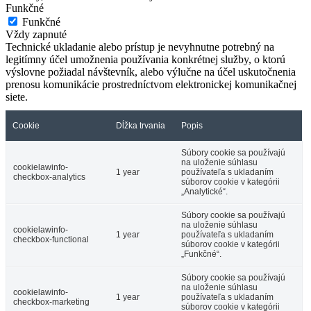
Funkčné
Funkčné
Vždy zapnuté
Technické ukladanie alebo prístup je nevyhnutne potrebný na
legitímny účel umožnenia používania konkrétnej služby, o ktorú
výslovne požiadal návštevník, alebo výlučne na účel uskutočnenia
prenosu komunikácie prostredníctvom elektronickej komunikačnej
siete.
Cookie
Dĺžka trvania
Popis
Súbory cookie sa používajú
na uloženie súhlasu
cookielawinfo-
1 year
používateľa s ukladaním
checkbox-analytics
súborov cookie v kategórii
„Analytické“.
Súbory cookie sa používajú
na uloženie súhlasu
cookielawinfo-
1 year
používateľa s ukladaním
checkbox-functional
súborov cookie v kategórii
„Funkčné“.
Súbory cookie sa používajú
na uloženie súhlasu
cookielawinfo-
1 year
používateľa s ukladaním
checkbox-marketing
súborov cookie v kategórii