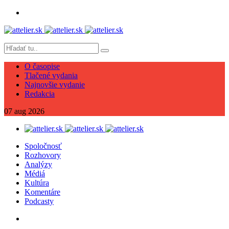
O časopise
Tlačené vydania
Najnovšie vydanie
Redakcia
07
aug
2026
Spoločnosť
Rozhovory
Analýzy
Médiá
Kultúra
Komentáre
Podcasty