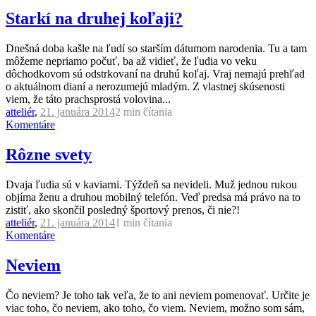
Starkí na druhej koľaji?
Dnešná doba kašle na ľudí so starším dátumom narodenia. Tu a tam
môžeme nepriamo počuť, ba až vidieť, že ľudia vo veku
dôchodkovom sú odstrkovaní na druhú koľaj. Vraj nemajú prehľad
o aktuálnom dianí a nerozumejú mladým. Z vlastnej skúsenosti
viem, že táto prachsprostá volovina...
atteliér
,
21. januára 2014
2 min
čítania
Komentáre
Rôzne svety
Dvaja ľudia sú v kaviarni. Týždeň sa nevideli. Muž jednou rukou
objíma ženu a druhou mobilný telefón. Veď predsa má právo na to
zistiť, ako skončil posledný športový prenos, či nie?!
atteliér
,
21. januára 2014
1 min
čítania
Komentáre
Neviem
Čo neviem? Je toho tak veľa, že to ani neviem pomenovať. Určite je
viac toho, čo neviem, ako toho, čo viem. Neviem, možno som sám,