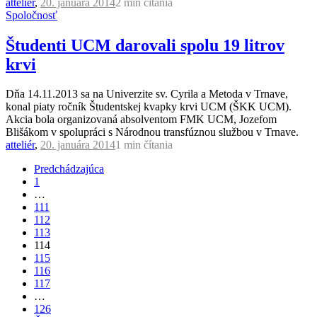
atteliér
,
20. januára 2014
2 min
čítania
Spoločnosť
Študenti UCM darovali spolu 19 litrov
krvi
Dňa 14.11.2013 sa na Univerzite sv. Cyrila a Metoda v Trnave,
konal piaty ročník Študentskej kvapky krvi UCM (ŠKK UCM).
Akcia bola organizovaná absolventom FMK UCM, Jozefom
Blišákom v spolupráci s Národnou transfúznou službou v Trnave.
atteliér
,
20. januára 2014
1 min
čítania
Predchádzajúca
1
…
111
112
113
114
115
116
117
…
126