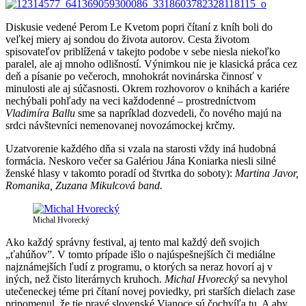
Diskusie vedené Perom Le Kvetom popri čítaní z kníh boli do
veľkej miery aj sondou do života autorov. Cesta životom
spisovateľov priblížená v takejto podobe v sebe niesla niekoľko
paralel, ale aj mnoho odlišností. Výnimkou nie je klasická práca cez
deň a písanie po večeroch, mnohokrát novinárska činnosť v
minulosti ale aj súčasnosti. Okrem rozhovorov o knihách a kariére
nechýbali pohľady na veci každodenné – prostredníctvom
Vladimíra Ballu
sme sa napríklad dozvedeli, čo nového majú na
srdci návštevníci nemenovanej novozámockej krčmy.
Uzatvorenie každého dňa si vzala na starosti vždy iná hudobná
formácia. Neskoro večer sa Galériou Jána Koniarka niesli silné
ženské hlasy v takomto poradí od štvrtka do soboty):
Martina Javor,
Romanika, Zuzana Mikulcová band.
Michal Hvorecký
Ako každý správny festival, aj tento mal každý deň svojich
„ťahúňov”. V tomto prípade išlo o najúspešnejších či mediálne
najznámejších ľudí z programu, o ktorých sa neraz hovorí aj v
iných, než čisto literárnych kruhoch.
Michal Hvorecký
sa nevyhol
utečeneckej téme pri čítaní novej poviedky, pri starších dielach zase
pripomenul, že tie pravé slovenské Vianoce sú čochvíľa tu. A aby