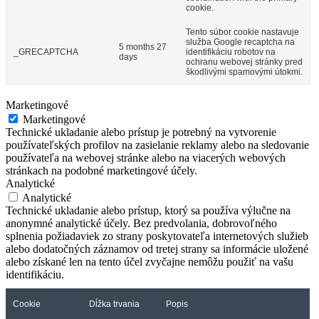
cookie.
Tento súbor cookie nastavuje
služba Google recaptcha na
5 months 27
_GRECAPTCHA
identifikáciu robotov na
days
ochranu webovej stránky pred
škodlivými spamovými útokmi.
Marketingové
Marketingové
Technické ukladanie alebo prístup je potrebný na vytvorenie
používateľských profilov na zasielanie reklamy alebo na sledovanie
používateľa na webovej stránke alebo na viacerých webových
stránkach na podobné marketingové účely.
Analytické
Analytické
Technické ukladanie alebo prístup, ktorý sa používa výlučne na
anonymné analytické účely. Bez predvolania, dobrovoľného
splnenia požiadaviek zo strany poskytovateľa internetových služieb
alebo dodatočných záznamov od tretej strany sa informácie uložené
alebo získané len na tento účel zvyčajne nemôžu použiť na vašu
identifikáciu.
Cookie
Dĺžka trvania
Popis