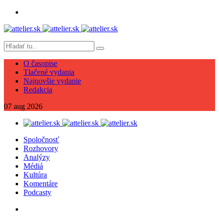
O časopise
Tlačené vydania
Najnovšie vydanie
Redakcia
07
aug
2026
Spoločnosť
Rozhovory
Analýzy
Médiá
Kultúra
Komentáre
Podcasty