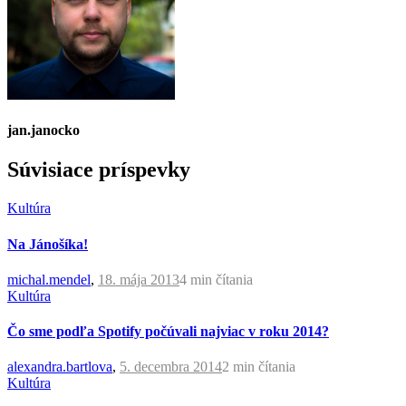
jan.janocko
Súvisiace príspevky
Kultúra
Na Jánošíka!
michal.mendel
,
18. mája 2013
4 min
čítania
Kultúra
Čo sme podľa Spotify počúvali najviac v roku 2014?
alexandra.bartlova
,
5. decembra 2014
2 min
čítania
Kultúra