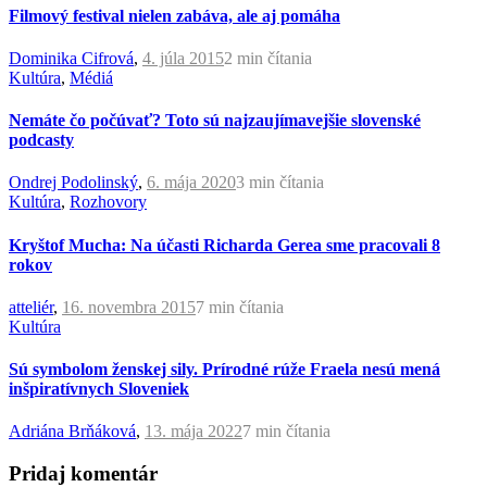
Filmový festival nielen zabáva, ale aj pomáha
Dominika Cifrová
,
4. júla 2015
2 min
čítania
Kultúra
,
Médiá
Nemáte čo počúvať? Toto sú najzaujímavejšie slovenské
podcasty
Ondrej Podolinský
,
6. mája 2020
3 min
čítania
Kultúra
,
Rozhovory
Kryštof Mucha: Na účasti Richarda Gerea sme pracovali 8
rokov
atteliér
,
16. novembra 2015
7 min
čítania
Kultúra
Sú symbolom ženskej sily. Prírodné rúže Fraela nesú mená
inšpiratívnych Sloveniek
Adriána Brňáková
,
13. mája 2022
7 min
čítania
Pridaj komentár