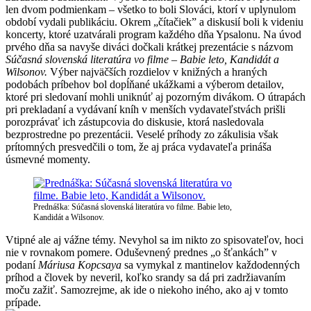
len dvom podmienkam – všetko to boli Slováci, ktorí v uplynulom
období vydali publikáciu. Okrem „čítačiek” a diskusií boli k videniu
koncerty, ktoré uzatvárali program každého dňa Ypsalonu. Na úvod
prvého dňa sa navyše diváci dočkali krátkej prezentácie s názvom
Súčasná slovenská literatúra vo filme – Babie leto, Kandidát a
Wilsonov.
Výber najväčších rozdielov v knižných a hraných
podobách príbehov bol dopĺňané ukážkami a výberom detailov,
ktoré pri sledovaní mohli uniknúť aj pozorným divákom. O útrapách
pri prekladaní a vydávaní kníh v menších vydavateľstvách prišli
porozprávať ich zástupcovia do diskusie, ktorá nasledovala
bezprostredne po prezentácii. Veselé príhody zo zákulisia však
prítomných presvedčili o tom, že aj práca vydavateľa prináša
úsmevné momenty.
Prednáška: Súčasná slovenská literatúra vo filme. Babie leto,
Kandidát a Wilsonov.
Vtipné ale aj vážne témy. Nevyhol sa im nikto zo spisovateľov, hoci
nie v rovnakom pomere. Oduševnený prednes „o šťankách” v
podaní
Máriusa Kopcsaya
sa vymykal z mantinelov každodenných
príhod a človek by neveril, koľko srandy sa dá pri zadržiavaním
moču zažiť. Samozrejme, ak ide o niekoho iného, ako aj v tomto
prípade.