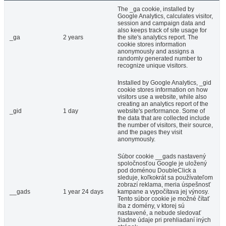
The _ga cookie, installed by
Google Analytics, calculates visitor,
session and campaign data and
also keeps track of site usage for
_ga
2 years
the site's analytics report. The
cookie stores information
anonymously and assigns a
randomly generated number to
recognize unique visitors.
Installed by Google Analytics, _gid
cookie stores information on how
visitors use a website, while also
creating an analytics report of the
_gid
1 day
website's performance. Some of
the data that are collected include
the number of visitors, their source,
and the pages they visit
anonymously.
Súbor cookie __gads nastavený
spoločnosťou Google je uložený
pod doménou DoubleClick a
sleduje, koľkokrát sa používateľom
zobrazí reklama, meria úspešnosť
__gads
1 year 24 days
kampane a vypočítava jej výnosy.
Tento súbor cookie je možné čítať
iba z domény, v ktorej sú
nastavené, a nebude sledovať
žiadne údaje pri prehliadaní iných