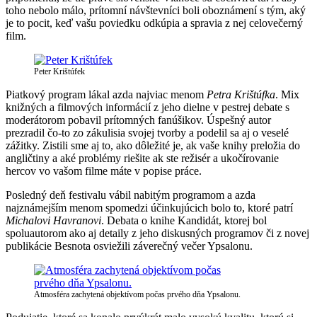
toho nebolo málo, prítomní návštevníci boli oboznámení s tým, aký
je to pocit, keď vašu poviedku odkúpia a spravia z nej celovečerný
film.
Peter Krištúfek
Piatkový program lákal azda najviac menom
Petra Krištúfka
. Mix
knižných a filmových informácií z jeho dielne v pestrej debate s
moderátorom pobavil prítomných fanúšikov. Úspešný autor
prezradil čo-to zo zákulisia svojej tvorby a podelil sa aj o veselé
zážitky. Zistili sme aj to, ako dôležité je, ak vaše knihy preložia do
angličtiny a aké problémy riešite ak ste režisér a ukočírovanie
hercov vo vašom filme máte v popise práce.
Posledný deň festivalu vábil nabitým programom a azda
najznámejším menom spomedzi účinkujúcich bolo to, ktoré patrí
Michalovi Havranovi
. Debata o knihe Kandidát, ktorej bol
spoluautorom ako aj detaily z jeho diskusných programov či z novej
publikácie Besnota osviežili záverečný večer Ypsalonu.
Atmosféra zachytená objektívom počas prvého dňa Ypsalonu.