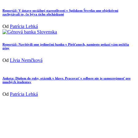
Reportáž: V ústave sociálnej starostlivosti v Spišskom Štvrtku sme objektívmi
zachytávali to, čo býva ticho obchádzané
Od
Patrícia Lehká
Reportáž: Navštívili sme jedinečnú banku v Piešťanoch, namiesto peňazí vám požičia
gény
Od
Lívia Nemčková
Anketa: Diplom do ruky, otáznik v hlave. Pracovať v odbore nie je samozrejmosť pre
mnohých študentov
Od
Patrícia Lehká