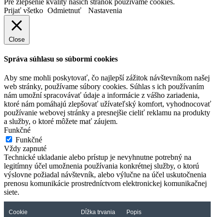
Pre zlepšenie kvality našich stránok používame cookies.
Prijať všetko
Odmietnuť
Nastavenia
Close
Správa súhlasu so súbormi cookies
Aby sme mohli poskytovať, čo najlepší zážitok návštevníkom našej
web stránky, používame súbory cookies. Súhlas s ich používaním
nám umožní spracovávať údaje a informácie z vášho zariadenia,
ktoré nám pomáhajú zlepšovať užívateľský komfort, vyhodnocovať
používanie webovej stránky a presnejšie cieliť reklamu na produkty
a služby, o ktoré môžete mať záujem.
Funkčné
Funkčné
Vždy zapnuté
Technické ukladanie alebo prístup je nevyhnutne potrebný na
legitímny účel umožnenia používania konkrétnej služby, o ktorú
výslovne požiadal návštevník, alebo výlučne na účel uskutočnenia
prenosu komunikácie prostredníctvom elektronickej komunikačnej
siete.
Cookie
Dĺžka trvania
Popis