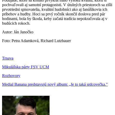
Podujatie, ktoré sa konalo prvýkrát malo vysokú kvalitu, ktorú si
pochvaľovali aj samotní protagonisti. V útulných priestoroch sa zišli
prvotriedni spisovatelia, kvalitní hudobníci ako aj fanúšikovia ich
príbehov a hudby. Hoci sa prvý ročník skončil doslova pred pár
hodinami, bola by škoda, keby začatá tradícia nepokračovala aj v
budúcich rokoch.
Autor: Ján Janočko
Foto: Petra Adamková, Richard Lutzbauer
Trnava
Mikulášska párty FSV UCM
Rozhovory
Medial Banana predstavujú nový album: „Je to taká srdcovečka."