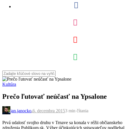
Kultúra
Prečo ľutovať neúčasť na Ypsalone
jan.janocko
,
6. decembra 2015
3 min
čítania
Prvá udalosť svojho druhu v Trnave sa konala v réžii občianskeho
združenia Publikum.sk. Výber účinkujúcich spisovateľov podliehal