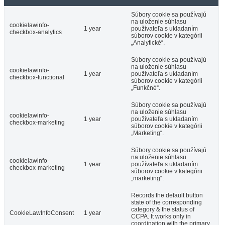
Súbory cookie sa používajú
na uloženie súhlasu
cookielawinfo-
1 year
používateľa s ukladaním
checkbox-analytics
súborov cookie v kategórii
„Analytické“.
Súbory cookie sa používajú
na uloženie súhlasu
cookielawinfo-
1 year
používateľa s ukladaním
checkbox-functional
súborov cookie v kategórii
„Funkčné“.
Súbory cookie sa používajú
na uloženie súhlasu
cookielawinfo-
1 year
používateľa s ukladaním
checkbox-marketing
súborov cookie v kategórii
„Marketing“.
Súbory cookie sa používajú
na uloženie súhlasu
cookielawinfo-
1 year
používateľa s ukladaním
checkbox-marketing
súborov cookie v kategórii
„marketing“.
Records the default button
state of the corresponding
category & the status of
CookieLawInfoConsent
1 year
CCPA. It works only in
coordination with the primary