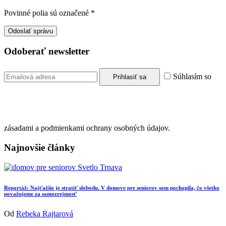
Povinné polia sú označené
*
Odoberať newsletter
Súhlasím so
zásadami a podmienkami ochrany osobných údajov.
Najnovšie články
Reportáž: Najťažšie je stratiť slobodu. V domove pre seniorov som pochopila, čo všetko
považujeme za samozrejmosť
Od
Rebeka Rajtarová