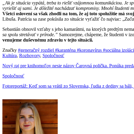
„Ak je situácia vypätá, treba to riešiť vzájomnou ko
mu
nikáciou. Je sp
vyriešiť aj sami. Je dôležité nachádzať kompromisy. Mnohí študenti 
Všetci oslovení sa však zhodli na tom, že aj toto spolužitie má svoj
Libuša. Patrícia sa zase pokúsila zo situácie vyťažiť čo najviac: „
Začal
Sebastián obnovil vzťahy s jeho kamarátmi, na ktorých predtým nemal
sa spolu stretávať v prírode.”
Samozrejme, chápeme, že študenti v iz
venujeme duševnému zdraviu v tejto situácii.
Značky
#generačný rozdiel
#karanténa
#koronavírus
#sociálna izolác
Kultúra
,
Rozhovory
,
Spoločnosť
Nový raj pre knihomoľov nesie názov Čarovná polička. Ponúka preda
Spoločnosť
Fotoreportáž: Keď som sa vrátil zo Slovenska, ľudia z dediny sa báli