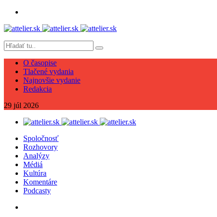
O časopise
Tlačené vydania
Najnovšie vydanie
Redakcia
29
júl
2026
Spoločnosť
Rozhovory
Analýzy
Médiá
Kultúra
Komentáre
Podcasty