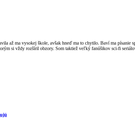
vila až ma vysokej škole, avšak hneď ma to chytilo. Baví ma písanie s
orým si vždy rozšíril obzory. Som taktiež veľký fanúšikov sci-fi seriál
šujú