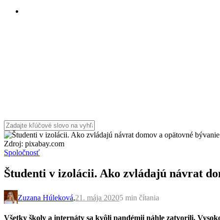
Zdroj: pixabay.com
Spoločnosť
Študenti v izolácii. Ako zvládajú návrat 
Zuzana Húleková
,
21. mája 2020
5 min
čítania
Všetky školy a internáty sa kvôli pandémii náhle zatvorili. Vysoko