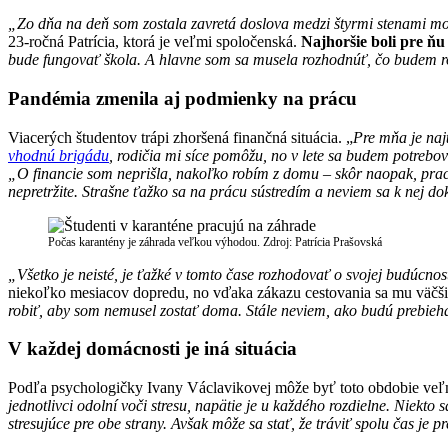
„Zo dňa na deň som zostala zavretá doslova medzi štyrmi stenami moje
23-ročná Patrícia, ktorá je veľmi spoločenská.
Najhoršie boli pre ňu
bude fungovať škola. A hlavne som sa musela
rozhodnúť, čo budem r
Pandémia zmenila aj podmienky na prácu
Viacerých študentov trápi zhoršená finančná situácia. „
Pre mňa je naj
vhodnú brigádu
, rodičia mi síce pomôžu, no v lete sa budem potrebov
„O financie som neprišla, nakoľko robím z domu – skôr naopak, prac
nepretržite. Strašne ťažko sa na prácu sústredím a neviem sa k nej d
Počas karantény je záhrada veľkou výhodou. Zdroj: Patrícia Prašovská
„Všetko je neisté, je ťažké v tomto čase rozhodovať o svojej budúcnos
niekoľko mesiacov dopredu, no vďaka zákazu cestovania sa mu väčši
robiť, aby som nemusel zostať doma. Stále neviem, ako budú prebieha
V každej domácnosti je iná situácia
Podľa psychologičky Ivany Václavikovej môže byť toto obdobie veľmi
jednotlivci odolní voči stresu, napätie je u každého rozdielne. Niekto
stresujúce pre obe strany. Avšak môže sa stať, že tráviť spolu čas je