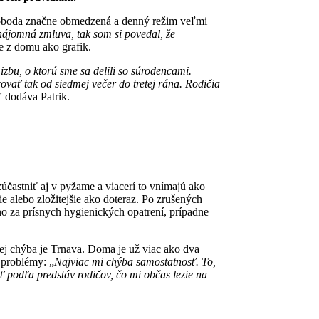
 sloboda značne obmedzená a denný režim veľmi
ájomná zmluva, tak som si povedal, že
je z domu ako grafik.
 izbu, o ktorú sme sa delili so súrodencami.
ovať tak od siedmej večer do tretej rána. Rodičia
”
dodáva Patrik.
účastniť aj v pyžame a viacerí to vnímajú ako
 alebo zložitejšie ako doteraz. Po zrušených
no za prísnych hygienických opatrení, prípadne
ej chýba je Trnava. Doma je už viac ako dva
 problémy: „
Najviac mi chýba samostatnosť. To,
 podľa predstáv rodičov, čo mi občas lezie na