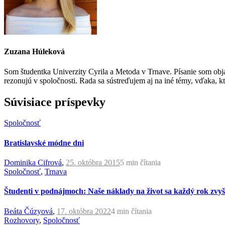
Zuzana Húleková
Som študentka Univerzity Cyrila a Metoda v Trnave. Písanie som obja
rezonujú v spoločnosti. Rada sa sústreďujem aj na iné témy, vďaka, kt
Súvisiace príspevky
Spoločnosť
Bratislavské módne dni
Dominika Cifrová
,
25. októbra 2015
5 min
čítania
Spoločnosť
,
Trnava
Študenti v podnájmoch: Naše náklady na život sa každý rok zvy
Beáta Čúzyová
,
17. októbra 2022
4 min
čítania
Rozhovory
,
Spoločnosť