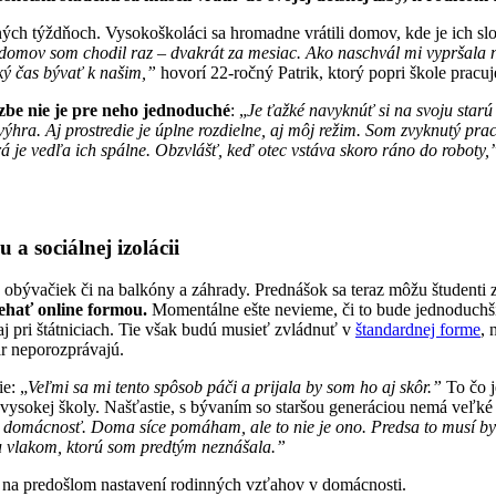
edných týždňoch. Vysokoškoláci sa hromadne vrátili domov, kde je ich
domov som chodil raz – dvakrát za mesiac. Ako naschvál mi vypršala n
ký čas bývať k našim,”
hovorí 22-ročný Patrik, ktorý popri škole pracu
izbe nie je pre neho jednoduché
: „
Je ťažké navyknúť si na svoju starú
ýhra. Aj prostredie je úplne rozdielne, aj môj režim. Som zvyknutý prac
orá je vedľa ich spálne. Obzvlášť, keď otec vstáva skoro ráno do roboty,
a sociálnej izolácii
 obývačiek či na balkóny a záhrady. Prednášok sa teraz môžu študenti z
ehať online formou.
Momentálne ešte nevieme, či to bude jednoduchšie
 pri štátniciach. Tie však budú musieť zvládnuť v
štandardnej forme
, 
vár neporozprávajú.
e: „
Veľmi sa mi tento spôsob páči a prijala by som ho aj skôr.”
To čo j
as vysokej školy. Našťastie, s bývaním so staršou generáciou nemá veľké
o domácnosť. Doma síce pomáham, ale to nie je ono. Predsa to musí byť
tu vlakom, ktorú som predtým neznášala.”
j na predošlom nastavení rodinných vzťahov v domácnosti.