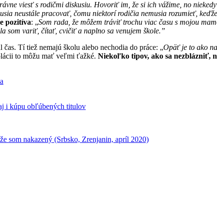
rávne viesť s rodičmi diskusiu. Hovoriť im, že si ich vážime, no niekedy 
musia neustále pracovať, čomu niektorí rodičia nemusia rozumieť, keďž
e pozitíva
: „
Som rada, že môžem tráviť trochu viac času s mojou mam
a som variť, čítať, cvičiť a naplno sa venujem škole.”
 čas. Tí tiež nemajú školu alebo nechodia do práce: „
Opäť je to ako n
olácii to môžu mať veľmi ťažké.
Niekoľko tipov, ako sa nezblázniť, 
ia
j i kúpu obľúbených titulov
, že som nakazený (Srbsko, Zrenjanin, apríl 2020)