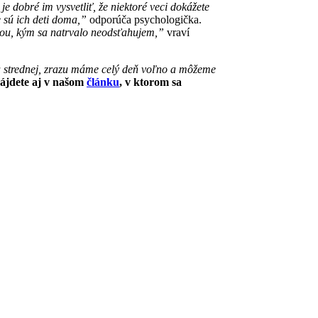
je dobré im vysvetliť, že niektoré veci dokážete
e sú ich deti doma,”
odporúča psychologička.
ou, kým sa natrvalo neodsťahujem,”
vraví
a strednej, zrazu máme celý deň voľno a môžeme
nájdete aj v našom
článku
, v ktorom sa