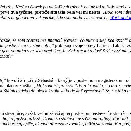
j izby. Keď sa človek po niekoľkých rokoch ocitne takto izolovaný a zm
 prvé dva týždne, pretože situácia bola veľmi neistá
: „
Bola som núte
obiť s mojím letom v Amerike, kde som mala vycestovať na
Work and t
ťažšie, že som zostala bez financií. Neviem, čo bude ďalej, keď skončí 
ať postaviť na vlastné nohy,”
približuje svoje obavy Patrícia. Libuša v
ujem omnoho viac ako pred tým. Je však pre mňa dosť ťažké zvyknúť s
okopať.”
ti,”
hovorí 25-ročný Sebastián, ktorý je v poslednom magisterskom roč
na plánov zrušila:
„Mal som ísť pracovať do zahraničia, no teraz nevie
ť štátnice alebo do akých krajín sa bude dať vycestovať. Som z toho 
 stresujúce, avšak veľmi záleží aj na predošlom nastavení rodinných 
 sa bojí a prežíva úzkosť. Doma sa stretávame s členmi rodiny, ktorí tie
 pre nich to najlepšie, ak cítia ohrozenie z vonku, môžu sa zomknúť a p