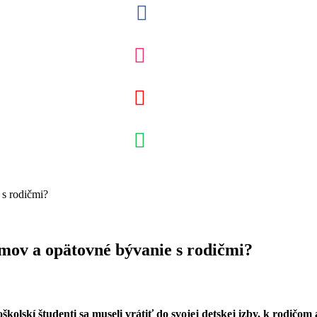
domov a opätovné bývanie s rodičmi?
školskí študenti sa museli vrátiť do svojej detskej izby, k rodičom