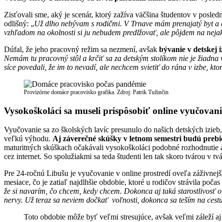
Zisťovali sme, aký je scenár, ktorý zažíva väčšina študentov v posl
odlišný: „
Už dlho nebývam s rodičmi. V Trnave mám prenajatý byt a 
vzhľadom na okolnosti si ju nebudem predlžovať, ale pôjdem na neja
Dúfal, že jeho pracovný režim sa nezmení, avšak
bývanie v detskej 
Nemám tu pracovný stôl a krčiť sa za detským stolíkom nie je žiadna v
síce povedali, že im to nevadí, ale nechcem svietiť do rána v izbe, kt
Provizórne domáce pracovisko grafika. Zdroj: Patrik Tužinčin
Vysokoškoláci sa museli prispôsobiť online vyučovaniu 
Vyučovanie sa zo školských lavíc presunulo do našich detských izieb,
veľkú výhodu.
Aj záverečné skúšky v letnom semestri budú prebi
maturitných skúškach očakávali vysokoškoláci podobné rozhodnutie aj
cez internet. So spolužiakmi sa teda študenti len tak skoro tvárou v t
Pre 24-ročnú Libušu je vyučovanie v online prostredí oveľa záživnejši
mesiace, čo je zatiaľ najdlhšie obdobie, ktoré u rodičov strávila poč
že si navarím, čo chcem, kedy chcem. Dokonca aj taká starostlivosť 
nervy. Už teraz sa neviem dočkať voľnosti, dokonca sa teším na ces
Toto obdobie môže byť veľmi stresujúce, avšak veľmi záleží a