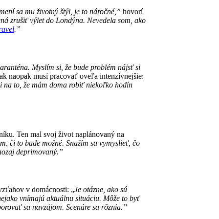
ení sa mu životný štýl, je to náročné,”
hovorí
ná zrušiť výlet do Londýna. Nevedela som, ako
ravel
.”
karanténa. Myslím si, že bude problém nájsť si
šak naopak musí pracovať oveľa intenzívnejšie:
i na to, že mám doma robiť niekoľko hodín
níku. Ten mal svoj život naplánovaný na
m, či to bude možné. Snažím sa vymyslieť, čo
naozaj deprimovaný.”
vzťahov v domácnosti: „
Je otázne, ako sú
ž nejako vnímajú aktuálnu situáciu. Môže to byť
odporovať sa navzájom. Scenáre sa rôznia.”