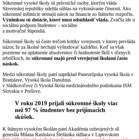
Súkromné vysoké školy sú právnické osoby, ktorým vláda
Slovenskej republiky udelila súhlas na vykonávanie činnosti. Ako
súkromné inštitúcie nemajú nárok na financie zo štátneho rozpočtu.
Výnimkou sú dotácie, ktoré musí odsúhlasiť vláda.
Zväčša ide o
sociálnu podporu študentov – sociálne
a motivačné štipendiá.
Súkromné školy sú často terčom kritiky verejnosti, v ktorej prevláda
názor, že za školné nechajú vyštudovať každého. Keď sa však
pozrieme na uplatnenie absolventov či hodnotenie škôl v rôznych
rebríčkoch, tie
súkromné majú pred verejnými školami často
náskok.
Medzi súkromné školy patrí napríklad Paneurópska vysoká škola v
Bratislave, Vysoká škola Danubius
v Sládkovičove či Vysoká škola medzinárodného podnikania ISM
Slovakia v Prešove.
V roku 2019 prijali súkromné školy viac
než 97 % študentov bez prijímacích
skúšok.
K štátnym vysokým školám patrí Akadémia ozbrojených síl
generála Milana Rastislava Štefánika sídliaca v Liptovskom