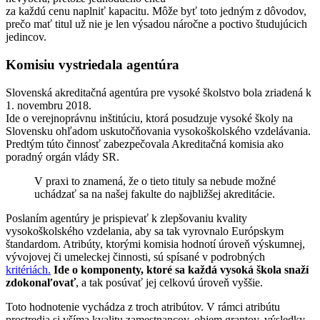
za každú cenu naplniť kapacitu. Môže byť toto jedným z dôvodov,
prečo mať titul už nie je len výsadou náročne a poctivo študujúcich
jedincov.
Komisiu vystriedala agentúra
Slovenská akreditačná agentúra pre vysoké školstvo bola zriadená k
1. novembru 2018.
Ide o verejnoprávnu inštitúciu, ktorá posudzuje vysoké školy na
Slovensku ohľadom uskutočňovania vysokoškolského vzdelávania.
Predtým túto činnosť zabezpečovala Akreditačná komisia ako
poradný orgán vlády SR.
V praxi to znamená, že o tieto tituly sa nebude možné
uchádzať sa na našej fakulte do najbližšej akreditácie.
Poslaním agentúry je prispievať k zlepšovaniu kvality
vysokoškolského vzdelania, aby sa tak vyrovnalo Európskym
štandardom. Atribúty, ktorými komisia hodnotí úroveň výskumnej,
vývojovej či umeleckej činnosti, sú spísané v podrobných
kritériách.
Ide o komponenty, ktoré sa každá vysoká škola snaží
zdokonaľovať
, a tak posúvať jej celkovú úroveň vyššie.
Toto hodnotenie vychádza z troch atribútov. V rámci atribútu
prostredia si všíma kvalitu zamestnancov, objem grantov, výsledky