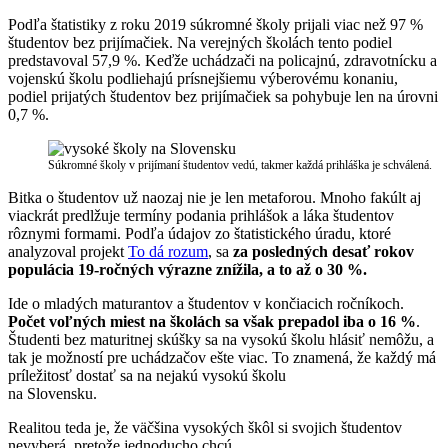
Podľa štatistiky z roku 2019 súkromné školy prijali viac než 97 %
študentov bez prijímačiek. Na verejných školách tento podiel
predstavoval 57,9 %. Keďže uchádzači na policajnú, zdravotnícku a
vojenskú školu podliehajú prísnejšiemu výberovému konaniu,
podiel prijatých študentov bez prijímačiek sa pohybuje len na úrovni
0,7 %.
Súkromné školy v prijímaní študentov vedú, takmer každá prihláška je schválená.
Bitka o študentov už naozaj nie je len metaforou. Mnoho fakúlt aj
viackrát predlžuje termíny podania prihlášok a láka študentov
rôznymi formami. Podľa údajov zo štatistického úradu, ktoré
analyzoval projekt
To dá rozum
, sa
za posledných desať rokov
populácia 19-ročných výrazne znížila, a to až o 30 %.
Ide o mladých maturantov a študentov v končiacich ročníkoch.
Počet voľných miest na školách sa však prepadol iba o 16 %
.
Študenti bez maturitnej skúšky sa na vysokú školu hlásiť nemôžu, a
tak je možností pre uchádzačov ešte viac. To znamená, že každý má
príležitosť dostať sa na nejakú vysokú školu
na Slovensku.
Realitou teda je, že väčšina vysokých škôl si svojich študentov
nevyberá, pretože jednoducho chcú