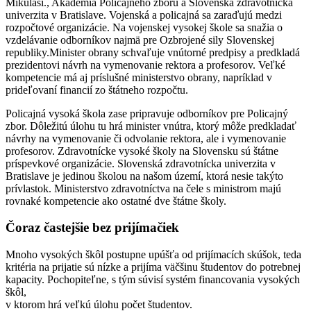
Mikuláši., Akadémia Policajného zboru a Slovenská zdravotnícka
univerzita v Bratislave. Vojenská a policajná sa zaraďujú medzi
rozpočtové organizácie. Na vojenskej vysokej škole sa snažia o
vzdelávanie odborníkov najmä pre Ozbrojené sily Slovenskej
republiky.Minister obrany schvaľuje vnútorné predpisy a predkladá
prezidentovi návrh na vymenovanie rektora a profesorov. Veľké
kompetencie má aj príslušné ministerstvo obrany, napríklad v
prideľovaní financií zo štátneho rozpočtu.
Policajná vysoká škola zase pripravuje odborníkov pre Policajný
zbor. Dôležitú úlohu tu hrá minister vnútra, ktorý môže predkladať
návrhy na vymenovanie či odvolanie rektora, ale i vymenovanie
profesorov. Zdravotnícke vysoké školy na Slovensku sú štátne
príspevkové organizácie. Slovenská zdravotnícka univerzita v
Bratislave je jedinou školou na našom území, ktorá nesie takýto
prívlastok. Ministerstvo zdravotníctva na čele s ministrom majú
rovnaké kompetencie ako ostatné dve štátne školy.
Čoraz častejšie bez prijímačiek
Mnoho vysokých škôl postupne upúšťa od prijímacích skúšok, teda
kritéria na prijatie sú nízke a prijíma väčšinu študentov do potrebnej
kapacity. Pochopiteľne, s tým súvisí systém financovania vysokých
škôl,
v ktorom hrá veľkú úlohu počet študentov.