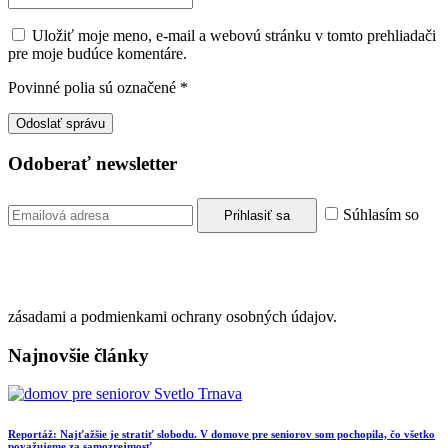
Uložiť moje meno, e-mail a webovú stránku v tomto prehliadači
pre moje budúce komentáre.
Povinné polia sú označené
*
Odoberať newsletter
Súhlasím so
zásadami a podmienkami ochrany osobných údajov.
Najnovšie články
Reportáž: Najťažšie je stratiť slobodu. V domove pre seniorov som pochopila, čo všetko
považujeme za samozrejmosť