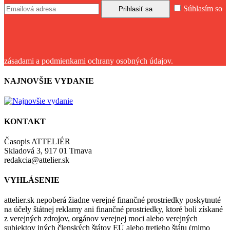
Súhlasím so
zásadami a podmienkami ochrany osobných údajov.
NAJNOVŠIE VYDANIE
KONTAKT
Časopis ATTELIÉR
Skladová 3, 917 01 Trnava
redakcia@attelier.sk
VYHLÁSENIE
attelier.sk nepoberá žiadne verejné finančné prostriedky poskytnuté
na účely štátnej reklamy ani finančné prostriedky, ktoré boli získané
z verejných zdrojov, orgánov verejnej moci alebo verejných
subjektov iných členských štátov EÚ alebo tretieho štátu (mimo