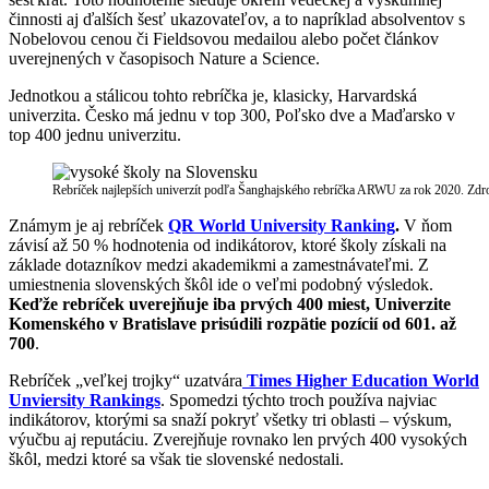
činnosti aj ďalších šesť ukazovateľov, a to napríklad absolventov s
Nobelovou cenou či Fieldsovou medailou alebo počet článkov
uverejnených v časopisoch Nature a Science.
Jednotkou a stálicou tohto rebríčka je, klasicky, Harvardská
univerzita. Česko má jednu v top 300, Poľsko dve a Maďarsko v
top 400 jednu univerzitu.
Rebríček najlepších univerzít podľa Šanghajského rebríčka ARWU za rok 2020. Zdr
Známym je aj rebríček
QR World University Ranking
.
V ňom
závisí až 50 % hodnotenia od indikátorov, ktoré školy získali na
základe dotazníkov medzi akademikmi a zamestnávateľmi. Z
umiestnenia slovenských škôl ide o veľmi podobný výsledok.
Keďže rebríček uverejňuje iba prvých 400 miest, Univerzite
Komenského v Bratislave prisúdili rozpätie pozícií od 601. až
700
.
Rebríček „veľkej trojky“ uzatvára
Times Higher Education World
Unviersity Rankings
. Spomedzi týchto troch používa najviac
indikátorov, ktorými sa snaží pokryť všetky tri oblasti – výskum,
výučbu aj reputáciu. Zverejňuje rovnako len prvých 400 vysokých
škôl, medzi ktoré sa však tie slovenské nedostali.