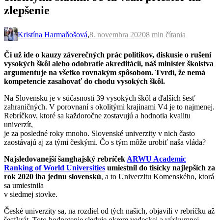
zlepšenie
Kristína Harmaňošová
,
8. novembra 2020
8 min
čítania
Či už ide o kauzy záverečných prác politikov, diskusie o rušení
vysokých škôl alebo odobratie akreditácií, náš minister školstva
argumentuje na všetko rovnakým spôsobom. Tvrdí, že nemá
kompetencie zasahovať do chodu vysokých škôl.
Na Slovensku je v súčasnosti 39 vysokých škôl a ďalších šesť
zahraničných. V porovnaní s okolitými krajinami V4 je to najmenej.
Rebríčkov, ktoré sa každoročne zostavujú a hodnotia kvalitu
univerzít,
je za posledné roky mnoho. Slovenské univerzity v nich často
zaostávajú aj za tými českými. Čo s tým môže urobiť naša vláda?
Najsledovanejší šanghajský rebríček
ARWU Academic
Ranking of World Universities
umiestnil do tisícky najlepších za
rok 2020 iba jednu slovenskú
, a to Univerzitu Komenského, ktorá
sa umiestnila
v siedmej stovke.
České univerzity sa, na rozdiel od tých našich, objavili v rebríčku až
šesťkrát. Toto hodnotenie sleduje okrem vedeckej a výskumnej