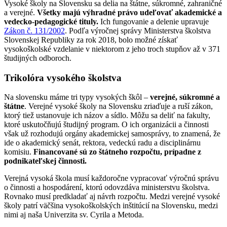
Vysoké školy na Slovensku sa delia na štátne, súkromné, zahraničné
a verejné.
Všetky majú výhradné právo udeľovať akademické a
vedecko-pedagogické tituly.
Ich fungovanie a delenie upravuje
Zákon č. 131/2002
. Podľa výročnej správy Ministerstva školstva
Slovenskej Republiky za rok 2018, bolo možné získať
vysokoškolské vzdelanie v niektorom z jeho troch stupňov až v 371
študijných odboroch.
Trikolóra vysokého školstva
Na slovensku máme tri typy vysokých škôl –
verejné, súkromné a
štátne
.
Verejné vysoké školy na Slovensku zriaďuje a ruší zákon,
ktorý tiež ustanovuje ich názov a sídlo. Môžu sa deliť na fakulty,
ktoré uskutočňujú študijný program. O ich organizácii a činnosti
však už rozhodujú orgány akademickej samosprávy, to znamená, že
ide o akademický senát, rektora, vedeckú radu a disciplinárnu
komisiu.
Financované sú zo štátneho rozpočtu, prípadne z
podnikateľskej činnosti.
Verejná vysoká škola musí každoročne vypracovať výročnú správu
o činnosti a hospodárení, ktorú odovzdáva ministerstvu školstva.
Rovnako musí predkladať aj návrh rozpočtu. Medzi verejné vysoké
školy patrí väčšina vysokoškolských inštitúcií na Slovensku, medzi
nimi aj naša Univerzita sv. Cyrila a Metoda.