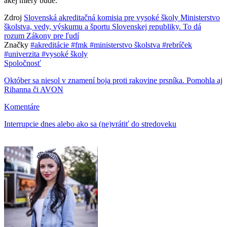
akej miery bude.
Zdroj
Slovenská akreditačná komisia pre vysoké školy
Ministerstvo
školstva, vedy, výskumu a športu Slovenskej republiky.
To dá
rozum
Zákony pre ľudí
Značky
#akreditácie
#fmk
#ministerstvo školstva
#rebríček
#univerzita
#vysoké školy
Spoločnosť
Október sa niesol v znamení boja proti rakovine prsníka. Pomohla aj
Rihanna či AVON
Komentáre
Interrupcie dnes alebo ako sa (ne)vrátiť do stredoveku