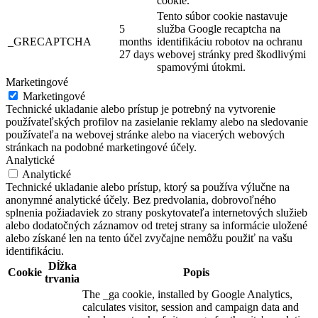
cookie.
Tento súbor cookie nastavuje
5
služba Google recaptcha na
_GRECAPTCHA
months
identifikáciu robotov na ochranu
27 days
webovej stránky pred škodlivými
spamovými útokmi.
Marketingové
Marketingové
Technické ukladanie alebo prístup je potrebný na vytvorenie
používateľských profilov na zasielanie reklamy alebo na sledovanie
používateľa na webovej stránke alebo na viacerých webových
stránkach na podobné marketingové účely.
Analytické
Analytické
Technické ukladanie alebo prístup, ktorý sa používa výlučne na
anonymné analytické účely. Bez predvolania, dobrovoľného
splnenia požiadaviek zo strany poskytovateľa internetových služieb
alebo dodatočných záznamov od tretej strany sa informácie uložené
alebo získané len na tento účel zvyčajne nemôžu použiť na vašu
identifikáciu.
Dĺžka
Cookie
Popis
trvania
The _ga cookie, installed by Google Analytics,
calculates visitor, session and campaign data and