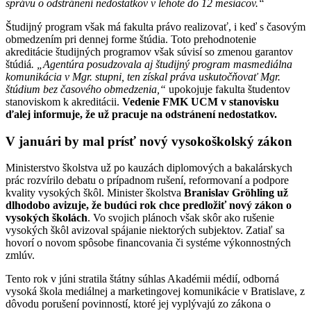
správu o odstránení nedostatkov v lehote do 12 mesiacov.
“
Študijný program však má fakulta právo realizovať, i keď s časovým
obmedzením pri dennej forme štúdia. Toto prehodnotenie
akreditácie študijných programov však súvisí so zmenou garantov
štúdiá
.
„
Agentúra posudzovala aj študijný program masmediálna
komunikácia v Mgr. stupni, ten získal práva uskutočňovať Mgr.
štúdium bez časového obmedzenia,
“
upokojuje fakulta študentov
stanoviskom k akreditácii.
Vedenie FMK UCM v stanovisku
ďalej informuje, že už pracuje na odstránení nedostatkov.
V januári by mal prísť nový vysokoškolský zákon
Ministerstvo školstva už po kauzách diplomových a bakalárskych
prác rozvírilo debatu o prípadnom rušení, reformovaní a podpore
kvality vysokých škôl. Minister školstva
Branislav Gröhling už
dlhodobo avizuje, že budúci rok chce predložiť nový zákon o
vysokých školách
. Vo svojich plánoch však skôr ako rušenie
vysokých škôl avizoval spájanie niektorých subjektov. Zatiaľ sa
hovorí o novom spôsobe financovania či systéme výkonnostných
zmlúv.
Tento rok v júni stratila štátny súhlas Akadémii médií, odborná
vysoká škola mediálnej a marketingovej komunikácie v Bratislave, z
dôvodu porušení povinností, ktoré jej vyplývajú zo zákona o