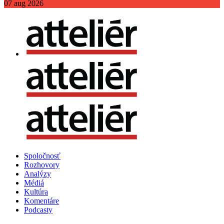
07
aug
2026
Spoločnosť
Rozhovory
Analýzy
Médiá
Kultúra
Komentáre
Podcasty