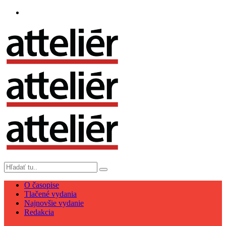
O časopise
Tlačené vydania
Najnovšie vydanie
Redakcia