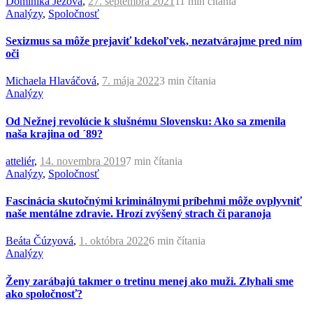
Dominika Ježová
,
27. septembra 2021
11 min
čítania
Analýzy
,
Spoločnosť
Sexizmus sa môže prejaviť kdekoľvek, nezatvárajme pred ním
oči
Michaela Hlaváčová
,
7. mája 2022
3 min
čítania
Analýzy
Od Nežnej revolúcie k slušnému Slovensku: Ako sa zmenila
naša krajina od ´89?
atteliér
,
14. novembra 2019
7 min
čítania
Analýzy
,
Spoločnosť
Fascinácia skutočnými kriminálnymi príbehmi môže ovplyvniť
naše mentálne zdravie. Hrozí zvýšený strach či paranoja
Beáta Čúzyová
,
1. októbra 2022
6 min
čítania
Analýzy
Ženy zarábajú takmer o tretinu menej ako muži. Zlyhali sme
ako spoločnosť?