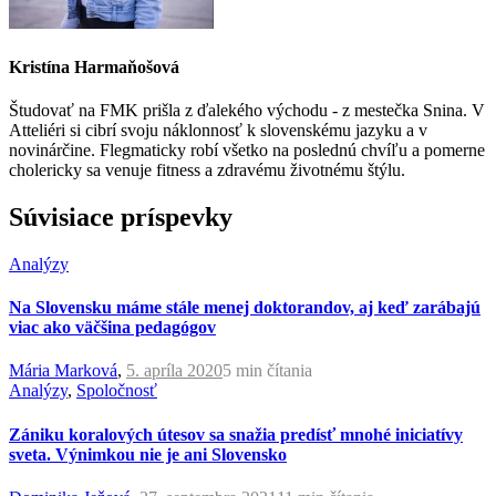
Kristína Harmaňošová
Študovať na FMK prišla z ďalekého východu - z mestečka Snina. V
Atteliéri si cibrí svoju náklonnosť k slovenskému jazyku a v
novinárčine. Flegmaticky robí všetko na poslednú chvíľu a pomerne
cholericky sa venuje fitness a zdravému životnému štýlu.
Súvisiace príspevky
Analýzy
Na Slovensku máme stále menej doktorandov, aj keď zarábajú
viac ako väčšina pedagógov
Mária Marková
,
5. apríla 2020
5 min
čítania
Analýzy
,
Spoločnosť
Zániku koralových útesov sa snažia predísť mnohé iniciatívy
sveta. Výnimkou nie je ani Slovensko