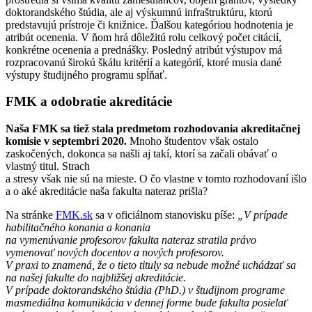
doktorandského štúdia, ale aj výskumnú infraštruktúru, ktorú
predstavujú prístroje či knižnice. Ďalšou kategóriou hodnotenia je
atribút ocenenia. V ňom hrá dôležitú rolu celkový počet citácií,
konkrétne ocenenia a prednášky. Posledný atribút výstupov má
rozpracovanú širokú škálu kritérií a kategórií, ktoré musia dané
výstupy študijného programu spĺňať.
FMK a odobratie akreditácie
Naša FMK sa tiež stala predmetom rozhodovania akreditačnej
komisie v septembri 2020.
Mnoho študentov však ostalo
zaskočených, dokonca sa našli aj takí, ktorí sa začali obávať o
vlastný titul. Strach
a stresy však nie sú na mieste. O čo vlastne v tomto rozhodovaní išlo
a o aké akreditácie naša fakulta nateraz prišla?
Na stránke
FMK.sk
sa v oficiálnom stanovisku píše:
„
V prípade
habilitačného konania a konania
na vymenúvanie profesorov fakulta nateraz stratila právo
vymenovať nových docentov a nových profesorov.
V praxi to znamená, že o tieto tituly sa nebude možné uchádzať sa
na našej fakulte do najbližšej akreditácie.
V prípade doktorandského štúdia (PhD.) v študijnom programe
masmediálna komunikácia v dennej forme bude fakulta posielať