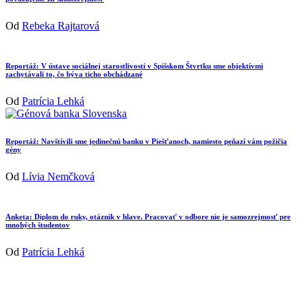
Od
Rebeka Rajtarová
Reportáž: V ústave sociálnej starostlivosti v Spišskom Štvrtku sme objektívmi
zachytávali to, čo býva ticho obchádzané
Od
Patrícia Lehká
Reportáž: Navštívili sme jedinečnú banku v Piešťanoch, namiesto peňazí vám požičia
gény
Od
Lívia Nemčková
Anketa: Diplom do ruky, otáznik v hlave. Pracovať v odbore nie je samozrejmosť pre
mnohých študentov
Od
Patrícia Lehká