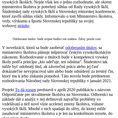
vysokých školách. Nejde však len o jedno rozhodnutie, ale okrem
ministerstva školstva je potrebný súhlas od Rady vysokých škôl,
Študentskej rady vysokých škôl a Slovenskej rektorskej konferencie,
ktoré zavŕši súhlas vlády. Informovalo o tom Ministerstvo školstva,
vedy, výskumu a športu Slovenskej republiky na svojej
webovej
stránke
.
Odoberanie titulov bude zrejme budúci rok realitou. Zdroj: pexels.com
V novelizácii, ktorá sa bude zaoberať
odoberaním titulov
, sa
ministerstvo školstva plánuje inšpirovať
českým vysokoškolským
zákonom.
Rozhodovanie o tituloch bude v kompetencii vysokej
školy podľa princípu „kto udeľuje, ten odníma“
.
Študentovi tak
môže byť odobratý titul, ak záverečnú prácu alebo jej časť
dokázateľne nevypracoval sám alebo bude odsúdený za trestný čin,
ktorý mu k jeho získaniu pomohol. Táto novela bude predmetom
rozhodovania Národnej rady Slovenskej republiky v januári 2021.
Projekt
To dá rozum
predstavil
v apr
íli 2020 publikáciu s názvom
Odporúčanie pre skvalitnenie školstva na Slovensku. Odborníci na
základe dát a analýz v nej definovali najväčšie problémy vo
vzdelávaní a tiež nové vízie ucelenej zmeny školstva, vrátane
vysokých škôl.
Mnohé z nich spadajú do sféry, do ktorej môže
zasahovať ministerstvo školstva a je len na konkrétnom rezorte, do