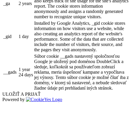
also keeps track of site usage for the site's analytics
_ga
2 years
report. The cookie stores information
anonymously and assigns a randomly generated
number to recognize unique visitors.
Installed by Google Analytics, _gid cookie stores
information on how visitors use a website, while
also creating an analytics report of the website's
_gid
1 day
performance. Some of the data that are collected
include the number of visitors, their source, and
the pages they visit anonymously.
Súbor cookie __gads nastavený spoločnosťou
Google je uložený pod doménou DoubleClick a
sleduje, koľkokrát sa používateľom zobrazí
1 year
__gads
reklama, meria úspešnosť kampane a vypočítava
24 days
jej výnosy. Tento súbor cookie je možné čítať iba z
domény, v ktorej sú nastavené, a nebude sledovať
žiadne údaje pri prehliadaní iných stránok.
ULOŽIŤ A PRIJAŤ
Powered by