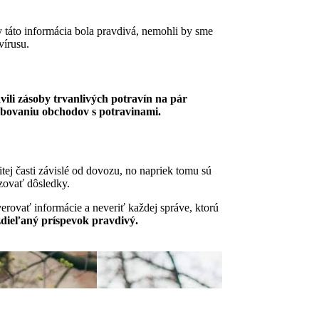
y táto informácia bola pravdivá, nemohli by sme
vírusu.
vili zásoby trvanlivých potravín na pár
abovaniu obchodov s potravinami.
tej časti závislé od dovozu, no napriek tomu sú
dzovať dôsledky.
verovať informácie a neveriť každej správe, ktorú
e zdieľaný príspevok pravdivý.