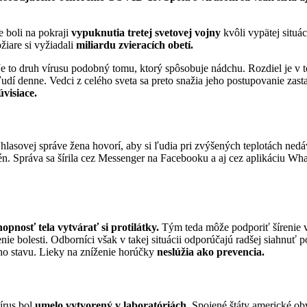
 boli na pokraji
vypuknutia tretej svetovej vojny
kvôli vypätej situá
žiare si vyžiadali
miliardu zvieracích obetí.
 Je to druh vírusu podobný tomu, ktorý spôsobuje nádchu. Rozdiel je 
dí denne. Vedci z celého sveta sa preto snažia jeho postupovanie zasta
visiace.
 hlasovej správe žena hovorí, aby si ľudia pri zvýšených teplotách ned
rofén. Správa sa šírila cez Messenger na Facebooku a aj cez aplikáciu 
opnosť tela vytvárať si protilátky.
Tým teda môže podporiť šírenie ví
enie bolesti. Odborníci však v takej situácii odporúčajú radšej siahnuť 
ého stavu. Lieky na zníženie horúčky
neslúžia ako prevencia.
vírus bol
umelo vytvorený v laboratóriách.
Spojené štáty americké obvi