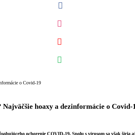
? Najväčšie hoaxy a dezinformácie o Covid-
pôsobujúceho ochorenie COVID-19. Spolu s vírusom sa však šíria 