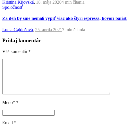
Kristína Kijovská
,
18. mája 2020
4 min
čítania
Spoločnosť
Za deň by sme nemali vypiť viac ako štyri espressá, hovorí baris
Lucia Gajdošová
,
25. apríla 2021
3 min
čítania
Pridaj komentár
Váš komentár
*
Meno*
*
Email
*