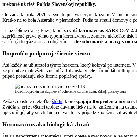
niektoré už rieši Polícia Slovenskej republiky.
Od začiatku roka 2020 sa svet trápi s viacerými krízami. V januári sme
Krátko na to bola Austrália v plameňoch, ľudia tu stratili domovy a po
Teraz čelíme ďalšej kríze, ktorá sa volá
koronavírus SARS-CoV-2
.
zapríčinené práve týmto typom koronavírusu, zomiera niekoľko tisíc ľu
sa šíri rýchlejšie ako samotný vírus –
dezinformácie a hoaxy s ním sú
Ibuprofén podporuje šírenie vírusu
Asi každý sa už stretol s týmto hoaxom, ktorý koloval po internete. V
že pri pitve mali všetci zosnulí z Talianska v tele účinnú látku Ibup
prípad posudzujú ako šírenie poplašnej správy.
Hoax: Ibuprofén má duplikovať ochorenie koronavírusu. Zdroj: pixabay.com
Avšak, existuje niekoľko
štúdií
, ktoré
spájajú Ibuprofén a nižšiu sch
Zväčša si pri zvýšenej teplote dávame lieky na jej zníženie a na ustúp
upozorňujú, aby si ich ľudia dávali len v prípade zhoršenia zdravotn
Koronavírus ako biologická zbraň
Ďalšia nepotvrdená informácia, ktorá obletela svet hovorila, že tento 