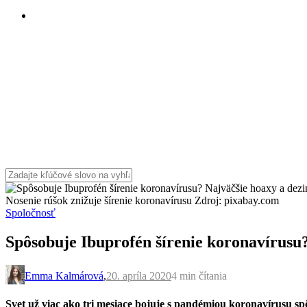
Nosenie rúšok znižuje šírenie koronavírusu Zdroj: pixabay.com
Spoločnosť
Spôsobuje Ibuprofén šírenie koronavírusu
Emma Kalmárová
,
20. apríla 2020
4 min
čítania
Svet už viac ako tri mesiace bojuje s pandémiou koronavírusu s