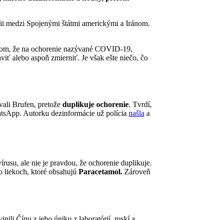
cii medzi Spojenými štátmi americkými a Iránom.
v tom, že na ochorenie nazývané COVID-19,
viť alebo aspoň zmierniť. Je však ešte niečo, čo
ávali Brufen, pretože
duplikuje ochorenie
. Tvrdí,
WhatsApp. Autorku dezinformácie už polícia
našla
a
rusu, ale nie je pravdou, že ochorenie duplikuje.
po liekoch, ktoré obsahujú
Paracetamol.
Zároveň
nili Čínu z jeho úniku z laboratórií, ruskí a