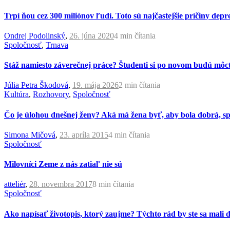
Trpí ňou cez 300 miliónov ľudí. Toto sú najčastejšie príčiny depre
Ondrej Podolinský
,
26. júna 2020
4 min
čítania
Spoločnosť
,
Trnava
Stáž namiesto záverečnej práce? Študenti si po novom budú môc
Júlia Petra Škodová
,
19. mája 2026
2 min
čítania
Kultúra
,
Rozhovory
,
Spoločnosť
Čo je úlohou dnešnej ženy? Aká má žena byť, aby bola dobrá, s
Simona Mičová
,
23. apríla 2015
4 min
čítania
Spoločnosť
Milovníci Zeme z nás zatiaľ nie sú
atteliér
,
28. novembra 2017
8 min
čítania
Spoločnosť
Ako napísať životopis, ktorý zaujme? Týchto rád by ste sa mali 