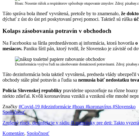
Hoax: Nosenie rúšok a respirátorov spôsobuje otupovanie zmyslov. Zdroj: pixabay.
Táto správa bola ihneď vyvrátená, pretože by to znamenalo,
že dokto
dýchať z úst do úst pri poskytovaní prvej pomoci. Taktiež sú
rúška
úč
Kolaps zásobovania potravín v obchodoch
Na Facebooku sa šírila prednedávnom aj informácia, ktorá hovorila
o
mesiacov.
Paniku šíril pán, ktorý tvrdil, že Slovensko je závislé od d
Dezinformácia vyzýva ľudí na zásobovanie domácností potravinami. Zdroj: pixabay
Táto dezinformácia bola taktiež vyvrátená, predseda vlády ubezpečil v
obchody stále plné potravín a ľudia sa
nemusia báť nedostatku tov
Polícia Slovenskej republiky
pravidelne upozorňuje na rôzne hoaxy 
niekto zdieľal. Kvôli koronavírusu vznikli a vzniknú ešte mnohé nep
Značky
#Covid-19
#dezinformácie
#hoax
#koronavírus
#Slovensko
Spoločnosť
Zrušený rínek, dezinfekcie v rádiu či rozprávky pre deti: Takto vyzer
Komentáre
,
Spoločnosť