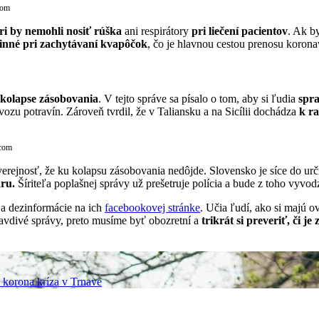
com
ri by nemohli nosiť rúška
ani respirátory
pri liečení pacientov
. Ak b
inné pri zachytávaní kvapôčok
, čo je hlavnou cestou prenosu korona
 kolapse zásobovania
. V tejto správe sa písalo o tom, aby si ľudia
spra
ovozu potravín. Zároveň tvrdil, že v Taliansku a na Sicílii dochádza
k r
.com
erejnosť, že ku kolapsu zásobovania nedôjde. Slovensko je síce do urči
aru.
Šíriteľa poplašnej správy už prešetruje polícia a bude z toho vyvo
a dezinformácie na ich
facebookovej stránke
. Učia ľudí, ako si majú o
ravdivé správy, preto musíme byť obozretní a
trikrát si preveriť, či j
á korona kríza v Trnave