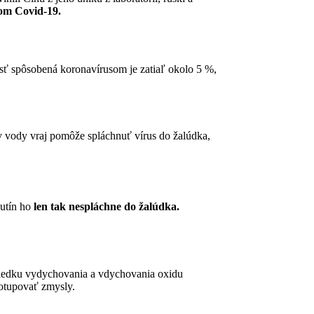
som Covid-19.
sť spôsobená koronavírusom je zatiaľ okolo 5 %,
 vody vraj pomôže spláchnuť vírus do žalúdka,
kutín ho
len tak nespláchne do žalúdka.
ôsledku vydychovania a vdychovania oxidu
otupovať zmysly.