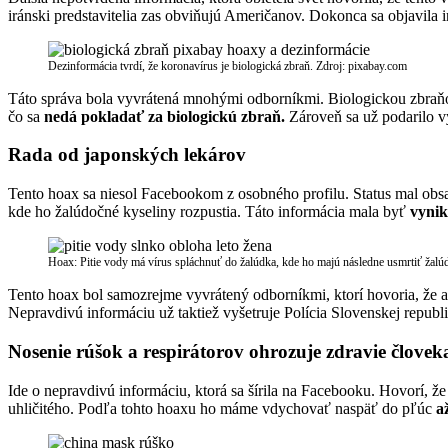
iránski predstavitelia zas obviňujú Američanov. Dokonca sa objavila 
Dezinformácia tvrdí, že koronavírus je biologická zbraň. Zdroj: pixabay.com
Táto správa bola vyvrátená mnohými odborníkmi. Biologickou zbraňo
čo sa
nedá pokladať za biologickú zbraň.
Zároveň sa už podarilo vy
Rada od japonských lekárov
Tento hoax sa niesol Facebookom z osobného profilu. Status mal ob
kde ho žalúdočné kyseliny rozpustia. Táto informácia mala byť
vynik
Hoax: Pitie vody má vírus spláchnuť do žalúdka, kde ho majú následne usmrtiť žalú
Tento hoax bol samozrejme vyvrátený odborníkmi, ktorí hovoria, že ak
Nepravdivú informáciu už taktiež vyšetruje Polícia Slovenskej republi
Nosenie rúšok a respirátorov ohrozuje zdravie človek
Ide o nepravdivú informáciu, ktorá sa šírila na Facebooku. Hovorí, 
uhličitého. Podľa tohto hoaxu ho máme vdychovať naspäť do pľúc
a