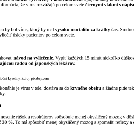
informácia, že vírus rozvážajú po celom svete
čiernymi vlakmi s nápi
u by bol vírus, ktorý by mal
vysokú mortalitu za krátky čas
. Smrtno
liečiť tisícky pacientov po celom svete.
sahovať
návod na vyliečenie
. Vypiť každých 15 minút niekoľko dúškov
ajúcou radou od japonských lekárov.
dočné kyseliny. Zdroj: pixabay.com
onáhle je vírus v tele, dostáva sa do
krvného obehu
a žiadne pitie te
ky.
a
že nosenie rúšok a respirátorov spôsobuje menej okysličený mozog v d
ž 30 %.
To má spôsobiť menej okysličený mozog a spomaliť reflexy a 