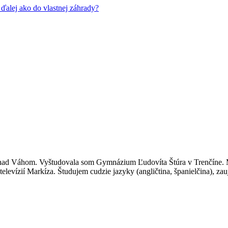
ďalej ako do vlastnej záhrady?
nad Váhom. Vyštudovala som Gymnázium Ľudovíta Štúra v Trenčíne. M
evízií Markíza. Študujem cudzie jazyky (angličtina, španielčina), zauj