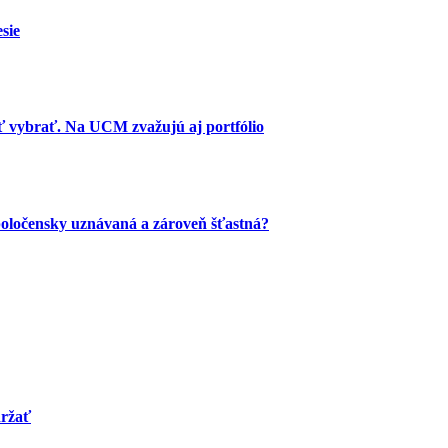
sie
ť vybrať. Na UCM zvažujú aj portfólio
poločensky uznávaná a zároveň šťastná?
držať